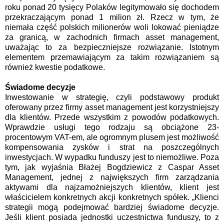
roku ponad 20 tysięcy Polaków legitymowało się dochodem
przekraczającym ponad 1 milion zł. Rzecz w tym, że
niemała część polskich milionerów woli lokować pieniądze
za granicą, w zachodnich firmach asset management,
uważając to za bezpieczniejsze rozwiązanie. Istotnym
elementem przemawiającym za takim rozwiązaniem są
również kwestie podatkowe.
Świadome decyzje
Inwestowanie w strategię, czyli podstawowy produkt
oferowany przez firmy asset management jest korzystniejszy
dla klientów. Przede wszystkim z powodów podatkowych.
Wprawdzie usługi tego rodzaju są obciążone 23-
procentowym VAT-em, ale ogromnym plusem jest możliwość
kompensowania zysków i strat na poszczególnych
inwestycjach. W wypadku funduszy jest to niemożliwe. Poza
tym, jak wyjaśnia Błażej Bogdziewicz z Caspar Asset
Management, jednej z największych firm zarządzania
aktywami dla najzamożniejszych klientów, klient jest
właścicielem konkretnych akcji konkretnych spółek. „Klienci
strategii mogą podejmować bardziej świadome decyzje.
Jeśli klient posiada jednostki uczestnictwa funduszy, to z