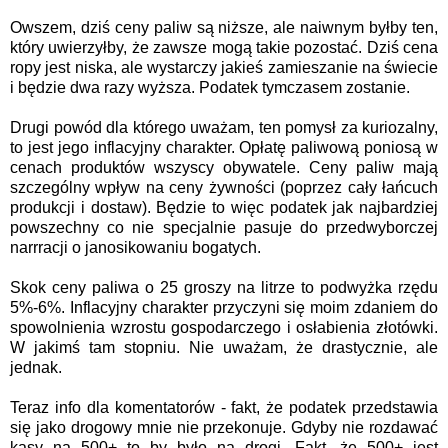
Owszem, dziś ceny paliw są niższe, ale naiwnym byłby ten,
który uwierzyłby, że zawsze mogą takie pozostać. Dziś cena
ropy jest niska, ale wystarczy jakieś zamieszanie na świecie
i będzie dwa razy wyższa. Podatek tymczasem zostanie.
Drugi powód dla którego uważam, ten pomysł za kuriozalny,
to jest jego inflacyjny charakter. Opłatę paliwową poniosą w
cenach produktów wszyscy obywatele. Ceny paliw mają
szczególny wpływ na ceny żywności (poprzez cały łańcuch
produkcji i dostaw). Będzie to więc podatek jak najbardziej
powszechny co nie specjalnie pasuje do przedwyborczej
narrracji o janosikowaniu bogatych.
Skok ceny paliwa o 25 groszy na litrze to podwyżka rzędu
5%-6%. Inflacyjny charakter przyczyni się moim zdaniem do
spowolnienia wzrostu gospodarczego i osłabienia złotówki.
W jakimś tam stopniu. Nie uważam, że drastycznie, ale
jednak.
Teraz info dla komentatorów - fakt, że podatek przedstawia
się jako drogowy mnie nie przekonuje. Gdyby nie rozdawać
kasy na 500+ to by było na drogi. Fakt, że 500+ jest