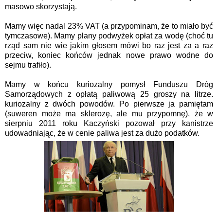
masowo skorzystają.
Mamy więc nadal 23% VAT (a przypominam, że to miało być
tymczasowe). Mamy plany podwyżek opłat za wodę (choć tu
rząd sam nie wie jakim głosem mówi bo raz jest za a raz
przeciw, koniec końców jednak nowe prawo wodne do
sejmu trafiło).
Mamy w końcu kuriozalny pomysł Funduszu Dróg
Samorządowych z opłatą paliwową 25 groszy na litrze.
kuriozalny z dwóch powodów. Po pierwsze ja pamiętam
(suweren może ma sklerozę, ale mu przypomnę), że w
sierpniu 2011 roku Kaczyński pozował przy kanistrze
udowadniając, że w cenie paliwa jest za dużo podatków.