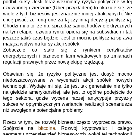
podbił kursy. Jeśli teraz weźmiemy ryzyka polityczne w tej
czy w innej dziedzinie (Uber przykładem) to okazuje się, że
wiele z tych biznesów jest znacznie mniej atrakcyjnych. Nie
chcę pisać, że runą one za tą czy inną decyzją polityczną.
Chodzi mi o to, że np. sprzedaż samochodów elektrycznych
na tym etapie rozwoju rynku opiera się na subsydiach i tak
jeszcze jakiś czas będzie. Jest to mocno polityczna sprawa
mająca wpływ na kursy akcji spółek.
Zobaczcie co stało się z rynkiem certyfikatów
energetycznych i biznesem farm wiatrowych po zmianach
regulacji prawnych przez nową ekipę rządzącą.
Obawiam się, że ryzyko polityczne jest dosyć mocno
niedoszacowywane w wycenach akcji spółek nowych
technologii. Wydaje mi się, że jest tak generalnie nie tylko
na giełdzie amerykańskiej, ale jest to ogólne podejście do
tego sektora, gdzie wycena raczej antycypuje przyszły
sukces w optymistycznym wariancie realizacji scenariusza
niż uwzględnia potencjalne problemy.
Rzecz w tym, że rozwój biznesu często wyprzedza prawo.
Spójrzcie na
bitcoina
. Rozwój kryptowalut i całego
segmentu przedsięwzięć biznesowych wokół tej technologii