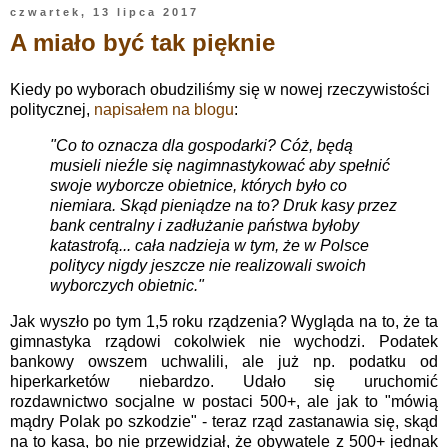
czwartek, 13 lipca 2017
A miało być tak pięknie
Kiedy po wyborach obudziliśmy się w nowej rzeczywistości
politycznej,
napisałem na blogu
:
"Co to oznacza dla gospodarki? Cóż, będą
musieli nieźle się nagimnastykować aby spełnić
swoje wyborcze obietnice, których było co
niemiara. Skąd pieniądze na to? Druk kasy przez
bank centralny i zadłużanie państwa byłoby
katastrofą... cała nadzieja w tym, że w Polsce
politycy nigdy jeszcze nie realizowali swoich
wyborczych obietnic."
Jak wyszło po tym 1,5 roku rządzenia? Wygląda na to, że ta
gimnastyka rządowi cokolwiek nie wychodzi. Podatek
bankowy owszem uchwalili, ale już np. podatku od
hiperkarketów niebardzo. Udało się uruchomić
rozdawnictwo socjalne w postaci 500+, ale jak to "mówią
mądry Polak po szkodzie" - teraz rząd zastanawia się, skąd
na to kasa, bo nie przewidział, że obywatele z 500+ jednak