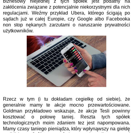
biznesowy niejednej z tych spółek jest podatny na
zakłócenia związane z potencjalnie niekorzystnymi dla nich
regulacjami. Weźmy przykład Ubera, którego ścigają po
sądach już w całej Europie, czy Google albo Facebooka
non stop nękanych zarzutami o naruszanie prywatności
użytkowników.
Rzecz w tym (i tu dokładam cegiełkę od siebie), że
generalnie mamy te akcje mocno przewartościowane.
Goldman przykładowo wskazuje, że akcje Tesli powinny
kosztować o połowę taniej. Reszta tych spółek
technologicznych moim zdaniem tez jest napompowana.
Mamy czasy taniego pieniądza, który wpłynąwszy na giełdę