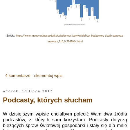
Źródło:
https://www.money.pl/gospodarka/wiadomosci/artykul/deficyt-budzetowy-skarb-panstwa-
mateusz,216,0,2249944.html
4 komentarze - skomentuj wpis.
wtorek, 18 lipca 2017
Podcasty, których słucham
W dzisiejszym wpisie chciałbym polecić Wam dwa źródła
podcastów, z których sam korzystam. Podcasty dotyczą
bieżących spraw światowej gospodarki i stały się dla mnie