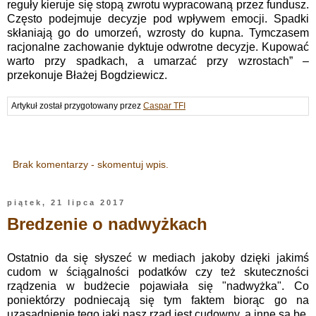
reguły kieruje się stopą zwrotu wypracowaną przez fundusz.
Często podejmuje decyzje pod wpływem emocji. Spadki
skłaniają go do umorzeń, wzrosty do kupna. Tymczasem
racjonalne zachowanie dyktuje odwrotne decyzje. Kupować
warto przy spadkach, a umarzać przy wzrostach” –
przekonuje Błażej Bogdziewicz.
Artykuł został przygotowany przez
Caspar TFI
Brak komentarzy - skomentuj wpis.
piątek, 21 lipca 2017
Bredzenie o nadwyżkach
Ostatnio da się słyszeć w mediach jakoby dzięki jakimś
cudom w ściągalności podatków czy też skuteczności
rządzenia w budżecie pojawiała się "nadwyżka". Co
poniektórzy podniecają się tym faktem biorąc go na
uzasadnienie tego jaki nasz rząd jest cudowny, a inne są be.