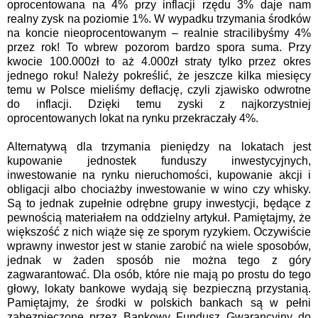
oprocentowana na 4% przy inflacji rzędu 3% daje nam
realny zysk na poziomie 1%. W wypadku trzymania środków
na koncie nieoprocentowanym – realnie stracilibyśmy 4%
przez rok! To wbrew pozorom bardzo spora suma. Przy
kwocie 100.000zł to aż 4.000zł straty tylko przez okres
jednego roku! Należy pokreślić, że jeszcze kilka miesięcy
temu w Polsce mieliśmy deflację, czyli zjawisko odwrotne
do inflacji. Dzięki temu zyski z najkorzystniej
oprocentowanych lokat na rynku przekraczały 4%.
Alternatywą dla trzymania pieniędzy na lokatach jest
kupowanie jednostek funduszy inwestycyjnych,
inwestowanie na rynku nieruchomości, kupowanie akcji i
obligacji albo chociażby inwestowanie w wino czy whisky.
Są to jednak zupełnie odrębne grupy inwestycji, będące z
pewnością materiałem na oddzielny artykuł. Pamiętajmy, że
większość z nich wiąże się ze sporym ryzykiem. Oczywiście
wprawny inwestor jest w stanie zarobić na wiele sposobów,
jednak w żaden sposób nie można tego z góry
zagwarantować. Dla osób, które nie mają po prostu do tego
głowy, lokaty bankowe wydają się bezpieczną przystanią.
Pamiętajmy, że środki w polskich bankach są w pełni
zabezpieczone przez Bankowy Fundusz Gwarancyjny do