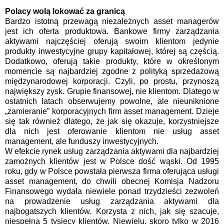
Polacy wolą lokować za granicą
Bardzo istotną przewagą niezależnych asset managerów
jest ich oferta produktowa. Bankowe firmy zarządzania
aktywami najczęściej oferują swoim klientom jedynie
produkty inwestycyjne grupy kapitałowej, której są częścią.
Dodatkowo, oferują takie produkty, które w określonym
momencie są najbardziej zgodne z polityką sprzedażową
międzynarodowej korporacji. Czyli, po prostu, przynoszą
największy zysk. Grupie finansowej, nie klientom. Dlatego w
ostatnich latach obserwujemy powolne, ale nieuniknione
„zamieranie” korporacyjnych firm asset management. Dzieje
się tak również dlatego, że jak się okazuje, korzystniejsze
dla nich jest oferowanie klientom nie usług asset
management, ale funduszy inwestycyjnych.
W efekcie rynek usług zarządzania aktywami dla najbardziej
zamożnych klientów jest w Polsce dość wąski. Od 1995
roku, gdy w Polsce powstała pierwsza firma oferująca usługi
asset management, do chwili obecnej Komisja Nadzoru
Finansowego wydała niewiele ponad trzydzieści zezwoleń
na prowadzenie usług zarządzania aktywami dla
najbogatszych klientów. Korzysta z nich, jak się szacuje,
niespełna 5 tysięcy klientów. Niewielu, skoro tylko w 2016