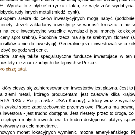
%. Wynika to z płytkości rynku i faktu, że większość wydobycia
obycia rudy innych metali (miedź, cynk).
 zakupem srebra do celów inwestycyjnych mogą nabyć (podobnie
 monety. Jeżeli zakładamy inwestycję w wartość kruszcu a nie 
 na cele inwestycyjne wszelkie wynalazki typu monety kolekcjo
 ceny spot srebra). Podobnie rzecz ma się ze srebrnym złomem (
osiłków a nie do inwestycji). Generalnie jeżeli inwestować w cokol
 zbyć po godziwej cenie.
ota istnieją także specjalistyczne fundusze inwestujące w ten 
 niestety nie znam żadnych dostępnych w Polsce.
o piszę tutaj
.
tóry cieszy się zainteresowaniem inwestorów jest platyna. Jest to 
na ziemi metali, którego producentami jest zaledwie klika kraj
z RPA, 13% z Rosji, a 5% z USA i Kanady), a który wraz z wynale
h zyskał spore zapotrzebowanie przemysłowe. Platyna ma pewną 
la inwestora - jest trudno dostępna. Jest niestety przez to droga, co 
zeciętnych małych inwestorów. Ta trudna dostępność platyny spraw
rzystywany na cele monetarne.
tynowych monet lokacyjnych wymienić można amerykańskiego Pl