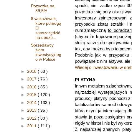
spadki, nie rzadko rzędu 30
Pozyczka na
89,5%...
pozyskuje się przy okazji wyd
Inwestorzy zainteresowani
8 wskazówek,
które pomogą
przypadku złota) sztabki i
Ci
numizmatyczną
to odradzam
zaoszczędzić
(chyba że kupowane poniżej
na ubezp...
służą raczej do spożywania p
Sprzedawcy
tak, aby można było to potem
złota
inwestycyjneg
Podobnie jak w przypadku zł
o w Polsce
powiązane z nim aktywa, ale
Więcej o inwestowaniu w srebr
►
2018
( 63 )
►
2017
( 76 )
PLATYNA
Innym metalem szlachetnym, k
►
2016
( 85 )
najrzadziej występujących 
►
2015
( 120 )
produkcji platyny pochodzi 
►
2014
( 133 )
katalizatorów samochodowyc
►
2013
( 95 )
która czyni ja interesującą d
stawia ją poza zasięgiem pr
►
2012
( 80 )
nigdy w historii nie był wyko
►
2011
( 111 )
Z najbardziej znanych pla