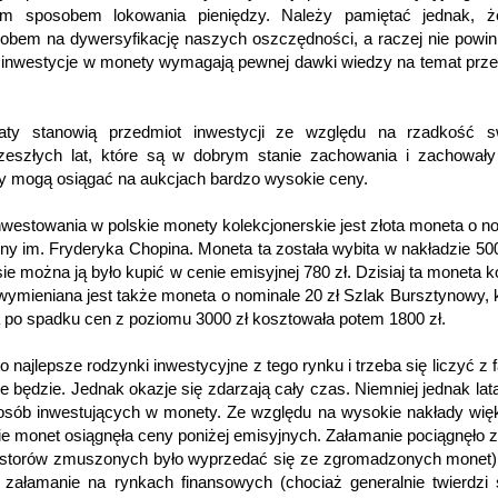
ym sposobem lokowania pieniędzy. Należy pamiętać jednak, ż
obem na dywersyfikację naszych oszczędności, a raczej nie powi
 inwestycje w monety wymagają pewnej dawki wiedzy na temat prz
ty stanowią przedmiot inwestycji ze względu na rzadkość s
eszłych lat, które są w dobrym stanie zachowania i zachowały
rzy mogą osiągać na aukcjach bardzo wysokie ceny.
estowania w polskie monety kolekcjonerskie jest złota moneta o n
czny im. Fryderyka Chopina. Moneta ta została wybita w nakładzie 50
e można ją było kupić w cenie emisyjnej 780 zł. Dzisiaj ta moneta k
wymieniana jest także moneta o nominale 20 zł Szlak Bursztynowy, 
 a po spadku cen z poziomu 3000 zł kosztowała potem 1800 zł.
najlepsze rodzynki inwestycyjne z tego rynku i trzeba się liczyć z 
e będzie. Jednak okazje się zdarzają cały czas. Niemniej jednak lat
 osób inwestujących w monety. Ze względu na wysokie nakłady wi
 monet osiągnęła ceny poniżej emisyjnych. Załamanie pociągnęło 
westorów zmuszonych było wyprzedać się ze zgromadzonych monet)
e załamanie na rynkach finansowych (chociaż generalnie twierdzi 