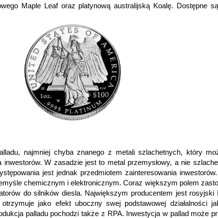
owego Maple Leaf oraz platynową australijską Koalę. Dostępne s
ladu, najmniej chyba znanego z metali szlachetnych, który mo
 inwestorów. W zasadzie jest to metal przemysłowy, a nie szlache
stępowania jest jednak przedmiotem zainteresowania inwestorów.
rzemyśle chemicznym i elektronicznym. Coraz większym polem zas
izatorów do silników diesla. Największym producentem jest rosyjski 
 otrzymuje jako efekt uboczny swej podstawowej działalności ja
rodukcja palladu pochodzi także z RPA. Inwestycja w pallad może p