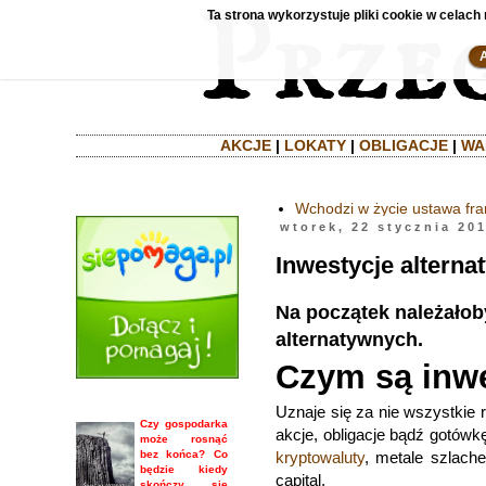
Ta strona wykorzystuje pliki cookie w celach 
AKCJE
|
LOKATY
|
OBLIGACJE
|
WA
Wchodzi w życie ustawa fr
wtorek, 22 stycznia 20
Inwestycje alterna
Na początek należałob
alternatywnych.
Czym są inwe
Uznaje się za nie wszystkie r
Czy gospodarka
akcje, obligacje bądź gotówkę
może rosnąć
bez końca? Co
kryptowaluty
, metale szlach
będzie kiedy
capital.
skończy się