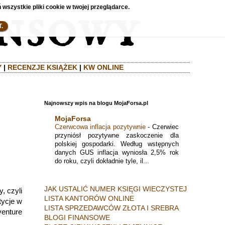
 wszystkie pliki cookie w twojej przeglądarce.
.
Y
|
RECENZJE KSIĄŻEK
|
KW ONLINE
Najnowszy wpis na blogu MojaForsa.pl
MojaForsa
Czerwcowa inflacja pozytywnie
-
Czerwiec
przyniósł pozytywne zaskoczenie dla
polskiej gospodarki. Według wstępnych
danych GUS inflacja wyniosła 2,5% rok
do roku, czyli dokładnie tyle, il...
JAK USTALIĆ NUMER KSIĘGI WIECZYSTEJ
, czyli
LISTA KANTORÓW ONLINE
tycje w
LISTA SPRZEDAWCÓW ZŁOTA I SREBRA
venture
BLOGI FINANSOWE