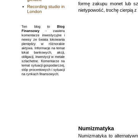
formę zakupu monet lub sz
Recording studio in
nietypowość, trochę cierpią z
London
Ten blog to
Blog
Finansowy
- zawiera
komentarze inwestycyjne i
newsy ze świata lokowania
pieniędzy w różnorakie
aktywa. Informacje na temat
lokat bankowych, akcji,
obligacji, inwestycji w metale
szlachetne. Komentarze na
temat sytuacji gospodarczej,
stóp procentowych i sytuacji
na rynkach finansowych.
Numizmatyka
Numizmatyka to alternatywny