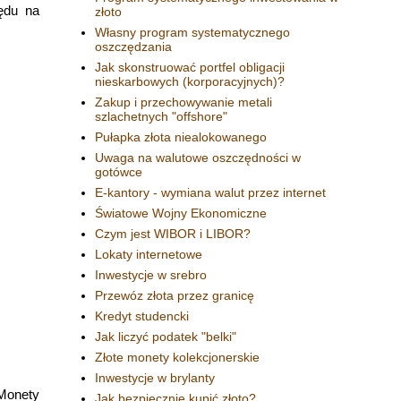
ędu na
złoto
Własny program systematycznego
oszczędzania
Jak skonstruować portfel obligacji
nieskarbowych (korporacyjnych)?
Zakup i przechowywanie metali
szlachetnych "offshore"
Pułapka złota niealokowanego
Uwaga na walutowe oszczędności w
gotówce
E-kantory - wymiana walut przez internet
Światowe Wojny Ekonomiczne
Czym jest WIBOR i LIBOR?
Lokaty internetowe
Inwestycje w srebro
Przewóz złota przez granicę
Kredyt studencki
Jak liczyć podatek "belki"
Złote monety kolekcjonerskie
Inwestycje w brylanty
 Monety
Jak bezpiecznie kupić złoto?