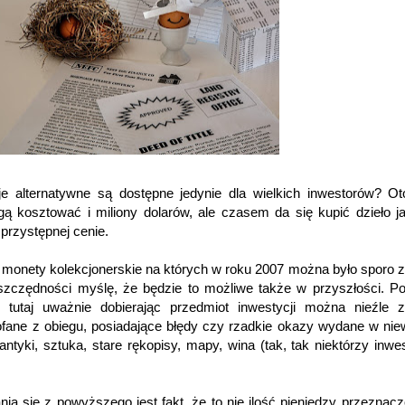
e alternatywne są dostępne jedynie dla wielkich inwestorów? Ot
ą kosztować i miliony dolarów, ale czasem da się kupić dzieło j
przystępnej cenie.
onety kolekcjonerskie na których w roku 2007 można było sporo z
szczędności myślę, że będzie to możliwe także w przyszłości. P
że tutaj uważnie dobierając przedmiot inwestycji można nieźle z
ane z obiegu, posiadające błędy czy rzadkie okazy wydane w nie
antyki, sztuka, stare rękopisy, mapy, wina (tak, tak niektórzy inwe
nia się z powyższego jest fakt, że
to nie ilość pieniędzy przeznac