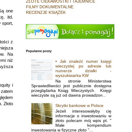
ZŁOTE CIEKAWOSTKI I TAJEMNICE
FILMY DOKUMENTALNE
 Są one
RECENZJE KSIĄŻEK
ę, itd.
 sport,
tości z
iejsza
Popularne posty
wów. Na
ymi niż
• Jak znaleźć numer księgi
wieczystej po adresie lub
 wyższa
numerze działki -
wyszukiwarka KW
Na stronie Ministerstwa
quity i
Sprawiedliwości jest publicznie dostępna
przeglądarka Ksiąg Wieczystych. Księgi
ć zatem
wieczyste są już od dawna prowadzon...
ględem
. Złoto
Skrytki bankowe w Polsce
Jeżeli interesowałyby cię
informacje o inwestowaniu w
złoto polecam mój wpis pt. "
Małe kompendium
inwestowania w fizyczne złoto "...