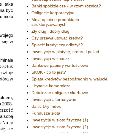
e taka
Banki spółdzielcze - w czym różnica?
nna być
Obligacje korporacyjne
edmiotu
Moja opinia o produktach
strukturyzowanych
Zły dług i dobry dług
wojego
Czy przewalutować kredyt?
 się w
Spłacić kredyt czy odłożyć?
Inwestycje w platynę, srebro i pallad
Inwestycja w znaczki
ominale
Bankowe papiery wartościowe
0 sztuk
SKOK - co to jest?
osztuje
która w
Spłata kredytów bezpośrednio w walucie
Licytacje komornicze
Detaliczne obligacje skarbowe
faktem,
Inwestycje alternatywne
a 2008-
Baltic Dry Index
ększość
Fundusze złota
za sobą
Inwestycje w złoto fizyczne (1)
. Na tę
Inwestycje w złoto fizyczne (2)
się, że