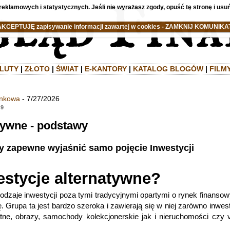
reklamowych i statystycznych. Jeśli nie wyrażasz zgody, opuść tę stronę i usuń
AKCEPTUJĘ zapisywanie informacji zawartej w cookies - ZAMKNIJ KOMUNIKAT
LUTY
|
ZŁOTO
|
ŚWIAT
|
E-KANTORY
|
KATALOG BLOGÓW
|
FILM
ankowa
- 7/27/2026
19
tywne - podstawy
y zapewne wyjaśnić samo pojęcie Inwestycji
stycje alternatywne?
odzaje inwestycji poza tymi tradycyjnymi opartymi o rynek finansowy
. Grupa ta jest bardzo szeroka i zawierają się w niej zarówno inwes
etne, obrazy, samochody kolekcjonerskie jak i nieruchomości czy 