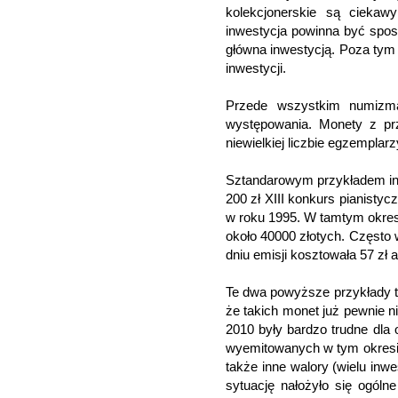
kolekcjonerskie są ciekaw
inwestycja powinna być spos
główna inwestycją. Poza tym
inwestycji.
Przede wszystkim numizma
występowania. Monety z prz
niewielkiej liczbie egzempla
Sztandarowym przykładem inw
200 zł XIII konkurs pianisty
w roku 1995. W tamtym okresi
około 40000 złotych. Często 
dniu emisji kosztowała 57 zł
Te dwa powyższe przykłady to 
że takich monet już pewnie ni
2010 były bardzo trudne dla
wyemitowanych w tym okresie
także inne walory (wielu in
sytuację nałożyło się ogóln