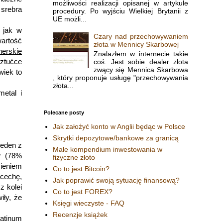
możliwości realizacji opisanej w artykule
 srebra
procedury. Po wyjściu Wielkiej Brytanii z
UE możli...
 jak w
Czary nad przechowywaniem
wartość
złota w Mennicy Skarbowej
nerskie
Znalazłem w internecie takie
sztućce
coś. Jest sobie dealer złota
zwący się Mennica Skarbowa
wiek to
, który proponuje usługę "przechowywania
złota...
metal i
Polecane posty
Jak założyć konto w Anglii będąc w Polsce
Skrytki depozytowe/bankowe za granicą
jeden z
Małe kompendium inwestowania w
ów (78%
fizyczne złoto
zieniem
Co to jest Bitcoin?
cechę,
Jak poprawić swoją sytuację finansową?
z kolei
Co to jest FOREX?
iły, że
Księgi wieczyste - FAQ
Recenzje książek
atinum