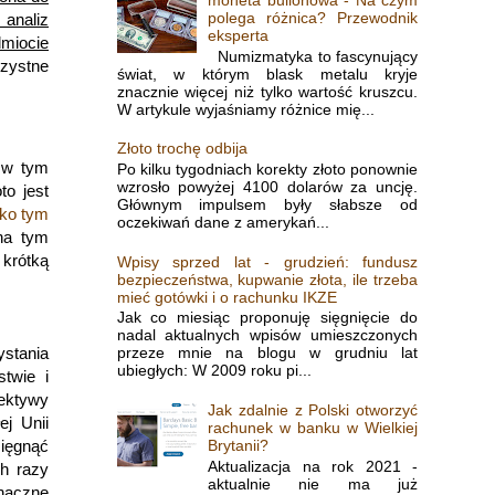
polega różnica? Przewodnik
 analiz
eksperta
dmiocie
Numizmatyka to fascynujący
rzystne
świat, w którym blask metalu kryje
znacznie więcej niż tylko wartość kruszcu.
W artykule wyjaśniamy różnice mię...
Złoto trochę odbija
 w tym
Po kilku tygodniach korekty złoto ponownie
wzrosło powyżej 4100 dolarów za uncję.
to jest
Głównym impulsem były słabsze od
ako tym
oczekiwań dane z amerykań...
na tym
krótką
Wpisy sprzed lat - grudzień: fundusz
bezpieczeństwa, kupwanie złota, ile trzeba
mieć gotówki i o rachunku IKZE
Jak co miesiąc proponuję sięgnięcie do
nadal aktualnych wpisów umieszczonych
przeze mnie na blogu w grudniu lat
ystania
ubiegłych: W 2009 roku pi...
twie i
pektywy
Jak zdalnie z Polski otworzyć
ej Unii
rachunek w banku w Wielkiej
Brytanii?
sięgnąć
Aktualizacja na rok 2021 -
ch razy
aktualnie nie ma już
znaczne