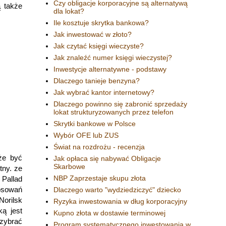
Czy obligacje korporacyjne są alternatywą
ą także
dla lokat?
Ile kosztuje skrytka bankowa?
Jak inwestować w złoto?
Jak czytać księgi wieczyste?
Jak znaleźć numer księgi wieczystej?
Inwestycje alternatywne - podstawy
Dlaczego tanieje benzyna?
Jak wybrać kantor internetowy?
Dlaczego powinno się zabronić sprzedaży
lokat strukturyzowanych przez telefon
Skrytki bankowe w Polsce
Wybór OFE lub ZUS
Świat na rozdrożu - recenzja
że być
Jak opłaca się nabywać Obligacje
Skarbowe
tny. ze
NBP Zaprzestaje skupu złota
 Pallad
tosowań
Dlaczego warto "wydziedziczyć" dziecko
Norilsk
Ryzyka inwestowania w dług korporacyjny
ką jest
Kupno złota w dostawie terminowej
rzybrać
Program systematycznego inwestowania w