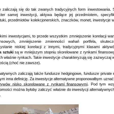
 zaliczają się do tak zwanych tradycyjnych form inwestowania.
ter samej inwestycji, aktywa będące jej przedmiotem, specyfik
tuki, przedmiotów kolekcjonerskich, znaczków, monet, inwestycje w
imi inwestycjami, to przede wszystkim zmniejszenie korelacji war
sowych, zmniejszenie zmienności wahań portfela, skuteczn
ystanie niskiej korelacji z innymi, tradycyjnymi klasami akty
a sztuki
są w mniejszym stopniu skorelowane z rynkami finansow
ch właśnie rynkach. Takie inwestycje charakteryzują się zazwyczaj
nością (choć nie zawsze).
rnatywnych zaliczają także fundusze hedgingowe, fundusze private e
bym inna definicję. Za inwestycje alternatywne proponowałbym uzna
ktywów nisko skorelowane z rynkami finansowymi
. Pod tym wz
homości można byłoby zaliczyć właśnie do inwestycji alternatywnych
.