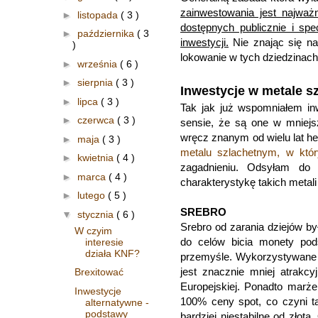
zainwestowania jest najważni
►
listopada
( 3 )
dostępnych publicznie i spe
►
października
( 3
inwestycji.
Nie znając się na
)
lokowanie w tych dziedzinach
►
września
( 6 )
►
sierpnia
( 3 )
Inwestycje w metale s
►
lipca
( 3 )
Tak jak już wspomniałem in
►
czerwca
( 3 )
sensie, że są one w mniejs
wręcz znanym od wielu lat he
►
maja
( 3 )
metalu szlachetnym, w któ
►
kwietnia
( 4 )
zagadnieniu. Odsyłam do 
►
marca
( 4 )
charakterystykę takich metali
►
lutego
( 5 )
SREBRO
▼
stycznia
( 6 )
Srebro od zarania dziejów b
W czyim
do celów bicia monety pod
interesie
działa KNF?
przemyśle. Wykorzystywane j
jest znacznie mniej atrakc
Brexitować
Europejskiej. Ponadto marże
Inwestycje
100% ceny spot, co czyni t
alternatywne -
podstawy
bardziej niestabilne od złot