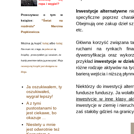
ropa i węgiel?
Inwestycje alternatywne
nie
Przeczytasz o tym w
specyficzne poprzez charak
książce:
"Świat na
Obejmują one zakup dzieł sz
rozdrożu" Marcina
etc.
Popkiewicza
Główna korzyść związana tak
Można ją kupić
tutaj
albo
tutaj
ruchami na rynkach finan
Nie mam nic z tego, że
polecam
tę
dywersyfikacja oraz wykorz
książkę - przeczytałem ją i uważam, że
przykład
inwestycje w dzieł
każdy powinien także ją przeczytać. Moja
recenzja tej książki jest dostępna na
różne rodzaje aktywów na ty
blogu
.
barierą wejścia i niższą płyn
Niektórzy do inwestycji alte
Ja oszukiwałem, ty
oszukiwałeś,
fundusze funduszy. Ja wolał
wygrał lepszy!
inwestycje w inne klasy a
A z tymi
inwestycje w ziemię i nieruc
pustostanami to
zaś stałoby gdzieś na granicy
jest ciekawe, bo
okazuje ...
Niestety u mnie
jest odwrotnie też
Korzystam z