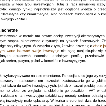
ejsza w tego typu inwestycjach. Tutaj (z racji niewielkiej liczby
cyfiki danego rynku) najistotniejsza jest dogłębna wiedza o prze
 filatelistyce czy numizmatyce, albo obrazach trudno będzie o ko
 swojego kapitału.
zlachetne
westowanie w metale ma pewne cechy inwestycji alternatywnych
zym stopniu skorelowane z sytuacją na rynkach finansowych. Zło
dge antyinflaycjnym. W związku z tym, że wiele pisze się o
złocie j
rym warto lokować swoje inwestycje
nie będę tutaj skupiał się 
innych opracowań, natomiast chciałbym poniżej przedstawić 
 jak srebro, platyna, pallad w kontekście inwestycyjnym.
yło wykorzystywane na cele monetarne. Po odejściu od jego wykorz
stawowym zastosowaniem pozostało zastosowanie go w jubilers
est także do celów inwestycyjnych, jednak z naszej polskiej pers
yjne niż złoto, ze względu na obłożenie go podatkiem VAT w cał
 nakładane na inwestycyjne sztabki czy monety srebrne potrafią 
aką inwestycję mało opłacalną. W końcu srebro jest dwa do trze
a. Oznacza to na ogół znacznie bardziej dynamiczne wzrosty, ale i 