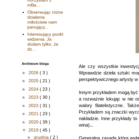
mBa...
Obserwując różne
działania
miłościwie nam
panujący...
Interesujący punkt
widzenia. Ja
dodam tylko, że
dz...
Archiwum bloga
Ale czy wszystkie inwestycj
►
2026
( 3 )
Wprawdzie dzieła sztuki mog
perspektywicznego artysty w 
►
2025
( 21 )
►
2024
( 23 )
Innym przykładem mogą być m
►
2023
( 30 )
a rozważnie lokując w nie o
walory filatelistyczne. Tak
►
2022
( 31 )
Przykładem są znaczki wycof
►
2021
( 23 )
nakładzie. Inne przykłady to 
►
2020
( 39 )
wina)...
▼
2019
( 45 )
►
grudnia
( 2 )
Generalną zasada która wyła