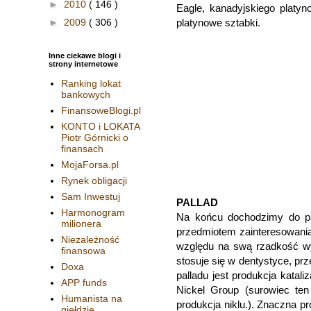
►
2010
( 146 )
Eagle, kanadyjskiego platyn
►
2009
( 306 )
platynowe sztabki.
Inne ciekawe blogi i
strony internetowe
Ranking lokat
bankowych
FinansoweBlogi.pl
KONTO i LOKATA
Piotr Górnicki o
finansach
MojaForsa.pl
Rynek obligacji
Sam Inwestuj
PALLAD
Harmonogram
Na końcu dochodzimy do pal
milionera
przedmiotem zainteresowania
Niezależność
względu na swą rzadkość wy
finansowa
stosuje się w dentystyce, p
Doxa
palladu jest produkcja katal
APP funds
Nickel Group (surowiec ten
Humanista na
produkcja niklu.). Znaczna p
giełdzie