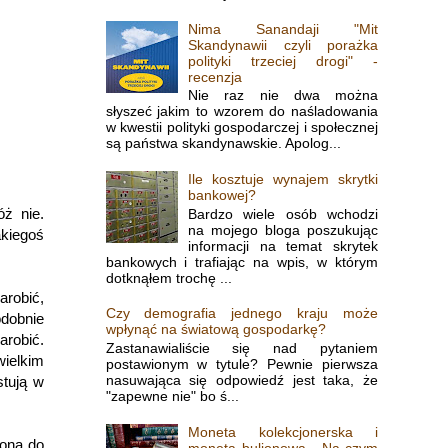
Nima Sanandaji "Mit
Skandynawii czyli porażka
polityki trzeciej drogi" -
recenzja
Nie raz nie dwa można
słyszeć jakim to wzorem do naśladowania
w kwestii polityki gospodarczej i społecznej
są państwa skandynawskie. Apolog...
Ile kosztuje wynajem skrytki
bankowej?
óż nie.
Bardzo wiele osób wchodzi
na mojego bloga poszukując
akiegoś
informacji na temat skrytek
bankowych i trafiając na wpis, w którym
dotknąłem trochę ...
arobić,
Czy demografia jednego kraju może
odobnie
wpłynąć na światową gospodarkę?
arobić.
Zastanawialiście się nad pytaniem
wielkim
postawionym w tytule? Pewnie pierwsza
nasuwająca się odpowiedź jest taka, że
stują w
"zapewne nie" bo ś...
Moneta kolekcjonerska i
zona do
moneta bulionowa - Na czym