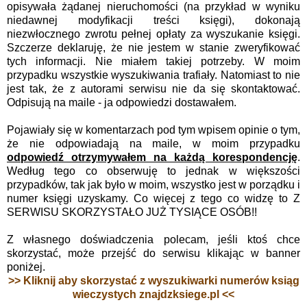
opisywała żądanej nieruchomości (na przykład w wyniku
niedawnej modyfikacji treści księgi), dokonają
niezwłocznego zwrotu pełnej opłaty za wyszukanie księgi.
Szczerze deklaruję, że nie jestem w stanie zweryfikować
tych informacji. Nie miałem takiej potrzeby. W moim
przypadku wszystkie wyszukiwania trafiały. Natomiast to nie
jest tak, że z autorami serwisu nie da się skontaktować.
Odpisują na maile - ja odpowiedzi dostawałem.
Pojawiały się w komentarzach pod tym wpisem opinie o tym,
że nie odpowiadają na maile, w moim przypadku
odpowiedź otrzymywałem na każdą korespondencję
.
Według tego co obserwuję to jednak w większości
przypadków, tak jak było w moim, wszystko jest w porządku i
numer księgi uzyskamy. Co więcej z tego co widzę to Z
SERWISU SKORZYSTAŁO JUŻ TYSIĄCE OSÓB!!
Z własnego doświadczenia polecam, jeśli ktoś chce
skorzystać, może przejść do serwisu klikając w banner
poniżej.
>> Kliknij aby skorzystać z wyszukiwarki numerów ksiąg
wieczystych znajdzksiege.pl <<