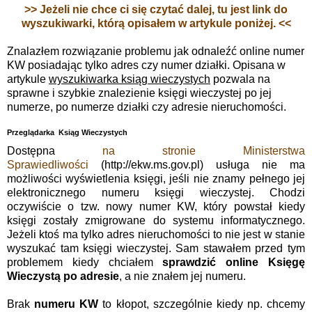
>> Jeżeli nie chce ci się czytać dalej, tu jest link do
wyszukiwarki, którą opisałem w artykule poniżej. <<
Znalazłem rozwiązanie problemu jak odnaleźć online numer
KW posiadając tylko adres czy numer działki. Opisana w
artykule
wyszukiwarka ksiąg wieczystych
pozwala na
sprawne i szybkie znalezienie księgi wieczystej po jej
numerze, po numerze działki czy adresie nieruchomości.
Przeglądarka Ksiąg Wieczystych
Dostępna
na stronie Ministerstwa
Sprawiedliwości
(http://ekw.ms.gov.pl) usługa nie ma
możliwości wyświetlenia księgi, jeśli nie znamy pełnego jej
elektronicznego numeru księgi wieczystej. Chodzi
oczywiście o tzw. nowy numer KW, który powstał kiedy
księgi zostały zmigrowane do systemu informatycznego.
Jeżeli ktoś ma tylko adres nieruchomości to nie jest w stanie
wyszukać tam księgi wieczystej. Sam stawałem przed tym
problemem kiedy chciałem
sprawdzić online Księgę
Wieczystą po adresie
, a nie znałem jej numeru.
Brak
numeru KW
to kłopot, szczególnie kiedy np. chcemy