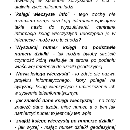
rewolucją w sposobie korzystania z nich i
ułatwiła życie milionom ludzi
"
księgi wieczyste info
" - tego trochę nie
rozumiem czego oczekują internauci wpisujący
takie hasło do wyszukiwarki, centralna
informacja ksiąg wieczystych udostępnia je w
internecie - może to o to chodzi?
"
Wyszukaj
numer
księgi na podstawie
numeru działki
" - tak można byłoby streścić
czynność którą realizuje ta strona po podaniu
właściwej referencji do działki geodezyjnej
"
Nowa księga wieczysta
" - to zdaje się nazwa
projektu informatycznego, który polegał na
cyfryzacji ksiąg wieczystych i umieszczeniu ich
w systemie teleinformatycznym
"
jak znaleźć dane księgi wieczystej
" - no żeby
znaleźć dane trzeba mieć numer, a o tym jak
namierzyć numer to jest cały ten wpis
"
znajdź księgę wieczystą po numerze działki
"
- jak wyżej - mając numer działki geodezyjnej