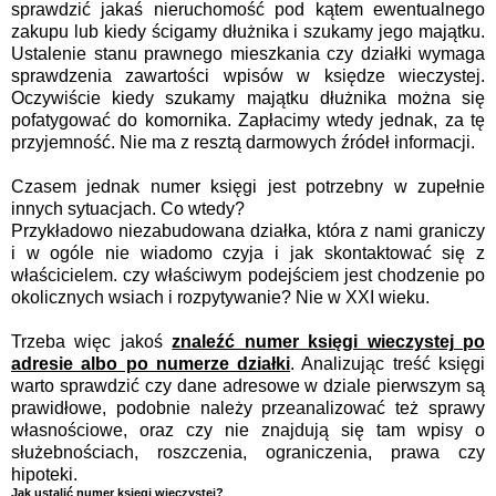
sprawdzić jakaś nieruchomość pod kątem ewentualnego
zakupu lub kiedy ścigamy dłużnika i szukamy jego majątku.
Ustalenie stanu prawnego mieszkania czy działki wymaga
sprawdzenia zawartości wpisów w księdze wieczystej.
Oczywiście kiedy szukamy majątku dłużnika można się
pofatygować do komornika. Zapłacimy wtedy jednak, za tę
przyjemność. Nie ma z resztą darmowych źródeł informacji.
Czasem jednak numer księgi jest potrzebny w zupełnie
innych sytuacjach. Co wtedy?
Przykładowo niezabudowana działka, która z nami graniczy
i w ogóle nie wiadomo czyja i jak skontaktować się z
właścicielem. czy właściwym podejściem jest chodzenie po
okolicznych wsiach i rozpytywanie? Nie w XXI wieku.
Trzeba więc jakoś
znaleźć numer księgi wieczystej po
adresie albo po numerze działki
. Analizując treść księgi
warto sprawdzić czy dane adresowe w dziale pierwszym są
prawidłowe, podobnie należy przeanalizować też sprawy
własnościowe, oraz czy nie znajdują się tam wpisy o
służebnościach, roszczenia, ograniczenia, prawa czy
hipoteki.
Jak ustalić numer księgi wieczystej?