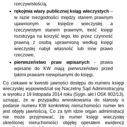
rzeczywistością,
rękojmia wiary publicznej ksiąg wieczystych
–
w razie niezgodności między stanem prawnym
ujawnionym w księdze wieczystej a
rzeczywistym stanem prawnym, treść księgi
rozstrzyga na korzyść tego, kto przez czynność
prawną z osobą uprawnioną według księgi
wieczystej nabył własność lub inne prawo
rzeczowe,
pierwszeństwo praw wpisanych
- prawa
wpisane do KW mają pierwszeństwo przed
takimi prawami niewpisanymi do księgi.
Co ciekawe w kwestii jawności dostępu do numeru księgi
wieczystej wypowiedział się Naczelny Sąd Administracyjny
w wyroku z 19 listopada 2014 roku
(Sygn. akt I OSK 802/13),
uznając, że w przypadku wnioskowania do starosty o
podanie numeru KW konkretnej nieruchomości numer ten
jest objęty jawnością. Co za tym idzie organ administracji
nie może przyjmować, że
numer księgi wieczystej
określonej nieruchomości objętej operatem ewidencji