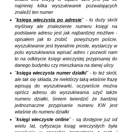
najmniej kilka wyszukiwarek pozwalających
znaleźć ten numer
"
księga wieczysta po adresie
" - to duży skrót
myślowy ale znalezienie numeru księgi na
podstawie adresu jest jak najbardziej możliwe -
opisałem jak to zrobić powyższym poście,
wyszukiwanie jest trywialnie proste, wystarczy w
polu wyszukiwania wpisać adres i pozwoli nam
to na odktrycie księgi wieczystej przypisanej do
danego budynku czy mieszkania na danej ulicy
"
księga wieczysta numer działki
" - to też skrót,
ale tak się składa, że niektórzy taką właśnie frazę
wpisują do wyszukiwarki, oczywiście można
oprócz adresu do wyszukiwania użyć także
numeru działki, śmiem twierdzić że bardziej
jednoznaczne przypisanie numeru KW jest
właśnie do numeru działki
"
księgi wieczyste online
" - są dostępne już od
wielu lat, cyfryzacja ksiąg wieczystych była