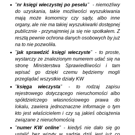
"
nr księgi wieczystej po peselu
" - niemożliwy
do uzyskania, takie możliwości wyszukiwania
mają może komornicy czy sądy, albo inne
organy, ale nie ma takiej wyszukiwarki dostępnej
publicznie - przynajmniej ja się nie spotkałem. Z
resztą pewnie ochrona danych osobowych by już
na to nie pozwoliła.
"
jak sprawdzić księgi wieczyste
" - to proste,
wystarczy ze znalezionym numerem udać się na
stronę Ministerstwa Sprawiedliwości i tam
wpisać go dzięki czemu będziemy mogli
przeglądać wszystkie działy KW
"
księga wieczysta
" - to rodzaj zapisu
rejestrowego dotyczącego nieruchomości albo
spółdzielczego własnościowego prawa do
lokalu, zawiera jednoznaczne informacje o tym
kto jest właścicielem i czy są jakieś obciążenia
związane z nieruchomością
"
numer KW online
" - kiedyś nie dało się go
ustalić bez wizyty w sądzie dziś jest już co