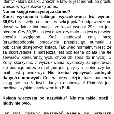
identyfikatora działki. Znacznie łatwiej jest jednak po prostu
wpisać w wyszukiwarkę adres.
Numer księgi wieczystej za darmo?
Koszt wykonania takiego wyszukiwania kw wynosi
39,95zł.
Niestety na stronie w sekcji pytań i odpowiedzi od
dosyć widnieje informacja, że koszt wynosi 29zł, co jest
błędem. Czy 39,95zł to jest dużo, czy mało - to jest w pewien
sposób względne. Ktoś zbudował całą bazę
(prawdopodobnie pracowicie przepisując numerki z
publicznie dostępnych ksiąg). Tak więc normalnym jest, że
za skorzystanie z narzędzia jest pobierana opłata (na tle
serwisów konkurencyjnych, chyba zbliżona do innych). U
Żeby skorzystać z wyszukiwania wystarczy zarejestrować
się podając adres e-mail (nie jest przy tym istotne czy ten
mail jest prawdziwy).
Nie trzeba wpisywać żadnych
danych osobowych.
Generalnie w całej tej bazie numerów
ksiąg nie ma żadnych danych osobowych! Płatność jest
możliwa szybkim przelewem lub BLIK.
Księga wieczysta po nazwisku? Nie ma takiej opcji i
nigdy nie było.
Jak ktoś chciałby
wyszukać księgę po nazwisku