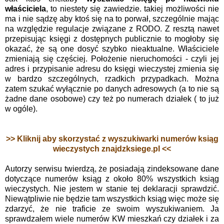
właściciela
, to niestety się zawiedzie. takiej możliwości nie
ma i nie sądzę aby ktoś się na to porwał, szczególnie mając
na względzie regulacje związane z RODO. Z resztą nawet
przepisując księgi z dostępnych publicznie to mogłoby się
okazać, że są one dosyć szybko nieaktualne. Właściciele
zmieniają się częściej. Położenie nieruchomości - czyli jej
adres i przypisanie adresu do księgi wieczystej zmienia się
w bardzo szczególnych, rzadkich przypadkach. Można
zatem szukać wyłącznie po danych adresowych (a to nie są
żadne dane osobowe) czy też po numerach działek ( to już
w ogóle).
>> Kliknij aby skorzystać z wyszukiwarki numerów ksiąg
wieczystych znajdzksiege.pl <<
Autorzy serwisu twierdzą, że posiadają zindeksowane dane
dotyczące numerów ksiąg z około 80% wszystkich ksiąg
wieczystych. Nie jestem w stanie tej deklaracji sprawdzić.
Niewątpliwie nie będzie tam wszystkich ksiąg więc może się
zdarzyć, że nie traficie ze swoim wyszukiwaniem. Ja
sprawdzałem wiele numerów KW mieszkań czy działek i za