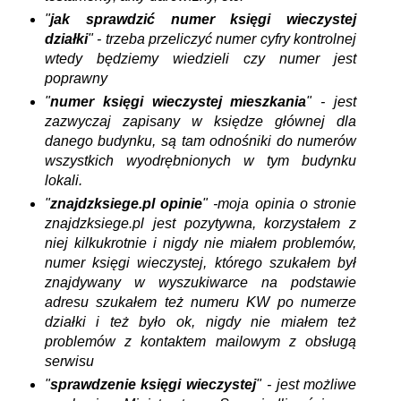
"
jak sprawdzić numer księgi wieczystej
działki
" - trzeba przeliczyć numer cyfry kontrolnej
wtedy będziemy wiedzieli czy numer jest
poprawny
"
numer księgi wieczystej mieszkania
" - jest
zazwyczaj zapisany w księdze głównej dla
danego budynku, są tam odnośniki do numerów
wszystkich wyodrębnionych w tym budynku
lokali.
"
znajdzksiege.pl opinie
" -moja opinia o stronie
znajdzksiege.pl jest pozytywna, korzystałem z
niej kilkukrotnie i nigdy nie miałem problemów,
numer księgi wieczystej, którego szukałem był
znajdywany w wyszukiwarce na podstawie
adresu szukałem też numeru KW po numerze
działki i też było ok, nigdy nie miałem też
problemów z kontaktem mailowym z obsługą
serwisu
"
sprawdzenie księgi wieczystej
" - jest możliwe