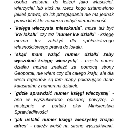
osoba wpisana do księgi jako właściciel,
wierzyciel lub ktoś na rzecz kogo ustanowiono
jakieś prawo, do ich przeglądania nie ma jednak
prawa ktoś kto zamierza nabyć nieruchomość.
"
księga wieczysta mieszkania
", może też być
"
kw lokalu
" czy też "
numer kw działki
" - księgę
można też założyć dla spółdzielczego
własnościowego prawa do lokalu.
"
skąd mam wziąć numer działki żeby
wyszukać księgę wieczystą
" - często numer
działku można znaleźć za pomocą strony
Geoportal, nie wiem czy dla całego kraju, ale dla
wielu regionów są tam mapy pokazujące dane
katastralne z numerami działek.
"
gdzie sprawdzić numer księgi wieczyste
j" -
ano w wyszukiwarce opisanej powyżej, a
następnie w portalu ekw Ministerstwa
Sprawiedliwości
"
jak ustalić numer księgi wieczystej znając
adres
" - należy wejść na stronę wyszukiwarki,