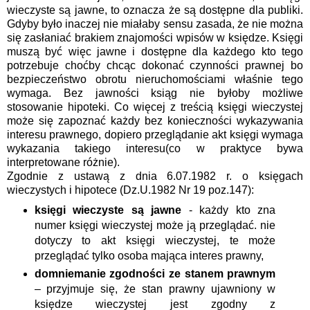
wieczyste są jawne, to oznacza że są dostępne dla publiki.
Gdyby było inaczej nie miałaby sensu zasada, że nie można
się zasłaniać brakiem znajomości wpisów w księdze. Księgi
muszą być więc jawne i dostępne dla każdego kto tego
potrzebuje choćby chcąc dokonać czynności prawnej bo
bezpieczeństwo obrotu nieruchomościami właśnie tego
wymaga. Bez jawności ksiąg nie byłoby możliwe
stosowanie hipoteki. Co więcej z treścią księgi wieczystej
może się zapoznać każdy bez konieczności wykazywania
interesu prawnego, dopiero przeglądanie akt księgi wymaga
wykazania takiego interesu(co w praktyce bywa
interpretowane różnie).
Zgodnie z ustawą z dnia 6.07.1982 r. o księgach
wieczystych i hipotece (Dz.U.1982 Nr 19 poz.147):
księgi wieczyste są jawne
- każdy kto zna
numer księgi wieczystej może ją przeglądać. nie
dotyczy to akt księgi wieczystej, te może
przeglądać tylko osoba mająca interes prawny,
domniemanie zgodności ze stanem prawnym
– przyjmuje się, że stan prawny ujawniony w
księdze wieczystej jest zgodny z