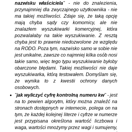
nazwisku właściciela
" -
nie do znalezienia,
przynajmniej dla zwyczajnego użytkownika - nie
ma takiej możliwości. Zdaje się, że taką opcję
mają chyba sądy czy komornicy, ale nie
znalazłem wyszukiwarki komercyjnej, która
pozwalałaby na takie wyszukiwanie. Z resztą
chyba jest to prawnie niedozwolone ze względu
na RODO. Poza tym, nazwisko samo w sobie nie
jest unikalne, zawsze co najmniej kilka osób nosi
takie samo, więc tego typu wyszukiwanie byłoby
obarczone błędami.
Takiej możliwości nie daje
wyszukiwarka, którą testowałem. Domyślam się,
że wynika to z kwestii ochrony danych
osobowych.
"
jak wyliczyć cyfrę kontrolną numeru kw
" - jest
na to pewien algorytm, który można znaleźć na
stronach dostępnych w internecie, polega on na
tym, że każdej kolejnej literze i cyfrze w numerze
jest przypisana określona wartość liczbowa i
waga, wartości mnożymy przez wagi i sumujemy,