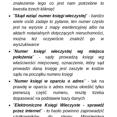
znalezienie tego co jest nam potrzebne to
kwestia trzech kliknięć
"
Skąd wziąć numer księgi wieczystej
" - bardzo
wiele osób zadaje to pytanie, ten numer często
jest na wyrysie z mapy ewidencyjnej albo na
aktach notarialnych dotyczących nieruchomości,
można też oczywiście znaleźć go w
wyszukiwarce
"
Numer księgi wieczystej wg miejsca
położenia
" - sądy prowadzą księgi wg
właściwości miejscowej, oznaczenie, który sąd
prowadzi daną księgę jest zaszyte w kodzie
sądu na początku numeru księgi
"
Numer księgi w oparciu o adres
"
- tak na
prawdę w oparciu o adres można określić tylko
pierwszą część numeru, resztę trzeba
dopasować na podstawie bazy danych
"
Elektroniczne Księgi Wieczyste - sprawdź
przez internet
" - to hasło powinno zaprowadzić
użytkowników do strony Ministerstwa