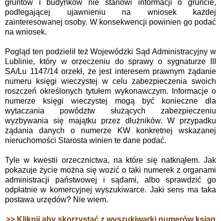
gruntów i budynków nie stanowi informacji o gruncie,
podlegającej ujawnieniu na wniosek każdej
zainteresowanej osoby. W konsekwencji powinien go podać
na wniosek.
Pogląd ten podzielił też Wojewódzki Sąd Administracyjny w
Lublinie, który w orzeczeniu do sprawy o sygnaturze III
SA/Lu 1147/14 orzekł, że jest interesem prawnym żądanie
numeru księgi wieczystej w celu zabezpieczenia swoich
roszczeń określonych tytułem wykonawczym.
Informacje o
numerze księgi wieczystej mogą być konieczne dla
wytaczania powództw służących zabezpieczeniu
wyzbywania się majątku przez dłużników. W przypadku
żądania danych o numerze KW konkretnej wskazanej
nieruchomości Starosta winien te dane podać.
Tyle w kwestii orzecznictwa, na które się natknąłem. Jak
pokazuje życie można się wozić o taki numerek z organami
administracji państwowej i sądami, albo sprawdzić go
odpłatnie w komercyjnej wyszukiwarce. Jaki sens ma taka
postawa urzędów? Nie wiem.
>> Kliknij aby skorzystać z wyszukiwarki numerów ksiąg