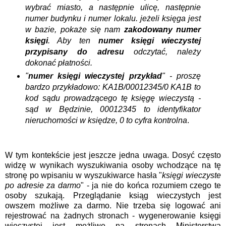
wybrać miasto, a następnie ulicę, następnie
numer budynku i numer lokalu. jeżeli księga jest
w bazie, pokaże się nam
zakodowany numer
księgi
. Aby ten
numer księgi wieczystej
przypisany do adresu
odczytać, należy
dokonać płatności.
"
numer księgi wieczystej przykład
" - proszę
bardzo przykładowo: KA1B/00012345/0 KA1B to
kod sądu prowadzącego tę księgę wieczystą -
sąd w Będzinie, 00012345 to identyfikator
nieruchomości w księdze, 0 to cyfra kontrolna
.
W tym kontekście jest jeszcze jedna uwaga. Dosyć często
widzę w wynikach wyszukiwania osoby wchodzące na tę
stronę po wpisaniu w wyszukiwarce hasła "
księgi wieczyste
po adresie za darmo
" - ja nie do końca rozumiem czego te
osoby szukają. Przeglądanie ksiąg wieczystych jest
owszem możliwe za darmo. Nie trzeba się logować ani
rejestrować na żadnych stronach - wygenerowanie księgi
wieczystej jest możliwe na stronach Ministerstwa