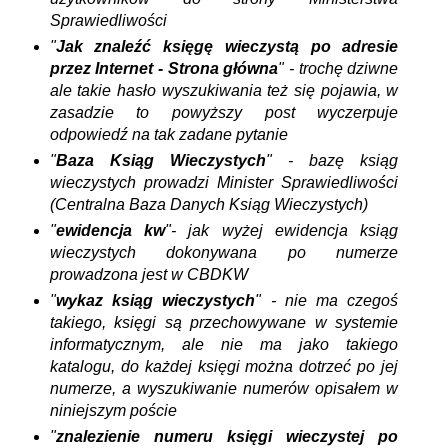
Sprawiedliwości
"
Jak znaleźć księgę wieczystą po adresie
przez Internet - Strona główna
" - trochę dziwne
ale takie hasło wyszukiwania też się pojawia, w
zasadzie to powyższy post wyczerpuje
odpowiedź na tak zadane pytanie
"
Baza Ksiąg Wieczystych
" - bazę ksiąg
wieczystych prowadzi Minister Sprawiedliwości
(Centralna Baza Danych Ksiąg Wieczystych)
"
ewidencja kw
"- jak wyżej ewidencja ksiąg
wieczystych dokonywana po numerze
prowadzona jest w CBDKW
"
wykaz ksiąg wieczystych
" - nie ma czegoś
takiego, księgi są przechowywane w systemie
informatycznym, ale nie ma jako takiego
katalogu, do każdej księgi można dotrzeć po jej
numerze, a wyszukiwanie numerów opisałem w
niniejszym poście
"
znalezienie numeru księgi wieczystej po