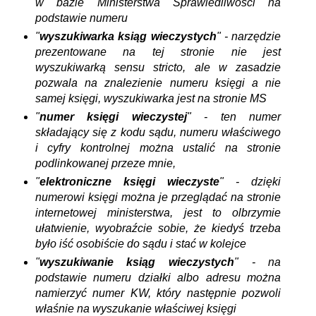
w bazie Ministerstwa Sprawiedliwości na
podstawie numeru
"
wyszukiwarka ksiąg wieczystych
" - narzędzie
prezentowane na tej stronie nie jest
wyszukiwarką sensu stricto, ale w zasadzie
pozwala na znalezienie numeru księgi a nie
samej księgi, wyszukiwarka jest na stronie MS
"
numer księgi wieczystej
" -
ten numer
składający się z kodu sądu, numeru właściwego
i cyfry kontrolnej można ustalić na stronie
podlinkowanej przeze mnie,
"
elektroniczne księgi wieczyste
" - dzięki
numerowi księgi można je przeglądać na stronie
internetowej ministerstwa, jest to olbrzymie
ułatwienie, wyobraźcie sobie, że kiedyś trzeba
było iść osobiście do sądu i stać w kolejce
"
wyszukiwanie ksiąg wieczystych
" - na
podstawie numeru działki albo adresu można
namierzyć numer KW, który następnie pozwoli
właśnie na wyszukanie właściwej księgi