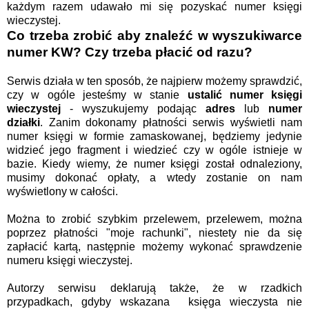
każdym razem udawało mi się pozyskać numer księgi
wieczystej.
Co trzeba zrobić aby znaleźć w wyszukiwarce
numer KW? Czy trzeba płacić od razu?
Serwis działa w ten sposób, że najpierw możemy sprawdzić,
czy w ogóle jesteśmy w stanie
ustalić
numer księgi
wieczystej
- wyszukujemy podając
adres
lub
numer
działki
. Zanim dokonamy płatności serwis wyświetli nam
numer księgi w formie zamaskowanej, będziemy jedynie
widzieć jego fragment i wiedzieć czy w ogóle istnieje w
bazie. Kiedy wiemy, że numer księgi został odnaleziony,
musimy dokonać opłaty, a wtedy zostanie on nam
wyświetlony w całości.
Można to zrobić szybkim przelewem, przelewem, można
poprzez płatności "moje rachunki", niestety nie da się
zapłacić kartą, następnie możemy wykonać sprawdzenie
numeru księgi wieczystej.
Autorzy serwisu deklarują także, że w rzadkich
przypadkach, gdyby wskazana księga wieczysta nie