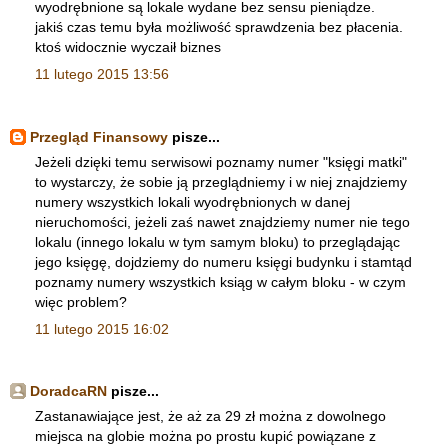
wyodrębnione są lokale wydane bez sensu pieniądze.
jakiś czas temu była możliwość sprawdzenia bez płacenia.
ktoś widocznie wyczaił biznes
11 lutego 2015 13:56
Przegląd Finansowy
pisze...
Jeżeli dzięki temu serwisowi poznamy numer "księgi matki"
to wystarczy, że sobie ją przeglądniemy i w niej znajdziemy
numery wszystkich lokali wyodrębnionych w danej
nieruchomości, jeżeli zaś nawet znajdziemy numer nie tego
lokalu (innego lokalu w tym samym bloku) to przeglądając
jego księgę, dojdziemy do numeru księgi budynku i stamtąd
poznamy numery wszystkich ksiąg w całym bloku - w czym
więc problem?
11 lutego 2015 16:02
DoradcaRN
pisze...
Zastanawiające jest, że aż za 29 zł można z dowolnego
miejsca na globie można po prostu kupić powiązane z