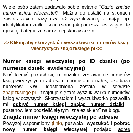
Wiele osób zatem zadawało sobie pytanie
"Gdzie znajdę
numer księgi wieczystej?"
Można go ustalić na stronach
zawierających bazę czy też wyszukiwarkę - mając np.
identyfikator działki. Takich stron jak poniższa jest więcej, tę
opisuję dlatego, że sam z niej skorzystałem.
>> Kliknij aby skorzystać z wyszukiwarki numerów ksiąg
wieczystych znajdzksiege.pl <<
Numer księgi wieczystej po ID działki (po
numerze działki ewidencyjnej)
Ktoś kiedyś pokusił się o mozolne zestawienie numerów
ksiąg wieczystych z adresami i numerami działek, taka baza
numerów KW udostępniona została w serwisie
znajdzksiege.pl
- znajduje się tam wyszukiwarka numerków
ksiąg wieczystych. Skorzystałem i wyszukiwarka pozwoliła
mi
odkryć numer księgi znając numer działki
-
postanowiłem podzielić się tym "znaleziskiem" na blogu.
Znajdź numer księgi wieczystej po adresie
Powyżej wspomniany
(link)
, pozwala
wyszukać i pobrać
nowy numer księgi wieczystej
podając
adres