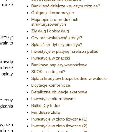
ć może
Banki spółdzielcze - w czym różnica?
Obligacje korporacyjne
Moja opinia o produktach
strukturyzowanych
Zły dług i dobry dług
iesiąc
Czy przewalutować kredyt?
wala to
Spłacić kredyt czy odłożyć?
Inwestycje w platynę, srebro i pallad
Inwestycja w znaczki
prawdę
Bankowe papiery wartościowe
undusze
SKOK - co to jest?
 opłaty
Spłata kredytów bezpośrednio w walucie
Licytacje komornicze
Detaliczne obligacje skarbowe
Inwestycje alternatywne
ie ceny
Baltic Dry Index
ądzania
Fundusze złota
Inwestycje w złoto fizyczne (1)
 wyższa
Inwestycje w złoto fizyczne (2)
ładu są