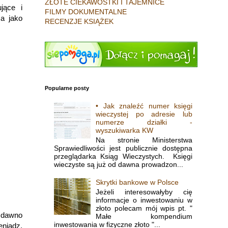
ZŁOTE CIEKAWOSTKI I TAJEMNICE
jące i
FILMY DOKUMENTALNE
za jako
RECENZJE KSIĄŻEK
Popularne posty
• Jak znaleźć numer księgi
wieczystej po adresie lub
numerze działki -
wyszukiwarka KW
Na stronie Ministerstwa
Sprawiedliwości jest publicznie dostępna
przeglądarka Ksiąg Wieczystych. Księgi
wieczyste są już od dawna prowadzon...
Skrytki bankowe w Polsce
Jeżeli interesowałyby cię
informacje o inwestowaniu w
złoto polecam mój wpis pt. "
e dawno
Małe kompendium
inwestowania w fizyczne złoto "...
eniądz.