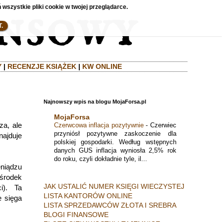
 wszystkie pliki cookie w twojej przeglądarce.
.
Y
|
RECENZJE KSIĄŻEK
|
KW ONLINE
Najnowszy wpis na blogu MojaForsa.pl
MojaForsa
za, ale
Czerwcowa inflacja pozytywnie
-
Czerwiec
przyniósł pozytywne zaskoczenie dla
najduje
polskiej gospodarki. Według wstępnych
danych GUS inflacja wyniosła 2,5% rok
do roku, czyli dokładnie tyle, il...
eniądzu
 środek
JAK USTALIĆ NUMER KSIĘGI WIECZYSTEJ
i). Ta
LISTA KANTORÓW ONLINE
e sięga
LISTA SPRZEDAWCÓW ZŁOTA I SREBRA
BLOGI FINANSOWE