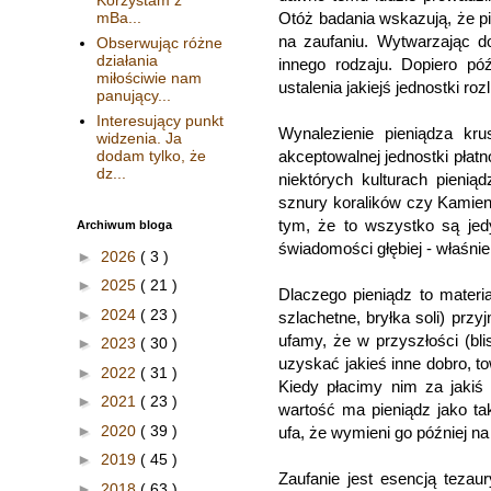
mBa...
Otóż badania wskazują, że p
na zaufaniu. Wytwarzając do
Obserwując różne
działania
innego rodzaju. Dopiero pó
miłościwie nam
ustalenia jakiejś jednostki roz
panujący...
Interesujący punkt
Wynalezienie pieniądza kr
widzenia. Ja
dodam tylko, że
akceptowalnej jednostki płatn
dz...
niektórych kulturach pienią
sznury koralików czy Kamieni
tym, że to wszystko są jedy
Archiwum bloga
świadomości głębiej - właśnie
►
2026
( 3 )
►
2025
( 21 )
Dlaczego pieniądz to materi
►
2024
( 23 )
szlachetne, bryłka soli) pr
ufamy, że w przyszłości (bl
►
2023
( 30 )
uzyskać jakieś inne dobro, to
►
2022
( 31 )
Kiedy płacimy nim za jakiś
►
2021
( 23 )
wartość ma pieniądz jako tak
►
2020
( 39 )
ufa, że wymieni go później na
►
2019
( 45 )
Zaufanie jest esencją tezau
►
2018
( 63 )