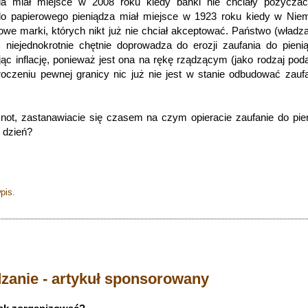
a miał miejsce w 2008 roku kiedy banki nie chciały pożyczać
 do papierowego pieniądza miał miejsce w 1923 roku kiedy w Ni
we marki, których nikt już nie chciał akceptować. Państwo (władza
) niejednokrotnie chętnie doprowadza do erozji zaufania do pien
ąc inflację, ponieważ jest ona na rękę rządzącym (jako rodzaj pod
roczeniu pewnej granicy nic już nie jest w stanie odbudować zauf
not, zastanawiacie się czasem na czym opieracie zaufanie do pie
o dzień?
pis.
zanie - artykuł sponsorowany