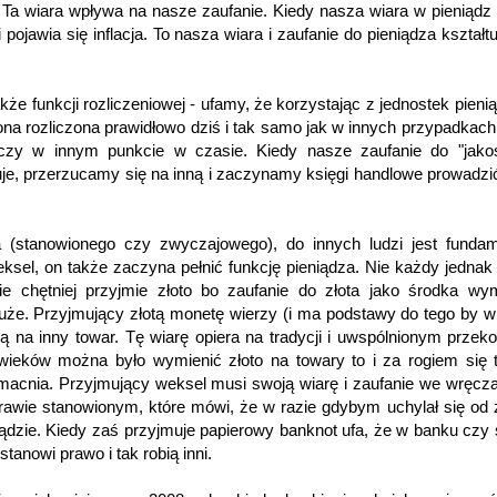
 Ta wiara wpływa na nasze zaufanie. Kiedy nasza wiara w pieniądz
 pojawia się inflacja. To nasza wiara i zaufanie do pieniądza kształtu
że funkcji rozliczeniowej - ufamy, że korzystając z jednostek pieni
 ona rozliczona prawidłowo dziś i tak samo jak w innych przypadkach
czy w innym punkcie w czasie. Kiedy nasze zaufanie do "jakośc
duje, przerzucamy się na inną i zaczynamy księgi handlowe prowadzi
 (stanowionego czy zwyczajowego), do innych ludzi jest funda
ksel, on także zaczyna pełnić funkcję pieniądza. Nie każdy jednak
ie chętniej przyjmie złoto bo zaufanie do złota jako środka wy
duże. Przyjmujący złotą monetę wierzy (i ma podstawy do tego by w
ą na inny towar. Tę wiarę opiera na tradycji i uwspólnionym przeko
wieków można było wymienić złoto na towary to i za rogiem się 
umacnia. Przyjmujący weksel musi swoją wiarę i zaufanie we wręc
rawie stanowionym, które mówi, że w razie gdybym uchylał się od 
ądzie. Kiedy zaś przyjmuje papierowy banknot ufa, że w banku czy 
tanowi prawo i tak robią inni.