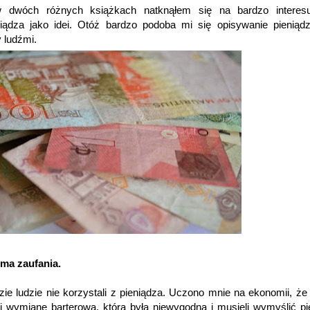
w dwóch różnych książkach natknąłem się na bardzo interesu
niądza jako idei. Otóż bardzo podoba mi się opisywanie pieniąd
y ludźmi.
rma zaufania.
ie ludzie nie korzystali z pieniądza. Uczono mnie na ekonomii, ż
i wymianę barterową, która była niewygodna i musieli wymyślić pi