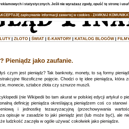
reklamowych i statystycznych. Jeśli nie wyrażasz zgody, opuść tę stronę i usuń
AKCEPTUJĘ zapisywanie informacji zawartej w cookies - ZAMKNIJ KOMUNIKAT
LUTY
|
ZŁOTO
|
ŚWIAT
|
E-KANTORY
|
KATALOG BLOGÓW
|
FILM
? Pieniądz jako zaufanie.
dyś czym jest pieniądz? Tak banknoty, monety, to są formy pieniąd
trakcyjne filozoficzne pojęcie. Chodzi o tę idee pieniądza, która z
cie, monecie, sztabce złota czy sznurze muszli.
yklopedii (nie Wikipedii bo tam akurat w polskiej edycji artykuł o pi
cjonalną definicję pieniądza określającą pieniądzem coś co stanowi
iczeniową i jednostkę tezauryzacyjną (przechowywania wartośc
dza opisuje w zasadzie to jaki pieniądz jest (lub może być), ale ni
, że ludzkość zaczęła w ogóle używać cokolwiek jako pieniądze.