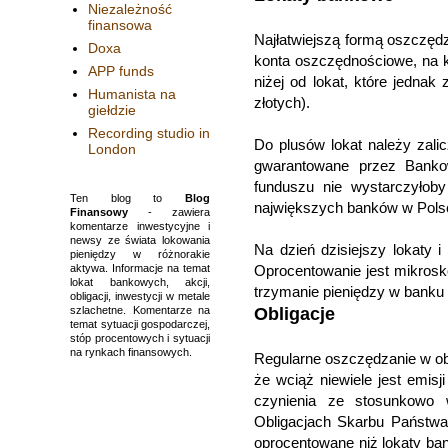
Niezależność
finansowa
Najłatwiejszą formą oszczęd
Doxa
konta oszczędnościowe, na 
APP funds
niżej od lokat, które jednak 
Humanista na
złotych).
giełdzie
Recording studio in
Do plusów lokat należy zali
London
gwarantowane przez Banko
funduszu nie wystarczyłob
Ten blog to
Blog
największych banków w Polsc
Finansowy
- zawiera
komentarze inwestycyjne i
newsy ze świata lokowania
Na dzień dzisiejszy lokaty
pieniędzy w różnorakie
aktywa. Informacje na temat
Oprocentowanie jest mikroskop
lokat bankowych, akcji,
trzymanie pieniędzy w banku s
obligacji, inwestycji w metale
szlachetne. Komentarze na
Obligacje
temat sytuacji gospodarczej,
stóp procentowych i sytuacji
na rynkach finansowych.
Regularne oszczędzanie w obl
że wciąż niewiele jest emi
czynienia ze stosunkowo 
Obligacjach Skarbu Państwa, 
oprocentowane niż lokaty ba