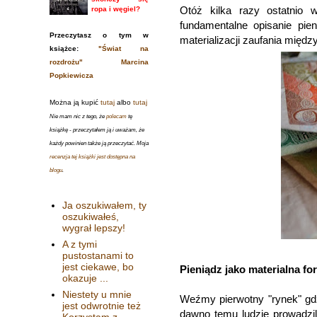
Otóż kilka razy ostatnio 
ropa i węgiel?
fundamentalne opisanie pie
Przeczytasz o tym w
materializacji zaufania międz
książce:
"Świat na
rozdrożu" Marcina
Popkiewicza
Można ją kupić
tutaj
albo
tutaj
Nie mam nic z tego, że
polecam
tę
książkę - przeczytałem ją i uważam, że
każdy powinien także ją przeczytać. Moja
recenzja tej książki jest dostępna na
blogu
.
Ja oszukiwałem, ty
oszukiwałeś,
wygrał lepszy!
A z tymi
pustostanami to
jest ciekawe, bo
Pieniądz jako materialna fo
okazuje ...
Niestety u mnie
Weźmy pierwotny "rynek" gdz
jest odwrotnie też
dawno temu ludzie prowadzil
Korzystam z