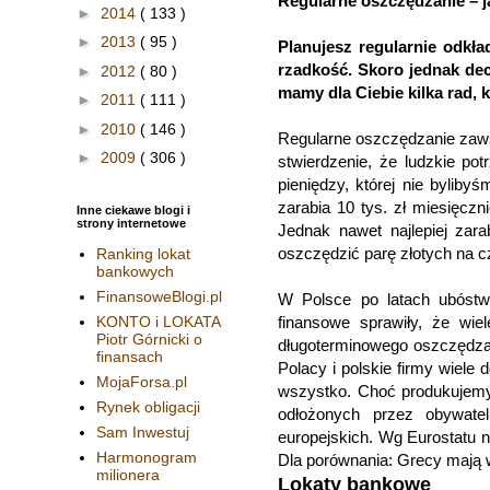
Regularne oszczędzanie – 
►
2014
( 133 )
►
2013
( 95 )
Planujesz regularnie odkł
rzadkość. Skoro jednak dec
►
2012
( 80 )
mamy dla Ciebie kilka rad, k
►
2011
( 111 )
►
2010
( 146 )
Regularne oszczędzanie zaws
►
2009
( 306 )
stwierdzenie, że ludzkie po
pieniędzy, której nie byliby
zarabia 10 tys. zł miesięczn
Inne ciekawe blogi i
strony internetowe
Jednak nawet najlepiej zar
oszczędzić parę złotych na c
Ranking lokat
bankowych
FinansoweBlogi.pl
W Polsce po latach ubóstw
finansowe sprawiły, że wie
KONTO i LOKATA
Piotr Górnicki o
długoterminowego oszczędza
finansach
Polacy i polskie firmy wiele 
MojaForsa.pl
wszystko. Choć produkujemy
Rynek obligacji
odłożonych przez obywate
Sam Inwestuj
europejskich. Wg Eurostatu 
Harmonogram
Dla porównania: Grecy mają 
milionera
Lokaty bankowe