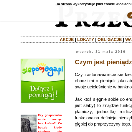
Ta strona wykorzystuje pliki cookie w celach 
AKCJE
|
LOKATY
|
OBLIGACJE
|
WA
wtorek, 31 maja 2016
Czym jest pieniądz
Czy zastanawialiście się kie
chodzi mi o pieniądz jako abs
swoje ucieleśnienie w bankno
Jak ktoś sięgnie sobie do enc
jest słaby) to znajdzie funk
płatniczy, jednostkę rozl
Czy gospodarka
funkcjonalna definicja pienią
może rosnąć
głębiej do praprzyczyny tego
bez końca? Co
będzie kiedy
skończy się