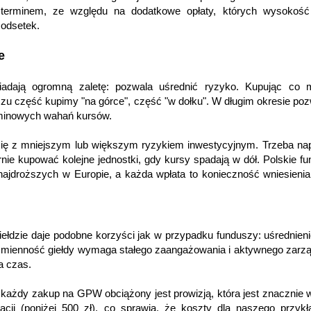
d terminem, ze względu na dodatkowe opłaty, których wysokoś
odsetek.
e
iadają ogromną zaletę: pozwala uśrednić ryzyko. Kupując co m
zu część kupimy "na górce", część "w dołku". W długim okresie poz
erminowych wahań kursów.
ię z mniejszym lub większym ryzykiem inwestycyjnym. Trzeba na
nie kupować kolejne jednostki, gdy kursy spadają w dół. Polskie f
 najdroższych w Europie, a każda wpłata to konieczność wniesienia
iełdzie daje podobne korzyści jak w przypadku funduszy: uśrednien
zmienność giełdy wymaga stałego zaangażowania i aktywnego zarz
a czas.
każdy zakup na GPW obciążony jest prowizją, która jest znacznie
cji (poniżej 500 zł), co sprawia, że koszty dla naszego przyk