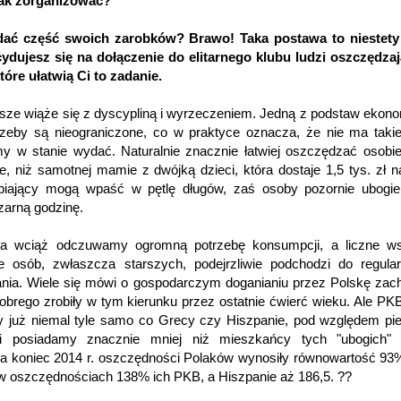
jak zorganizować?
adać część swoich zarobków? Brawo! Taka postawa to niestety
ydujesz się na dołączenie do elitarnego klubu ludzi oszczędza
tóre ułatwią Ci to zadanie.
ze wiąże się z dyscypliną i wyrzeczeniem. Jedną z podstaw ekonom
trzeby są nieograniczone, co w praktyce oznacza, że nie ma takiej
śmy w stanie wydać. Naturalnie znacznie łatwiej oszczędzać osobie
ie, niż samotnej mamie z dwójką dzieci, która dostaje 1,5 tys. zł n
abiający mogą wpaść w pętlę długów, zaś osoby pozornie ubogi
zarną godzinę.
a wciąż odczuwamy ogromną potrzebę konsumpcji, a liczne ws
le osób, zwłaszcza starszych, podejrzliwie podchodzi do regula
nia. Wiele się mówi o gospodarczym doganianiu przez Polskę zac
dobrego zrobiły w tym kierunku przez ostatnie ćwierć wieku. Ale PKB
 już niemal tyle samo co Grecy czy Hiszpanie, pod względem pi
li posiadamy znacznie mniej niż mieszkańcy tych "ubogich" 
na koniec 2014 r. oszczędności Polaków wynosiły równowartość 9
w oszczędnościach 138% ich PKB, a Hiszpanie aż 186,5. ??