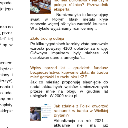
 spada,
polega różnica? Przewodnik
je jego
eksperta
Numizmatyka to fascynujący
świat, w którym blask metalu kryje
znacznie więcej niż tylko wartość kruszcu.
ądza do
W artykule wyjaśniamy różnice mię...
, przez
Złoto trochę odbija
i" tej
Po kilku tygodniach korekty złoto ponownie
ć np. w
wzrosło powyżej 4100 dolarów za uncję.
Głównym impulsem były słabsze od
oczekiwań dane z amerykań...
mentem
Wpisy sprzed lat - grudzień: fundusz
 będzie
bezpieczeństwa, kupwanie złota, ile trzeba
miany i
mieć gotówki i o rachunku IKZE
ierzyć)
Jak co miesiąc proponuję sięgnięcie do
nadal aktualnych wpisów umieszczonych
naniu i
przeze mnie na blogu w grudniu lat
to uda.
ubiegłych: W 2009 roku pi...
zany mu
zapłaty
Jak zdalnie z Polski otworzyć
rachunek w banku w Wielkiej
sklepie
Brytanii?
Aktualizacja na rok 2021 -
aktualnie nie ma już