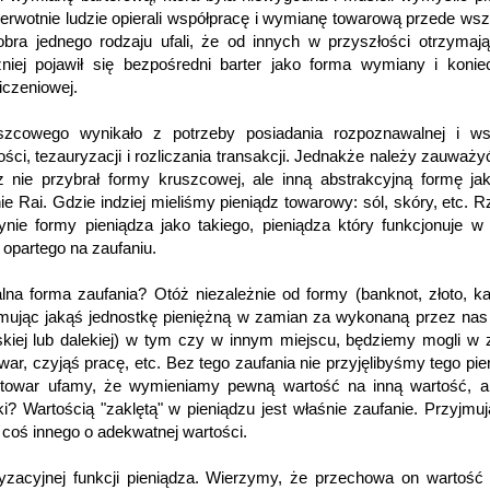
ierwotnie ludzie opierali współpracę i wymianę towarową przede ws
bra jednego rodzaju ufali, że od innych w przyszłości otrzymaj
źniej pojawił się bezpośredni barter jako forma wymiany i koni
liczeniowej.
uszcowego wynikało z potrzeby posiadania rozpoznawalnej i ws
ości, tezauryzacji i rozliczania transakcji. Jednakże należy zauważy
dz nie przybrał formy kruszcowej, ale inną abstrakcyjną formę ja
e Rai. Gdzie indziej mieliśmy pieniądz towarowy: sól, skóry, etc. 
nie formy pieniądza jako takiego, pieniądza który funkcjonuje w
 opartego na zaufaniu.
alna forma zaufania? Otóż niezależnie od formy (banknot, złoto, k
zyjmując jakąś jednostkę pieniężną w zamian za wykonaną przez nas
iskiej lub dalekiej) w tym czy w innym miejscu, będziemy mogli w
war, czyjąś pracę, etc. Bez tego zaufania nie przyjęlibyśmy tego pie
 towar ufamy, że wymieniamy pewną wartość na inną wartość, al
i? Wartością "zaklętą" w pieniądzu jest właśnie zaufanie. Przyjmu
 coś innego o adekwatnej wartości.
ryzacyjnej funkcji pieniądza. Wierzymy, że przechowa on wartość