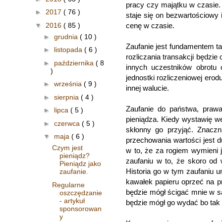
pracy czy majątku w czasie.
►
2017
( 76 )
staje się on bezwartościowy i
▼
2016
( 85 )
cenę w czasie.
►
grudnia
( 10 )
Zaufanie jest fundamentem tak
►
listopada
( 6 )
rozliczania transakcji będzie
►
października
( 8
innych uczestników obrotu 
)
jednostki rozliczeniowej ero
►
września
( 9 )
innej walucie.
►
sierpnia
( 4 )
Zaufanie do państwa, prawa
►
lipca
( 5 )
pieniądza. Kiedy wystawię we
►
czerwca
( 5 )
skłonny go przyjąć. Znaczn
▼
maja
( 6 )
przechowania wartości jest 
Czym jest
w to, że za rogiem wymieni j
pieniądz?
zaufaniu w to, że skoro od 
Pieniądz jako
Historia go w tym zaufaniu 
zaufanie.
kawałek papieru oprzeć na p
Regularne
będzie mógł ścigać mnie w s
oszczędzanie
- artykuł
będzie mógł go wydać bo tak s
sponsorowan
y