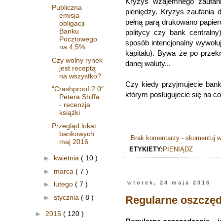
Kryzys wzajemnego zaufani
Publiczna
pieniędzy. Kryzys zaufania
emisja
pełną parą drukowano papiero
obligacji
Banku
politycy czy bank centralny
Pocztowego
sposób intencjonalny wywołuj
na 4,5%
kapitału). Bywa że po przek
Czy wolny rynek
danej waluty...
jest receptą
na wszystko?
Czy kiedy przyjmujecie bank
"Crashproof 2.0"
którym posługujecie się na c
Petera Shiffa
- recenzja
książki
Przegląd lokat
bankowych
Brak komentarzy - skomentuj w
maj 2016
ETYKIETY:
PIENIĄDZ
►
kwietnia
( 10 )
►
marca
( 7 )
wtorek, 24 maja 2016
►
lutego
( 7 )
►
stycznia
( 8 )
Regularne oszczęd
►
2015
( 120 )