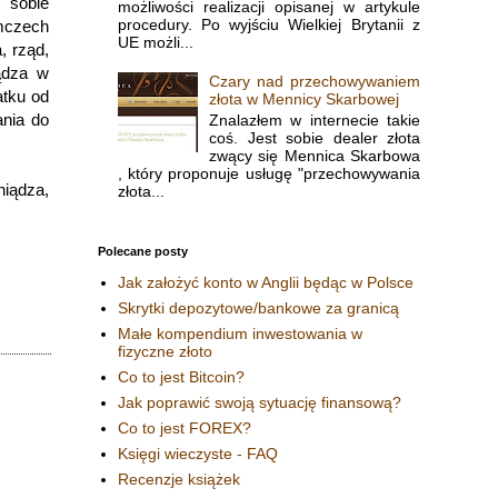
 sobie
możliwości realizacji opisanej w artykule
procedury. Po wyjściu Wielkiej Brytanii z
emczech
UE możli...
, rząd,
iądza w
Czary nad przechowywaniem
atku od
złota w Mennicy Skarbowej
ania do
Znalazłem w internecie takie
coś. Jest sobie dealer złota
zwący się Mennica Skarbowa
, który proponuje usługę "przechowywania
niądza,
złota...
Polecane posty
Jak założyć konto w Anglii będąc w Polsce
Skrytki depozytowe/bankowe za granicą
Małe kompendium inwestowania w
fizyczne złoto
Co to jest Bitcoin?
Jak poprawić swoją sytuację finansową?
Co to jest FOREX?
Księgi wieczyste - FAQ
Recenzje książek