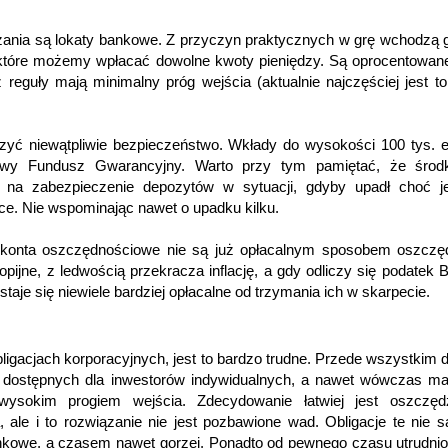
zania są lokaty bankowe. Z przyczyn praktycznych w grę wchodzą 
które możemy wpłacać dowolne kwoty pieniędzy. Są oprocentowan
z reguły mają minimalny próg wejścia (aktualnie najczęściej jest to
czyć niewątpliwie bezpieczeństwo. Wkłady do wysokości 100 tys. 
wy Fundusz Gwarancyjny. Warto przy tym pamiętać, że śro
y na zabezpieczenie depozytów w sytuacji, gdyby upadł choć j
e. Nie wspominając nawet o upadku kilku.
 i konta oszczędnościowe nie są już opłacalnym sposobem oszczę
ijne, z ledwością przekracza inflację, a gdy odliczy się podatek Be
taje się niewiele bardziej opłacalne od trzymania ich w skarpecie.
igacjach korporacyjnych, jest to bardzo trudne. Przede wszystkim d
sji dostępnych dla inwestorów indywidualnych, a nawet wówczas 
wysokim progiem wejścia. Zdecydowanie łatwiej jest oszczę
ale i to rozwiązanie nie jest pozbawione wad. Obligacje te nie są
nkowe, a czasem nawet gorzej. Ponadto od pewnego czasu utrudnio