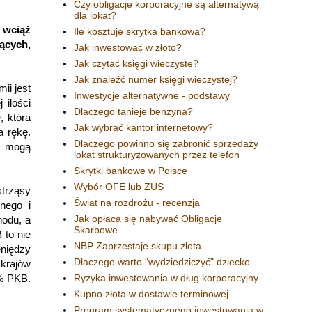
Czy obligacje korporacyjne są alternatywą
dla lokat?
 wciąż
Ile kosztuje skrytka bankowa?
jących,
Jak inwestować w złoto?
Jak czytać księgi wieczyste?
Jak znaleźć numer księgi wieczystej?
ii jest
Inwestycje alternatywne - podstawy
 ilości
Dlaczego tanieje benzyna?
, która
Jak wybrać kantor internetowy?
a rękę.
Dlaczego powinno się zabronić sprzedaży
e mogą
lokat strukturyzowanych przez telefon
Skrytki bankowe w Polsce
Wybór OFE lub ZUS
trząsy
Świat na rozdrożu - recenzja
rnego i
Jak opłaca się nabywać Obligacje
hodu, a
Skarbowe
 to nie
NBP Zaprzestaje skupu złota
eniędzy
Dlaczego warto "wydziedziczyć" dziecko
krajów
3% PKB.
Ryzyka inwestowania w dług korporacyjny
Kupno złota w dostawie terminowej
Program systematycznego inwestowania w