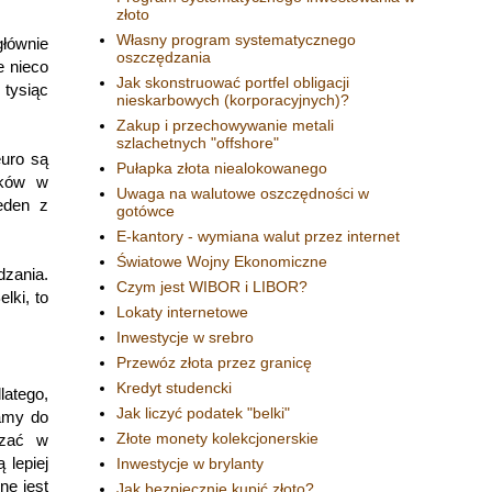
złoto
Własny program systematycznego
głównie
oszczędzania
e nieco
Jak skonstruować portfel obligacji
 tysiąc
nieskarbowych (korporacyjnych)?
Zakup i przechowywanie metali
szlachetnych "offshore"
euro są
Pułapka złota niealokowanego
dków w
Uwaga na walutowe oszczędności w
eden z
gotówce
E-kantory - wymiana walut przez internet
Światowe Wojny Ekonomiczne
dzania.
Czym jest WIBOR i LIBOR?
lki, to
Lokaty internetowe
Inwestycje w srebro
Przewóz złota przez granicę
Kredyt studencki
latego,
Jak liczyć podatek "belki"
mamy do
Złote monety kolekcjonerskie
dzać w
 lepiej
Inwestycje w brylanty
ne jest
Jak bezpiecznie kupić złoto?