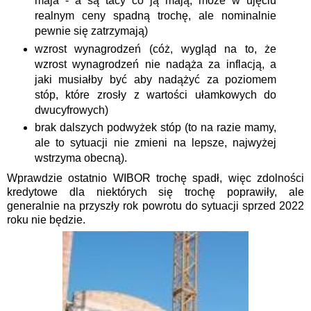
maja - a są tacy co ją mają, może w ujęciu
realnym ceny spadną trochę, ale nominalnie
pewnie się zatrzymają)
wzrost wynagrodzeń (cóż, wygląd na to, że
wzrost wynagrodzeń nie nadąża za inflacją, a
jaki musiałby być aby nadążyć za poziomem
stóp, które zrosły z wartości ułamkowych do
dwucyfrowych)
brak dalszych podwyżek stóp (to na razie mamy,
ale to sytuacji nie zmieni na lepsze, najwyżej
wstrzyma obecną).
Wprawdzie ostatnio WIBOR trochę spadł, więc zdolności
kredytowe dla niektórych się trochę poprawiły, ale
generalnie na przyszły rok powrotu do sytuacji sprzed 2022
roku nie będzie.