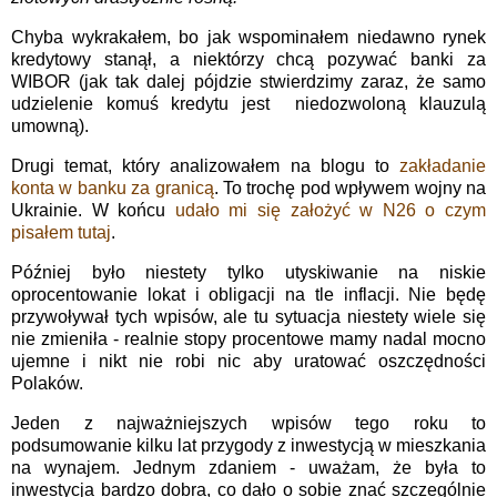
Chyba wykrakałem, bo jak wspominałem niedawno rynek
kredytowy stanął, a niektórzy chcą pozywać banki za
WIBOR (jak tak dalej pójdzie stwierdzimy zaraz, że samo
udzielenie komuś kredytu jest niedozwoloną klauzulą
umowną).
Drugi temat, który analizowałem na blogu to
zakładanie
konta w banku za granicą
. To trochę pod wpływem wojny na
Ukrainie. W końcu
udało mi się założyć w N26 o czym
pisałem tutaj
.
Później było niestety tylko utyskiwanie na niskie
oprocentowanie lokat i obligacji na tle inflacji. Nie będę
przywoływał tych wpisów, ale tu sytuacja niestety wiele się
nie zmieniła - realnie stopy procentowe mamy nadal mocno
ujemne i nikt nie robi nic aby uratować oszczędności
Polaków.
Jeden z najważniejszych wpisów tego roku to
podsumowanie kilku lat przygody z inwestycją w mieszkania
na wynajem. Jednym zdaniem - uważam, że była to
inwestycja bardzo dobra, co dało o sobie znać szczególnie