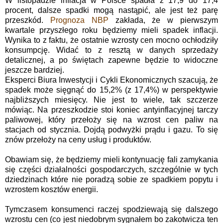
W listopadzie inflacja w Polsce spadła z 17,9 do 17,4
procent, dalsze spadki mogą nastąpić, ale jest też parę
przeszkód.
Prognoza NBP
zakłada, że w pierwszym
kwartale przyszłego roku będziemy mieli spadek inflacji.
Wynika to z faktu, że ostatnie wzrosty cen mocno ochłodziły
konsumpcję. Widać to z resztą w danych sprzedaży
detalicznej, a po świętach zapewne będzie to widoczne
jeszcze bardziej.
Eksperci Biura Inwestycji i Cykli Ekonomicznych szacują, że
spadek może sięgnąć do 15,2% (z 17,4%) w perspektywie
najbliższych miesięcy. Nie jest to wiele, tak szczerze
mówiąc. Na przeszkodzie stoi koniec antyinflacyjnej tarczy
paliwowej, który przełoży się na wzrost cen paliw na
stacjach od stycznia. Dojdą podwyżki prądu i gazu. To się
znów przełoży na ceny usług i produktów.
Obawiam się, że będziemy mieli kontynuację fali zamykania
się części działalności gospodarczych, szczególnie w tych
dziedzinach które nie poradzą sobie ze spadkiem popytu i
wzrostem kosztów energii.
Tymczasem konsumenci raczej spodziewają się dalszego
wzrostu cen (co jest niedobrym sygnałem bo zakotwicza ten