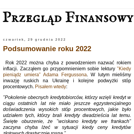
czwartek, 29 grudnia 2022
Podsumowanie roku 2022
Rok 2022 można chyba z powodzeniem nazwać rokiem
inflacji. Zacząłem go przypomnieniem sobie lektury
"Kiedy
pieniądz umiera" Adama Fergussona
. W lutym mieliśmy
inwazję ruskich na Ukrainę i kolejne podwyżki stóp
procentowych.
Pisałem wtedy
:
"Pokolenie obecnych kredytobiorców, którzy wzięli kredyt w
ciągu ostatnich lat nie miało jeszcze egzystencjalnego
doświadczenia wysokich stóp procentowych, jakie było
udziałem tych, którzy brali kredyty dwadzieścia lat temu.
Święte oburzenie, że "wciskano kredyty we frankach"
zaczyna chyba lżeć w sytuacji kiedy ceny kredytów
złotowych drastycznie rosną."