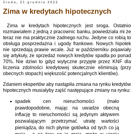
środa, 21 grudnia 2022
Zima w kredytach hipotecznych
Zima w kredytach hipotecznych jest sroga. Ostatnio
rozmawiałem z jedną z pracownic banku, powiedziała mi że
teraz nie ma praktycznie żadnego ruchu. Jedyne co robią to
obsługa posprzedażna i ugody frankowe. Nowych hipotek
nie sprzedają prawie wcale. Już w październiku pojawiały
się artykuły, że sprzedaż nowych kredytów spadła po ponad
70%. Nie dziwi to gdyż wytyczne przyjęte przez KNF dla
liczenia zdolności kredytowej skutecznie eliminują (przy
obecnych stopach) większość potencjalnych klientów).
Zdaniem ekspertów aby nastąpiła zmiana na rynku kredytów
hipotecznych musiałyby zajść następujące zmiany na rynku:
spadek cen nieruchomości (mało
prawdopodobne, mając na uwadze obecną
inflację to nieruchomości są jedynym aktywem
pozwalającym przetrzymać utratę wartości
pieniądza, do nich płynie gotówka od tych co ją