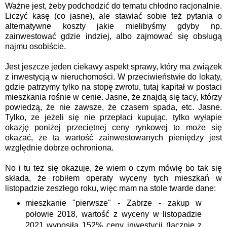
Ważne jest, żeby podchodzić do tematu chłodno racjonalnie.
Liczyć kasę (co jasne), ale stawiać sobie też pytania o
alternatywne koszty jakie mielibyśmy gdyby np.
zainwestować gdzie indziej, albo zajmować się obsługą
najmu osobiście.
Jest jeszcze jeden ciekawy aspekt sprawy, który ma związek
z inwestycją w nieruchomości. W przeciwieństwie do lokaty,
gdzie patrzymy tylko na stopę zwrotu, tutaj kapitał w postaci
mieszkania rośnie w cenie. Jasne, że znajdą się tacy, którzy
powiedzą, że nie zawsze, że czasem spada, etc. Jasne.
Tylko, ze jeżeli się nie przepłaci kupując, tylko wyłapie
okazję poniżej przeciętnej ceny rynkowej to może się
okazać, że ta wartość zainwestowanych pieniędzy jest
względnie dobrze ochroniona.
No i tu tez się okazuje, że wiem o czym mówię bo tak się
składa, że robiłem operaty wyceny tych mieszkań w
listopadzie zeszłego roku, więc mam na stole twarde dane:
mieszkanie "pierwsze" - Zabrze - zakup w
połowie 2018, wartość z wyceny w listopadzie
2021 wynosiła 152% ceny inwestycji (łącznie z