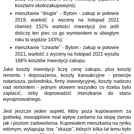
kosztami okołozakupowymi);
mieszkanie "drugie" - Bytom - zakup w połowie
2019, wartość z wyceny na listopad 2021
również 152% wartości inwestycji (no jeśli
doliczę ten piec co go wymieniłem w ubiegłym
roku to wyjdzie 143%);
mieszkanie "czwarte" - Bytom - zakup w połowie
2021, wartość z wyceny na listopad 2021 wyszła
166% kosztów inwestycji zakupu.
Jako koszty inwestycji liczę cenę zakupu, plus koszty
remontu i doposażenia, koszty transakcyjne - prowizje
notariusza, pośrednika, firmy inwestycyjnej, koszty nadzoru
nad remontem - jednym słowem wszystko co trzeba było
zapłacić, żeby doprowadzić mieszkanie do stanu
wynajmowalnego.
Jest jeszcze jeden aspekt, który poza kupowaniem za
gotówkę, niewątpliwie miał wpływ zarówno na stopę zwrotu
jak i poziom zadowolenia. Kupowałem mieszkania na rynku
wtórnym, wyłapując tzw. "okazje", których kilka lat temu było