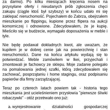
za darmo). Po kilku miesiącach kręcenia nosem na
przysyłane oferty i nieudanych prób zgłoszenia chęci
zakupu (ciągle ktoś był szybszy) w końcu udało mi się
zaklepać nieruchomość. Pojechałem do Zabrza, obejrzałem
mieszkanie po flippingu, kupione przez flipera na aukcji
komorniczej i odnowione. Zdecydowałem, że je kupię.
Mieściło się w budżecie, wymagało doposażenia w meble i
tyle.
Nie będę podawał dokładnych kwot, ale uważam, że
kupiłem je w dobrej cenie jak na powierzchnię i stan
nieruchomości. Dane na końcu artykułu wydają się to
potwierdzać. Meble zamówiłem w Ikei, przyjechali i
zmontowali je fachowcy ze sklepu. Moje zadanie polegało
na pomalowania jednej szafki, którą zdecydowałem się
zachować, posprzątaniu i home stagingu, oraz podpisaniu
papierów dla firmy zarządzającej.
Teraz po czterech latach powiem tak - historia tego
mieszkania jest ucieleśnieniem przysłowia "pierwsze śliwki
robaczywki" - otóż przetrwało ono już:
wyrejestrowanie działalności gospodarczej