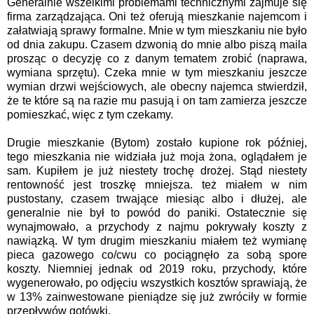
Generalnie wszelkimi problemami technicznymi zajmuje się
firma zarządzająca. Oni też oferują mieszkanie najemcom i
załatwiają sprawy formalne. Mnie w tym mieszkaniu nie było
od dnia zakupu. Czasem dzwonią do mnie albo piszą maila
prosząc o decyzję co z danym tematem zrobić (naprawa,
wymiana sprzętu). Czeka mnie w tym mieszkaniu jeszcze
wymian drzwi wejściowych, ale obecny najemca stwierdził,
że te które są na razie mu pasują i on tam zamierza jeszcze
pomieszkać, więc z tym czekamy.
Drugie mieszkanie (Bytom) zostało kupione rok później,
tego mieszkania nie widziała już moja żona, oglądałem je
sam. Kupiłem je już niestety trochę drożej. Stąd niestety
rentowność jest troszkę mniejsza. też miałem w nim
pustostany, czasem trwające miesiąc albo i dłużej, ale
generalnie nie był to powód do paniki. Ostatecznie się
wynajmowało, a przychody z najmu pokrywały koszty z
nawiązką. W tym drugim mieszkaniu miałem też wymianę
pieca gazowego co/cwu co pociągnęło za sobą spore
koszty. Niemniej jednak od 2019 roku, przychody, które
wygenerowało, po odjęciu wszystkich kosztów sprawiają, że
w 13% zainwestowane pieniądze się już zwróciły w formie
przepływów gotówki.