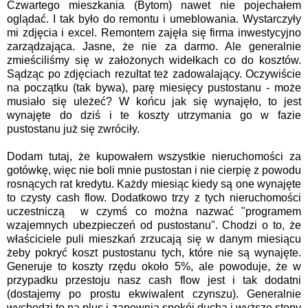
Czwartego mieszkania (Bytom) nawet nie pojechałem
oglądać. I tak było do remontu i umeblowania. Wystarczyły
mi zdjęcia i excel. Remontem zajęła się firma inwestycyjno
zarządzająca. Jasne, że nie za darmo. Ale generalnie
zmieściliśmy się w założonych widełkach co do kosztów.
Sądząc po zdjęciach rezultat też zadowalający. Oczywiście
na początku (tak bywa), parę miesięcy pustostanu - może
musiało się uleżeć? W końcu jak się wynajęło, to jest
wynajęte do dziś i te koszty utrzymania go w fazie
pustostanu już się zwróciły.
Dodam tutaj, że kupowałem wszystkie nieruchomości za
gotówkę, więc nie boli mnie pustostan i nie cierpię z powodu
rosnących rat kredytu. Każdy miesiąc kiedy są one wynajęte
to czysty cash flow. Dodatkowo trzy z tych nieruchomości
uczestniczą w czymś co można nazwać "programem
wzajemnych ubezpieczeń od pustostanu". Chodzi o to, że
właściciele puli mieszkań zrzucają się w danym miesiącu
żeby pokryć koszt pustostanu tych, które nie są wynajęte.
Generuje to koszty rzędu około 5%, ale powoduje, że w
przypadku przestoju nasz cash flow jest i tak dodatni
(dostajemy po prostu ekwiwalent czynszu). Generalnie
wychodzi to na plus i zapewnia spokój ducha i wyższe stopy