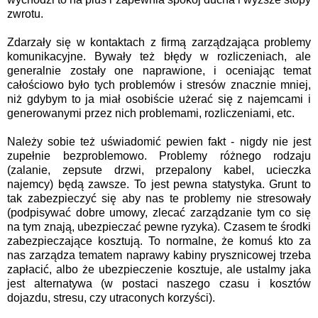
zwrotu.
Zdarzały się w kontaktach z firmą zarządzająca problemy
komunikacyjne. Bywały też błędy w rozliczeniach, ale
generalnie zostały one naprawione, i oceniając temat
całościowo było tych problemów i stresów znacznie mniej,
niż gdybym to ja miał osobiście użerać się z najemcami i
generowanymi przez nich problemami, rozliczeniami, etc.
Należy sobie też uświadomić pewien fakt - nigdy nie jest
zupełnie bezproblemowo. Problemy różnego rodzaju
(zalanie, zepsute drzwi, przepalony kabel, ucieczka
najemcy) będą zawsze. To jest pewna statystyka. Grunt to
tak zabezpieczyć się aby nas te problemy nie stresowały
(podpisywać dobre umowy, zlecać zarządzanie tym co się
na tym znają, ubezpieczać pewne ryzyka). Czasem te środki
zabezpieczające kosztują. To normalne, że komuś kto za
nas zarządza tematem naprawy kabiny prysznicowej trzeba
zapłacić, albo że ubezpieczenie kosztuje, ale ustalmy jaka
jest alternatywa (w postaci naszego czasu i kosztów
dojazdu, stresu, czy utraconych korzyści).