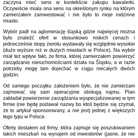
zaczyna mieć sens w kontekście zakupu kawalerki.
Oczywiście miała ona sens na określonym rynku na którym
zamierzałem zainwestować i nie było to moje rodzinne
miasto.
Wybór padł na aglomerację śląską gdzie najwięcej można
było znaleźć ofert w stosunkowo niskich cenach i
jednocześnie stopy zwrotu wydawały się względnie wysokie
(dużo wyższe niż w dużych miastach w Polsce). Na wybór
miał też wpływ fakt, że firma, której zamierzałem powierzyć
zarządzanie nieruchomościami działa na Śląsku, a w razie
potrzeby mogę tam dojechać w ciągu niecałych dwóch
godzin.
Od samego początku założeniem było, że nie zamierzam
zajmować się sam operacyjnie obsługą najmu. Plan
zakładał powierzenie zarządzania wyspecjalizowanej w tym
firmie (nie będę podawał nazwy bo ktoś będzie się zżymał,
że to artykuł sponsorowany, a nie jest) jednej z większych
tego typu w Polsce.
Oferty dostałem od firmy, która zajmuje się poszukiwaniem
takich mieszkań na wynajem od inwestorów (jasne, że nie