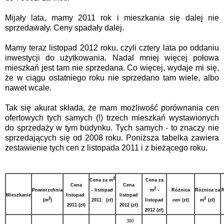
Mijały lata, mamy 2011 rok i mieszkania się dalej nie
sprzedawały. Ceny spadały dalej.
Mamy teraz listopad 2012 roku, czyli cztery lata po oddaniu
inwestycji do użytkowania. Nadal mniej więcej połowa
mieszkań jest tam nie sprzedana. Co więcej, wydaje mi się,
że w ciągu ostatniego roku nie sprzedano tam wiele, albo
nawet wcale.
Tak się akurat składa, że mam możliwość porównania cen
ofertowych tych samych (!) trzech mieszkań wystawionych
do sprzedaży w tym budynku. Tych samych - to znaczy nie
sprzedających się od 2008 roku. Poniższa tabelka zawiera
zestawienie tych cen z listopada 2011 i z bieżącego roku.
2
Cena za m
Cena za
Cena
Cena
2
Powierzchnia
- listopad
m
-
Różnica
Różnica za
R
Mieszkanie
listopad
listopad
2
2
(m
)
2011 (zł)
listopad
cen
(zł)
m
(
zł)
2011 (zł)
2012 (zł)
2012 (zł)
380