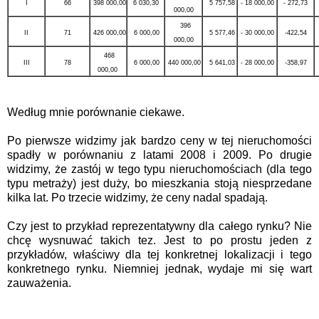
I
66
398 000,00
6 030,3
0
5 757,58
- 18 000,00
- 272,73
000,00
396
II
71
426 000,00
6 000,00
5 577,46
- 30 000,00
-422,54
000,00
468
III
78
6 000,00
440 000,00
5 641,03
- 28 000,00
-358,97
000,00
Według mnie porównanie ciekawe.
Po pierwsze widzimy jak bardzo ceny w tej nieruchomości
spadły w porównaniu z latami 2008 i 2009. Po drugie
widzimy, że zastój w tego typu nieruchomościach (dla tego
typu metraży) jest duży, bo mieszkania stoją niesprzedane
kilka lat. Po trzecie widzimy, że ceny nadal spadają.
Czy jest to przykład reprezentatywny dla całego rynku? Nie
chcę wysnuwać takich tez. Jest to po prostu jeden z
przykładów, właściwy dla tej konkretnej lokalizacji i tego
konkretnego rynku. Niemniej jednak, wydaje mi się wart
zauważenia.