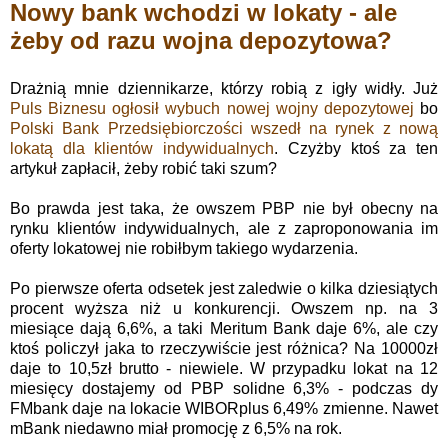
Nowy bank wchodzi w lokaty - ale
żeby od razu wojna depozytowa?
Drażnią mnie dziennikarze, którzy robią z igły widły. Już
Puls Biznesu ogłosił wybuch nowej wojny depozytowej
bo
Polski Bank Przedsiębiorczości wszedł na rynek z nową
lokatą dla klientów indywidualnych
. Czyżby ktoś za ten
artykuł zapłacił, żeby robić taki szum?
Bo prawda jest taka, że owszem PBP nie był obecny na
rynku klientów indywidualnych, ale z zaproponowania im
oferty lokatowej nie robiłbym takiego wydarzenia.
Po pierwsze oferta odsetek jest zaledwie o kilka dziesiątych
procent wyższa niż u konkurencji. Owszem np. na 3
miesiące dają 6,6%, a taki Meritum Bank daje 6%, ale czy
ktoś policzył jaka to rzeczywiście jest różnica? Na 10000zł
daje to 10,5zł brutto - niewiele. W przypadku lokat na 12
miesięcy dostajemy od PBP solidne 6,3% - podczas dy
FMbank daje na lokacie WIBORplus 6,49% zmienne. Nawet
mBank niedawno miał promocję z 6,5% na rok.