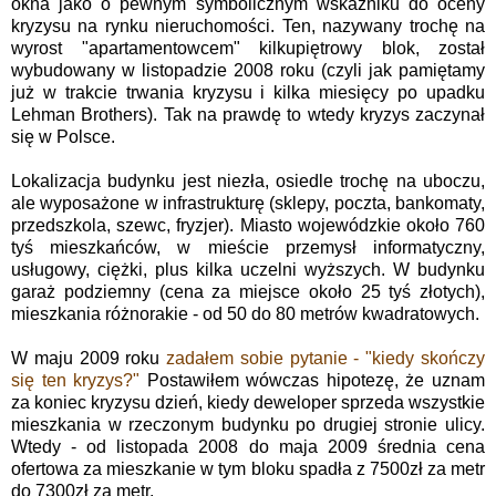
okna jako o pewnym symbolicznym wskaźniku do oceny
kryzysu na rynku nieruchomości. Ten, nazywany trochę na
wyrost "apartamentowcem" kilkupiętrowy blok, został
wybudowany w listopadzie 2008 roku (czyli jak pamiętamy
już w trakcie trwania kryzysu i kilka miesięcy po upadku
Lehman Brothers). Tak na prawdę to wtedy kryzys zaczynał
się w Polsce.
Lokalizacja budynku jest niezła, osiedle trochę na uboczu,
ale wyposażone w infrastrukturę (sklepy, poczta, bankomaty,
przedszkola, szewc, fryzjer). Miasto wojewódzkie około 760
tyś mieszkańców, w mieście przemysł informatyczny,
usługowy, ciężki, plus kilka uczelni wyższych. W budynku
garaż podziemny (cena za miejsce około 25 tyś złotych),
mieszkania różnorakie - od 50 do 80 metrów kwadratowych.
W maju 2009 roku
zadałem sobie pytanie - "kiedy skończy
się ten kryzys?"
Postawiłem wówczas hipotezę, że uznam
za koniec kryzysu dzień, kiedy deweloper sprzeda wszystkie
mieszkania w rzeczonym budynku po drugiej stronie ulicy.
Wtedy - od listopada 2008 do maja 2009 średnia cena
ofertowa za mieszkanie w tym bloku spadła z 7500zł za metr
do 7300zł za metr.