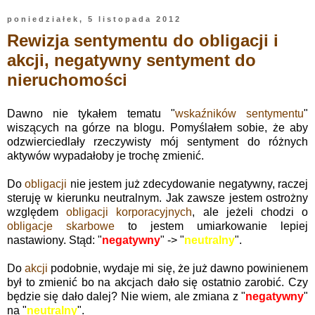
poniedziałek, 5 listopada 2012
Rewizja sentymentu do obligacji i
akcji, negatywny sentyment do
nieruchomości
Dawno nie tykałem tematu "
wskaźników sentymentu
"
wiszących na górze na blogu. Pomyślałem sobie, że aby
odzwierciedlały rzeczywisty mój sentyment do różnych
aktywów wypadałoby je trochę zmienić.
Do
obligacji
nie jestem już zdecydowanie negatywny, raczej
steruję w kierunku neutralnym. Jak zawsze jestem ostrożny
względem
obligacji korporacyjnych
, ale jeżeli chodzi o
obligacje skarbowe
to jestem umiarkowanie lepiej
nastawiony. Stąd: "
negatywny
" -> "
neutralny
".
Do
akcji
podobnie, wydaje mi się, że już dawno powinienem
był to zmienić bo na akcjach dało się ostatnio zarobić. Czy
będzie się dało dalej? Nie wiem, ale zmiana z "
negatywny
"
na "
neutralny
".