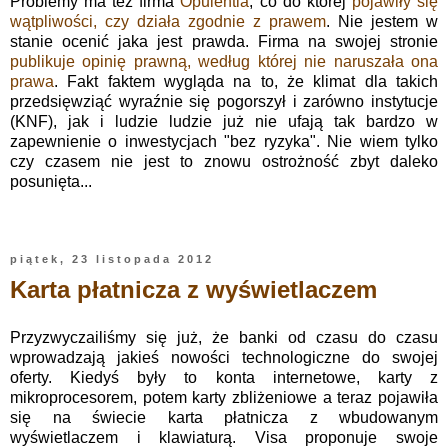
Problemy ma też firma
Opulentia
, co do której
pojawiły się
wątpliwości, czy działa zgodnie z prawem
. Nie jestem w
stanie ocenić jaka jest prawda. Firma na swojej stronie
publikuje opinię prawną, według której nie naruszała ona
prawa
. Fakt faktem wygląda na to, że klimat dla takich
przedsięwziąć wyraźnie się pogorszył i zarówno instytucje
(KNF), jak i ludzie ludzie już nie ufają tak bardzo w
zapewnienie o inwestycjach "bez ryzyka". Nie wiem tylko
czy czasem nie jest to znowu ostrożność zbyt daleko
posunięta...
piątek, 23 listopada 2012
Karta płatnicza z wyświetlaczem
Przyzwyczailiśmy się już, że banki od czasu do czasu
wprowadzają jakieś nowości technologiczne do swojej
oferty. Kiedyś były to konta internetowe, karty z
mikroprocesorem, potem karty zbliżeniowe a teraz pojawiła
się na świecie karta płatnicza z wbudowanym
wyświetlaczem i klawiaturą. Visa proponuje swoje