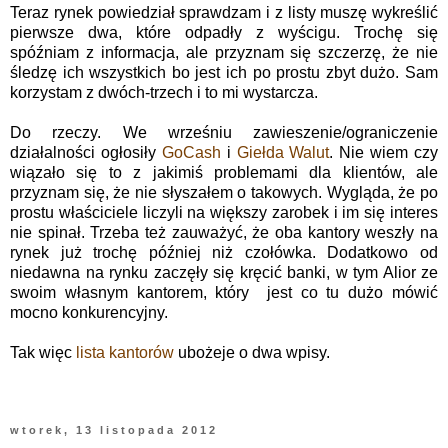
Teraz rynek powiedział sprawdzam i z listy muszę wykreślić
pierwsze dwa, które odpadły z wyścigu. Trochę się
spóźniam z informacja, ale przyznam się szczerzę, że nie
śledzę ich wszystkich bo jest ich po prostu zbyt dużo. Sam
korzystam z dwóch-trzech i to mi wystarcza.
Do rzeczy. We wrześniu zawieszenie/ograniczenie
działalności ogłosiły
GoCash
i
Giełda Walut
. Nie wiem czy
wiązało się to z jakimiś problemami dla klientów, ale
przyznam się, że nie słyszałem o takowych. Wygląda, że po
prostu właściciele liczyli na większy zarobek i im się interes
nie spinał. Trzeba też zauważyć, że oba kantory weszły na
rynek już trochę później niż czołówka. Dodatkowo od
niedawna na rynku zaczęły się kręcić banki, w tym Alior ze
swoim własnym kantorem, który jest co tu dużo mówić
mocno konkurencyjny.
Tak więc
lista kantorów
ubożeje o dwa wpisy.
wtorek, 13 listopada 2012