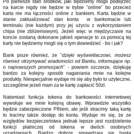
Po pierwsze stan środków, jaki będziemy mogli podejrzeć
na karcie nigdy nie będzie w trybie "online" bo przecież
karta nie ma łączności online z bankiem. Karta będzie w
stanie zaktualizować stan konta w bankomacie lub
terminalu (nie każdym) przy jej użyciu z wykorzystaniem
chipa (nie zbliżeniowym). Jeżeli więc w międzyczasie na
koncie zostaną dokonane jakieś operacje to za pomocą tej
karty nie będziemy mogli się o tym dowiedzieć - bo i jak?
Bank pisze również, że "
dzięki wyświetlaczowi, możesz
również otrzymywać wiadomości od Banku, informujące np.
o najnowszych promocjach
" - powiem szczerze, dziękuję
bardzo za kolejny sposób naganiania mnie na kolejne
produkty. Niespecjalnie wydaje mi się aby było to użyteczne,
szczególnie jeżeli mam za te kartę zapłacić 50zł.
Natomiast funkcja tokena do bankowości internetowej
wywołuje we mnie kolejną obawę. Wprawdzie wszystko
będzie zabezpieczone PINem, ale jeśli stracimy taką kartę
to tracimy także dostęp do konta. Wydaje mi się, że ze
względów bezpieczeństwa jednak lepsze jest rozdzielenie
funkcji płatniczej od tokena w dwóch osobnych
urządzeniach. Bardzo dobrze sprawdzają się hasła