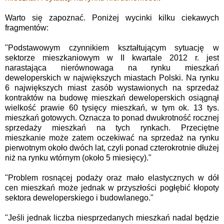
Warto się zapoznać. Poniżej wycinki kilku ciekawych
fragmentów:
"Podstawowym czynnikiem kształtującym sytuację w
sektorze mieszkaniowym w II kwartale 2012 r. jest
narastająca nierównowaga na rynku mieszkań
deweloperskich w największych miastach Polski. Na rynku
6 największych miast zasób wystawionych na sprzedaż
kontraktów na budowę mieszkań deweloperskich osiągnął
wielkość prawie 60 tysięcy mieszkań, w tym ok. 13 tys.
mieszkań gotowych. Oznacza to ponad dwukrotność rocznej
sprzedaży mieszkań na tych rynkach. Przeciętne
mieszkanie może zatem oczekiwać na sprzedaż na rynku
pierwotnym około dwóch lat, czyli ponad czterokrotnie dłużej
niż na rynku wtórnym (około 5 miesięcy)."
"Problem rosnącej podaży oraz mało elastycznych w dół
cen mieszkań może jednak w przyszłości pogłębić kłopoty
sektora deweloperskiego i budowlanego."
"Jeśli jednak liczba niesprzedanych mieszkań nadal będzie