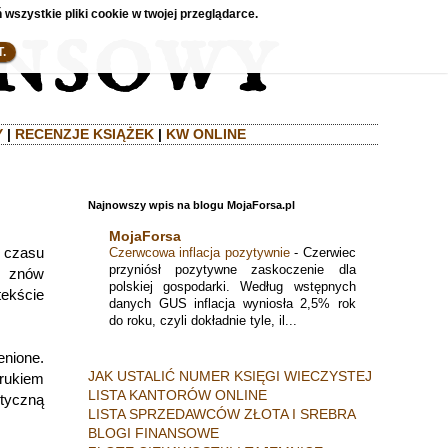
 wszystkie pliki cookie w twojej przeglądarce.
.
Y
|
RECENZJE KSIĄŻEK
|
KW ONLINE
Najnowszy wpis na blogu MojaForsa.pl
MojaForsa
ś czasu
Czerwcowa inflacja pozytywnie
-
Czerwiec
przyniósł pozytywne zaskoczenie dla
e znów
polskiej gospodarki. Według wstępnych
tekście
danych GUS inflacja wyniosła 2,5% rok
do roku, czyli dokładnie tyle, il...
enione.
JAK USTALIĆ NUMER KSIĘGI WIECZYSTEJ
rukiem
LISTA KANTORÓW ONLINE
ityczną
LISTA SPRZEDAWCÓW ZŁOTA I SREBRA
BLOGI FINANSOWE