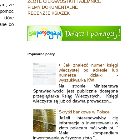
ZŁOTE CIEKAWOSTKI I TAJEMNICE
tym, że
FILMY DOKUMENTALNE
a pomoc
RECENZJE KSIĄŻEK
 które
wane co
Popularne posty
• Jak znaleźć numer księgi
wieczystej po adresie lub
numerze działki -
wyszukiwarka KW
Na stronie Ministerstwa
Sprawiedliwości jest publicznie dostępna
przeglądarka Ksiąg Wieczystych. Księgi
wieczyste są już od dawna prowadzon...
Skrytki bankowe w Polsce
Jeżeli interesowałyby cię
informacje o inwestowaniu w
złoto polecam mój wpis pt. "
Małe kompendium
inwestowania w fizyczne złoto "...