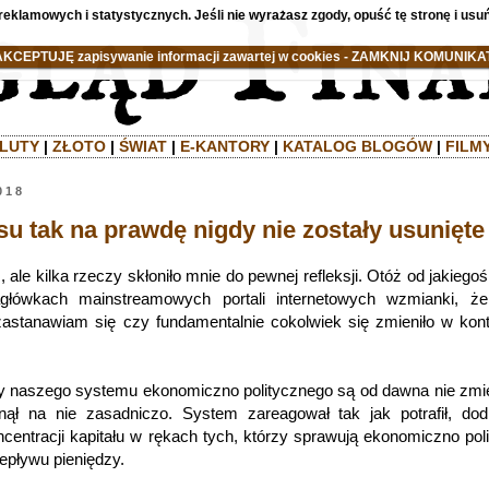
reklamowych i statystycznych. Jeśli nie wyrażasz zgody, opuść tę stronę i usuń
AKCEPTUJĘ zapisywanie informacji zawartej w cookies - ZAMKNIJ KOMUNIKAT
LUTY
|
ZŁOTO
|
ŚWIAT
|
E-KANTORY
|
KATALOG BLOGÓW
|
FILM
018
u tak na prawdę nigdy nie zostały usunięte
ale kilka rzeczy skłoniło mnie do pewnej refleksji. Otóż od jakiego
ówkach mainstreamowych portali internetowych wzmianki, ż
zastanawiam się czy fundamentalnie cokolwiek się zmieniło w kon
y naszego systemu ekonomiczno politycznego są od dawna nie zmi
ął na nie zasadniczo. System zareagował tak jak potrafił, dod
centracji kapitału w rękach tych, którzy sprawują ekonomiczno pol
zepływu pieniędzy.