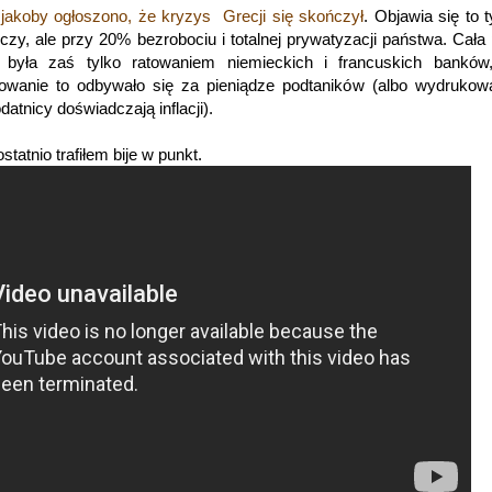
 jakoby ogłoszono, że kryzys Grecji się skończył
. Objawia się to 
zy, ale przy 20% bezrobociu i totalnej prywatyzacji państwa. Cał
 była zaś tylko ratowaniem niemieckich i francuskich banków,
atowanie to odbywało się za pieniądze podtaników (albo wydruko
atnicy doświadczają inflacji).
statnio trafiłem bije w punkt.