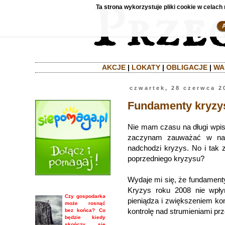
Ta strona wykorzystuje pliki cookie w celach 
AKCJE
|
LOKATY
|
OBLIGACJE
|
WA
czwartek, 28 czerwca 2
Fundamenty kryzys
Nie mam czasu na długi wpis, 
zaczynam zauważać w nagł
nadchodzi kryzys. No i tak 
poprzedniego kryzysu?
Wydaje mi się, że fundament
Kryzys roku 2008 nie wpłyn
Czy gospodarka
pieniądza i zwiększeniem kon
może rosnąć
kontrolę nad strumieniami pr
bez końca? Co
będzie kiedy
skończy się