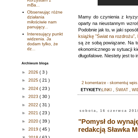
mBa...
Obserwując różne
Mamy do czynienia z kryzy
działania
miłościwie nam
oparty na nieustannym wzrośc
panujący...
Podobnie jak to, w jaki spos
Interesujący punkt
książkę "Świat na rozdrożu",
widzenia. Ja
są ze sobą powiązane. Na to
dodam tylko, że
dz...
ekonomicznego w sytuacji ki
długofalowe. Niestety jest to
Archiwum bloga
►
2026
( 3 )
►
2025
( 21 )
2 komentarze - skomentuj wpis
►
2024
( 23 )
ETYKIETY:
LINKI
,
ŚWIAT
,
WI
►
2023
( 30 )
►
2022
( 31 )
sobota, 16 czerwca 201
►
2021
( 23 )
"Pomysł do wynaję
►
2020
( 39 )
redakcją Sławka Mu
►
2019
( 45 )
▼
2018
( 63 )