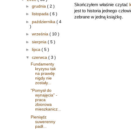
Skończyłem właśnie czytać
►
grudnia
( 2 )
jest to historia jednego człow
►
listopada
( 6 )
zebrane w jedną książkę.
►
października
( 4
)
►
września
( 10 )
►
sierpnia
( 5 )
►
lipca
( 5 )
▼
czerwca
( 3 )
Fundamenty
kryzysu tak
na prawdę
nigdy nie
zostały...
"Pomysł do
wynajęcia" -
praca
zbiorowa
mieszkanicz...
Pieniądz
suwerenny
padł...