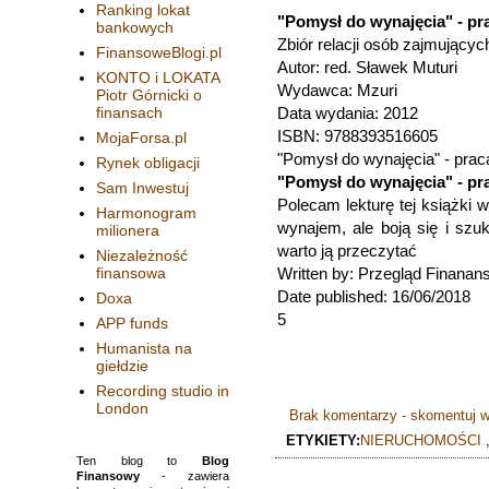
Ranking lokat
"Pomysł do wynajęcia" - pr
bankowych
Zbiór relacji osób zajmując
FinansoweBlogi.pl
Autor:
red. Sławek Muturi
KONTO i LOKATA
Wydawca:
Mzuri
Piotr Górnicki o
finansach
Data wydania: 2012
ISBN:
9788393516605
MojaForsa.pl
"Pomysł do wynajęcia" - pra
Rynek obligacji
"Pomysł do wynajęcia" - pr
Sam Inwestuj
Polecam lekturę tej książki
Harmonogram
wynajem, ale boją się i szuka
milionera
warto ją przeczytać
Niezależność
finansowa
Written by:
Przegląd Finanan
Date published: 16/06/2018
Doxa
5
APP funds
Humanista na
giełdzie
Recording studio in
London
Brak komentarzy - skomentuj w
ETYKIETY:
NIERUCHOMOŚCI
Ten blog to
Blog
Finansowy
- zawiera