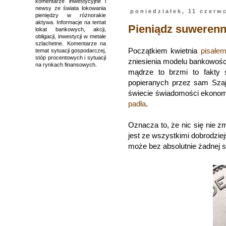
komentarze inwestycyjne i
newsy ze świata lokowania
poniedziałek, 11 czerw
pieniędzy w różnorakie
aktywa. Informacje na temat
Pieniądz suwerenny
lokat bankowych, akcji,
obligacji, inwestycji w metale
szlachetne. Komentarze na
Początkiem kwietnia
pisałem
temat sytuacji gospodarczej,
stóp procentowych i sytuacji
zniesienia modelu bankowośc
na rynkach finansowych.
mądrze to brzmi to fakty 
popieranych przez sam Szaj
świecie świadomości ekonomi
padła
.
Oznacza to, że nic się nie z
jest ze wszystkimi dobrodzie
może bez absolutnie żadnej s