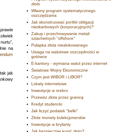
złoto
Własny program systematycznego
oszczędzania
Jak skonstruować portfel obligacji
nieskarbowych (korporacyjnych)?
prawie
Zakup i przechowywanie metali
kolwiek
szlachetnych "offshore"
urtu",
Pułapka złota niealokowanego
nie na
Uwaga na walutowe oszczędności w
erendum
gotówce
E-kantory - wymiana walut przez internet
Światowe Wojny Ekonomiczne
tak jak
Czym jest WIBOR i LIBOR?
bankowy
Lokaty internetowe
Inwestycje w srebro
Przewóz złota przez granicę
Kredyt studencki
Jak liczyć podatek "belki"
Złote monety kolekcjonerskie
Inwestycje w brylanty
Jak bezpiecznie kupić złoto?