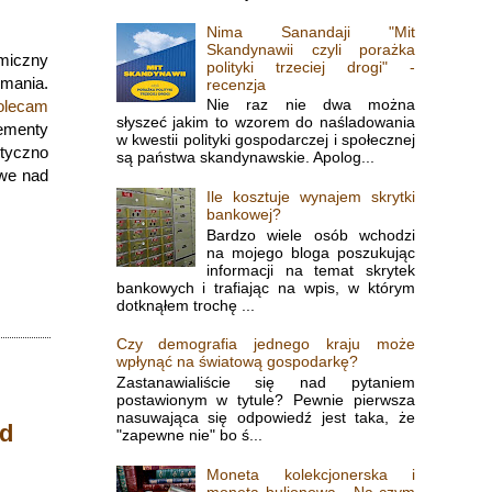
Nima Sanandaji "Mit
Skandynawii czyli porażka
miczny
polityki trzeciej drogi" -
ymania.
recenzja
Nie raz nie dwa można
olecam
słyszeć jakim to wzorem do naśladowania
lementy
w kwestii polityki gospodarczej i społecznej
ityczno
są państwa skandynawskie. Apolog...
owe nad
Ile kosztuje wynajem skrytki
bankowej?
Bardzo wiele osób wchodzi
na mojego bloga poszukując
informacji na temat skrytek
bankowych i trafiając na wpis, w którym
dotknąłem trochę ...
Czy demografia jednego kraju może
wpłynąć na światową gospodarkę?
Zastanawialiście się nad pytaniem
postawionym w tytule? Pewnie pierwsza
nasuwająca się odpowiedź jest taka, że
od
"zapewne nie" bo ś...
Moneta kolekcjonerska i
moneta bulionowa - Na czym