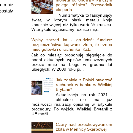
zem nie
polega różnica? Przewodnik
eksperta
 zostały
Numizmatyka to fascynujący
świat, w którym blask metalu kryje
znacznie więcej niż tylko wartość kruszcu.
W artykule wyjaśniamy różnice mię...
Wpisy sprzed lat - grudzień: fundusz
bezpieczeństwa, kupwanie złota, ile trzeba
mieć gotówki i o rachunku IKZE
Jak co miesiąc proponuję sięgnięcie do
nadal aktualnych wpisów umieszczonych
przeze mnie na blogu w grudniu lat
ubiegłych: W 2009 roku pi...
Jak zdalnie z Polski otworzyć
rachunek w banku w Wielkiej
Brytanii?
Aktualizacja na rok 2021 -
aktualnie nie ma już
możliwości realizacji opisanej w artykule
procedury. Po wyjściu Wielkiej Brytanii z
UE możli...
Czary nad przechowywaniem
złota w Mennicy Skarbowej