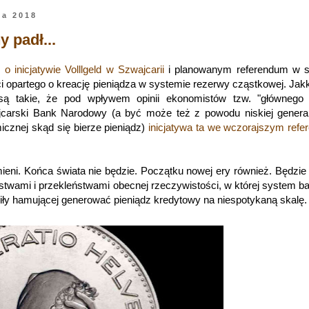
ca 2018
 padł...
 o inicjatywie Volllgeld w Szwajcarii
i planowanym referendum w s
i opartego o kreację pieniądza w systemie rezerwy cząstkowej. Jak
są takie, że pod wpływem opinii ekonomistów tzw. "głównego n
carski Bank Narodowy (a być może też z powodu niskiej general
cznej skąd się bierze pieniądz)
inicjatywa ta we wczorajszym ref
mieni. Końca świata nie będzie. Początku nowej ery również. Będzie 
jstwami i przekleństwami obecnej rzeczywistości, w której system 
iły hamującej generować pieniądz kredytowy na niespotykaną skalę.