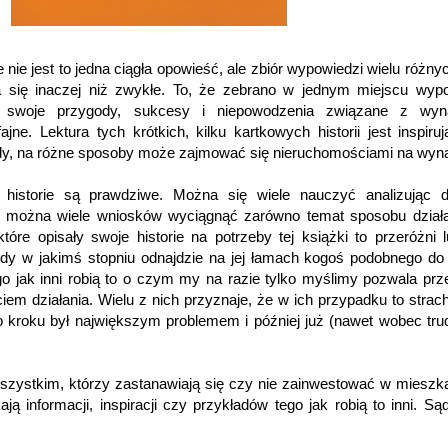
nie jest to jedna ciągła opowieść, ale zbiór wypowiedzi wielu różnyc
a się inaczej niż zwykłe. To, że zebrano w jednym miejscu wyp
ch swoje przygody, sukcesy i niepowodzenia związane z wy
ajne. Lektura tych krótkich, kilku kartkowych historii jest inspiru
dy, na różne sposoby może zajmować się nieruchomościami na wyn
 historie są prawdziwe. Można się wiele nauczyć analizując d
 można wiele wniosków wyciągnąć zarówno temat sposobu działa
óre opisały swoje historie na potrzeby tej książki to przeróżni l
dy w jakimś stopniu odnajdzie na jej łamach kogoś podobnego do 
go jak inni robią to o czym my na razie tylko myślimy pozwala pr
ciem działania. Wielu z nich przyznaje, że w ich przypadku to strac
kroku był największym problemem i później już (nawet wobec tru
 wszystkim, którzy zastanawiają się czy nie zainwestować w mieszk
ją informacji, inspiracji czy przykładów tego jak robią to inni. Są