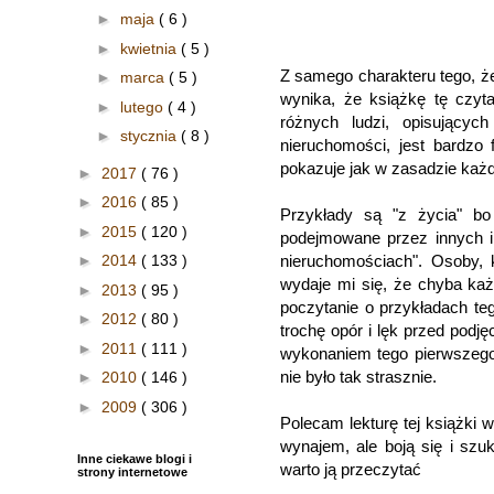
►
maja
( 6 )
►
kwietnia
( 5 )
Z samego charakteru tego, że 
►
marca
( 5 )
wynika, że książkę tę czyt
►
lutego
( 4 )
różnych ludzi, opisujący
►
stycznia
( 8 )
nieruchomości, jest bardzo f
pokazuje jak w zasadzie każ
►
2017
( 76 )
►
2016
( 85 )
Przykłady są "z życia" bo
►
2015
( 120 )
podejmowane przez innych i
nieruchomościach". Osoby, kt
►
2014
( 133 )
wydaje mi się, że chyba każ
►
2013
( 95 )
poczytanie o przykładach te
►
2012
( 80 )
trochę opór i lęk przed podję
►
2011
( 111 )
wykonaniem tego pierwszego 
nie było tak strasznie.
►
2010
( 146 )
►
2009
( 306 )
Polecam lekturę tej książki
wynajem, ale boją się i szuka
Inne ciekawe blogi i
warto ją przeczytać
strony internetowe