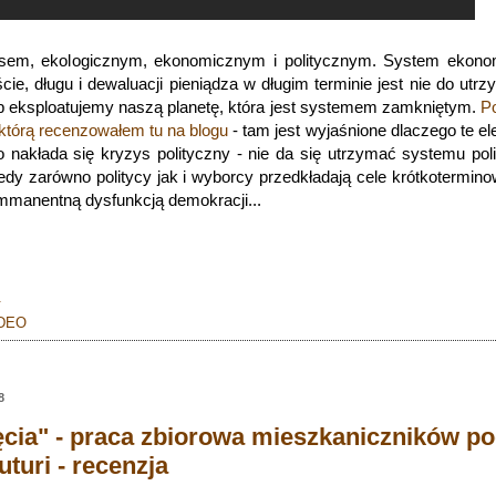
sem, ekologicznym, ekonomicznym i politycznym. System ekono
ie, długu i dewaluacji pieniądza w długim terminie jest nie do utrz
ób eksploatujemy naszą planetę, która jest systemem zamkniętym.
P
 którą recenzowałem tu na blogu
- tam jest wyjaśnione dlaczego te e
 nakłada się kryzys polityczny - nie da się utrzymać systemu pol
edy zarówno politycy jak i wyborcy przedkładają cele krótkotermin
 immanentną dysfunkcją demokracji...
.
DEO
8
cia" - praca zbiorowa mieszkaniczników p
turi - recenzja