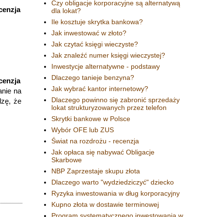
Czy obligacje korporacyjne są alternatywą
cenzja
dla lokat?
Ile kosztuje skrytka bankowa?
Jak inwestować w złoto?
Jak czytać księgi wieczyste?
Jak znaleźć numer księgi wieczystej?
Inwestycje alternatywne - podstawy
Dlaczego tanieje benzyna?
cenzja
Jak wybrać kantor internetowy?
anie na
Dlaczego powinno się zabronić sprzedaży
dzę, że
lokat strukturyzowanych przez telefon
Skrytki bankowe w Polsce
Wybór OFE lub ZUS
Świat na rozdrożu - recenzja
Jak opłaca się nabywać Obligacje
Skarbowe
NBP Zaprzestaje skupu złota
Dlaczego warto "wydziedziczyć" dziecko
Ryzyka inwestowania w dług korporacyjny
Kupno złota w dostawie terminowej
Program systematycznego inwestowania w