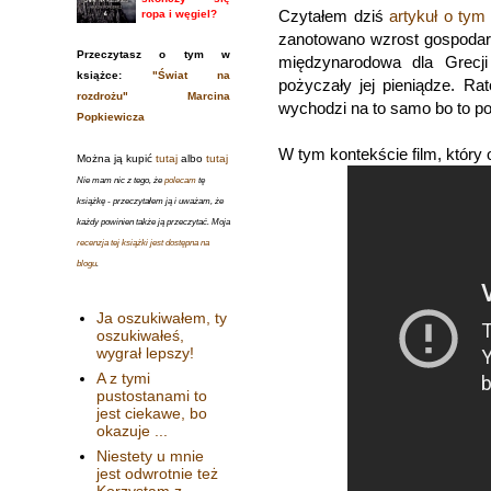
Czytałem dziś
artykuł o tym
ropa i węgiel?
zanotowano wzrost gospodarc
Przeczytasz o tym w
międzynarodowa dla Grecji
książce:
"Świat na
pożyczały jej pieniądze. R
rozdrożu" Marcina
wychodzi na to samo bo to pod
Popkiewicza
W tym kontekście film, który o
Można ją kupić
tutaj
albo
tutaj
Nie mam nic z tego, że
polecam
tę
książkę - przeczytałem ją i uważam, że
każdy powinien także ją przeczytać. Moja
recenzja tej książki jest dostępna na
blogu
.
Ja oszukiwałem, ty
oszukiwałeś,
wygrał lepszy!
A z tymi
pustostanami to
jest ciekawe, bo
okazuje ...
Niestety u mnie
jest odwrotnie też
Korzystam z