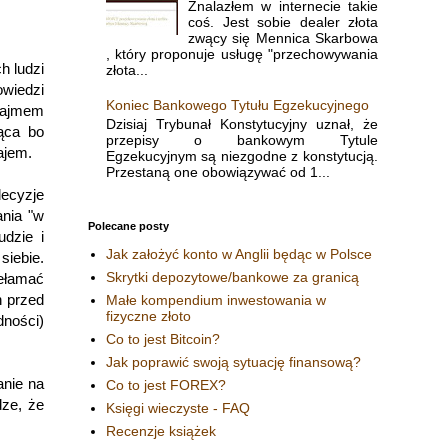
Znalazłem w internecie takie
coś. Jest sobie dealer złota
zwący się Mennica Skarbowa
, który proponuje usługę "przechowywania
h ludzi
złota...
owiedzi
Koniec Bankowego Tytułu Egzekucyjnego
najmem
Dzisiaj Trybunał Konstytucyjny uznał, że
jąca bo
przepisy o bankowym Tytule
ajem.
Egzekucyjnym są niezgodne z konstytucją.
Przestaną one obowiązywać od 1...
ecyzje
nia "w
Polecane posty
udzie i
Jak założyć konto w Anglii będąc w Polsce
siebie.
Skrytki depozytowe/bankowe za granicą
zełamać
h przed
Małe kompendium inwestowania w
fizyczne złoto
dności)
Co to jest Bitcoin?
Jak poprawić swoją sytuację finansową?
anie na
Co to jest FOREX?
dze, że
Księgi wieczyste - FAQ
Recenzje książek