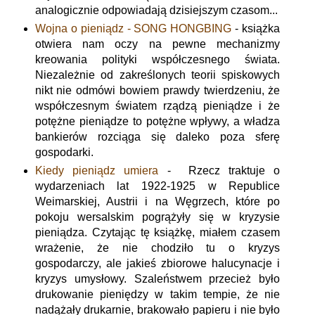
analogicznie odpowiadają dzisiejszym czasom...
Wojna o pieniądz - SONG HONGBING
- książka
otwiera nam oczy na pewne mechanizmy
kreowania polityki współczesnego świata.
Niezależnie od zakreślonych teorii spiskowych
nikt nie odmówi bowiem prawdy twierdzeniu, że
współczesnym światem rządzą pieniądze i że
potężne pieniądze to potężne wpływy, a władza
bankierów rozciąga się daleko poza sferę
gospodarki.
Kiedy pieniądz umiera
- Rzecz traktuje o
wydarzeniach lat 1922-1925 w Republice
Weimarskiej, Austrii i na Węgrzech, które po
pokoju wersalskim pogrążyły się w kryzysie
pieniądza. Czytając tę książkę, miałem czasem
wrażenie, że nie chodziło tu o kryzys
gospodarczy, ale jakieś zbiorowe halucynacje i
kryzys umysłowy. Szaleństwem przecież było
drukowanie pieniędzy w takim tempie, że nie
nadążały drukarnie, brakowało papieru i nie było