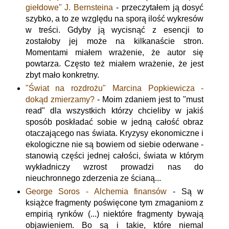
giełdowe" J. Bernsteina
- przeczytałem ją dosyć
szybko, a to ze względu na sporą ilość wykresów
w treści. Gdyby ją wycisnąć z esencji to
zostałoby jej może na kilkanaście stron.
Momentami miałem wrażenie, że autor się
powtarza. Często też miałem wrażenie, że jest
zbyt mało konkretny.
"Świat na rozdrożu" Marcina Popkiewicza -
dokąd zmierzamy?
- Moim zdaniem jest to "must
read" dla wszystkich którzy chcieliby w jakiś
sposób poskładać sobie w jedną całość obraz
otaczającego nas świata. Kryzysy ekonomiczne i
ekologiczne nie są bowiem od siebie oderwane -
stanowią części jednej całości, świata w którym
wykładniczy wzrost prowadzi nas do
nieuchronnego zderzenia ze ścianą...
George Soros - Alchemia finansów
- Są w
książce fragmenty poświęcone tym zmaganiom z
empirią rynków (...) niektóre fragmenty bywają
objawieniem. Bo są i takie, które niemal