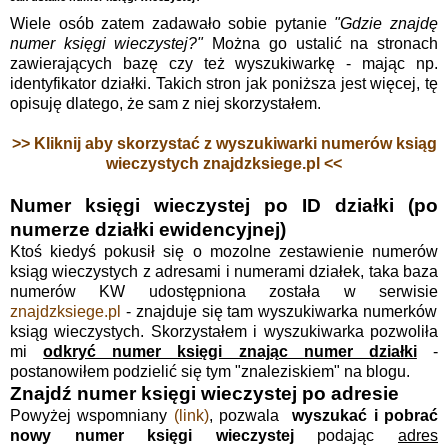
Wiele osób zatem zadawało sobie pytanie
"Gdzie znajdę
numer księgi wieczystej?"
Można go ustalić na stronach
zawierających bazę czy też wyszukiwarkę - mając np.
identyfikator działki. Takich stron jak poniższa jest więcej, tę
opisuję dlatego, że sam z niej skorzystałem.
>> Kliknij aby skorzystać z wyszukiwarki numerów ksiąg
wieczystych znajdzksiege.pl <<
Numer księgi wieczystej po ID działki (po
numerze działki ewidencyjnej)
Ktoś kiedyś pokusił się o mozolne zestawienie numerów
ksiąg wieczystych z adresami i numerami działek, taka baza
numerów KW udostępniona została w serwisie
znajdzksiege.pl
- znajduje się tam wyszukiwarka numerków
ksiąg wieczystych. Skorzystałem i wyszukiwarka pozwoliła
mi
odkryć numer księgi znając numer działki
-
postanowiłem podzielić się tym "znaleziskiem" na blogu.
Znajdź numer księgi wieczystej po adresie
Powyżej wspomniany
(link)
, pozwala
wyszukać i pobrać
nowy numer księgi wieczystej
podając
adres