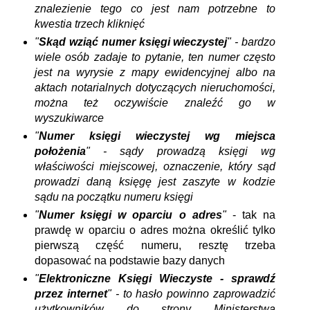
znalezienie tego co jest nam potrzebne to
kwestia trzech kliknięć
"
Skąd wziąć numer księgi wieczystej
" - bardzo
wiele osób zadaje to pytanie, ten numer często
jest na wyrysie z mapy ewidencyjnej albo na
aktach notarialnych dotyczących nieruchomości,
można też oczywiście znaleźć go w
wyszukiwarce
"
Numer księgi wieczystej wg miejsca
położenia
" - sądy prowadzą księgi wg
właściwości miejscowej, oznaczenie, który sąd
prowadzi daną księgę jest zaszyte w kodzie
sądu na początku numeru księgi
"
Numer księgi w oparciu o adres
"
- tak na
prawdę w oparciu o adres można określić tylko
pierwszą część numeru, resztę trzeba
dopasować na podstawie bazy danych
"
Elektroniczne Księgi Wieczyste - sprawdź
przez internet
" - to hasło powinno zaprowadzić
użytkowników do strony Ministerstwa