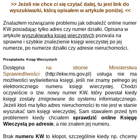
>> Jeżeli nie chce ci się czytać dalej, tu jest link do
wyszukiwarki, którą opisałem w artykule poniżej. <<
Znalazłem rozwiązanie problemu jak odnaleźć online numer
KW posiadając tylko adres czy numer działki. Opisana w
artykule
wyszukiwarka ksiąg wieczystych
pozwala na
sprawne i szybkie znalezienie księgi wieczystej po jej
numerze, po numerze działki czy adresie nieruchomości.
Przeglądarka Ksiąg Wieczystych
Dostępna
na stronie Ministerstwa
Sprawiedliwości
(http://ekw.ms.gov.pl) usługa nie ma
możliwości wyświetlenia księgi, jeśli nie znamy pełnego jej
elektronicznego numeru księgi wieczystej. Chodzi
oczywiście o tzw. nowy numer KW, który powstał kiedy
księgi zostały zmigrowane do systemu informatycznego.
Jeżeli ktoś ma tylko adres nieruchomości to nie jest w stanie
wyszukać tam księgi wieczystej. Sam stawałem przed tym
problemem kiedy chciałem
sprawdzić online Księgę
Wieczystą po adresie
, a nie znałem jej numeru.
Brak
numeru KW
to kłopot, szczególnie kiedy np. chcemy