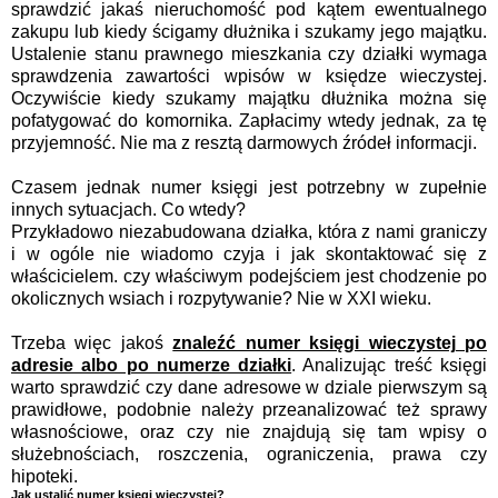
sprawdzić jakaś nieruchomość pod kątem ewentualnego
zakupu lub kiedy ścigamy dłużnika i szukamy jego majątku.
Ustalenie stanu prawnego mieszkania czy działki wymaga
sprawdzenia zawartości wpisów w księdze wieczystej.
Oczywiście kiedy szukamy majątku dłużnika można się
pofatygować do komornika. Zapłacimy wtedy jednak, za tę
przyjemność. Nie ma z resztą darmowych źródeł informacji.
Czasem jednak numer księgi jest potrzebny w zupełnie
innych sytuacjach. Co wtedy?
Przykładowo niezabudowana działka, która z nami graniczy
i w ogóle nie wiadomo czyja i jak skontaktować się z
właścicielem. czy właściwym podejściem jest chodzenie po
okolicznych wsiach i rozpytywanie? Nie w XXI wieku.
Trzeba więc jakoś
znaleźć numer księgi wieczystej po
adresie albo po numerze działki
. Analizując treść księgi
warto sprawdzić czy dane adresowe w dziale pierwszym są
prawidłowe, podobnie należy przeanalizować też sprawy
własnościowe, oraz czy nie znajdują się tam wpisy o
służebnościach, roszczenia, ograniczenia, prawa czy
hipoteki.
Jak ustalić numer księgi wieczystej?