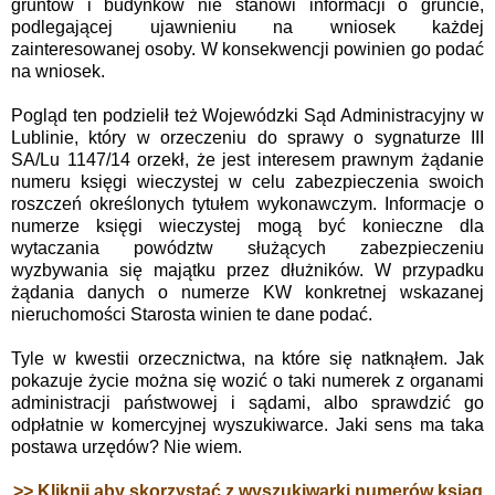
gruntów i budynków nie stanowi informacji o gruncie,
podlegającej ujawnieniu na wniosek każdej
zainteresowanej osoby. W konsekwencji powinien go podać
na wniosek.
Pogląd ten podzielił też Wojewódzki Sąd Administracyjny w
Lublinie, który w orzeczeniu do sprawy o sygnaturze III
SA/Lu 1147/14 orzekł, że jest interesem prawnym żądanie
numeru księgi wieczystej w celu zabezpieczenia swoich
roszczeń określonych tytułem wykonawczym.
Informacje o
numerze księgi wieczystej mogą być konieczne dla
wytaczania powództw służących zabezpieczeniu
wyzbywania się majątku przez dłużników. W przypadku
żądania danych o numerze KW konkretnej wskazanej
nieruchomości Starosta winien te dane podać.
Tyle w kwestii orzecznictwa, na które się natknąłem. Jak
pokazuje życie można się wozić o taki numerek z organami
administracji państwowej i sądami, albo sprawdzić go
odpłatnie w komercyjnej wyszukiwarce. Jaki sens ma taka
postawa urzędów? Nie wiem.
>> Kliknij aby skorzystać z wyszukiwarki numerów ksiąg