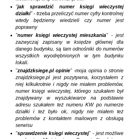
"
jak sprawdzić numer księgi wieczystej
działki
" - trzeba przeliczyć numer cyfry kontrolnej
wtedy będziemy wiedzieli czy numer jest
poprawny
"
numer księgi wieczystej mieszkania
" - jest
zazwyczaj zapisany w księdze głównej dla
danego budynku, są tam odnośniki do numerów
wszystkich wyodrębnionych w tym budynku
lokali.
"
znajdzksiege.pl opinie
" -moja opinia o stronie
znajdzksiege.pl jest pozytywna, korzystałem z
niej kilkukrotnie i nigdy nie miałem problemów,
numer księgi wieczystej, którego szukałem był
znajdywany w wyszukiwarce na podstawie
adresu szukałem też numeru KW po numerze
działki i też było ok, nigdy nie miałem też
problemów z kontaktem mailowym z obsługą
serwisu
"
sprawdzenie księgi wieczystej
" - jest możliwe