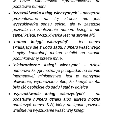
w bazie Ministerstwa Sprawiedliwości na
podstawie numeru
"
wyszukiwarka ksiąg wieczystych
" - narzędzie
prezentowane na tej stronie nie jest
wyszukiwarką sensu stricto, ale w zasadzie
pozwala na znalezienie numeru księgi a nie
samej księgi, wyszukiwarka jest na stronie MS
"
numer księgi wieczystej
" -
ten numer
składający się z kodu sądu, numeru właściwego
i cyfry kontrolnej można ustalić na stronie
podlinkowanej przeze mnie,
"
elektroniczne księgi wieczyste
" - dzięki
numerowi księgi można je przeglądać na stronie
internetowej ministerstwa, jest to olbrzymie
ułatwienie, wyobraźcie sobie, że kiedyś trzeba
było iść osobiście do sądu i stać w kolejce
"
wyszukiwanie ksiąg wieczystych
" - na
podstawie numeru działki albo adresu można
namierzyć numer KW, który następnie pozwoli
właśnie na wyszukanie właściwej księgi