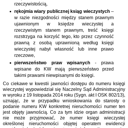
rzeczywistością,
rękojmia wiary publicznej ksiąg wieczystych
–
w razie niezgodności między stanem prawnym
ujawnionym w księdze wieczystej a
rzeczywistym stanem prawnym, treść księgi
rozstrzyga na korzyść tego, kto przez czynność
prawną z osobą uprawnioną według księgi
wieczystej nabył własność lub inne prawo
rzeczowe,
pierwszeństwo praw wpisanych
- prawa
wpisane do KW mają pierwszeństwo przed
takimi prawami niewpisanymi do księgi.
Co ciekawe w kwestii jawności dostępu do numeru księgi
wieczystej wypowiedział się Naczelny Sąd Administracyjny
w wyroku z 19 listopada 2014 roku
(Sygn. akt I OSK 802/13),
uznając, że w przypadku wnioskowania do starosty o
podanie numeru KW konkretnej nieruchomości numer ten
jest objęty jawnością. Co za tym idzie organ administracji
nie może przyjmować, że
numer księgi wieczystej
określonej nieruchomości objętej operatem ewidencji