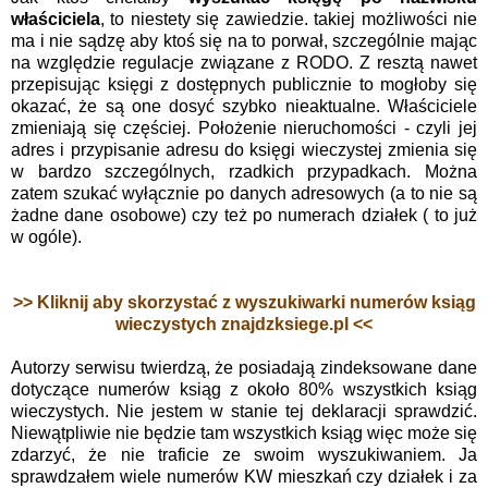
właściciela
, to niestety się zawiedzie. takiej możliwości nie
ma i nie sądzę aby ktoś się na to porwał, szczególnie mając
na względzie regulacje związane z RODO. Z resztą nawet
przepisując księgi z dostępnych publicznie to mogłoby się
okazać, że są one dosyć szybko nieaktualne. Właściciele
zmieniają się częściej. Położenie nieruchomości - czyli jej
adres i przypisanie adresu do księgi wieczystej zmienia się
w bardzo szczególnych, rzadkich przypadkach. Można
zatem szukać wyłącznie po danych adresowych (a to nie są
żadne dane osobowe) czy też po numerach działek ( to już
w ogóle).
>> Kliknij aby skorzystać z wyszukiwarki numerów ksiąg
wieczystych znajdzksiege.pl <<
Autorzy serwisu twierdzą, że posiadają zindeksowane dane
dotyczące numerów ksiąg z około 80% wszystkich ksiąg
wieczystych. Nie jestem w stanie tej deklaracji sprawdzić.
Niewątpliwie nie będzie tam wszystkich ksiąg więc może się
zdarzyć, że nie traficie ze swoim wyszukiwaniem. Ja
sprawdzałem wiele numerów KW mieszkań czy działek i za