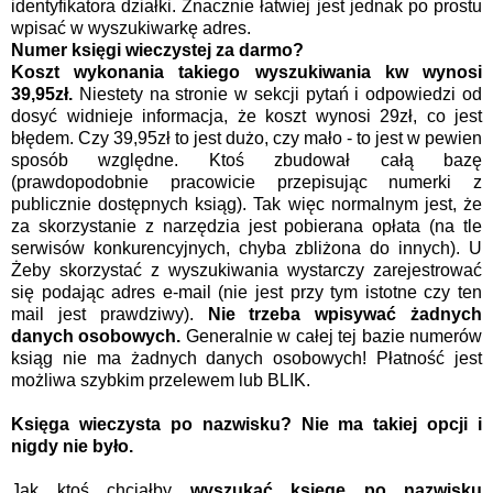
identyfikatora działki. Znacznie łatwiej jest jednak po prostu
wpisać w wyszukiwarkę adres.
Numer księgi wieczystej za darmo?
Koszt wykonania takiego wyszukiwania kw wynosi
39,95zł.
Niestety na stronie w sekcji pytań i odpowiedzi od
dosyć widnieje informacja, że koszt wynosi 29zł, co jest
błędem. Czy 39,95zł to jest dużo, czy mało - to jest w pewien
sposób względne. Ktoś zbudował całą bazę
(prawdopodobnie pracowicie przepisując numerki z
publicznie dostępnych ksiąg). Tak więc normalnym jest, że
za skorzystanie z narzędzia jest pobierana opłata (na tle
serwisów konkurencyjnych, chyba zbliżona do innych). U
Żeby skorzystać z wyszukiwania wystarczy zarejestrować
się podając adres e-mail (nie jest przy tym istotne czy ten
mail jest prawdziwy).
Nie trzeba wpisywać żadnych
danych osobowych.
Generalnie w całej tej bazie numerów
ksiąg nie ma żadnych danych osobowych! Płatność jest
możliwa szybkim przelewem lub BLIK.
Księga wieczysta po nazwisku? Nie ma takiej opcji i
nigdy nie było.
Jak ktoś chciałby
wyszukać księgę po nazwisku