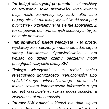
"
nr księgi wieczystej po peselu
" - niemożliwy
do uzyskania, takie możliwości wyszukiwania
mają może komornicy czy sądy, albo inne
organy, ale nie ma takiej wyszukiwarki dostępnej
publicznie - przynajmniej ja się nie spotkałem. Z
resztą pewnie ochrona danych osobowych by już
na to nie pozwoliła.
"
jak sprawdzić księgi wieczyste
" - to proste,
wystarczy ze znalezionym numerem udać się na
stronę Ministerstwa Sprawiedliwości i tam
wpisać go dzięki czemu będziemy mogli
przeglądać wszystkie działy KW
"
księga wieczysta
" - to rodzaj zapisu
rejestrowego dotyczącego nieruchomości albo
spółdzielczego własnościowego prawa do
lokalu, zawiera jednoznaczne informacje o tym
kto jest właścicielem i czy są jakieś obciążenia
związane z nieruchomością
"
numer KW online
" - kiedyś nie dało się go
ustalić bez wizyty w sądzie dziś jest już co