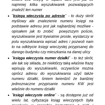
najmniej kilka wyszukiwarek pozwalających
znaleźć ten numer
"
księga wieczysta po adresie
" - to duży skrót
myślowy ale znalezienie numeru księgi na
podstawie adresu jest jak najbardziej możliwe -
opisałem jak to zrobić powyższym poście,
wyszukiwanie jest trywialnie proste, wystarczy w
polu wyszukiwania wpisać adres i pozwoli nam
to na odktrycie księgi wieczystej przypisanej do
danego budynku czy mieszkania na danej ulicy
"
księga wieczysta numer działki
" - to też skrót,
ale tak się składa, że niektórzy taką właśnie frazę
wpisują do wyszukiwarki, oczywiście można
oprócz adresu do wyszukiwania użyć także
numeru działki, śmiem twierdzić że bardziej
jednoznaczne przypisanie numeru KW jest
właśnie do numeru działki
"
księgi wieczyste online
" - są dostępne już od
wielu lat, cyfryzacja ksiąg wieczystych była