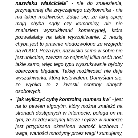
nazwisku właściciela
" -
nie do znalezienia,
przynajmniej dla zwyczajnego użytkownika - nie
ma takiej możliwości. Zdaje się, że taką opcję
mają chyba sądy czy komornicy, ale nie
znalazłem wyszukiwarki komercyjnej, która
pozwalałaby na takie wyszukiwanie. Z resztą
chyba jest to prawnie niedozwolone ze względu
na RODO. Poza tym, nazwisko samo w sobie nie
jest unikalne, zawsze co najmniej kilka osób nosi
takie samo, więc tego typu wyszukiwanie byłoby
obarczone błędami.
Takiej możliwości nie daje
wyszukiwarka, którą testowałem. Domyślam się,
że wynika to z kwestii ochrony danych
osobowych.
"
jak wyliczyć cyfrę kontrolną numeru kw
" - jest
na to pewien algorytm, który można znaleźć na
stronach dostępnych w internecie, polega on na
tym, że każdej kolejnej literze i cyfrze w numerze
jest przypisana określona wartość liczbowa i
waga, wartości mnożymy przez wagi i sumujemy,