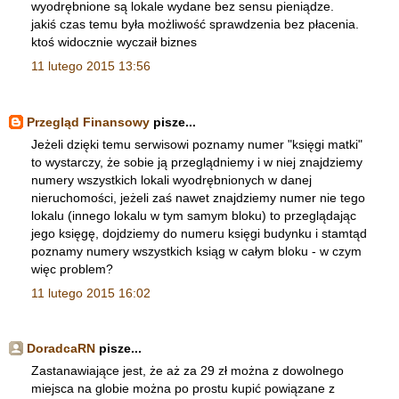
wyodrębnione są lokale wydane bez sensu pieniądze.
jakiś czas temu była możliwość sprawdzenia bez płacenia.
ktoś widocznie wyczaił biznes
11 lutego 2015 13:56
Przegląd Finansowy
pisze...
Jeżeli dzięki temu serwisowi poznamy numer "księgi matki"
to wystarczy, że sobie ją przeglądniemy i w niej znajdziemy
numery wszystkich lokali wyodrębnionych w danej
nieruchomości, jeżeli zaś nawet znajdziemy numer nie tego
lokalu (innego lokalu w tym samym bloku) to przeglądając
jego księgę, dojdziemy do numeru księgi budynku i stamtąd
poznamy numery wszystkich ksiąg w całym bloku - w czym
więc problem?
11 lutego 2015 16:02
DoradcaRN
pisze...
Zastanawiające jest, że aż za 29 zł można z dowolnego
miejsca na globie można po prostu kupić powiązane z