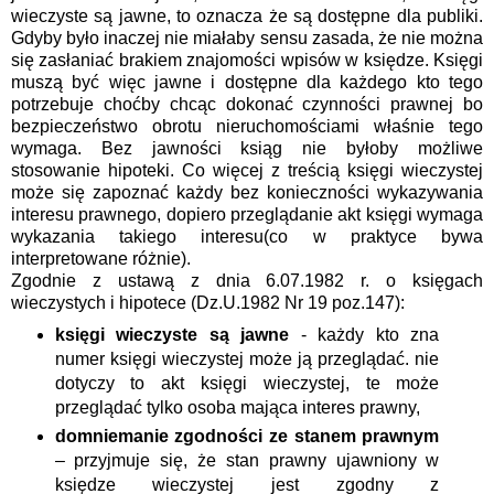
wieczyste są jawne, to oznacza że są dostępne dla publiki.
Gdyby było inaczej nie miałaby sensu zasada, że nie można
się zasłaniać brakiem znajomości wpisów w księdze. Księgi
muszą być więc jawne i dostępne dla każdego kto tego
potrzebuje choćby chcąc dokonać czynności prawnej bo
bezpieczeństwo obrotu nieruchomościami właśnie tego
wymaga. Bez jawności ksiąg nie byłoby możliwe
stosowanie hipoteki. Co więcej z treścią księgi wieczystej
może się zapoznać każdy bez konieczności wykazywania
interesu prawnego, dopiero przeglądanie akt księgi wymaga
wykazania takiego interesu(co w praktyce bywa
interpretowane różnie).
Zgodnie z ustawą z dnia 6.07.1982 r. o księgach
wieczystych i hipotece (Dz.U.1982 Nr 19 poz.147):
księgi wieczyste są jawne
- każdy kto zna
numer księgi wieczystej może ją przeglądać. nie
dotyczy to akt księgi wieczystej, te może
przeglądać tylko osoba mająca interes prawny,
domniemanie zgodności ze stanem prawnym
– przyjmuje się, że stan prawny ujawniony w
księdze wieczystej jest zgodny z