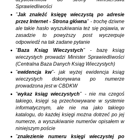
Sprawiedliwości
"
Jak znaleźć księgę wieczystą po adresie
przez Internet - Strona główna
" - trochę dziwne
ale takie hasło wyszukiwania też się pojawia, w
zasadzie to powyższy post wyczerpuje
odpowiedź na tak zadane pytanie
"
Baza Ksiąg Wieczystych
" - bazę ksiąg
wieczystych prowadzi Minister Sprawiedliwości
(Centralna Baza Danych Ksiąg Wieczystych)
"
ewidencja kw
"- jak wyżej ewidencja ksiąg
wieczystych dokonywana po numerze
prowadzona jest w CBDKW
"
wykaz ksiąg wieczystych
" - nie ma czegoś
takiego, księgi są przechowywane w systemie
informatycznym, ale nie ma jako takiego
katalogu, do każdej księgi można dotrzeć po jej
numerze, a wyszukiwanie numerów opisałem w
niniejszym poście
"
znalezienie numeru księgi wieczystej po