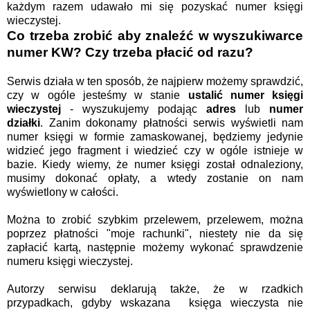
każdym razem udawało mi się pozyskać numer księgi
wieczystej.
Co trzeba zrobić aby znaleźć w wyszukiwarce
numer KW? Czy trzeba płacić od razu?
Serwis działa w ten sposób, że najpierw możemy sprawdzić,
czy w ogóle jesteśmy w stanie
ustalić
numer księgi
wieczystej
- wyszukujemy podając
adres
lub
numer
działki
. Zanim dokonamy płatności serwis wyświetli nam
numer księgi w formie zamaskowanej, będziemy jedynie
widzieć jego fragment i wiedzieć czy w ogóle istnieje w
bazie. Kiedy wiemy, że numer księgi został odnaleziony,
musimy dokonać opłaty, a wtedy zostanie on nam
wyświetlony w całości.
Można to zrobić szybkim przelewem, przelewem, można
poprzez płatności "moje rachunki", niestety nie da się
zapłacić kartą, następnie możemy wykonać sprawdzenie
numeru księgi wieczystej.
Autorzy serwisu deklarują także, że w rzadkich
przypadkach, gdyby wskazana księga wieczysta nie