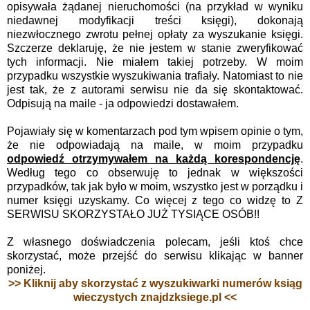
opisywała żądanej nieruchomości (na przykład w wyniku
niedawnej modyfikacji treści księgi), dokonają
niezwłocznego zwrotu pełnej opłaty za wyszukanie księgi.
Szczerze deklaruję, że nie jestem w stanie zweryfikować
tych informacji. Nie miałem takiej potrzeby. W moim
przypadku wszystkie wyszukiwania trafiały. Natomiast to nie
jest tak, że z autorami serwisu nie da się skontaktować.
Odpisują na maile - ja odpowiedzi dostawałem.
Pojawiały się w komentarzach pod tym wpisem opinie o tym,
że nie odpowiadają na maile, w moim przypadku
odpowiedź otrzymywałem na każdą korespondencję
.
Według tego co obserwuję to jednak w większości
przypadków, tak jak było w moim, wszystko jest w porządku i
numer księgi uzyskamy. Co więcej z tego co widzę to Z
SERWISU SKORZYSTAŁO JUŻ TYSIĄCE OSÓB!!
Z własnego doświadczenia polecam, jeśli ktoś chce
skorzystać, może przejść do serwisu klikając w banner
poniżej.
>> Kliknij aby skorzystać z wyszukiwarki numerów ksiąg
wieczystych znajdzksiege.pl <<