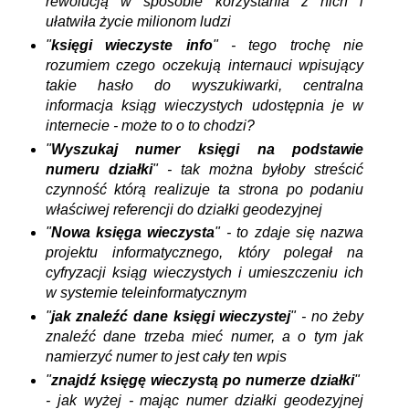
rewolucją w sposobie korzystania z nich i
ułatwiła życie milionom ludzi
"
księgi wieczyste info
" - tego trochę nie
rozumiem czego oczekują internauci wpisujący
takie hasło do wyszukiwarki, centralna
informacja ksiąg wieczystych udostępnia je w
internecie - może to o to chodzi?
"
Wyszukaj
numer
księgi na podstawie
numeru działki
" - tak można byłoby streścić
czynność którą realizuje ta strona po podaniu
właściwej referencji do działki geodezyjnej
"
Nowa księga wieczysta
" - to zdaje się nazwa
projektu informatycznego, który polegał na
cyfryzacji ksiąg wieczystych i umieszczeniu ich
w systemie teleinformatycznym
"
jak znaleźć dane księgi wieczystej
" - no żeby
znaleźć dane trzeba mieć numer, a o tym jak
namierzyć numer to jest cały ten wpis
"
znajdź księgę wieczystą po numerze działki
"
- jak wyżej - mając numer działki geodezyjnej