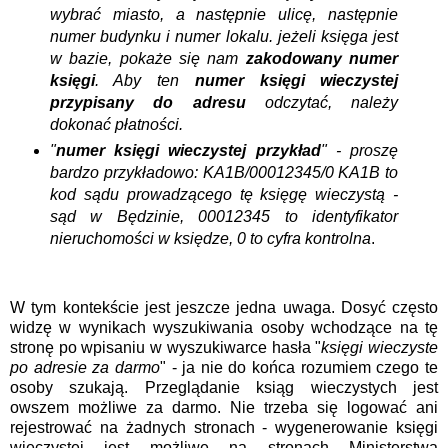
wybrać miasto, a następnie ulicę, następnie
numer budynku i numer lokalu. jeżeli księga jest
w bazie, pokaże się nam
zakodowany numer
księgi
. Aby ten
numer księgi wieczystej
przypisany do adresu
odczytać, należy
dokonać płatności.
"
numer księgi wieczystej przykład
" - proszę
bardzo przykładowo: KA1B/00012345/0 KA1B to
kod sądu prowadzącego tę księgę wieczystą -
sąd w Będzinie, 00012345 to identyfikator
nieruchomości w księdze, 0 to cyfra kontrolna
.
W tym kontekście jest jeszcze jedna uwaga. Dosyć często
widzę w wynikach wyszukiwania osoby wchodzące na tę
stronę po wpisaniu w wyszukiwarce hasła "
księgi wieczyste
po adresie za darmo
" - ja nie do końca rozumiem czego te
osoby szukają. Przeglądanie ksiąg wieczystych jest
owszem możliwe za darmo. Nie trzeba się logować ani
rejestrować na żadnych stronach - wygenerowanie księgi
wieczystej jest możliwe na stronach Ministerstwa