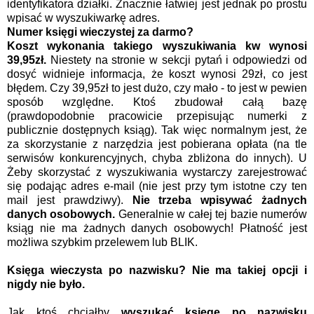
identyfikatora działki. Znacznie łatwiej jest jednak po prostu
wpisać w wyszukiwarkę adres.
Numer księgi wieczystej za darmo?
Koszt wykonania takiego wyszukiwania kw wynosi
39,95zł.
Niestety na stronie w sekcji pytań i odpowiedzi od
dosyć widnieje informacja, że koszt wynosi 29zł, co jest
błędem. Czy 39,95zł to jest dużo, czy mało - to jest w pewien
sposób względne. Ktoś zbudował całą bazę
(prawdopodobnie pracowicie przepisując numerki z
publicznie dostępnych ksiąg). Tak więc normalnym jest, że
za skorzystanie z narzędzia jest pobierana opłata (na tle
serwisów konkurencyjnych, chyba zbliżona do innych). U
Żeby skorzystać z wyszukiwania wystarczy zarejestrować
się podając adres e-mail (nie jest przy tym istotne czy ten
mail jest prawdziwy).
Nie trzeba wpisywać żadnych
danych osobowych.
Generalnie w całej tej bazie numerów
ksiąg nie ma żadnych danych osobowych! Płatność jest
możliwa szybkim przelewem lub BLIK.
Księga wieczysta po nazwisku? Nie ma takiej opcji i
nigdy nie było.
Jak ktoś chciałby
wyszukać księgę po nazwisku