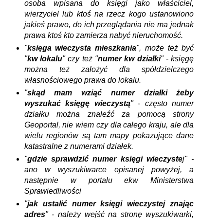
osoba wpisana do księgi jako właściciel,
wierzyciel lub ktoś na rzecz kogo ustanowiono
jakieś prawo, do ich przeglądania nie ma jednak
prawa ktoś kto zamierza nabyć nieruchomość.
"
księga wieczysta mieszkania
", może też być
"
kw lokalu
" czy też "
numer kw działki
" - księgę
można też założyć dla spółdzielczego
własnościowego prawa do lokalu.
"
skąd mam wziąć numer działki żeby
wyszukać księgę wieczystą
" - często numer
działku można znaleźć za pomocą strony
Geoportal, nie wiem czy dla całego kraju, ale dla
wielu regionów są tam mapy pokazujące dane
katastralne z numerami działek.
"
gdzie sprawdzić numer księgi wieczyste
j" -
ano w wyszukiwarce opisanej powyżej, a
następnie w portalu ekw Ministerstwa
Sprawiedliwości
"
jak ustalić numer księgi wieczystej znając
adres
" - należy wejść na stronę wyszukiwarki,