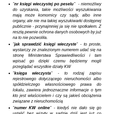
"
nr księgi wieczystej po peselu
" - niemożliwy
do uzyskania, takie możliwości wyszukiwania
mają może komornicy czy sądy, albo inne
organy, ale nie ma takiej wyszukiwarki dostępnej
publicznie - przynajmniej ja się nie spotkałem. Z
resztą pewnie ochrona danych osobowych by już
na to nie pozwoliła.
"
jak sprawdzić księgi wieczyste
" - to proste,
wystarczy ze znalezionym numerem udać się na
stronę Ministerstwa Sprawiedliwości i tam
wpisać go dzięki czemu będziemy mogli
przeglądać wszystkie działy KW
"
księga wieczysta
" - to rodzaj zapisu
rejestrowego dotyczącego nieruchomości albo
spółdzielczego własnościowego prawa do
lokalu, zawiera jednoznaczne informacje o tym
kto jest właścicielem i czy są jakieś obciążenia
związane z nieruchomością
"
numer KW online
" - kiedyś nie dało się go
ustalić bez wizyty w sądzie dziś jest już co