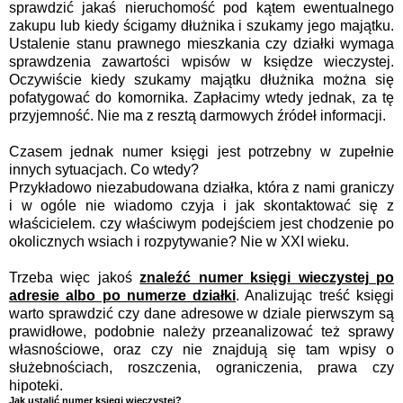
sprawdzić jakaś nieruchomość pod kątem ewentualnego
zakupu lub kiedy ścigamy dłużnika i szukamy jego majątku.
Ustalenie stanu prawnego mieszkania czy działki wymaga
sprawdzenia zawartości wpisów w księdze wieczystej.
Oczywiście kiedy szukamy majątku dłużnika można się
pofatygować do komornika. Zapłacimy wtedy jednak, za tę
przyjemność. Nie ma z resztą darmowych źródeł informacji.
Czasem jednak numer księgi jest potrzebny w zupełnie
innych sytuacjach. Co wtedy?
Przykładowo niezabudowana działka, która z nami graniczy
i w ogóle nie wiadomo czyja i jak skontaktować się z
właścicielem. czy właściwym podejściem jest chodzenie po
okolicznych wsiach i rozpytywanie? Nie w XXI wieku.
Trzeba więc jakoś
znaleźć numer księgi wieczystej po
adresie albo po numerze działki
. Analizując treść księgi
warto sprawdzić czy dane adresowe w dziale pierwszym są
prawidłowe, podobnie należy przeanalizować też sprawy
własnościowe, oraz czy nie znajdują się tam wpisy o
służebnościach, roszczenia, ograniczenia, prawa czy
hipoteki.
Jak ustalić numer księgi wieczystej?