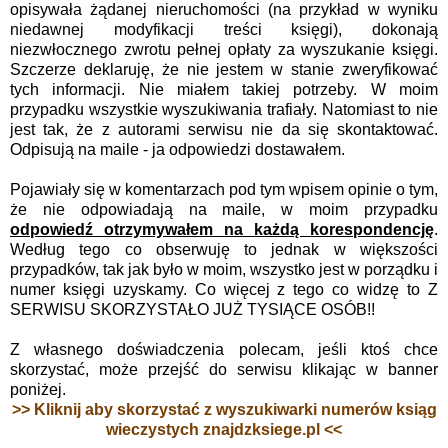
opisywała żądanej nieruchomości (na przykład w wyniku
niedawnej modyfikacji treści księgi), dokonają
niezwłocznego zwrotu pełnej opłaty za wyszukanie księgi.
Szczerze deklaruję, że nie jestem w stanie zweryfikować
tych informacji. Nie miałem takiej potrzeby. W moim
przypadku wszystkie wyszukiwania trafiały. Natomiast to nie
jest tak, że z autorami serwisu nie da się skontaktować.
Odpisują na maile - ja odpowiedzi dostawałem.
Pojawiały się w komentarzach pod tym wpisem opinie o tym,
że nie odpowiadają na maile, w moim przypadku
odpowiedź otrzymywałem na każdą korespondencję
.
Według tego co obserwuję to jednak w większości
przypadków, tak jak było w moim, wszystko jest w porządku i
numer księgi uzyskamy. Co więcej z tego co widzę to Z
SERWISU SKORZYSTAŁO JUŻ TYSIĄCE OSÓB!!
Z własnego doświadczenia polecam, jeśli ktoś chce
skorzystać, może przejść do serwisu klikając w banner
poniżej.
>> Kliknij aby skorzystać z wyszukiwarki numerów ksiąg
wieczystych znajdzksiege.pl <<