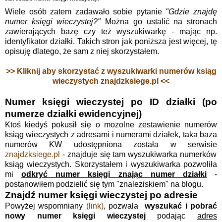
Wiele osób zatem zadawało sobie pytanie
"Gdzie znajdę
numer księgi wieczystej?"
Można go ustalić na stronach
zawierających bazę czy też wyszukiwarkę - mając np.
identyfikator działki. Takich stron jak poniższa jest więcej, tę
opisuję dlatego, że sam z niej skorzystałem.
>> Kliknij aby skorzystać z wyszukiwarki numerów ksiąg
wieczystych znajdzksiege.pl <<
Numer księgi wieczystej po ID działki (po
numerze działki ewidencyjnej)
Ktoś kiedyś pokusił się o mozolne zestawienie numerów
ksiąg wieczystych z adresami i numerami działek, taka baza
numerów KW udostępniona została w serwisie
znajdzksiege.pl
- znajduje się tam wyszukiwarka numerków
ksiąg wieczystych. Skorzystałem i wyszukiwarka pozwoliła
mi
odkryć numer księgi znając numer działki
-
postanowiłem podzielić się tym "znaleziskiem" na blogu.
Znajdź numer księgi wieczystej po adresie
Powyżej wspomniany
(link)
, pozwala
wyszukać i pobrać
nowy numer księgi wieczystej
podając
adres