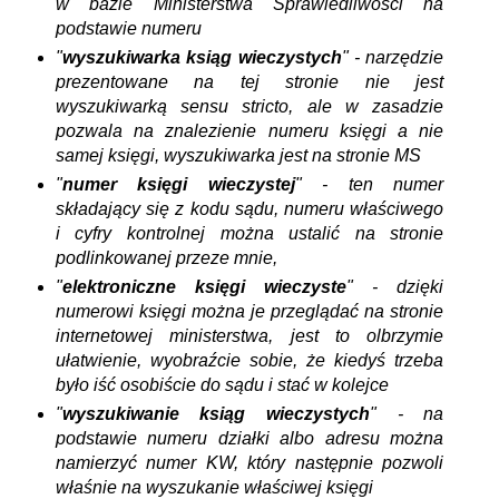
w bazie Ministerstwa Sprawiedliwości na
podstawie numeru
"
wyszukiwarka ksiąg wieczystych
" - narzędzie
prezentowane na tej stronie nie jest
wyszukiwarką sensu stricto, ale w zasadzie
pozwala na znalezienie numeru księgi a nie
samej księgi, wyszukiwarka jest na stronie MS
"
numer księgi wieczystej
" -
ten numer
składający się z kodu sądu, numeru właściwego
i cyfry kontrolnej można ustalić na stronie
podlinkowanej przeze mnie,
"
elektroniczne księgi wieczyste
" - dzięki
numerowi księgi można je przeglądać na stronie
internetowej ministerstwa, jest to olbrzymie
ułatwienie, wyobraźcie sobie, że kiedyś trzeba
było iść osobiście do sądu i stać w kolejce
"
wyszukiwanie ksiąg wieczystych
" - na
podstawie numeru działki albo adresu można
namierzyć numer KW, który następnie pozwoli
właśnie na wyszukanie właściwej księgi