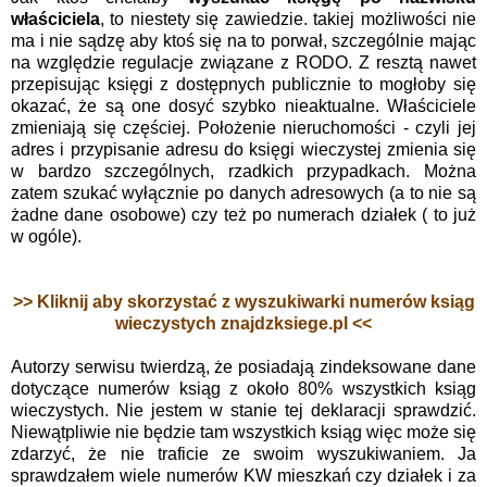
właściciela
, to niestety się zawiedzie. takiej możliwości nie
ma i nie sądzę aby ktoś się na to porwał, szczególnie mając
na względzie regulacje związane z RODO. Z resztą nawet
przepisując księgi z dostępnych publicznie to mogłoby się
okazać, że są one dosyć szybko nieaktualne. Właściciele
zmieniają się częściej. Położenie nieruchomości - czyli jej
adres i przypisanie adresu do księgi wieczystej zmienia się
w bardzo szczególnych, rzadkich przypadkach. Można
zatem szukać wyłącznie po danych adresowych (a to nie są
żadne dane osobowe) czy też po numerach działek ( to już
w ogóle).
>> Kliknij aby skorzystać z wyszukiwarki numerów ksiąg
wieczystych znajdzksiege.pl <<
Autorzy serwisu twierdzą, że posiadają zindeksowane dane
dotyczące numerów ksiąg z około 80% wszystkich ksiąg
wieczystych. Nie jestem w stanie tej deklaracji sprawdzić.
Niewątpliwie nie będzie tam wszystkich ksiąg więc może się
zdarzyć, że nie traficie ze swoim wyszukiwaniem. Ja
sprawdzałem wiele numerów KW mieszkań czy działek i za