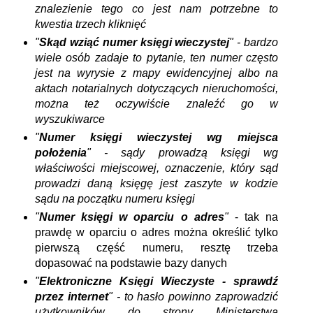
znalezienie tego co jest nam potrzebne to
kwestia trzech kliknięć
"
Skąd wziąć numer księgi wieczystej
" - bardzo
wiele osób zadaje to pytanie, ten numer często
jest na wyrysie z mapy ewidencyjnej albo na
aktach notarialnych dotyczących nieruchomości,
można też oczywiście znaleźć go w
wyszukiwarce
"
Numer księgi wieczystej wg miejsca
położenia
" - sądy prowadzą księgi wg
właściwości miejscowej, oznaczenie, który sąd
prowadzi daną księgę jest zaszyte w kodzie
sądu na początku numeru księgi
"
Numer księgi w oparciu o adres
"
- tak na
prawdę w oparciu o adres można określić tylko
pierwszą część numeru, resztę trzeba
dopasować na podstawie bazy danych
"
Elektroniczne Księgi Wieczyste - sprawdź
przez internet
" - to hasło powinno zaprowadzić
użytkowników do strony Ministerstwa