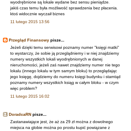
wyodrębnione są lokale wydane bez sensu pieniądze.
jakiś czas temu była możliwość sprawdzenia bez płacenia.
ktoś widocznie wyczaił biznes
11 lutego 2015 13:56
Przegląd Finansowy
pisze...
Jeżeli dzięki temu serwisowi poznamy numer "księgi matki"
to wystarczy, że sobie ją przeglądniemy i w niej znajdziemy
numery wszystkich lokali wyodrębnionych w danej
nieruchomości, jeżeli zaś nawet znajdziemy numer nie tego
lokalu (innego lokalu w tym samym bloku) to przeglądając
jego księgę, dojdziemy do numeru księgi budynku i stamtąd
poznamy numery wszystkich ksiąg w całym bloku - w czym
więc problem?
11 lutego 2015 16:02
DoradcaRN
pisze...
Zastanawiające jest, że aż za 29 zł można z dowolnego
miejsca na globie można po prostu kupić powiązane z