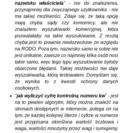
nazwisku właściciela
" -
nie do znalezienia,
przynajmniej dla zwyczajnego użytkownika - nie
ma takiej możliwości. Zdaje się, że taką opcję
mają chyba sądy czy komornicy, ale nie
znalazłem wyszukiwarki komercyjnej, która
pozwalałaby na takie wyszukiwanie. Z resztą
chyba jest to prawnie niedozwolone ze względu
na RODO. Poza tym, nazwisko samo w sobie nie
jest unikalne, zawsze co najmniej kilka osób nosi
takie samo, więc tego typu wyszukiwanie byłoby
obarczone błędami.
Takiej możliwości nie daje
wyszukiwarka, którą testowałem. Domyślam się,
że wynika to z kwestii ochrony danych
osobowych.
"
jak wyliczyć cyfrę kontrolną numeru kw
" - jest
na to pewien algorytm, który można znaleźć na
stronach dostępnych w internecie, polega on na
tym, że każdej kolejnej literze i cyfrze w numerze
jest przypisana określona wartość liczbowa i
waga, wartości mnożymy przez wagi i sumujemy,