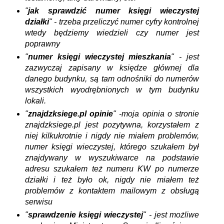
"
jak sprawdzić numer księgi wieczystej
działki
" - trzeba przeliczyć numer cyfry kontrolnej
wtedy będziemy wiedzieli czy numer jest
poprawny
"
numer księgi wieczystej mieszkania
" - jest
zazwyczaj zapisany w księdze głównej dla
danego budynku, są tam odnośniki do numerów
wszystkich wyodrębnionych w tym budynku
lokali.
"
znajdzksiege.pl opinie
" -moja opinia o stronie
znajdzksiege.pl jest pozytywna, korzystałem z
niej kilkukrotnie i nigdy nie miałem problemów,
numer księgi wieczystej, którego szukałem był
znajdywany w wyszukiwarce na podstawie
adresu szukałem też numeru KW po numerze
działki i też było ok, nigdy nie miałem też
problemów z kontaktem mailowym z obsługą
serwisu
"
sprawdzenie księgi wieczystej
" - jest możliwe