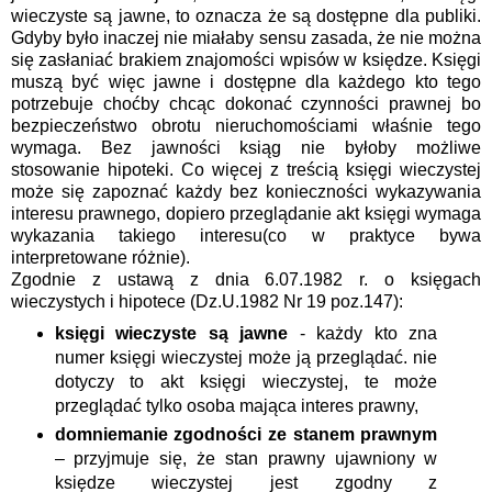
wieczyste są jawne, to oznacza że są dostępne dla publiki.
Gdyby było inaczej nie miałaby sensu zasada, że nie można
się zasłaniać brakiem znajomości wpisów w księdze. Księgi
muszą być więc jawne i dostępne dla każdego kto tego
potrzebuje choćby chcąc dokonać czynności prawnej bo
bezpieczeństwo obrotu nieruchomościami właśnie tego
wymaga. Bez jawności ksiąg nie byłoby możliwe
stosowanie hipoteki. Co więcej z treścią księgi wieczystej
może się zapoznać każdy bez konieczności wykazywania
interesu prawnego, dopiero przeglądanie akt księgi wymaga
wykazania takiego interesu(co w praktyce bywa
interpretowane różnie).
Zgodnie z ustawą z dnia 6.07.1982 r. o księgach
wieczystych i hipotece (Dz.U.1982 Nr 19 poz.147):
księgi wieczyste są jawne
- każdy kto zna
numer księgi wieczystej może ją przeglądać. nie
dotyczy to akt księgi wieczystej, te może
przeglądać tylko osoba mająca interes prawny,
domniemanie zgodności ze stanem prawnym
– przyjmuje się, że stan prawny ujawniony w
księdze wieczystej jest zgodny z