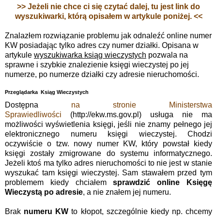
>> Jeżeli nie chce ci się czytać dalej, tu jest link do
wyszukiwarki, którą opisałem w artykule poniżej. <<
Znalazłem rozwiązanie problemu jak odnaleźć online numer
KW posiadając tylko adres czy numer działki. Opisana w
artykule
wyszukiwarka ksiąg wieczystych
pozwala na
sprawne i szybkie znalezienie księgi wieczystej po jej
numerze, po numerze działki czy adresie nieruchomości.
Przeglądarka Ksiąg Wieczystych
Dostępna
na stronie Ministerstwa
Sprawiedliwości
(http://ekw.ms.gov.pl) usługa nie ma
możliwości wyświetlenia księgi, jeśli nie znamy pełnego jej
elektronicznego numeru księgi wieczystej. Chodzi
oczywiście o tzw. nowy numer KW, który powstał kiedy
księgi zostały zmigrowane do systemu informatycznego.
Jeżeli ktoś ma tylko adres nieruchomości to nie jest w stanie
wyszukać tam księgi wieczystej. Sam stawałem przed tym
problemem kiedy chciałem
sprawdzić online Księgę
Wieczystą po adresie
, a nie znałem jej numeru.
Brak
numeru KW
to kłopot, szczególnie kiedy np. chcemy