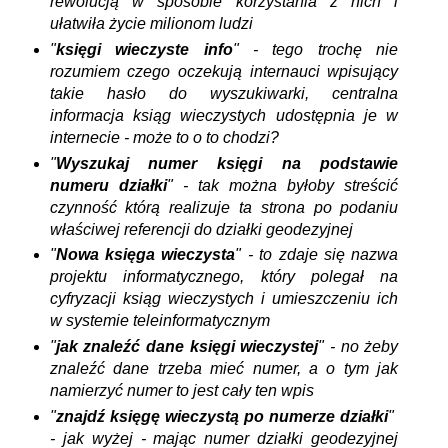
rewolucją w sposobie korzystania z nich i
ułatwiła życie milionom ludzi
"
księgi wieczyste info
" - tego trochę nie
rozumiem czego oczekują internauci wpisujący
takie hasło do wyszukiwarki, centralna
informacja ksiąg wieczystych udostępnia je w
internecie - może to o to chodzi?
"
Wyszukaj
numer
księgi na podstawie
numeru działki
" - tak można byłoby streścić
czynność którą realizuje ta strona po podaniu
właściwej referencji do działki geodezyjnej
"
Nowa księga wieczysta
" - to zdaje się nazwa
projektu informatycznego, który polegał na
cyfryzacji ksiąg wieczystych i umieszczeniu ich
w systemie teleinformatycznym
"
jak znaleźć dane księgi wieczystej
" - no żeby
znaleźć dane trzeba mieć numer, a o tym jak
namierzyć numer to jest cały ten wpis
"
znajdź księgę wieczystą po numerze działki
"
- jak wyżej - mając numer działki geodezyjnej