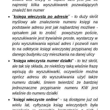
najmniej kilka wyszukiwarek pozwalających
znaleźć ten numer
"
księga wieczysta po adresie
" - to duży skrót
myślowy ale znalezienie numeru księgi na
podstawie adresu jest jak najbardziej możliwe -
opisałem jak to zrobić powyższym poście,
wyszukiwanie jest trywialnie proste, wystarczy w
polu wyszukiwania wpisać adres i pozwoli nam
to na odktrycie księgi wieczystej przypisanej do
danego budynku czy mieszkania na danej ulicy
"
księga wieczysta numer działki
" - to też skrót,
ale tak się składa, że niektórzy taką właśnie frazę
wpisują do wyszukiwarki, oczywiście można
oprócz adresu do wyszukiwania użyć także
numeru działki, śmiem twierdzić że bardziej
jednoznaczne przypisanie numeru KW jest
właśnie do numeru działki
"
księgi wieczyste online
" - są dostępne już od
wielu lat, cyfryzacja ksiąg wieczystych była