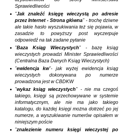
Sprawiedliwości
"
Jak znaleźć księgę wieczystą po adresie
przez Internet - Strona główna
" - trochę dziwne
ale takie hasło wyszukiwania też się pojawia, w
zasadzie to powyższy post wyczerpuje
odpowiedź na tak zadane pytanie
"
Baza Ksiąg Wieczystych
" - bazę ksiąg
wieczystych prowadzi Minister Sprawiedliwości
(Centralna Baza Danych Ksiąg Wieczystych)
"
ewidencja kw
"- jak wyżej ewidencja ksiąg
wieczystych dokonywana po numerze
prowadzona jest w CBDKW
"
wykaz ksiąg wieczystych
" - nie ma czegoś
takiego, księgi są przechowywane w systemie
informatycznym, ale nie ma jako takiego
katalogu, do każdej księgi można dotrzeć po jej
numerze, a wyszukiwanie numerów opisałem w
niniejszym poście
"
znalezienie numeru księgi wieczystej po