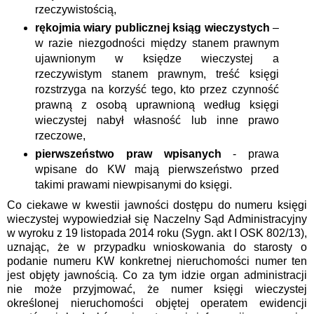
rzeczywistością,
rękojmia wiary publicznej ksiąg wieczystych
–
w razie niezgodności między stanem prawnym
ujawnionym w księdze wieczystej a
rzeczywistym stanem prawnym, treść księgi
rozstrzyga na korzyść tego, kto przez czynność
prawną z osobą uprawnioną według księgi
wieczystej nabył własność lub inne prawo
rzeczowe,
pierwszeństwo praw wpisanych
- prawa
wpisane do KW mają pierwszeństwo przed
takimi prawami niewpisanymi do księgi.
Co ciekawe w kwestii jawności dostępu do numeru księgi
wieczystej wypowiedział się Naczelny Sąd Administracyjny
w wyroku z 19 listopada 2014 roku
(Sygn. akt I OSK 802/13),
uznając, że w przypadku wnioskowania do starosty o
podanie numeru KW konkretnej nieruchomości numer ten
jest objęty jawnością. Co za tym idzie organ administracji
nie może przyjmować, że
numer księgi wieczystej
określonej nieruchomości objętej operatem ewidencji