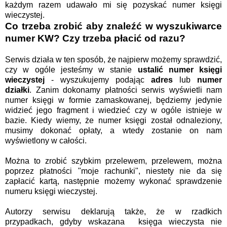
każdym razem udawało mi się pozyskać numer księgi
wieczystej.
Co trzeba zrobić aby znaleźć w wyszukiwarce
numer KW? Czy trzeba płacić od razu?
Serwis działa w ten sposób, że najpierw możemy sprawdzić,
czy w ogóle jesteśmy w stanie
ustalić
numer księgi
wieczystej
- wyszukujemy podając
adres
lub
numer
działki
. Zanim dokonamy płatności serwis wyświetli nam
numer księgi w formie zamaskowanej, będziemy jedynie
widzieć jego fragment i wiedzieć czy w ogóle istnieje w
bazie. Kiedy wiemy, że numer księgi został odnaleziony,
musimy dokonać opłaty, a wtedy zostanie on nam
wyświetlony w całości.
Można to zrobić szybkim przelewem, przelewem, można
poprzez płatności "moje rachunki", niestety nie da się
zapłacić kartą, następnie możemy wykonać sprawdzenie
numeru księgi wieczystej.
Autorzy serwisu deklarują także, że w rzadkich
przypadkach, gdyby wskazana księga wieczysta nie