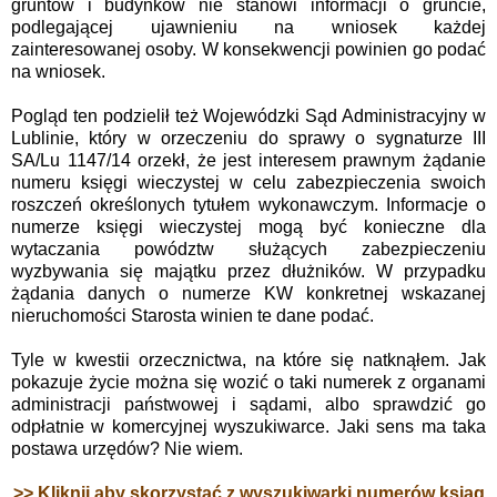
gruntów i budynków nie stanowi informacji o gruncie,
podlegającej ujawnieniu na wniosek każdej
zainteresowanej osoby. W konsekwencji powinien go podać
na wniosek.
Pogląd ten podzielił też Wojewódzki Sąd Administracyjny w
Lublinie, który w orzeczeniu do sprawy o sygnaturze III
SA/Lu 1147/14 orzekł, że jest interesem prawnym żądanie
numeru księgi wieczystej w celu zabezpieczenia swoich
roszczeń określonych tytułem wykonawczym.
Informacje o
numerze księgi wieczystej mogą być konieczne dla
wytaczania powództw służących zabezpieczeniu
wyzbywania się majątku przez dłużników. W przypadku
żądania danych o numerze KW konkretnej wskazanej
nieruchomości Starosta winien te dane podać.
Tyle w kwestii orzecznictwa, na które się natknąłem. Jak
pokazuje życie można się wozić o taki numerek z organami
administracji państwowej i sądami, albo sprawdzić go
odpłatnie w komercyjnej wyszukiwarce. Jaki sens ma taka
postawa urzędów? Nie wiem.
>> Kliknij aby skorzystać z wyszukiwarki numerów ksiąg