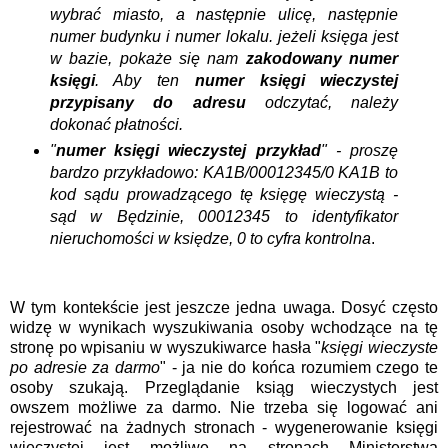
wybrać miasto, a następnie ulicę, następnie
numer budynku i numer lokalu. jeżeli księga jest
w bazie, pokaże się nam
zakodowany numer
księgi
. Aby ten
numer księgi wieczystej
przypisany do adresu
odczytać, należy
dokonać płatności.
"
numer księgi wieczystej przykład
" - proszę
bardzo przykładowo: KA1B/00012345/0 KA1B to
kod sądu prowadzącego tę księgę wieczystą -
sąd w Będzinie, 00012345 to identyfikator
nieruchomości w księdze, 0 to cyfra kontrolna
.
W tym kontekście jest jeszcze jedna uwaga. Dosyć często
widzę w wynikach wyszukiwania osoby wchodzące na tę
stronę po wpisaniu w wyszukiwarce hasła "
księgi wieczyste
po adresie za darmo
" - ja nie do końca rozumiem czego te
osoby szukają. Przeglądanie ksiąg wieczystych jest
owszem możliwe za darmo. Nie trzeba się logować ani
rejestrować na żadnych stronach - wygenerowanie księgi
wieczystej jest możliwe na stronach Ministerstwa