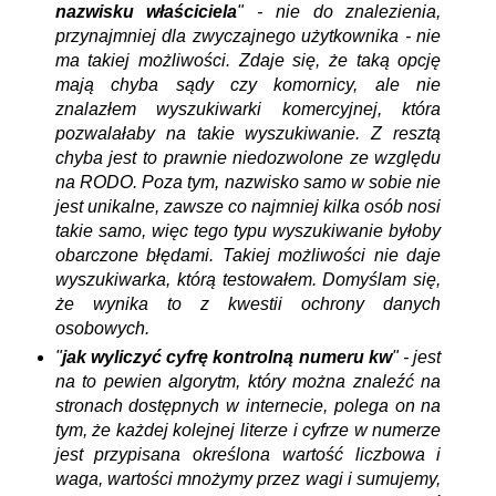
nazwisku właściciela
" -
nie do znalezienia,
przynajmniej dla zwyczajnego użytkownika - nie
ma takiej możliwości. Zdaje się, że taką opcję
mają chyba sądy czy komornicy, ale nie
znalazłem wyszukiwarki komercyjnej, która
pozwalałaby na takie wyszukiwanie. Z resztą
chyba jest to prawnie niedozwolone ze względu
na RODO. Poza tym, nazwisko samo w sobie nie
jest unikalne, zawsze co najmniej kilka osób nosi
takie samo, więc tego typu wyszukiwanie byłoby
obarczone błędami.
Takiej możliwości nie daje
wyszukiwarka, którą testowałem. Domyślam się,
że wynika to z kwestii ochrony danych
osobowych.
"
jak wyliczyć cyfrę kontrolną numeru kw
" - jest
na to pewien algorytm, który można znaleźć na
stronach dostępnych w internecie, polega on na
tym, że każdej kolejnej literze i cyfrze w numerze
jest przypisana określona wartość liczbowa i
waga, wartości mnożymy przez wagi i sumujemy,