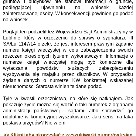
gruntów i budynków nie stanowi informacji o gruncie,
podlegającej ujawnieniu na wniosek każdej
zainteresowanej osoby. W konsekwencji powinien go podać
na wniosek.
Pogląd ten podzielił też Wojewódzki Sąd Administracyjny w
Lublinie, który w orzeczeniu do sprawy o sygnaturze III
SA/Lu 1147/14 orzekł, że jest interesem prawnym żądanie
numeru księgi wieczystej w celu zabezpieczenia swoich
roszczeń określonych tytułem wykonawczym.
Informacje o
numerze księgi wieczystej mogą być konieczne dla
wytaczania powództw służących zabezpieczeniu
wyzbywania się majątku przez dłużników. W przypadku
żądania danych o numerze KW konkretnej wskazanej
nieruchomości Starosta winien te dane podać.
Tyle w kwestii orzecznictwa, na które się natknąłem. Jak
pokazuje życie można się wozić o taki numerek z organami
administracji państwowej i sądami, albo sprawdzić go
odpłatnie w komercyjnej wyszukiwarce. Jaki sens ma taka
postawa urzędów? Nie wiem.
>> Kliknij aby skorzystać z wyszukiwarki numerów ksiąg