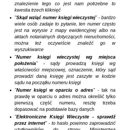
znalezienie tego co jest nam potrzebne to
kwestia trzech kliknięć
"
Skąd wziąć numer księgi wieczystej
" - bardzo
wiele osób zadaje to pytanie, ten numer często
jest na wyrysie z mapy ewidencyjnej albo na
aktach notarialnych dotyczących nieruchomości,
można też oczywiście znaleźć go w
wyszukiwarce
"
Numer księgi wieczystej wg miejsca
położenia
" - sądy prowadzą księgi wg
właściwości miejscowej, oznaczenie, który sąd
prowadzi daną księgę jest zaszyte w kodzie
sądu na początku numeru księgi
"
Numer księgi w oparciu o adres
"
- tak na
prawdę w oparciu o adres można określić tylko
pierwszą część numeru, resztę trzeba
dopasować na podstawie bazy danych
"
Elektroniczne Księgi Wieczyste - sprawdź
przez internet
" - to hasło powinno zaprowadzić
użytkowników do strony Ministerstwa