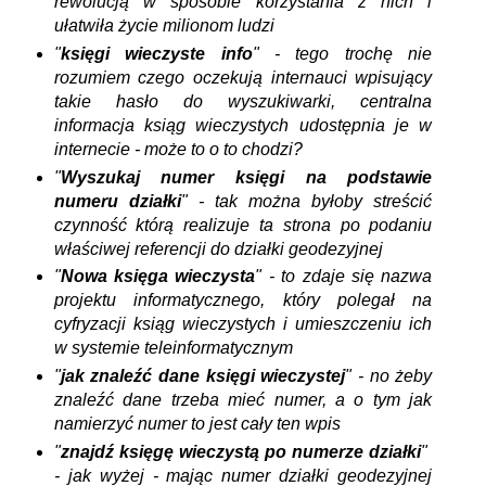
rewolucją w sposobie korzystania z nich i
ułatwiła życie milionom ludzi
"
księgi wieczyste info
" - tego trochę nie
rozumiem czego oczekują internauci wpisujący
takie hasło do wyszukiwarki, centralna
informacja ksiąg wieczystych udostępnia je w
internecie - może to o to chodzi?
"
Wyszukaj
numer
księgi na podstawie
numeru działki
" - tak można byłoby streścić
czynność którą realizuje ta strona po podaniu
właściwej referencji do działki geodezyjnej
"
Nowa księga wieczysta
" - to zdaje się nazwa
projektu informatycznego, który polegał na
cyfryzacji ksiąg wieczystych i umieszczeniu ich
w systemie teleinformatycznym
"
jak znaleźć dane księgi wieczystej
" - no żeby
znaleźć dane trzeba mieć numer, a o tym jak
namierzyć numer to jest cały ten wpis
"
znajdź księgę wieczystą po numerze działki
"
- jak wyżej - mając numer działki geodezyjnej