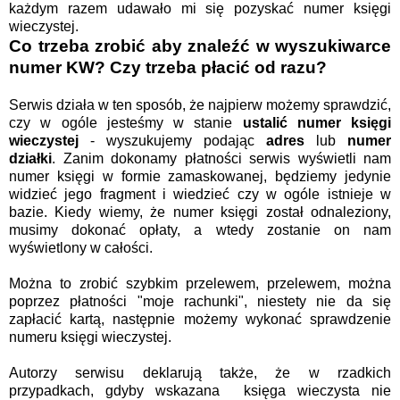
każdym razem udawało mi się pozyskać numer księgi
wieczystej.
Co trzeba zrobić aby znaleźć w wyszukiwarce
numer KW? Czy trzeba płacić od razu?
Serwis działa w ten sposób, że najpierw możemy sprawdzić,
czy w ogóle jesteśmy w stanie
ustalić
numer księgi
wieczystej
- wyszukujemy podając
adres
lub
numer
działki
. Zanim dokonamy płatności serwis wyświetli nam
numer księgi w formie zamaskowanej, będziemy jedynie
widzieć jego fragment i wiedzieć czy w ogóle istnieje w
bazie. Kiedy wiemy, że numer księgi został odnaleziony,
musimy dokonać opłaty, a wtedy zostanie on nam
wyświetlony w całości.
Można to zrobić szybkim przelewem, przelewem, można
poprzez płatności "moje rachunki", niestety nie da się
zapłacić kartą, następnie możemy wykonać sprawdzenie
numeru księgi wieczystej.
Autorzy serwisu deklarują także, że w rzadkich
przypadkach, gdyby wskazana księga wieczysta nie