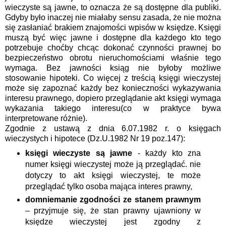
wieczyste są jawne, to oznacza że są dostępne dla publiki.
Gdyby było inaczej nie miałaby sensu zasada, że nie można
się zasłaniać brakiem znajomości wpisów w księdze. Księgi
muszą być więc jawne i dostępne dla każdego kto tego
potrzebuje choćby chcąc dokonać czynności prawnej bo
bezpieczeństwo obrotu nieruchomościami właśnie tego
wymaga. Bez jawności ksiąg nie byłoby możliwe
stosowanie hipoteki. Co więcej z treścią księgi wieczystej
może się zapoznać każdy bez konieczności wykazywania
interesu prawnego, dopiero przeglądanie akt księgi wymaga
wykazania takiego interesu(co w praktyce bywa
interpretowane różnie).
Zgodnie z ustawą z dnia 6.07.1982 r. o księgach
wieczystych i hipotece (Dz.U.1982 Nr 19 poz.147):
księgi wieczyste są jawne
- każdy kto zna
numer księgi wieczystej może ją przeglądać. nie
dotyczy to akt księgi wieczystej, te może
przeglądać tylko osoba mająca interes prawny,
domniemanie zgodności ze stanem prawnym
– przyjmuje się, że stan prawny ujawniony w
księdze wieczystej jest zgodny z