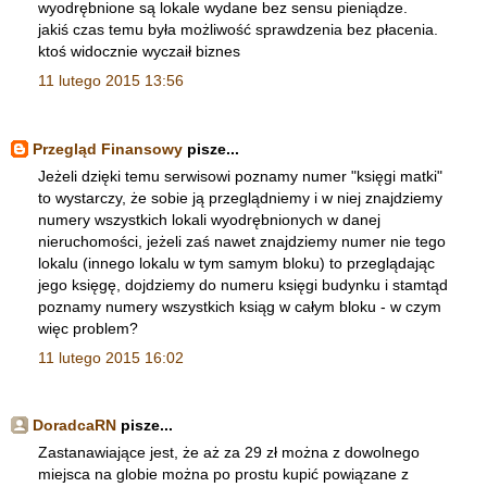
wyodrębnione są lokale wydane bez sensu pieniądze.
jakiś czas temu była możliwość sprawdzenia bez płacenia.
ktoś widocznie wyczaił biznes
11 lutego 2015 13:56
Przegląd Finansowy
pisze...
Jeżeli dzięki temu serwisowi poznamy numer "księgi matki"
to wystarczy, że sobie ją przeglądniemy i w niej znajdziemy
numery wszystkich lokali wyodrębnionych w danej
nieruchomości, jeżeli zaś nawet znajdziemy numer nie tego
lokalu (innego lokalu w tym samym bloku) to przeglądając
jego księgę, dojdziemy do numeru księgi budynku i stamtąd
poznamy numery wszystkich ksiąg w całym bloku - w czym
więc problem?
11 lutego 2015 16:02
DoradcaRN
pisze...
Zastanawiające jest, że aż za 29 zł można z dowolnego
miejsca na globie można po prostu kupić powiązane z