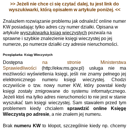
>> Jeżeli nie chce ci się czytać dalej, tu jest link do
wyszukiwarki, którą opisałem w artykule poniżej. <<
Znalazłem rozwiązanie problemu jak odnaleźć online numer
KW posiadając tylko adres czy numer działki. Opisana w
artykule
wyszukiwarka ksiąg wieczystych
pozwala na
sprawne i szybkie znalezienie księgi wieczystej po jej
numerze, po numerze działki czy adresie nieruchomości.
Przeglądarka Ksiąg Wieczystych
Dostępna
na stronie Ministerstwa
Sprawiedliwości
(http://ekw.ms.gov.pl) usługa nie ma
możliwości wyświetlenia księgi, jeśli nie znamy pełnego jej
elektronicznego numeru księgi wieczystej. Chodzi
oczywiście o tzw. nowy numer KW, który powstał kiedy
księgi zostały zmigrowane do systemu informatycznego.
Jeżeli ktoś ma tylko adres nieruchomości to nie jest w stanie
wyszukać tam księgi wieczystej. Sam stawałem przed tym
problemem kiedy chciałem
sprawdzić online Księgę
Wieczystą po adresie
, a nie znałem jej numeru.
Brak
numeru KW
to kłopot, szczególnie kiedy np. chcemy