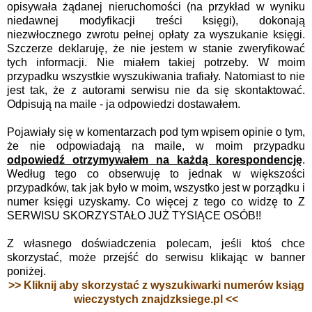
opisywała żądanej nieruchomości (na przykład w wyniku
niedawnej modyfikacji treści księgi), dokonają
niezwłocznego zwrotu pełnej opłaty za wyszukanie księgi.
Szczerze deklaruję, że nie jestem w stanie zweryfikować
tych informacji. Nie miałem takiej potrzeby. W moim
przypadku wszystkie wyszukiwania trafiały. Natomiast to nie
jest tak, że z autorami serwisu nie da się skontaktować.
Odpisują na maile - ja odpowiedzi dostawałem.
Pojawiały się w komentarzach pod tym wpisem opinie o tym,
że nie odpowiadają na maile, w moim przypadku
odpowiedź otrzymywałem na każdą korespondencję
.
Według tego co obserwuję to jednak w większości
przypadków, tak jak było w moim, wszystko jest w porządku i
numer księgi uzyskamy. Co więcej z tego co widzę to Z
SERWISU SKORZYSTAŁO JUŻ TYSIĄCE OSÓB!!
Z własnego doświadczenia polecam, jeśli ktoś chce
skorzystać, może przejść do serwisu klikając w banner
poniżej.
>> Kliknij aby skorzystać z wyszukiwarki numerów ksiąg
wieczystych znajdzksiege.pl <<