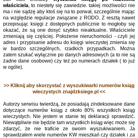
właściciela
, to niestety się zawiedzie. takiej możliwości nie
ma i nie sądzę aby ktoś się na to porwał, szczególnie mając
na względzie regulacje związane z RODO. Z resztą nawet
przepisując księgi z dostępnych publicznie to mogłoby się
okazać, że są one dosyć szybko nieaktualne. Właściciele
zmieniają się częściej. Położenie nieruchomości - czyli jej
adres i przypisanie adresu do księgi wieczystej zmienia się
w bardzo szczególnych, rzadkich przypadkach. Można
zatem szukać wyłącznie po danych adresowych (a to nie są
żadne dane osobowe) czy też po numerach działek ( to już
w ogóle).
>> Kliknij aby skorzystać z wyszukiwarki numerów ksiąg
wieczystych znajdzksiege.pl <<
Autorzy serwisu twierdzą, że posiadają zindeksowane dane
dotyczące numerów ksiąg z około 80% wszystkich ksiąg
wieczystych. Nie jestem w stanie tej deklaracji sprawdzić.
Niewątpliwie nie będzie tam wszystkich ksiąg więc może się
zdarzyć, że nie traficie ze swoim wyszukiwaniem. Ja
sprawdzałem wiele numerów KW mieszkań czy działek i za