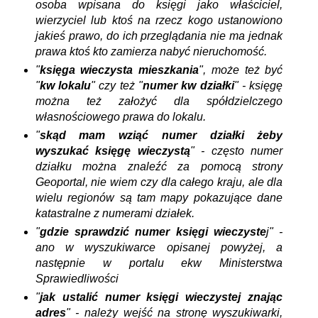
osoba wpisana do księgi jako właściciel,
wierzyciel lub ktoś na rzecz kogo ustanowiono
jakieś prawo, do ich przeglądania nie ma jednak
prawa ktoś kto zamierza nabyć nieruchomość.
"
księga wieczysta mieszkania
", może też być
"
kw lokalu
" czy też "
numer kw działki
" - księgę
można też założyć dla spółdzielczego
własnościowego prawa do lokalu.
"
skąd mam wziąć numer działki żeby
wyszukać księgę wieczystą
" - często numer
działku można znaleźć za pomocą strony
Geoportal, nie wiem czy dla całego kraju, ale dla
wielu regionów są tam mapy pokazujące dane
katastralne z numerami działek.
"
gdzie sprawdzić numer księgi wieczyste
j" -
ano w wyszukiwarce opisanej powyżej, a
następnie w portalu ekw Ministerstwa
Sprawiedliwości
"
jak ustalić numer księgi wieczystej znając
adres
" - należy wejść na stronę wyszukiwarki,