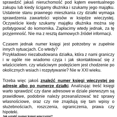
sprawdzić jakaś nieruchomość pod kątem ewentualnego
zakupu lub kiedy ścigamy dłużnika i szukamy jego majątku.
Ustalenie stanu prawnego mieszkania czy działki wymaga
sprawdzenia zawartości wpisów w księdze wieczystej.
Oczywiście kiedy szukamy majątku dłużnika można się
pofatygować do komornika. Zapłacimy wtedy jednak, za tę
przyjemność. Nie ma z resztą darmowych źródeł informacji.
Czasem jednak numer księgi jest potrzebny w zupełnie
innych sytuacjach. Co wtedy?
Przykładowo niezabudowana działka, która z nami graniczy
i w ogóle nie wiadomo czyja i jak skontaktować się z
właścicielem. czy właściwym podejściem jest chodzenie po
okolicznych wsiach i rozpytywanie? Nie w XXI wieku.
Trzeba więc jakoś
znaleźć numer księgi wieczystej po
adresie albo po numerze działki
. Analizując treść księgi
warto sprawdzić czy dane adresowe w dziale pierwszym są
prawidłowe, podobnie należy przeanalizować też sprawy
własnościowe, oraz czy nie znajdują się tam wpisy o
służebnościach, roszczenia, ograniczenia, prawa czy
hipoteki.
Jak ustalić numer księgi wieczystej?