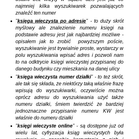
najmniej kilka wyszukiwarek pozwalających
znaleźć ten numer
"
księga wieczysta po adresie
" - to duży skrót
myślowy ale znalezienie numeru księgi na
podstawie adresu jest jak najbardziej możliwe -
opisałem jak to zrobić powyższym poście,
wyszukiwanie jest trywialnie proste, wystarczy w
polu wyszukiwania wpisać adres i pozwoli nam
to na odktrycie księgi wieczystej przypisanej do
danego budynku czy mieszkania na danej ulicy
"
księga wieczysta numer działki
" - to też skrót,
ale tak się składa, że niektórzy taką właśnie frazę
wpisują do wyszukiwarki, oczywiście można
oprócz adresu do wyszukiwania użyć także
numeru działki, śmiem twierdzić że bardziej
jednoznaczne przypisanie numeru KW jest
właśnie do numeru działki
"
księgi wieczyste online
" - są dostępne już od
wielu lat, cyfryzacja ksiąg wieczystych była