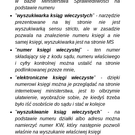
w bazie Ministerstwa Sprawiedliwości na
podstawie numeru
"
wyszukiwarka ksiąg wieczystych
" - narzędzie
prezentowane na tej stronie nie jest
wyszukiwarką sensu stricto, ale w zasadzie
pozwala na znalezienie numeru księgi a nie
samej księgi, wyszukiwarka jest na stronie MS
"
numer księgi wieczystej
" -
ten numer
składający się z kodu sądu, numeru właściwego
i cyfry kontrolnej można ustalić na stronie
podlinkowanej przeze mnie,
"
elektroniczne księgi wieczyste
" - dzięki
numerowi księgi można je przeglądać na stronie
internetowej ministerstwa, jest to olbrzymie
ułatwienie, wyobraźcie sobie, że kiedyś trzeba
było iść osobiście do sądu i stać w kolejce
"
wyszukiwanie ksiąg wieczystych
" - na
podstawie numeru działki albo adresu można
namierzyć numer KW, który następnie pozwoli
właśnie na wyszukanie właściwej księgi