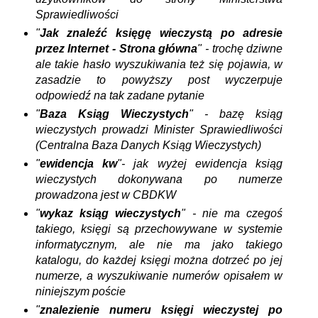
Sprawiedliwości
"
Jak znaleźć księgę wieczystą po adresie
przez Internet - Strona główna
" - trochę dziwne
ale takie hasło wyszukiwania też się pojawia, w
zasadzie to powyższy post wyczerpuje
odpowiedź na tak zadane pytanie
"
Baza Ksiąg Wieczystych
" - bazę ksiąg
wieczystych prowadzi Minister Sprawiedliwości
(Centralna Baza Danych Ksiąg Wieczystych)
"
ewidencja kw
"- jak wyżej ewidencja ksiąg
wieczystych dokonywana po numerze
prowadzona jest w CBDKW
"
wykaz ksiąg wieczystych
" - nie ma czegoś
takiego, księgi są przechowywane w systemie
informatycznym, ale nie ma jako takiego
katalogu, do każdej księgi można dotrzeć po jej
numerze, a wyszukiwanie numerów opisałem w
niniejszym poście
"
znalezienie numeru księgi wieczystej po