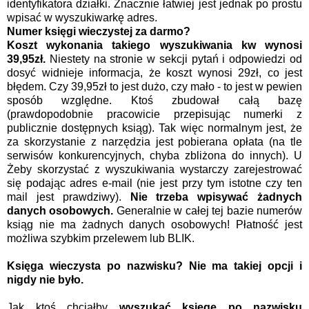
identyfikatora działki. Znacznie łatwiej jest jednak po prostu
wpisać w wyszukiwarkę adres.
Numer księgi wieczystej za darmo?
Koszt wykonania takiego wyszukiwania kw wynosi
39,95zł.
Niestety na stronie w sekcji pytań i odpowiedzi od
dosyć widnieje informacja, że koszt wynosi 29zł, co jest
błędem. Czy 39,95zł to jest dużo, czy mało - to jest w pewien
sposób względne. Ktoś zbudował całą bazę
(prawdopodobnie pracowicie przepisując numerki z
publicznie dostępnych ksiąg). Tak więc normalnym jest, że
za skorzystanie z narzędzia jest pobierana opłata (na tle
serwisów konkurencyjnych, chyba zbliżona do innych). U
Żeby skorzystać z wyszukiwania wystarczy zarejestrować
się podając adres e-mail (nie jest przy tym istotne czy ten
mail jest prawdziwy).
Nie trzeba wpisywać żadnych
danych osobowych.
Generalnie w całej tej bazie numerów
ksiąg nie ma żadnych danych osobowych! Płatność jest
możliwa szybkim przelewem lub BLIK.
Księga wieczysta po nazwisku? Nie ma takiej opcji i
nigdy nie było.
Jak ktoś chciałby
wyszukać księgę po nazwisku