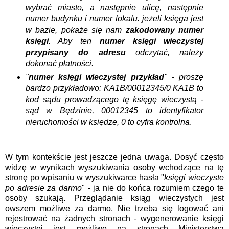
wybrać miasto, a następnie ulicę, następnie
numer budynku i numer lokalu. jeżeli księga jest
w bazie, pokaże się nam
zakodowany numer
księgi
. Aby ten
numer księgi wieczystej
przypisany do adresu
odczytać, należy
dokonać płatności.
"
numer księgi wieczystej przykład
" - proszę
bardzo przykładowo: KA1B/00012345/0 KA1B to
kod sądu prowadzącego tę księgę wieczystą -
sąd w Będzinie, 00012345 to identyfikator
nieruchomości w księdze, 0 to cyfra kontrolna
.
W tym kontekście jest jeszcze jedna uwaga. Dosyć często
widzę w wynikach wyszukiwania osoby wchodzące na tę
stronę po wpisaniu w wyszukiwarce hasła "
księgi wieczyste
po adresie za darmo
" - ja nie do końca rozumiem czego te
osoby szukają. Przeglądanie ksiąg wieczystych jest
owszem możliwe za darmo. Nie trzeba się logować ani
rejestrować na żadnych stronach - wygenerowanie księgi
wieczystej jest możliwe na stronach Ministerstwa