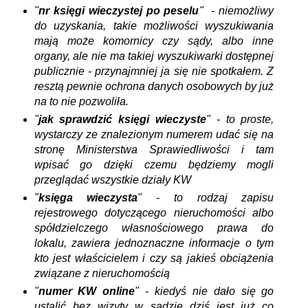
"
nr księgi wieczystej po peselu
" - niemożliwy
do uzyskania, takie możliwości wyszukiwania
mają może komornicy czy sądy, albo inne
organy, ale nie ma takiej wyszukiwarki dostępnej
publicznie - przynajmniej ja się nie spotkałem. Z
resztą pewnie ochrona danych osobowych by już
na to nie pozwoliła.
"
jak sprawdzić księgi wieczyste
" - to proste,
wystarczy ze znalezionym numerem udać się na
stronę Ministerstwa Sprawiedliwości i tam
wpisać go dzięki czemu będziemy mogli
przeglądać wszystkie działy KW
"
księga wieczysta
" - to rodzaj zapisu
rejestrowego dotyczącego nieruchomości albo
spółdzielczego własnościowego prawa do
lokalu, zawiera jednoznaczne informacje o tym
kto jest właścicielem i czy są jakieś obciążenia
związane z nieruchomością
"
numer KW online
" - kiedyś nie dało się go
ustalić bez wizyty w sądzie dziś jest już co