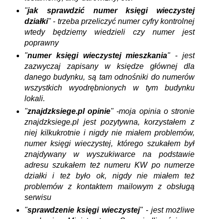
"
jak sprawdzić numer księgi wieczystej
działki
" - trzeba przeliczyć numer cyfry kontrolnej
wtedy będziemy wiedzieli czy numer jest
poprawny
"
numer księgi wieczystej mieszkania
" - jest
zazwyczaj zapisany w księdze głównej dla
danego budynku, są tam odnośniki do numerów
wszystkich wyodrębnionych w tym budynku
lokali.
"
znajdzksiege.pl opinie
" -moja opinia o stronie
znajdzksiege.pl jest pozytywna, korzystałem z
niej kilkukrotnie i nigdy nie miałem problemów,
numer księgi wieczystej, którego szukałem był
znajdywany w wyszukiwarce na podstawie
adresu szukałem też numeru KW po numerze
działki i też było ok, nigdy nie miałem też
problemów z kontaktem mailowym z obsługą
serwisu
"
sprawdzenie księgi wieczystej
" - jest możliwe