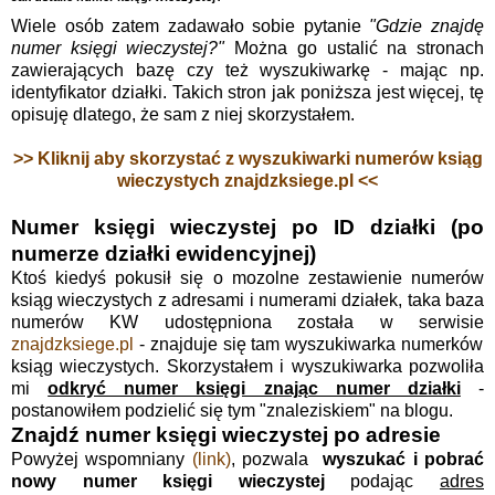
Wiele osób zatem zadawało sobie pytanie
"Gdzie znajdę
numer księgi wieczystej?"
Można go ustalić na stronach
zawierających bazę czy też wyszukiwarkę - mając np.
identyfikator działki. Takich stron jak poniższa jest więcej, tę
opisuję dlatego, że sam z niej skorzystałem.
>> Kliknij aby skorzystać z wyszukiwarki numerów ksiąg
wieczystych znajdzksiege.pl <<
Numer księgi wieczystej po ID działki (po
numerze działki ewidencyjnej)
Ktoś kiedyś pokusił się o mozolne zestawienie numerów
ksiąg wieczystych z adresami i numerami działek, taka baza
numerów KW udostępniona została w serwisie
znajdzksiege.pl
- znajduje się tam wyszukiwarka numerków
ksiąg wieczystych. Skorzystałem i wyszukiwarka pozwoliła
mi
odkryć numer księgi znając numer działki
-
postanowiłem podzielić się tym "znaleziskiem" na blogu.
Znajdź numer księgi wieczystej po adresie
Powyżej wspomniany
(link)
, pozwala
wyszukać i pobrać
nowy numer księgi wieczystej
podając
adres