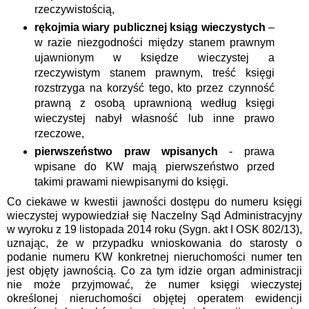
rzeczywistością,
rękojmia wiary publicznej ksiąg wieczystych
–
w razie niezgodności między stanem prawnym
ujawnionym w księdze wieczystej a
rzeczywistym stanem prawnym, treść księgi
rozstrzyga na korzyść tego, kto przez czynność
prawną z osobą uprawnioną według księgi
wieczystej nabył własność lub inne prawo
rzeczowe,
pierwszeństwo praw wpisanych
- prawa
wpisane do KW mają pierwszeństwo przed
takimi prawami niewpisanymi do księgi.
Co ciekawe w kwestii jawności dostępu do numeru księgi
wieczystej wypowiedział się Naczelny Sąd Administracyjny
w wyroku z 19 listopada 2014 roku
(Sygn. akt I OSK 802/13),
uznając, że w przypadku wnioskowania do starosty o
podanie numeru KW konkretnej nieruchomości numer ten
jest objęty jawnością. Co za tym idzie organ administracji
nie może przyjmować, że
numer księgi wieczystej
określonej nieruchomości objętej operatem ewidencji