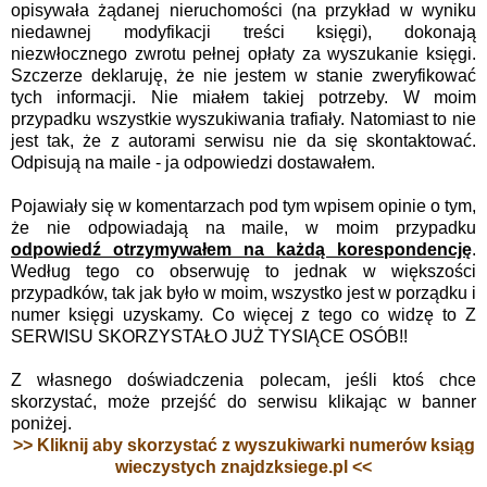
opisywała żądanej nieruchomości (na przykład w wyniku
niedawnej modyfikacji treści księgi), dokonają
niezwłocznego zwrotu pełnej opłaty za wyszukanie księgi.
Szczerze deklaruję, że nie jestem w stanie zweryfikować
tych informacji. Nie miałem takiej potrzeby. W moim
przypadku wszystkie wyszukiwania trafiały. Natomiast to nie
jest tak, że z autorami serwisu nie da się skontaktować.
Odpisują na maile - ja odpowiedzi dostawałem.
Pojawiały się w komentarzach pod tym wpisem opinie o tym,
że nie odpowiadają na maile, w moim przypadku
odpowiedź otrzymywałem na każdą korespondencję
.
Według tego co obserwuję to jednak w większości
przypadków, tak jak było w moim, wszystko jest w porządku i
numer księgi uzyskamy. Co więcej z tego co widzę to Z
SERWISU SKORZYSTAŁO JUŻ TYSIĄCE OSÓB!!
Z własnego doświadczenia polecam, jeśli ktoś chce
skorzystać, może przejść do serwisu klikając w banner
poniżej.
>> Kliknij aby skorzystać z wyszukiwarki numerów ksiąg
wieczystych znajdzksiege.pl <<