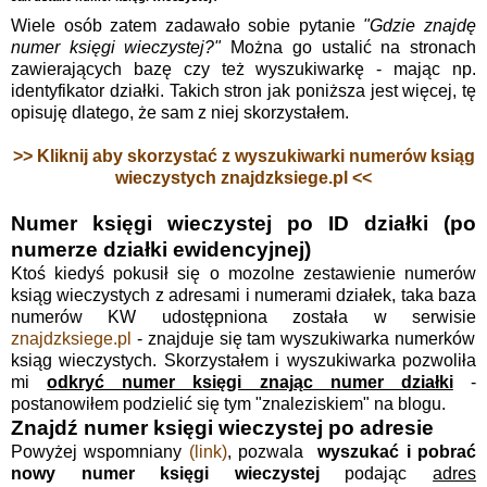
Wiele osób zatem zadawało sobie pytanie
"Gdzie znajdę
numer księgi wieczystej?"
Można go ustalić na stronach
zawierających bazę czy też wyszukiwarkę - mając np.
identyfikator działki. Takich stron jak poniższa jest więcej, tę
opisuję dlatego, że sam z niej skorzystałem.
>> Kliknij aby skorzystać z wyszukiwarki numerów ksiąg
wieczystych znajdzksiege.pl <<
Numer księgi wieczystej po ID działki (po
numerze działki ewidencyjnej)
Ktoś kiedyś pokusił się o mozolne zestawienie numerów
ksiąg wieczystych z adresami i numerami działek, taka baza
numerów KW udostępniona została w serwisie
znajdzksiege.pl
- znajduje się tam wyszukiwarka numerków
ksiąg wieczystych. Skorzystałem i wyszukiwarka pozwoliła
mi
odkryć numer księgi znając numer działki
-
postanowiłem podzielić się tym "znaleziskiem" na blogu.
Znajdź numer księgi wieczystej po adresie
Powyżej wspomniany
(link)
, pozwala
wyszukać i pobrać
nowy numer księgi wieczystej
podając
adres