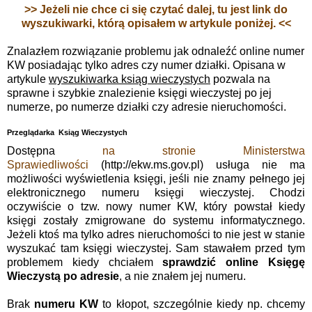
>> Jeżeli nie chce ci się czytać dalej, tu jest link do
wyszukiwarki, którą opisałem w artykule poniżej. <<
Znalazłem rozwiązanie problemu jak odnaleźć online numer
KW posiadając tylko adres czy numer działki. Opisana w
artykule
wyszukiwarka ksiąg wieczystych
pozwala na
sprawne i szybkie znalezienie księgi wieczystej po jej
numerze, po numerze działki czy adresie nieruchomości.
Przeglądarka Ksiąg Wieczystych
Dostępna
na stronie Ministerstwa
Sprawiedliwości
(http://ekw.ms.gov.pl) usługa nie ma
możliwości wyświetlenia księgi, jeśli nie znamy pełnego jej
elektronicznego numeru księgi wieczystej. Chodzi
oczywiście o tzw. nowy numer KW, który powstał kiedy
księgi zostały zmigrowane do systemu informatycznego.
Jeżeli ktoś ma tylko adres nieruchomości to nie jest w stanie
wyszukać tam księgi wieczystej. Sam stawałem przed tym
problemem kiedy chciałem
sprawdzić online Księgę
Wieczystą po adresie
, a nie znałem jej numeru.
Brak
numeru KW
to kłopot, szczególnie kiedy np. chcemy