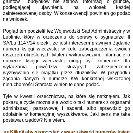
gruntów i budynków nie stanowi informacji o gruncie,
podlegającej ujawnieniu na wniosek każdej
zainteresowanej osoby. W konsekwencji powinien go podać
na wniosek.
Pogląd ten podzielił też Wojewódzki Sąd Administracyjny w
Lublinie, który w orzeczeniu do sprawy o sygnaturze III
SA/Lu 1147/14 orzekł, że jest interesem prawnym żądanie
numeru księgi wieczystej w celu zabezpieczenia swoich
roszczeń określonych tytułem wykonawczym.
Informacje o
numerze księgi wieczystej mogą być konieczne dla
wytaczania powództw służących zabezpieczeniu
wyzbywania się majątku przez dłużników. W przypadku
żądania danych o numerze KW konkretnej wskazanej
nieruchomości Starosta winien te dane podać.
Tyle w kwestii orzecznictwa, na które się natknąłem. Jak
pokazuje życie można się wozić o taki numerek z organami
administracji państwowej i sądami, albo sprawdzić go
odpłatnie w komercyjnej wyszukiwarce. Jaki sens ma taka
postawa urzędów? Nie wiem.
>> Kliknij aby skorzystać z wyszukiwarki numerów ksiąg