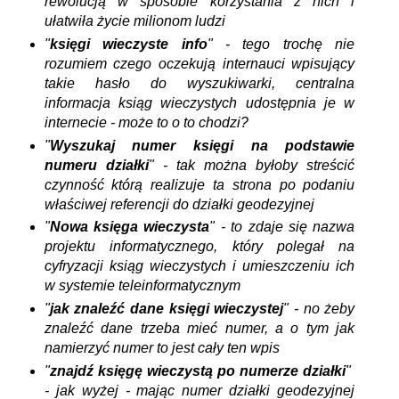
rewolucją w sposobie korzystania z nich i
ułatwiła życie milionom ludzi
"
księgi wieczyste info
" - tego trochę nie
rozumiem czego oczekują internauci wpisujący
takie hasło do wyszukiwarki, centralna
informacja ksiąg wieczystych udostępnia je w
internecie - może to o to chodzi?
"
Wyszukaj
numer
księgi na podstawie
numeru działki
" - tak można byłoby streścić
czynność którą realizuje ta strona po podaniu
właściwej referencji do działki geodezyjnej
"
Nowa księga wieczysta
" - to zdaje się nazwa
projektu informatycznego, który polegał na
cyfryzacji ksiąg wieczystych i umieszczeniu ich
w systemie teleinformatycznym
"
jak znaleźć dane księgi wieczystej
" - no żeby
znaleźć dane trzeba mieć numer, a o tym jak
namierzyć numer to jest cały ten wpis
"
znajdź księgę wieczystą po numerze działki
"
- jak wyżej - mając numer działki geodezyjnej