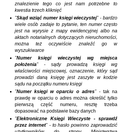
znalezienie tego co jest nam potrzebne to
kwestia trzech kliknięć
"
Skąd wziąć numer księgi wieczystej
" - bardzo
wiele osób zadaje to pytanie, ten numer często
jest na wyrysie z mapy ewidencyjnej albo na
aktach notarialnych dotyczących nieruchomości,
można też oczywiście znaleźć go w
wyszukiwarce
"
Numer księgi wieczystej wg miejsca
położenia
" - sądy prowadzą księgi wg
właściwości miejscowej, oznaczenie, który sąd
prowadzi daną księgę jest zaszyte w kodzie
sądu na początku numeru księgi
"
Numer księgi w oparciu o adres
"
- tak na
prawdę w oparciu o adres można określić tylko
pierwszą część numeru, resztę trzeba
dopasować na podstawie bazy danych
"
Elektroniczne Księgi Wieczyste - sprawdź
przez internet
" - to hasło powinno zaprowadzić
użytkowników do strony Ministerstwa