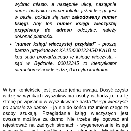
wybrać miasto, a następnie ulicę, następnie
numer budynku i numer lokalu. jeżeli księga jest
w bazie, pokaże się nam
zakodowany numer
księgi
. Aby ten
numer księgi wieczystej
przypisany do adresu
odczytać, należy
dokonać płatności.
"
numer księgi wieczystej przykład
" - proszę
bardzo przykładowo: KA1B/00012345/0 KA1B to
kod sądu prowadzącego tę księgę wieczystą -
sąd w Będzinie, 00012345 to identyfikator
nieruchomości w księdze, 0 to cyfra kontrolna
.
W tym kontekście jest jeszcze jedna uwaga. Dosyć często
widzę w wynikach wyszukiwania osoby wchodzące na tę
stronę po wpisaniu w wyszukiwarce hasła "
księgi wieczyste
po adresie za darmo
" - ja nie do końca rozumiem czego te
osoby szukają. Przeglądanie ksiąg wieczystych jest
owszem możliwe za darmo. Nie trzeba się logować ani
rejestrować na żadnych stronach - wygenerowanie księgi
wieczystej jest możliwe na stronach Ministerstwa