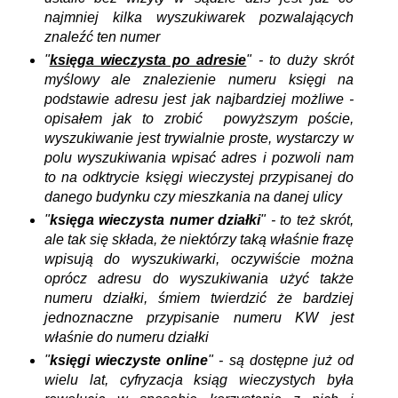
najmniej kilka wyszukiwarek pozwalających
znaleźć ten numer
"
księga wieczysta po adresie
" - to duży skrót
myślowy ale znalezienie numeru księgi na
podstawie adresu jest jak najbardziej możliwe -
opisałem jak to zrobić powyższym poście,
wyszukiwanie jest trywialnie proste, wystarczy w
polu wyszukiwania wpisać adres i pozwoli nam
to na odktrycie księgi wieczystej przypisanej do
danego budynku czy mieszkania na danej ulicy
"
księga wieczysta numer działki
" - to też skrót,
ale tak się składa, że niektórzy taką właśnie frazę
wpisują do wyszukiwarki, oczywiście można
oprócz adresu do wyszukiwania użyć także
numeru działki, śmiem twierdzić że bardziej
jednoznaczne przypisanie numeru KW jest
właśnie do numeru działki
"
księgi wieczyste online
" - są dostępne już od
wielu lat, cyfryzacja ksiąg wieczystych była