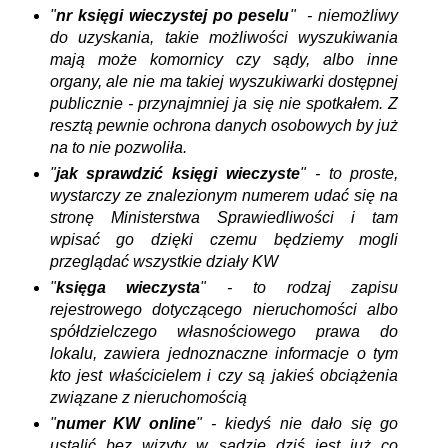
"
nr księgi wieczystej po peselu
" - niemożliwy
do uzyskania, takie możliwości wyszukiwania
mają może komornicy czy sądy, albo inne
organy, ale nie ma takiej wyszukiwarki dostępnej
publicznie - przynajmniej ja się nie spotkałem. Z
resztą pewnie ochrona danych osobowych by już
na to nie pozwoliła.
"
jak sprawdzić księgi wieczyste
" - to proste,
wystarczy ze znalezionym numerem udać się na
stronę Ministerstwa Sprawiedliwości i tam
wpisać go dzięki czemu będziemy mogli
przeglądać wszystkie działy KW
"
księga wieczysta
" - to rodzaj zapisu
rejestrowego dotyczącego nieruchomości albo
spółdzielczego własnościowego prawa do
lokalu, zawiera jednoznaczne informacje o tym
kto jest właścicielem i czy są jakieś obciążenia
związane z nieruchomością
"
numer KW online
" - kiedyś nie dało się go
ustalić bez wizyty w sądzie dziś jest już co