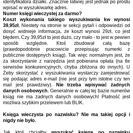
identyfikatora działki. Znacznie łatwiej jest jednak po prostu
wpisać w wyszukiwarkę adres.
Numer księgi wieczystej za darmo?
Koszt wykonania takiego wyszukiwania kw wynosi
39,95zł.
Niestety na stronie w sekcji pytań i odpowiedzi od
dosyć widnieje informacja, że koszt wynosi 29zł, co jest
błędem. Czy 39,95zł to jest dużo, czy mało - to jest w pewien
sposób względne. Ktoś zbudował całą bazę
(prawdopodobnie pracowicie przepisując numerki z
publicznie dostępnych ksiąg). Tak więc normalnym jest, że
za skorzystanie z narzędzia jest pobierana opłata (na tle
serwisów konkurencyjnych, chyba zbliżona do innych). U
Żeby skorzystać z wyszukiwania wystarczy zarejestrować
się podając adres e-mail (nie jest przy tym istotne czy ten
mail jest prawdziwy).
Nie trzeba wpisywać żadnych
danych osobowych.
Generalnie w całej tej bazie numerów
ksiąg nie ma żadnych danych osobowych! Płatność jest
możliwa szybkim przelewem lub BLIK.
Księga wieczysta po nazwisku? Nie ma takiej opcji i
nigdy nie było.
Jak ktoś chciałby
wyszukać księgę po nazwisku