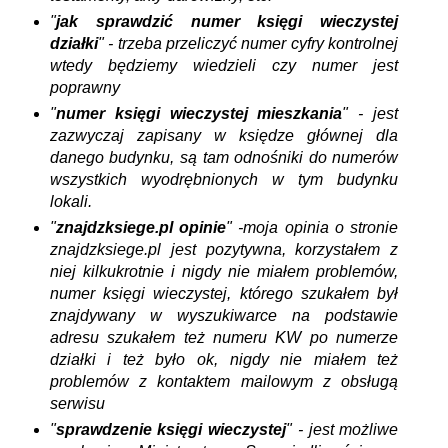
"
jak sprawdzić numer księgi wieczystej
działki
" - trzeba przeliczyć numer cyfry kontrolnej
wtedy będziemy wiedzieli czy numer jest
poprawny
"
numer księgi wieczystej mieszkania
" - jest
zazwyczaj zapisany w księdze głównej dla
danego budynku, są tam odnośniki do numerów
wszystkich wyodrębnionych w tym budynku
lokali.
"
znajdzksiege.pl opinie
" -moja opinia o stronie
znajdzksiege.pl jest pozytywna, korzystałem z
niej kilkukrotnie i nigdy nie miałem problemów,
numer księgi wieczystej, którego szukałem był
znajdywany w wyszukiwarce na podstawie
adresu szukałem też numeru KW po numerze
działki i też było ok, nigdy nie miałem też
problemów z kontaktem mailowym z obsługą
serwisu
"
sprawdzenie księgi wieczystej
" - jest możliwe