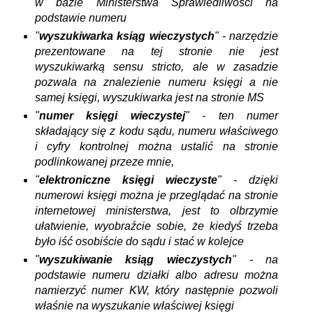
w bazie Ministerstwa Sprawiedliwości na
podstawie numeru
"
wyszukiwarka ksiąg wieczystych
" - narzędzie
prezentowane na tej stronie nie jest
wyszukiwarką sensu stricto, ale w zasadzie
pozwala na znalezienie numeru księgi a nie
samej księgi, wyszukiwarka jest na stronie MS
"
numer księgi wieczystej
" -
ten numer
składający się z kodu sądu, numeru właściwego
i cyfry kontrolnej można ustalić na stronie
podlinkowanej przeze mnie,
"
elektroniczne księgi wieczyste
" - dzięki
numerowi księgi można je przeglądać na stronie
internetowej ministerstwa, jest to olbrzymie
ułatwienie, wyobraźcie sobie, że kiedyś trzeba
było iść osobiście do sądu i stać w kolejce
"
wyszukiwanie ksiąg wieczystych
" - na
podstawie numeru działki albo adresu można
namierzyć numer KW, który następnie pozwoli
właśnie na wyszukanie właściwej księgi