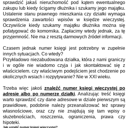
sprawdzić jakaś nieruchomość pod kątem ewentualnego
zakupu lub kiedy ścigamy dłużnika i szukamy jego majątku.
Ustalenie stanu prawnego mieszkania czy działki wymaga
sprawdzenia zawartości wpisów w księdze wieczystej.
Oczywiście kiedy szukamy majątku dłużnika można się
pofatygować do komornika. Zapłacimy wtedy jednak, za tę
przyjemność. Nie ma z resztą darmowych źródeł informacji.
Czasem jednak numer księgi jest potrzebny w zupełnie
innych sytuacjach. Co wtedy?
Przykładowo niezabudowana działka, która z nami graniczy
i w ogóle nie wiadomo czyja i jak skontaktować się z
właścicielem. czy właściwym podejściem jest chodzenie po
okolicznych wsiach i rozpytywanie? Nie w XXI wieku.
Trzeba więc jakoś
znaleźć numer księgi wieczystej po
adresie albo po numerze działki
. Analizując treść księgi
warto sprawdzić czy dane adresowe w dziale pierwszym są
prawidłowe, podobnie należy przeanalizować też sprawy
własnościowe, oraz czy nie znajdują się tam wpisy o
służebnościach, roszczenia, ograniczenia, prawa czy
hipoteki.
Jak ustalić numer księgi wieczystej?