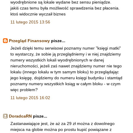
wyodrębnione są lokale wydane bez sensu pieniądze.
jakiś czas temu była możliwość sprawdzenia bez płacenia.
ktoś widocznie wyczaił biznes
11 lutego 2015 13:56
Przegląd Finansowy
pisze...
Jeżeli dzięki temu serwisowi poznamy numer "księgi matki"
to wystarczy, że sobie ją przeglądniemy i w niej znajdziemy
numery wszystkich lokali wyodrębnionych w danej
nieruchomości, jeżeli zaś nawet znajdziemy numer nie tego
lokalu (innego lokalu w tym samym bloku) to przeglądając
jego księgę, dojdziemy do numeru księgi budynku i stamtąd
poznamy numery wszystkich ksiąg w całym bloku - w czym
więc problem?
11 lutego 2015 16:02
DoradcaRN
pisze...
Zastanawiające jest, że aż za 29 zł można z dowolnego
miejsca na globie można po prostu kupić powiązane z