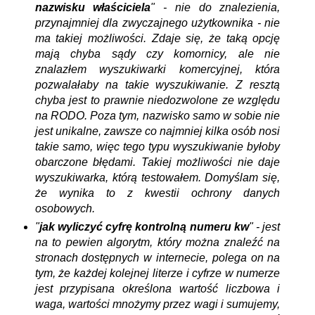
nazwisku właściciela
" -
nie do znalezienia,
przynajmniej dla zwyczajnego użytkownika - nie
ma takiej możliwości. Zdaje się, że taką opcję
mają chyba sądy czy komornicy, ale nie
znalazłem wyszukiwarki komercyjnej, która
pozwalałaby na takie wyszukiwanie. Z resztą
chyba jest to prawnie niedozwolone ze względu
na RODO. Poza tym, nazwisko samo w sobie nie
jest unikalne, zawsze co najmniej kilka osób nosi
takie samo, więc tego typu wyszukiwanie byłoby
obarczone błędami.
Takiej możliwości nie daje
wyszukiwarka, którą testowałem. Domyślam się,
że wynika to z kwestii ochrony danych
osobowych.
"
jak wyliczyć cyfrę kontrolną numeru kw
" - jest
na to pewien algorytm, który można znaleźć na
stronach dostępnych w internecie, polega on na
tym, że każdej kolejnej literze i cyfrze w numerze
jest przypisana określona wartość liczbowa i
waga, wartości mnożymy przez wagi i sumujemy,