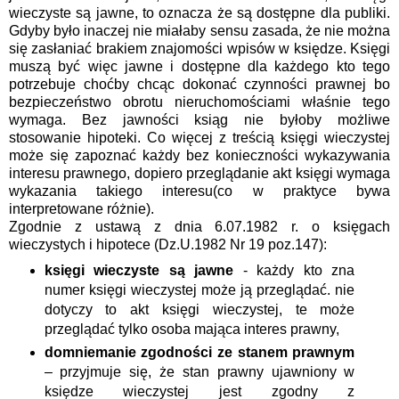
wieczyste są jawne, to oznacza że są dostępne dla publiki.
Gdyby było inaczej nie miałaby sensu zasada, że nie można
się zasłaniać brakiem znajomości wpisów w księdze. Księgi
muszą być więc jawne i dostępne dla każdego kto tego
potrzebuje choćby chcąc dokonać czynności prawnej bo
bezpieczeństwo obrotu nieruchomościami właśnie tego
wymaga. Bez jawności ksiąg nie byłoby możliwe
stosowanie hipoteki. Co więcej z treścią księgi wieczystej
może się zapoznać każdy bez konieczności wykazywania
interesu prawnego, dopiero przeglądanie akt księgi wymaga
wykazania takiego interesu(co w praktyce bywa
interpretowane różnie).
Zgodnie z ustawą z dnia 6.07.1982 r. o księgach
wieczystych i hipotece (Dz.U.1982 Nr 19 poz.147):
księgi wieczyste są jawne
- każdy kto zna
numer księgi wieczystej może ją przeglądać. nie
dotyczy to akt księgi wieczystej, te może
przeglądać tylko osoba mająca interes prawny,
domniemanie zgodności ze stanem prawnym
– przyjmuje się, że stan prawny ujawniony w
księdze wieczystej jest zgodny z