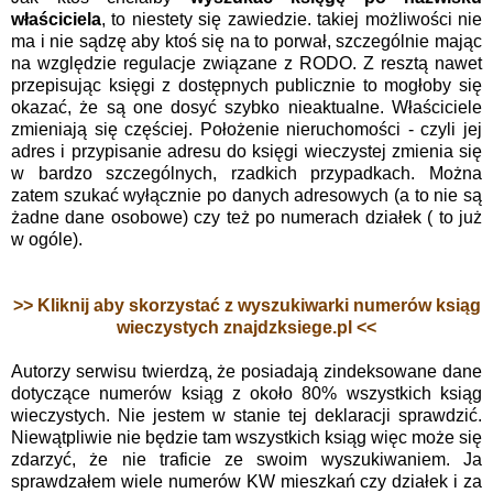
właściciela
, to niestety się zawiedzie. takiej możliwości nie
ma i nie sądzę aby ktoś się na to porwał, szczególnie mając
na względzie regulacje związane z RODO. Z resztą nawet
przepisując księgi z dostępnych publicznie to mogłoby się
okazać, że są one dosyć szybko nieaktualne. Właściciele
zmieniają się częściej. Położenie nieruchomości - czyli jej
adres i przypisanie adresu do księgi wieczystej zmienia się
w bardzo szczególnych, rzadkich przypadkach. Można
zatem szukać wyłącznie po danych adresowych (a to nie są
żadne dane osobowe) czy też po numerach działek ( to już
w ogóle).
>> Kliknij aby skorzystać z wyszukiwarki numerów ksiąg
wieczystych znajdzksiege.pl <<
Autorzy serwisu twierdzą, że posiadają zindeksowane dane
dotyczące numerów ksiąg z około 80% wszystkich ksiąg
wieczystych. Nie jestem w stanie tej deklaracji sprawdzić.
Niewątpliwie nie będzie tam wszystkich ksiąg więc może się
zdarzyć, że nie traficie ze swoim wyszukiwaniem. Ja
sprawdzałem wiele numerów KW mieszkań czy działek i za