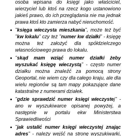
osoba wpisana do księgi jako właściciel,
wierzyciel lub ktoś na rzecz kogo ustanowiono
jakieś prawo, do ich przeglądania nie ma jednak
prawa ktoś kto zamierza nabyć nieruchomość.
"
księga wieczysta mieszkania
", może też być
"
kw lokalu
" czy też "
numer kw działki
" - księgę
można też założyć dla spółdzielczego
własnościowego prawa do lokalu.
"
skąd mam wziąć numer działki żeby
wyszukać księgę wieczystą
" - często numer
działku można znaleźć za pomocą strony
Geoportal, nie wiem czy dla całego kraju, ale dla
wielu regionów są tam mapy pokazujące dane
katastralne z numerami działek.
"
gdzie sprawdzić numer księgi wieczyste
j" -
ano w wyszukiwarce opisanej powyżej, a
następnie w portalu ekw Ministerstwa
Sprawiedliwości
"
jak ustalić numer księgi wieczystej znając
adres
" - należy wejść na stronę wyszukiwarki,