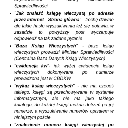
Sprawiedliwości
"
Jak znaleźć księgę wieczystą po adresie
przez Internet - Strona główna
" - trochę dziwne
ale takie hasło wyszukiwania też się pojawia, w
zasadzie to powyższy post wyczerpuje
odpowiedź na tak zadane pytanie
"
Baza Ksiąg Wieczystych
" - bazę ksiąg
wieczystych prowadzi Minister Sprawiedliwości
(Centralna Baza Danych Ksiąg Wieczystych)
"
ewidencja kw
"- jak wyżej ewidencja ksiąg
wieczystych dokonywana po numerze
prowadzona jest w CBDKW
"
wykaz ksiąg wieczystych
" - nie ma czegoś
takiego, księgi są przechowywane w systemie
informatycznym, ale nie ma jako takiego
katalogu, do każdej księgi można dotrzeć po jej
numerze, a wyszukiwanie numerów opisałem w
niniejszym poście
"
znalezienie numeru księgi wieczystej po