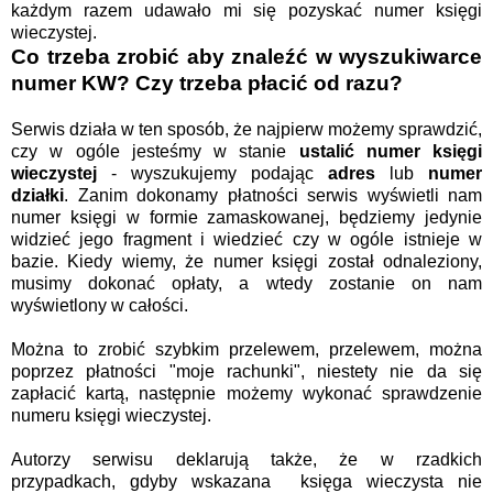
każdym razem udawało mi się pozyskać numer księgi
wieczystej.
Co trzeba zrobić aby znaleźć w wyszukiwarce
numer KW? Czy trzeba płacić od razu?
Serwis działa w ten sposób, że najpierw możemy sprawdzić,
czy w ogóle jesteśmy w stanie
ustalić
numer księgi
wieczystej
- wyszukujemy podając
adres
lub
numer
działki
. Zanim dokonamy płatności serwis wyświetli nam
numer księgi w formie zamaskowanej, będziemy jedynie
widzieć jego fragment i wiedzieć czy w ogóle istnieje w
bazie. Kiedy wiemy, że numer księgi został odnaleziony,
musimy dokonać opłaty, a wtedy zostanie on nam
wyświetlony w całości.
Można to zrobić szybkim przelewem, przelewem, można
poprzez płatności "moje rachunki", niestety nie da się
zapłacić kartą, następnie możemy wykonać sprawdzenie
numeru księgi wieczystej.
Autorzy serwisu deklarują także, że w rzadkich
przypadkach, gdyby wskazana księga wieczysta nie