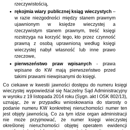
rzeczywistością,
rękojmia wiary publicznej ksiąg wieczystych
–
w razie niezgodności między stanem prawnym
ujawnionym w księdze wieczystej a
rzeczywistym stanem prawnym, treść księgi
rozstrzyga na korzyść tego, kto przez czynność
prawną z osobą uprawnioną według księgi
wieczystej nabył własność lub inne prawo
rzeczowe,
pierwszeństwo praw wpisanych
- prawa
wpisane do KW mają pierwszeństwo przed
takimi prawami niewpisanymi do księgi.
Co ciekawe w kwestii jawności dostępu do numeru księgi
wieczystej wypowiedział się Naczelny Sąd Administracyjny
w wyroku z 19 listopada 2014 roku
(Sygn. akt I OSK 802/13),
uznając, że w przypadku wnioskowania do starosty o
podanie numeru KW konkretnej nieruchomości numer ten
jest objęty jawnością. Co za tym idzie organ administracji
nie może przyjmować, że
numer księgi wieczystej
określonej nieruchomości objętej operatem ewidencji