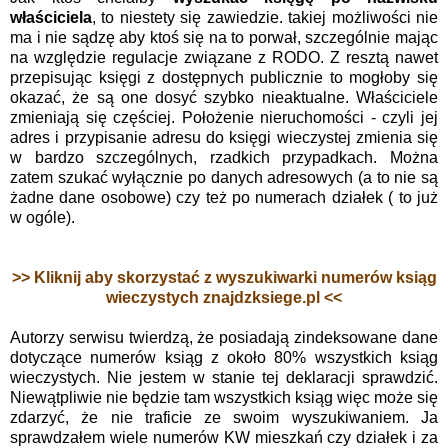
właściciela
, to niestety się zawiedzie. takiej możliwości nie
ma i nie sądzę aby ktoś się na to porwał, szczególnie mając
na względzie regulacje związane z RODO. Z resztą nawet
przepisując księgi z dostępnych publicznie to mogłoby się
okazać, że są one dosyć szybko nieaktualne. Właściciele
zmieniają się częściej. Położenie nieruchomości - czyli jej
adres i przypisanie adresu do księgi wieczystej zmienia się
w bardzo szczególnych, rzadkich przypadkach. Można
zatem szukać wyłącznie po danych adresowych (a to nie są
żadne dane osobowe) czy też po numerach działek ( to już
w ogóle).
>> Kliknij aby skorzystać z wyszukiwarki numerów ksiąg
wieczystych znajdzksiege.pl <<
Autorzy serwisu twierdzą, że posiadają zindeksowane dane
dotyczące numerów ksiąg z około 80% wszystkich ksiąg
wieczystych. Nie jestem w stanie tej deklaracji sprawdzić.
Niewątpliwie nie będzie tam wszystkich ksiąg więc może się
zdarzyć, że nie traficie ze swoim wyszukiwaniem. Ja
sprawdzałem wiele numerów KW mieszkań czy działek i za