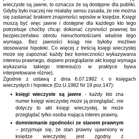
wieczyste są jawne, to oznacza że są dostępne dla publiki.
Gdyby było inaczej nie miałaby sensu zasada, że nie można
się zasłaniać brakiem znajomości wpisów w księdze. Księgi
muszą być więc jawne i dostępne dla każdego kto tego
potrzebuje choćby chcąc dokonać czynności prawnej bo
bezpieczeństwo obrotu nieruchomościami właśnie tego
wymaga. Bez jawności ksiąg nie byłoby możliwe
stosowanie hipoteki. Co więcej z treścią księgi wieczystej
może się zapoznać każdy bez konieczności wykazywania
interesu prawnego, dopiero przeglądanie akt księgi wymaga
wykazania takiego interesu(co w praktyce bywa
interpretowane różnie).
Zgodnie z ustawą z dnia 6.07.1982 r. o księgach
wieczystych i hipotece (Dz.U.1982 Nr 19 poz.147):
księgi wieczyste są jawne
- każdy kto zna
numer księgi wieczystej może ją przeglądać. nie
dotyczy to akt księgi wieczystej, te może
przeglądać tylko osoba mająca interes prawny,
domniemanie zgodności ze stanem prawnym
– przyjmuje się, że stan prawny ujawniony w
księdze wieczystej jest zgodny z