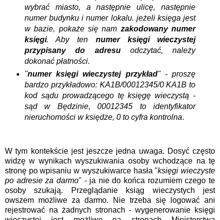
wybrać miasto, a następnie ulicę, następnie
numer budynku i numer lokalu. jeżeli księga jest
w bazie, pokaże się nam
zakodowany numer
księgi
. Aby ten
numer księgi wieczystej
przypisany do adresu
odczytać, należy
dokonać płatności.
"
numer księgi wieczystej przykład
" - proszę
bardzo przykładowo: KA1B/00012345/0 KA1B to
kod sądu prowadzącego tę księgę wieczystą -
sąd w Będzinie, 00012345 to identyfikator
nieruchomości w księdze, 0 to cyfra kontrolna
.
W tym kontekście jest jeszcze jedna uwaga. Dosyć często
widzę w wynikach wyszukiwania osoby wchodzące na tę
stronę po wpisaniu w wyszukiwarce hasła "
księgi wieczyste
po adresie za darmo
" - ja nie do końca rozumiem czego te
osoby szukają. Przeglądanie ksiąg wieczystych jest
owszem możliwe za darmo. Nie trzeba się logować ani
rejestrować na żadnych stronach - wygenerowanie księgi
wieczystej jest możliwe na stronach Ministerstwa