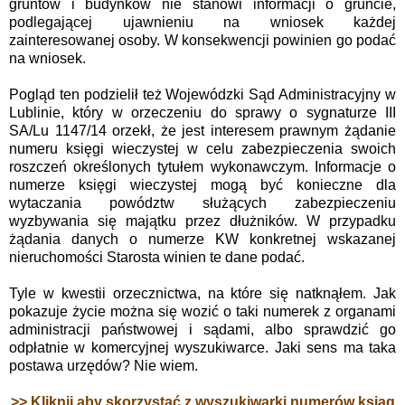
gruntów i budynków nie stanowi informacji o gruncie,
podlegającej ujawnieniu na wniosek każdej
zainteresowanej osoby. W konsekwencji powinien go podać
na wniosek.
Pogląd ten podzielił też Wojewódzki Sąd Administracyjny w
Lublinie, który w orzeczeniu do sprawy o sygnaturze III
SA/Lu 1147/14 orzekł, że jest interesem prawnym żądanie
numeru księgi wieczystej w celu zabezpieczenia swoich
roszczeń określonych tytułem wykonawczym.
Informacje o
numerze księgi wieczystej mogą być konieczne dla
wytaczania powództw służących zabezpieczeniu
wyzbywania się majątku przez dłużników. W przypadku
żądania danych o numerze KW konkretnej wskazanej
nieruchomości Starosta winien te dane podać.
Tyle w kwestii orzecznictwa, na które się natknąłem. Jak
pokazuje życie można się wozić o taki numerek z organami
administracji państwowej i sądami, albo sprawdzić go
odpłatnie w komercyjnej wyszukiwarce. Jaki sens ma taka
postawa urzędów? Nie wiem.
>> Kliknij aby skorzystać z wyszukiwarki numerów ksiąg