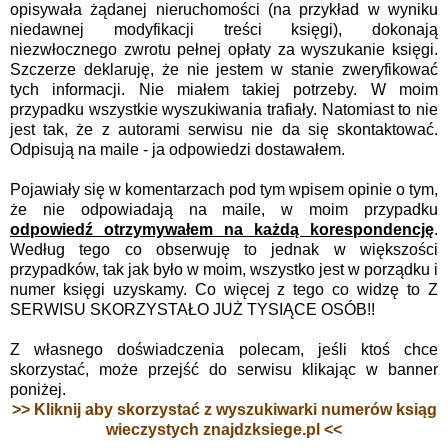
opisywała żądanej nieruchomości (na przykład w wyniku
niedawnej modyfikacji treści księgi), dokonają
niezwłocznego zwrotu pełnej opłaty za wyszukanie księgi.
Szczerze deklaruję, że nie jestem w stanie zweryfikować
tych informacji. Nie miałem takiej potrzeby. W moim
przypadku wszystkie wyszukiwania trafiały. Natomiast to nie
jest tak, że z autorami serwisu nie da się skontaktować.
Odpisują na maile - ja odpowiedzi dostawałem.
Pojawiały się w komentarzach pod tym wpisem opinie o tym,
że nie odpowiadają na maile, w moim przypadku
odpowiedź otrzymywałem na każdą korespondencję
.
Według tego co obserwuję to jednak w większości
przypadków, tak jak było w moim, wszystko jest w porządku i
numer księgi uzyskamy. Co więcej z tego co widzę to Z
SERWISU SKORZYSTAŁO JUŻ TYSIĄCE OSÓB!!
Z własnego doświadczenia polecam, jeśli ktoś chce
skorzystać, może przejść do serwisu klikając w banner
poniżej.
>> Kliknij aby skorzystać z wyszukiwarki numerów ksiąg
wieczystych znajdzksiege.pl <<