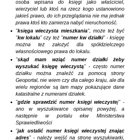
osoba wpisana do księgi jako właściciel,
wierzyciel lub ktoś na rzecz kogo ustanowiono
jakieś prawo, do ich przeglądania nie ma jednak
prawa ktoś kto zamierza nabyć nieruchomość.
"
księga wieczysta mieszkania
", może też być
"
kw lokalu
" czy też "
numer kw działki
" - księgę
można też założyć dla spółdzielczego
własnościowego prawa do lokalu.
"
skąd mam wziąć numer działki żeby
wyszukać księgę wieczystą
" - często numer
działku można znaleźć za pomocą strony
Geoportal, nie wiem czy dla całego kraju, ale dla
wielu regionów są tam mapy pokazujące dane
katastralne z numerami działek.
"
gdzie sprawdzić numer księgi wieczyste
j" -
ano w wyszukiwarce opisanej powyżej, a
następnie w portalu ekw Ministerstwa
Sprawiedliwości
"
jak ustalić numer księgi wieczystej znając
adres
" - należy wejść na stronę wyszukiwarki,