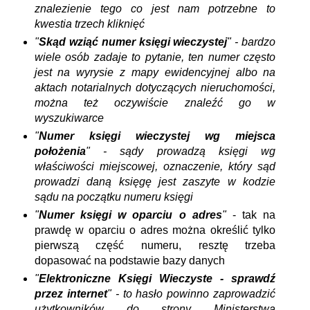
znalezienie tego co jest nam potrzebne to
kwestia trzech kliknięć
"
Skąd wziąć numer księgi wieczystej
" - bardzo
wiele osób zadaje to pytanie, ten numer często
jest na wyrysie z mapy ewidencyjnej albo na
aktach notarialnych dotyczących nieruchomości,
można też oczywiście znaleźć go w
wyszukiwarce
"
Numer księgi wieczystej wg miejsca
położenia
" - sądy prowadzą księgi wg
właściwości miejscowej, oznaczenie, który sąd
prowadzi daną księgę jest zaszyte w kodzie
sądu na początku numeru księgi
"
Numer księgi w oparciu o adres
"
- tak na
prawdę w oparciu o adres można określić tylko
pierwszą część numeru, resztę trzeba
dopasować na podstawie bazy danych
"
Elektroniczne Księgi Wieczyste - sprawdź
przez internet
" - to hasło powinno zaprowadzić
użytkowników do strony Ministerstwa