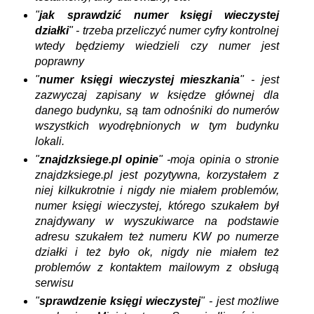
"
jak sprawdzić numer księgi wieczystej
działki
" - trzeba przeliczyć numer cyfry kontrolnej
wtedy będziemy wiedzieli czy numer jest
poprawny
"
numer księgi wieczystej mieszkania
" - jest
zazwyczaj zapisany w księdze głównej dla
danego budynku, są tam odnośniki do numerów
wszystkich wyodrębnionych w tym budynku
lokali.
"
znajdzksiege.pl opinie
" -moja opinia o stronie
znajdzksiege.pl jest pozytywna, korzystałem z
niej kilkukrotnie i nigdy nie miałem problemów,
numer księgi wieczystej, którego szukałem był
znajdywany w wyszukiwarce na podstawie
adresu szukałem też numeru KW po numerze
działki i też było ok, nigdy nie miałem też
problemów z kontaktem mailowym z obsługą
serwisu
"
sprawdzenie księgi wieczystej
" - jest możliwe