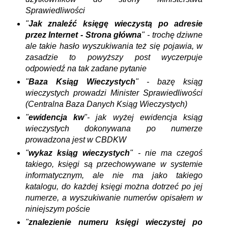
Sprawiedliwości
"
Jak znaleźć księgę wieczystą po adresie
przez Internet - Strona główna
" - trochę dziwne
ale takie hasło wyszukiwania też się pojawia, w
zasadzie to powyższy post wyczerpuje
odpowiedź na tak zadane pytanie
"
Baza Ksiąg Wieczystych
" - bazę ksiąg
wieczystych prowadzi Minister Sprawiedliwości
(Centralna Baza Danych Ksiąg Wieczystych)
"
ewidencja kw
"- jak wyżej ewidencja ksiąg
wieczystych dokonywana po numerze
prowadzona jest w CBDKW
"
wykaz ksiąg wieczystych
" - nie ma czegoś
takiego, księgi są przechowywane w systemie
informatycznym, ale nie ma jako takiego
katalogu, do każdej księgi można dotrzeć po jej
numerze, a wyszukiwanie numerów opisałem w
niniejszym poście
"
znalezienie numeru księgi wieczystej po