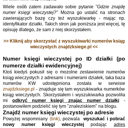
Wiele osób zatem zadawało sobie pytanie
"Gdzie znajdę
numer księgi wieczystej?"
Można go ustalić na stronach
zawierających bazę czy też wyszukiwarkę - mając np.
identyfikator działki. Takich stron jak poniższa jest więcej, tę
opisuję dlatego, że sam z niej skorzystałem.
>> Kliknij aby skorzystać z wyszukiwarki numerów ksiąg
wieczystych znajdzksiege.pl <<
Numer księgi wieczystej po ID działki (po
numerze działki ewidencyjnej)
Ktoś kiedyś pokusił się o mozolne zestawienie numerów
ksiąg wieczystych z adresami i numerami działek, taka baza
numerów KW udostępniona została w serwisie
znajdzksiege.pl
- znajduje się tam wyszukiwarka numerków
ksiąg wieczystych. Skorzystałem i wyszukiwarka pozwoliła
mi
odkryć numer księgi znając numer działki
-
postanowiłem podzielić się tym "znaleziskiem" na blogu.
Znajdź numer księgi wieczystej po adresie
Powyżej wspomniany
(link)
, pozwala
wyszukać i pobrać
nowy numer księgi wieczystej
podając
adres