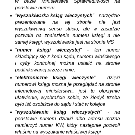
w bazie Ministerstwa Sprawiedliwości na
podstawie numeru
"
wyszukiwarka ksiąg wieczystych
" - narzędzie
prezentowane na tej stronie nie jest
wyszukiwarką sensu stricto, ale w zasadzie
pozwala na znalezienie numeru księgi a nie
samej księgi, wyszukiwarka jest na stronie MS
"
numer księgi wieczystej
" -
ten numer
składający się z kodu sądu, numeru właściwego
i cyfry kontrolnej można ustalić na stronie
podlinkowanej przeze mnie,
"
elektroniczne księgi wieczyste
" - dzięki
numerowi księgi można je przeglądać na stronie
internetowej ministerstwa, jest to olbrzymie
ułatwienie, wyobraźcie sobie, że kiedyś trzeba
było iść osobiście do sądu i stać w kolejce
"
wyszukiwanie ksiąg wieczystych
" - na
podstawie numeru działki albo adresu można
namierzyć numer KW, który następnie pozwoli
właśnie na wyszukanie właściwej księgi