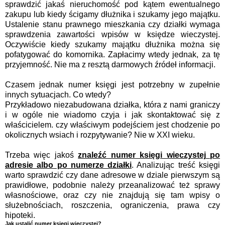
sprawdzić jakaś nieruchomość pod kątem ewentualnego
zakupu lub kiedy ścigamy dłużnika i szukamy jego majątku.
Ustalenie stanu prawnego mieszkania czy działki wymaga
sprawdzenia zawartości wpisów w księdze wieczystej.
Oczywiście kiedy szukamy majątku dłużnika można się
pofatygować do komornika. Zapłacimy wtedy jednak, za tę
przyjemność. Nie ma z resztą darmowych źródeł informacji.
Czasem jednak numer księgi jest potrzebny w zupełnie
innych sytuacjach. Co wtedy?
Przykładowo niezabudowana działka, która z nami graniczy
i w ogóle nie wiadomo czyja i jak skontaktować się z
właścicielem. czy właściwym podejściem jest chodzenie po
okolicznych wsiach i rozpytywanie? Nie w XXI wieku.
Trzeba więc jakoś
znaleźć numer księgi wieczystej po
adresie albo po numerze działki
. Analizując treść księgi
warto sprawdzić czy dane adresowe w dziale pierwszym są
prawidłowe, podobnie należy przeanalizować też sprawy
własnościowe, oraz czy nie znajdują się tam wpisy o
służebnościach, roszczenia, ograniczenia, prawa czy
hipoteki.
Jak ustalić numer księgi wieczystej?