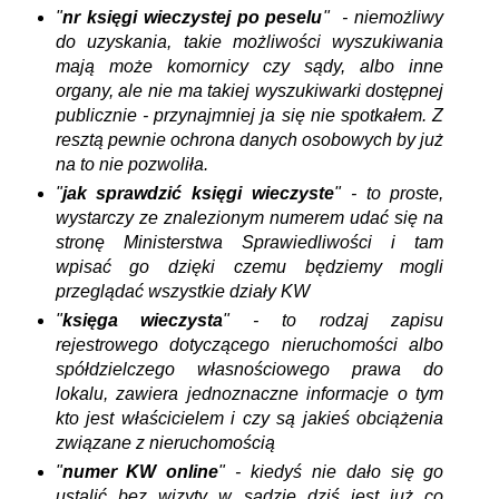
"
nr księgi wieczystej po peselu
" - niemożliwy
do uzyskania, takie możliwości wyszukiwania
mają może komornicy czy sądy, albo inne
organy, ale nie ma takiej wyszukiwarki dostępnej
publicznie - przynajmniej ja się nie spotkałem. Z
resztą pewnie ochrona danych osobowych by już
na to nie pozwoliła.
"
jak sprawdzić księgi wieczyste
" - to proste,
wystarczy ze znalezionym numerem udać się na
stronę Ministerstwa Sprawiedliwości i tam
wpisać go dzięki czemu będziemy mogli
przeglądać wszystkie działy KW
"
księga wieczysta
" - to rodzaj zapisu
rejestrowego dotyczącego nieruchomości albo
spółdzielczego własnościowego prawa do
lokalu, zawiera jednoznaczne informacje o tym
kto jest właścicielem i czy są jakieś obciążenia
związane z nieruchomością
"
numer KW online
" - kiedyś nie dało się go
ustalić bez wizyty w sądzie dziś jest już co