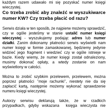
każdym razem udawało mi się pozyskać numer księgi
wieczystej.
Co trzeba zrobić aby znaleźć w wyszukiwarce
numer KW? Czy trzeba płacić od razu?
Serwis działa w ten sposób, że najpierw możemy sprawdzić,
czy w ogóle jesteśmy w stanie
ustalić
numer księgi
wieczystej
- wyszukujemy podając
adres
lub
numer
działki
. Zanim dokonamy płatności serwis wyświetli nam
numer księgi w formie zamaskowanej, będziemy jedynie
widzieć jego fragment i wiedzieć czy w ogóle istnieje w
bazie. Kiedy wiemy, że numer księgi został odnaleziony,
musimy dokonać opłaty, a wtedy zostanie on nam
wyświetlony w całości.
Można to zrobić szybkim przelewem, przelewem, można
poprzez płatności "moje rachunki", niestety nie da się
zapłacić kartą, następnie możemy wykonać sprawdzenie
numeru księgi wieczystej.
Autorzy serwisu deklarują także, że w rzadkich
przypadkach, gdyby wskazana księga wieczysta nie