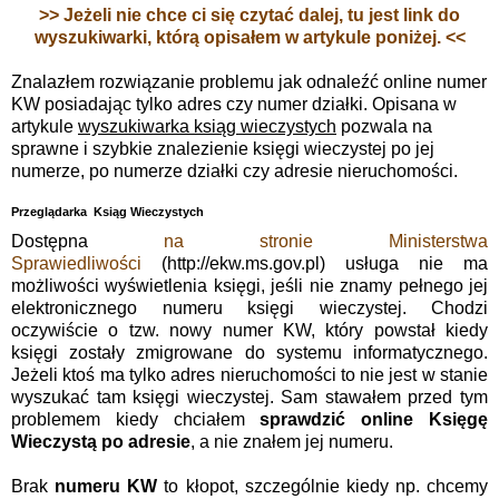
>> Jeżeli nie chce ci się czytać dalej, tu jest link do
wyszukiwarki, którą opisałem w artykule poniżej. <<
Znalazłem rozwiązanie problemu jak odnaleźć online numer
KW posiadając tylko adres czy numer działki. Opisana w
artykule
wyszukiwarka ksiąg wieczystych
pozwala na
sprawne i szybkie znalezienie księgi wieczystej po jej
numerze, po numerze działki czy adresie nieruchomości.
Przeglądarka Ksiąg Wieczystych
Dostępna
na stronie Ministerstwa
Sprawiedliwości
(http://ekw.ms.gov.pl) usługa nie ma
możliwości wyświetlenia księgi, jeśli nie znamy pełnego jej
elektronicznego numeru księgi wieczystej. Chodzi
oczywiście o tzw. nowy numer KW, który powstał kiedy
księgi zostały zmigrowane do systemu informatycznego.
Jeżeli ktoś ma tylko adres nieruchomości to nie jest w stanie
wyszukać tam księgi wieczystej. Sam stawałem przed tym
problemem kiedy chciałem
sprawdzić online Księgę
Wieczystą po adresie
, a nie znałem jej numeru.
Brak
numeru KW
to kłopot, szczególnie kiedy np. chcemy