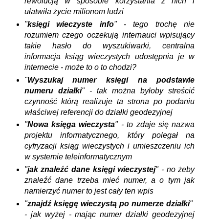
rewolucją w sposobie korzystania z nich i
ułatwiła życie milionom ludzi
"
księgi wieczyste info
" - tego trochę nie
rozumiem czego oczekują internauci wpisujący
takie hasło do wyszukiwarki, centralna
informacja ksiąg wieczystych udostępnia je w
internecie - może to o to chodzi?
"
Wyszukaj
numer
księgi na podstawie
numeru działki
" - tak można byłoby streścić
czynność którą realizuje ta strona po podaniu
właściwej referencji do działki geodezyjnej
"
Nowa księga wieczysta
" - to zdaje się nazwa
projektu informatycznego, który polegał na
cyfryzacji ksiąg wieczystych i umieszczeniu ich
w systemie teleinformatycznym
"
jak znaleźć dane księgi wieczystej
" - no żeby
znaleźć dane trzeba mieć numer, a o tym jak
namierzyć numer to jest cały ten wpis
"
znajdź księgę wieczystą po numerze działki
"
- jak wyżej - mając numer działki geodezyjnej