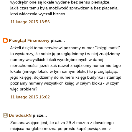
wyodrębnione są lokale wydane bez sensu pieniądze.
jakiś czas temu była możliwość sprawdzenia bez płacenia.
ktoś widocznie wyczaił biznes
11 lutego 2015 13:56
Przegląd Finansowy
pisze...
Jeżeli dzięki temu serwisowi poznamy numer "księgi matki"
to wystarczy, że sobie ją przeglądniemy i w niej znajdziemy
numery wszystkich lokali wyodrębnionych w danej
nieruchomości, jeżeli zaś nawet znajdziemy numer nie tego
lokalu (innego lokalu w tym samym bloku) to przeglądając
jego księgę, dojdziemy do numeru księgi budynku i stamtąd
poznamy numery wszystkich ksiąg w całym bloku - w czym
więc problem?
11 lutego 2015 16:02
DoradcaRN
pisze...
Zastanawiające jest, że aż za 29 zł można z dowolnego
miejsca na globie można po prostu kupić powiązane z