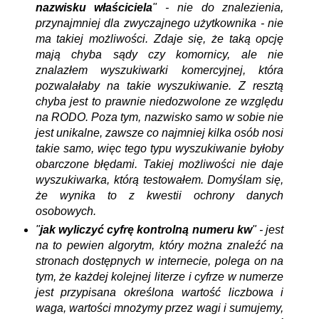
nazwisku właściciela
" -
nie do znalezienia,
przynajmniej dla zwyczajnego użytkownika - nie
ma takiej możliwości. Zdaje się, że taką opcję
mają chyba sądy czy komornicy, ale nie
znalazłem wyszukiwarki komercyjnej, która
pozwalałaby na takie wyszukiwanie. Z resztą
chyba jest to prawnie niedozwolone ze względu
na RODO. Poza tym, nazwisko samo w sobie nie
jest unikalne, zawsze co najmniej kilka osób nosi
takie samo, więc tego typu wyszukiwanie byłoby
obarczone błędami.
Takiej możliwości nie daje
wyszukiwarka, którą testowałem. Domyślam się,
że wynika to z kwestii ochrony danych
osobowych.
"
jak wyliczyć cyfrę kontrolną numeru kw
" - jest
na to pewien algorytm, który można znaleźć na
stronach dostępnych w internecie, polega on na
tym, że każdej kolejnej literze i cyfrze w numerze
jest przypisana określona wartość liczbowa i
waga, wartości mnożymy przez wagi i sumujemy,