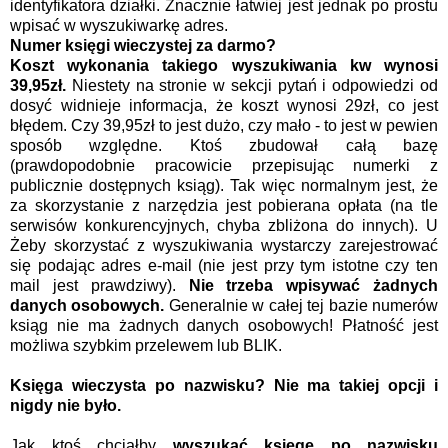
identyfikatora działki. Znacznie łatwiej jest jednak po prostu
wpisać w wyszukiwarkę adres.
Numer księgi wieczystej za darmo?
Koszt wykonania takiego wyszukiwania kw wynosi
39,95zł.
Niestety na stronie w sekcji pytań i odpowiedzi od
dosyć widnieje informacja, że koszt wynosi 29zł, co jest
błędem. Czy 39,95zł to jest dużo, czy mało - to jest w pewien
sposób względne. Ktoś zbudował całą bazę
(prawdopodobnie pracowicie przepisując numerki z
publicznie dostępnych ksiąg). Tak więc normalnym jest, że
za skorzystanie z narzędzia jest pobierana opłata (na tle
serwisów konkurencyjnych, chyba zbliżona do innych). U
Żeby skorzystać z wyszukiwania wystarczy zarejestrować
się podając adres e-mail (nie jest przy tym istotne czy ten
mail jest prawdziwy).
Nie trzeba wpisywać żadnych
danych osobowych.
Generalnie w całej tej bazie numerów
ksiąg nie ma żadnych danych osobowych! Płatność jest
możliwa szybkim przelewem lub BLIK.
Księga wieczysta po nazwisku? Nie ma takiej opcji i
nigdy nie było.
Jak ktoś chciałby
wyszukać księgę po nazwisku