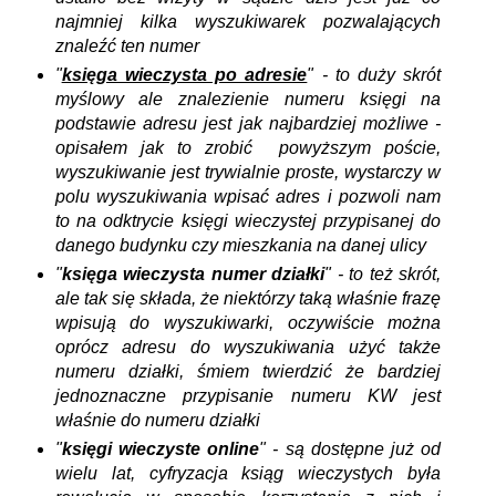
najmniej kilka wyszukiwarek pozwalających
znaleźć ten numer
"
księga wieczysta po adresie
" - to duży skrót
myślowy ale znalezienie numeru księgi na
podstawie adresu jest jak najbardziej możliwe -
opisałem jak to zrobić powyższym poście,
wyszukiwanie jest trywialnie proste, wystarczy w
polu wyszukiwania wpisać adres i pozwoli nam
to na odktrycie księgi wieczystej przypisanej do
danego budynku czy mieszkania na danej ulicy
"
księga wieczysta numer działki
" - to też skrót,
ale tak się składa, że niektórzy taką właśnie frazę
wpisują do wyszukiwarki, oczywiście można
oprócz adresu do wyszukiwania użyć także
numeru działki, śmiem twierdzić że bardziej
jednoznaczne przypisanie numeru KW jest
właśnie do numeru działki
"
księgi wieczyste online
" - są dostępne już od
wielu lat, cyfryzacja ksiąg wieczystych była