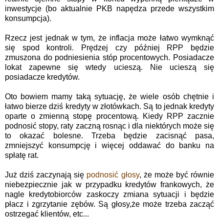
inwestycje (bo aktualnie PKB napędza przede wszystkim
konsumpcja).
Rzecz jest jednak w tym, że inflacja może łatwo wymknąć
się spod kontroli. Prędzej czy później RPP będzie
zmuszona do podniesienia stóp procentowych. Posiadacze
lokat zapewne się wtedy ucieszą. Nie ucieszą się
posiadacze kredytów.
Oto bowiem mamy taką sytuację, że wiele osób chętnie i
łatwo bierze dziś kredyty w złotówkach. Są to jednak kredyty
oparte o zmienną stopę procentową. Kiedy RPP zacznie
podnosić stopy, raty zaczną rosnąc i dla niektórych może się
to okazać bolesne. Trzeba będzie zacisnąć pasa,
zmniejszyć konsumpcję i więcej oddawać do banku na
spłatę rat.
Już dziś zaczynają się
podnosić głosy
, że może być równie
niebezpiecznie jak w przypadku kredytów frankowych, że
nagle kredytobiorców zaskoczy zmiana sytuacji i będzie
płacz i zgrzytanie zębów. Są głosy,że może trzeba zacząć
ostrzegać klientów, etc...