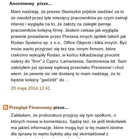
Anonimowy pisze...
Mam nadzieję, że prezes Staniszkis pójdzie siedzieć za to
że zwodził przez tyle miesięcy pracowników po czym zwinął
interes i wygląda na to, że założy za zaległe pensje
pracowników kolejną firmę. Jestem ciekaw jak wygląda
prawnie posiadanie przez Prezesa innych spółek takich jak
Rodan Systems sp. z o.o., Office Objects i kilka innych. Być
może warto przyjrzeć się też tzw. innym firmom, które
rzekomo wykupiły Rodan, w końcu kilkadziesiąt procent
należy do "firm" z Cypru: Lamanessa, Santonessa itd. Sam
założyłem już sprawę sądową przeciwko Prezesowi i choć
wiem, że pewnie nic nie dostanę to mam nadzieję, że to
będzie kolejny "gwóźdź" do ...
29 maja 2014 12:41
Przegląd Finansowy
pisze...
Zakładam, że prokuratura przyjrzy się tym spółkom, o
których mowa w komentarzu. Sądzę też, że jeśli ktokolwiek
ma jakieś informacje, które mogą być w tej materii istotne
dla sprawy to warto byłoby aby się skontaktował z