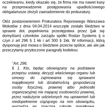
oczekiwaniu, kiedy okazało się, że firma nie ma nawet kasy
na przeprowadzenie postępowania upadłościowego
obligatariusze złożyli zawiadomienie do prokuratury.
Otóż postanowieniem Prokuratora Rejonowego Warszawa
Mokotów z dnia 04.04.2014 wszczęte zostało śledztwo w
sprawie dot. popełnienia przestępstwa przez (jak się
domyślam) członków zarządu spółki Rodan Systems tj o
czyn z art 296 § 1 kk i art 300 § 1kk. W informacji, którą
dysponuję jest mowa o śledztwie przeciw spółce, ale ale jak
przeczytamy przytoczone paragrafy kodeksu:
"Art. 296.
§ 1. Kto, będąc obowiązany na podstawie
przepisu ustawy, decyzji właściwego organu lub
umowy do zajmowania się sprawami
majątkowymi lub działalnością gospodarczą
osoby fizycznej, prawnej albo jednostki
organizacyjnej nie mającej osobowości prawnej,
przez nadużycie udzielonych mu uprawnień lub
niedopełnienie ciążącego na nim obowiązku,
wyrządza jej znaczną szkodę majątkową,