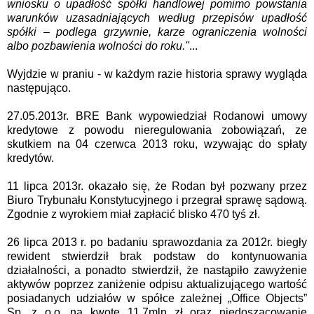
wniosku o upadłość spółki handlowej pomimo powstania
warunków uzasadniających według przepisów upadłość
spółki – podlega grzywnie, karze ograniczenia wolności
albo pozbawienia wolności do roku."
...
Wyjdzie w praniu - w każdym razie historia sprawy wygląda
następująco.
27.05.2013r. BRE Bank wypowiedział Rodanowi umowy
kredytowe z powodu nieregulowania zobowiązań, ze
skutkiem na 04 czerwca 2013 roku, wzywając do spłaty
kredytów.
11 lipca 2013r. okazało się, że Rodan był pozwany przez
Biuro Trybunału Konstytucyjnego i przegrał sprawę sądową.
Zgodnie z wyrokiem miał zapłacić blisko 470 tyś zł.
26 lipca 2013 r. po badaniu sprawozdania za 2012r. biegły
rewident stwierdził brak podstaw do kontynuowania
działalności, a ponadto stwierdził, że nastąpiło zawyżenie
aktywów poprzez zaniżenie odpisu aktualizującego wartość
posiadanych udziałów w spółce zależnej „Office Objects”
Sp. z o.o. na kwotę 11,7mln zł oraz niedoszacowanie