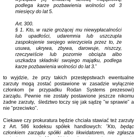
podlega karze pozbawienia wolności od 3
miesięcy do lat 5.
Art. 300.
§ 1. Kto, w razie grożącej mu niewypłacalności
lub upadłości, udaremnia lub uszczupla
zaspokojenie swojego wierzyciela przez to, że
usuwa, ukrywa, zbywa, darowuje, niszczy,
rzeczywiście lub pozornie obciąża albo
uszkadza składniki swojego majątku, podlega
karze pozbawienia wolności do lat 3.
"
to wyjdzie, że przy takich przestępstwach ewentualne
zarzuty mogą zostać postawione w zasadzie wyłącznie
członkom (w przypadku Rodan Systems prezesowi)
zarządu. Pewnie nie zostały postawione jeszcze nikomu
żadne zarzuty, śledztwo toczy się jak sądzę "w sprawie" a
nie "przeciwko".
Ciekawe czy prokuratura będzie chciała stawiać też zarzuty
z Art. 586 kodeksu spółek handlowych:
"Kto, będąc
członkiem zarządu spółki albo likwidatorem, nie zgłasza