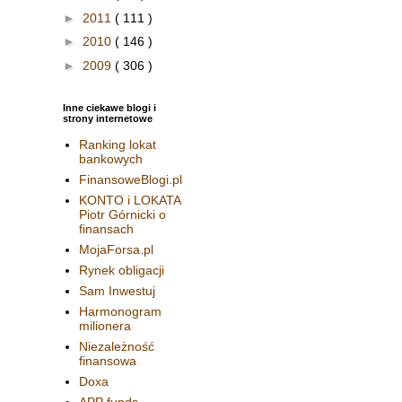
►
2011
( 111 )
►
2010
( 146 )
►
2009
( 306 )
Inne ciekawe blogi i
strony internetowe
Ranking lokat
bankowych
FinansoweBlogi.pl
KONTO i LOKATA
Piotr Górnicki o
finansach
MojaForsa.pl
Rynek obligacji
Sam Inwestuj
Harmonogram
milionera
Niezależność
finansowa
Doxa
APP funds