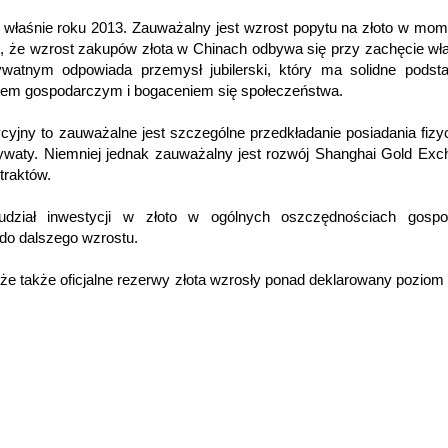
 właśnie roku 2013. Zauważalny jest wzrost popytu na złoto w mo
kt, że wzrost zakupów złota w Chinach odbywa się przy zachęcie wł
watnym odpowiada przemysł jubilerski, który ma solidne podst
tem gospodarczym i bogaceniem się społeczeństwa.
ycyjny to zauważalne jest szczególne przedkładanie posiadania fiz
ywaty. Niemniej jednak zauważalny jest rozwój Shanghai Gold Exc
traktów.
 udział inwestycji w złoto w ogólnych oszczędnościach gospo
do dalszego wzrostu.
że także oficjalne rezerwy złota wzrosły ponad deklarowany poziom