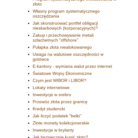
złoto
Własny program systematycznego
oszczędzania
Jak skonstruować portfel obligacji
nieskarbowych (korporacyjnych)?
Zakup i przechowywanie metali
szlachetnych "offshore"
Pułapka złota niealokowanego
Uwaga na walutowe oszczędności w
gotówce
E-kantory - wymiana walut przez internet
Światowe Wojny Ekonomiczne
Czym jest WIBOR i LIBOR?
Lokaty internetowe
Inwestycje w srebro
Przewóz złota przez granicę
Kredyt studencki
Jak liczyć podatek "belki"
Złote monety kolekcjonerskie
Inwestycje w brylanty
Jak bezpiecznie kupić złoto?