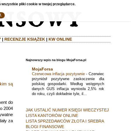
 wszystkie pliki cookie w twojej przeglądarce.
.
Y
|
RECENZJE KSIĄŻEK
|
KW ONLINE
Najnowszy wpis na blogu MojaForsa.pl
MojaForsa
Czerwcowa inflacja pozytywnie
-
Czerwiec
przyniósł pozytywne zaskoczenie dla
akim są
polskiej gospodarki. Według wstępnych
danych GUS inflacja wyniosła 2,5% rok
do roku, czyli dokładnie tyle, il...
ment do
do 2004
JAK USTALIĆ NUMER KSIĘGI WIECZYSTEJ
rywatne
LISTA KANTORÓW ONLINE
dały za
LISTA SPRZEDAWCÓW ZŁOTA I SREBRA
BLOGI FINANSOWE