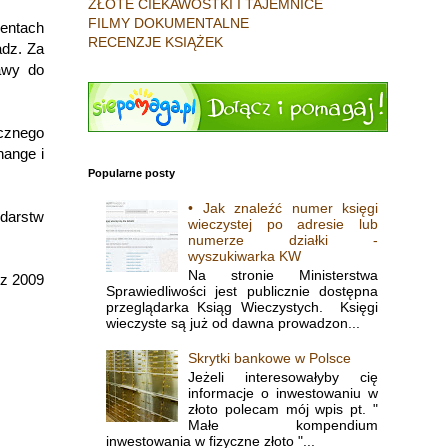
ZŁOTE CIEKAWOSTKI I TAJEMNICE
FILMY DOKUMENTALNE
mentach
RECENZJE KSIĄŻEK
adz. Za
awy do
ycznego
hange i
Popularne posty
• Jak znaleźć numer księgi
darstw
wieczystej po adresie lub
numerze działki -
wyszukiwarka KW
Na stronie Ministerstwa
 z 2009
Sprawiedliwości jest publicznie dostępna
przeglądarka Ksiąg Wieczystych. Księgi
wieczyste są już od dawna prowadzon...
Skrytki bankowe w Polsce
Jeżeli interesowałyby cię
informacje o inwestowaniu w
złoto polecam mój wpis pt. "
Małe kompendium
inwestowania w fizyczne złoto "...