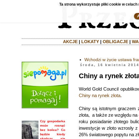
Ta strona wykorzystuje pliki cookie w celach 
AKCJE
|
LOKATY
|
OBLIGACJE
|
WA
Wchodzi w życie ustawa fr
środa, 16 kwietnia 201
Chiny a rynek zło
World Gold Council opubliko
Chiny na rynek złota
.
Chiny są istotnym graczem 
złota, a także ze względu n
roku posiadanie złotego bul
Czy gospodarka
może rosnąć
inwestycje w złoto wzrosły 
bez końca? Co
26% światowego popytu na zł
będzie kiedy
skończy się