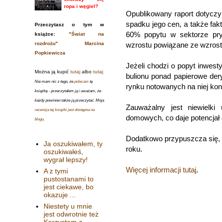
ropa i węgiel?
Opublikowany raport dotyczy
spadku jego cen, a także fa
Przeczytasz o tym w
60% popytu w sektorze pry
książce:
"Świat na
rozdrożu" Marcina
wzrostu powiązane ze wzros
Popkiewicza
Jeżeli chodzi o popyt inwest
Można ją kupić
tutaj
albo
tutaj
bulionu ponad papierowe der
Nie mam nic z tego, że
polecam
tę
rynku notowanych na niej kon
książkę - przeczytałem ją i uważam, że
każdy powinien także ją przeczytać. Moja
Zauważalny jest niewielki
recenzja tej książki jest dostępna na
domowych, co daje potencjał 
blogu
.
Dodatkowo przypuszcza się, 
Ja oszukiwałem, ty
roku.
oszukiwałeś,
wygrał lepszy!
Więcej informacji tutaj
.
A z tymi
pustostanami to
jest ciekawe, bo
okazuje ...
Niestety u mnie
jest odwrotnie też
Korzystam z