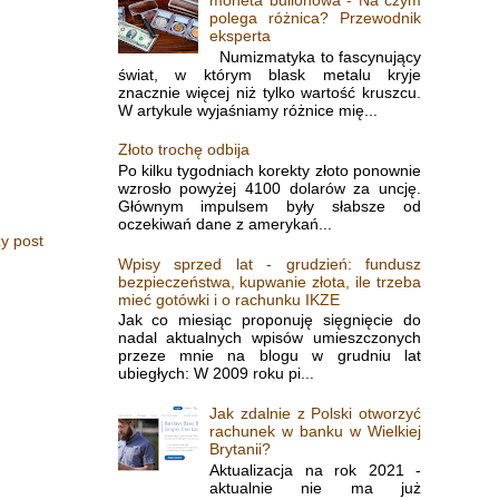
polega różnica? Przewodnik
eksperta
Numizmatyka to fascynujący
świat, w którym blask metalu kryje
znacznie więcej niż tylko wartość kruszcu.
W artykule wyjaśniamy różnice mię...
Złoto trochę odbija
Po kilku tygodniach korekty złoto ponownie
wzrosło powyżej 4100 dolarów za uncję.
Głównym impulsem były słabsze od
oczekiwań dane z amerykań...
y post
Wpisy sprzed lat - grudzień: fundusz
bezpieczeństwa, kupwanie złota, ile trzeba
mieć gotówki i o rachunku IKZE
Jak co miesiąc proponuję sięgnięcie do
nadal aktualnych wpisów umieszczonych
przeze mnie na blogu w grudniu lat
ubiegłych: W 2009 roku pi...
Jak zdalnie z Polski otworzyć
rachunek w banku w Wielkiej
Brytanii?
Aktualizacja na rok 2021 -
aktualnie nie ma już