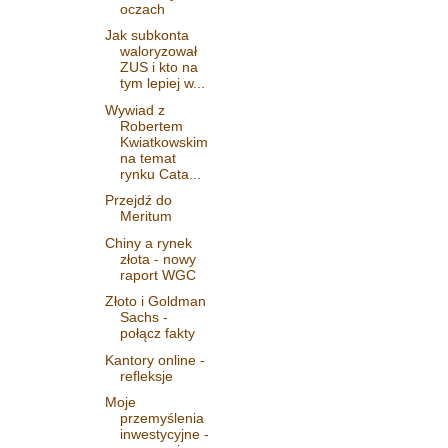
oczach
Jak subkonta
waloryzował
ZUS i kto na
tym lepiej w...
Wywiad z
Robertem
Kwiatkowskim
na temat
rynku Cata...
Przejdź do
Meritum
Chiny a rynek
złota - nowy
raport WGC
Złoto i Goldman
Sachs -
połącz fakty
Kantory online -
refleksje
Moje
przemyślenia
inwestycyjne -