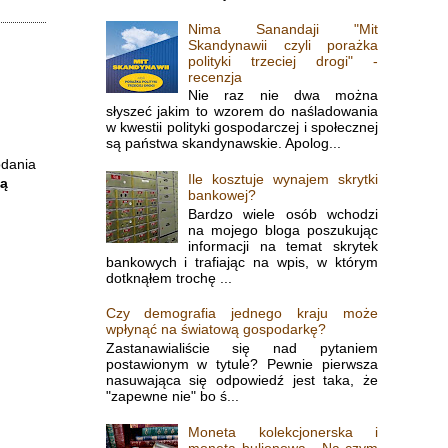
Nima Sanandaji "Mit
Skandynawii czyli porażka
polityki trzeciej drogi" -
recenzja
Nie raz nie dwa można
słyszeć jakim to wzorem do naśladowania
w kwestii polityki gospodarczej i społecznej
są państwa skandynawskie. Apolog...
odania
Ile kosztuje wynajem skrytki
dą
bankowej?
Bardzo wiele osób wchodzi
na mojego bloga poszukując
informacji na temat skrytek
bankowych i trafiając na wpis, w którym
dotknąłem trochę ...
Czy demografia jednego kraju może
wpłynąć na światową gospodarkę?
Zastanawialiście się nad pytaniem
postawionym w tytule? Pewnie pierwsza
nasuwająca się odpowiedź jest taka, że
"zapewne nie" bo ś...
Moneta kolekcjonerska i
moneta bulionowa - Na czym