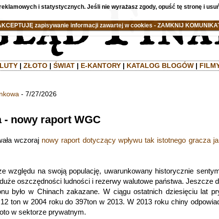
reklamowych i statystycznych. Jeśli nie wyrażasz zgody, opuść tę stronę i usuń
AKCEPTUJĘ zapisywanie informacji zawartej w cookies - ZAMKNIJ KOMUNIKAT
LUTY
|
ZŁOTO
|
ŚWIAT
|
E-KANTORY
|
KATALOG BLOGÓW
|
FILM
ankowa
- 7/27/2026
4
ta - nowy raport WGC
wała wczoraj
nowy raport dotyczący wpływu tak istotnego gracza j
ze względu na swoją populację, uwarunkowany historycznie senty
a duże oszczędności ludności i rezerwy walutowe państwa. Jeszcze 
ionu było w Chinach zakazane. W ciągu ostatnich dziesięciu lat p
z 12 ton w 2004 roku do 397ton w 2013. W 2013 roku chiny odpowia
oto w sektorze prywatnym.