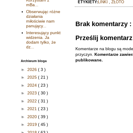
ETYKIETY:
LINKI
,
ZŁOTO
mBa...
Obserwując różne
działania
miłościwie nam
Brak komentarzy :
panujący...
Interesujący punkt
Prześlij komentarz
widzenia. Ja
dodam tylko, że
dz...
Komentarze na blogu są mode
przyczyn.
Komentarze zawiera
publikowane.
Archiwum bloga
►
2026
( 3 )
►
2025
( 21 )
►
2024
( 23 )
►
2023
( 30 )
►
2022
( 31 )
►
2021
( 23 )
►
2020
( 39 )
►
2019
( 45 )
►
2018
( 63 )