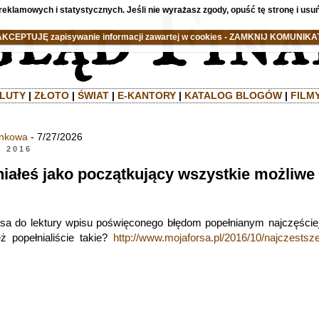
reklamowych i statystycznych. Jeśli nie wyrażasz zgody, opuść tę stronę i usuń
AKCEPTUJĘ zapisywanie informacji zawartej w cookies - ZAMKNIJ KOMUNIKAT
LUTY
|
ZŁOTO
|
ŚWIAT
|
E-KANTORY
|
KATALOG BLOGÓW
|
FILM
ankowa
- 7/27/2026
a 2016
niałeś jako początkujący wszystkie możliwe
sa do lektury wpisu poświęconego błędom popełnianym najczęście
ż popełnialiście takie?
http://www.mojaforsa.pl/2016/10/najczestsz