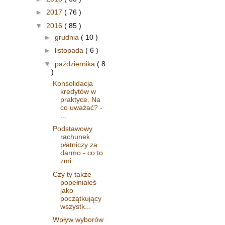
►
2017
( 76 )
▼
2016
( 85 )
►
grudnia
( 10 )
►
listopada
( 6 )
▼
października
( 8
)
Konsolidacja
kredytów w
praktyce. Na
co uważać? -
...
Podstawowy
rachunek
płatniczy za
darmo - co to
zmi...
Czy ty także
popełniałeś
jako
początkujący
wszystk...
Wpływ wyborów