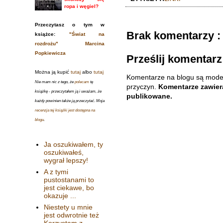
ropa i węgiel?
Przeczytasz o tym w
Brak komentarzy :
książce:
"Świat na
rozdrożu" Marcina
Popkiewicza
Prześlij komentarz
Można ją kupić
tutaj
albo
tutaj
Komentarze na blogu są mode
Nie mam nic z tego, że
polecam
tę
przyczyn.
Komentarze zawiera
książkę - przeczytałem ją i uważam, że
publikowane.
każdy powinien także ją przeczytać. Moja
recenzja tej książki jest dostępna na
blogu
.
Ja oszukiwałem, ty
oszukiwałeś,
wygrał lepszy!
A z tymi
pustostanami to
jest ciekawe, bo
okazuje ...
Niestety u mnie
jest odwrotnie też
Korzystam z