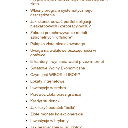
złoto
Własny program systematycznego
oszczędzania
Jak skonstruować portfel obligacji
nieskarbowych (korporacyjnych)?
Zakup i przechowywanie metali
szlachetnych "offshore"
Pułapka złota niealokowanego
Uwaga na walutowe oszczędności w
gotówce
E-kantory - wymiana walut przez internet
Światowe Wojny Ekonomiczne
Czym jest WIBOR i LIBOR?
Lokaty internetowe
Inwestycje w srebro
Przewóz złota przez granicę
Kredyt studencki
Jak liczyć podatek "belki"
Złote monety kolekcjonerskie
Inwestycje w brylanty
Jak bezpiecznie kupić złoto?