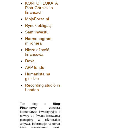
KONTO i LOKATA
Piotr Górnicki o
finansach
MojaForsa.pl
Rynek obligacji
Sam Inwestuj
Harmonogram
milionera
Niezależność
finansowa
Doxa
APP funds
Humanista na
giełdzie
Recording studio in
London
Ten blog to
Blog
Finansowy
- zawiera
komentarze inwestycyjne i
newsy ze świata lokowania
pieniędzy w różnorakie
aktywa. Informacje na temat
lokat bankowych, akcji,