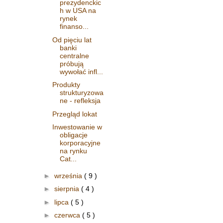
prezydenckic
h w USA na
rynek
finanso...
Od pięciu lat
banki
centralne
próbują
wywołać infl...
Produkty
strukturyzowa
ne - refleksja
Przegląd lokat
Inwestowanie w
obligacje
korporacyjne
na rynku
Cat...
►
września
( 9 )
►
sierpnia
( 4 )
►
lipca
( 5 )
►
czerwca
( 5 )