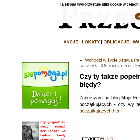
Ta strona wykorzystuje pliki cookie w celach 
AKCJE
|
LOKATY
|
OBLIGACJE
|
WA
Wchodzi w życie ustawa fr
wtorek, 25 październik
Czy ty także popeł
błędy?
Zapraszam na blog Moja For
początkujących - czy wy te
poczatkujacych.html
Czy gospodarka
może rosnąć
bez końca? Co
będzie kiedy
ETYKIETY:
LINKI
skończy się