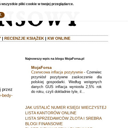
 wszystkie pliki cookie w twojej przeglądarce.
.
Y
|
RECENZJE KSIĄŻEK
|
KW ONLINE
Najnowszy wpis na blogu MojaForsa.pl
MojaForsa
Czerwcowa inflacja pozytywnie
-
Czerwiec
przyniósł pozytywne zaskoczenie dla
polskiej gospodarki. Według wstępnych
danych GUS inflacja wyniosła 2,5% rok
j przez
do roku, czyli dokładnie tyle, il...
e-bedy-
JAK USTALIĆ NUMER KSIĘGI WIECZYSTEJ
LISTA KANTORÓW ONLINE
LISTA SPRZEDAWCÓW ZŁOTA I SREBRA
BLOGI FINANSOWE