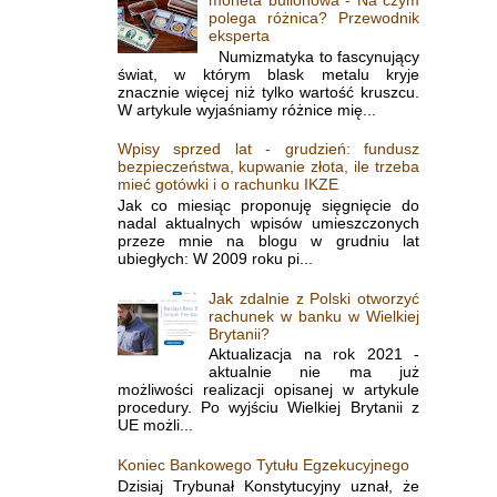
polega różnica? Przewodnik
eksperta
Numizmatyka to fascynujący
świat, w którym blask metalu kryje
znacznie więcej niż tylko wartość kruszcu.
W artykule wyjaśniamy różnice mię...
Wpisy sprzed lat - grudzień: fundusz
bezpieczeństwa, kupwanie złota, ile trzeba
mieć gotówki i o rachunku IKZE
Jak co miesiąc proponuję sięgnięcie do
nadal aktualnych wpisów umieszczonych
przeze mnie na blogu w grudniu lat
ubiegłych: W 2009 roku pi...
Jak zdalnie z Polski otworzyć
rachunek w banku w Wielkiej
Brytanii?
Aktualizacja na rok 2021 -
aktualnie nie ma już
możliwości realizacji opisanej w artykule
procedury. Po wyjściu Wielkiej Brytanii z
UE możli...
Koniec Bankowego Tytułu Egzekucyjnego
Dzisiaj Trybunał Konstytucyjny uznał, że