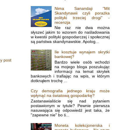
Nima Sanandaji "Mit
Skandynawii czyli porażka
polityki trzeciej drogi" -
recenzja
Nie raz nie dwa można
słyszeć jakim to wzorem do naśladowania
w kwestii polityki gospodarczej i społecznej
są państwa skandynawskie. Apolog...
Ile kosztuje wynajem skrytki
bankowej?
y post
Bardzo wiele osób wchodzi
na mojego bloga poszukując
informacji na temat skrytek
bankowych i trafiając na wpis, w którym
dotknąłem trochę ...
Czy demografia jednego kraju może
wpłynąć na światową gospodarkę?
Zastanawialiście się nad pytaniem
postawionym w tytule? Pewnie pierwsza
nasuwająca się odpowiedź jest taka, że
"zapewne nie" bo ś...
Moneta kolekcjonerska i
moneta bulionowa - Na czym