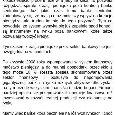
kilkudziesięciu procent rezerw a jedynie kilka. To pozwala
rozpędzać spiralę kreacji pieniądza poza kontrolą banku
centralnego. Już jakiś czas temu banki centralne
zorientowały się, że mają coraz mniejszy wpływ na kreacje
pieniądza, ale trudno im się do tego przyznać. Tym co
powoduje, że system wymyka się już zupełnie spod kontroli
są instrumenty na rynku poza bankowym, które także
pozwalają tworzyć kredyt.
Tymczasem kreacja pieniądze przez sektor bankowy nie jest
uwzględniana w modelach.
Po kryzysie 2008 roku wpompowano w system finansowy
mnóstwo pieniędzy, a do realnej gospodarki przeciekło z
tego może 10 %. Reszta została skonsumowana przez
sektor finansowy i posłużyła do napompowania
gigantycznej bańki na rynku różnych aktywów. Skorzystali
na tym przede wszystkim finansiści i ludzie bogaci. Firmom
bardziej opłaca się przeprowadzać operacje finansowe niż
inwestować w rozwój realnej produkcji czy ekspansję na
rynku.
Mamy więc bańkę która pęcznieje na różnych rynkach i choć