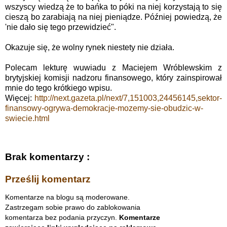
wszyscy wiedzą że to bańka to póki na niej korzystają to się
cieszą bo zarabiają na niej pieniądze. Później powiedzą, że
'nie dało się tego przewidzieć".
Okazuje się, że wolny rynek niestety nie działa.
Polecam lekturę wuwiadu z Maciejem Wróblewskim z
brytyjskiej komisji nadzoru finansowego, który zainspirował
mnie do tego krótkiego wpisu.
Więcej:
http://next.gazeta.pl/next/7,151003,24456145,sektor-
finansowy-ogrywa-demokracje-mozemy-sie-obudzic-w-
swiecie.html
Brak komentarzy :
Prześlij komentarz
Komentarze na blogu są moderowane.
Zastrzegam sobie prawo do zablokowania
komentarza bez podania przyczyn.
Komentarze