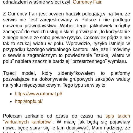
odnalazłem właśnie w sieci czyli
Currency Fair
.
Z Currency Fair jest pewien haczyk polegający na tym, że
serwis nie jest zarejestrowany w Polsce i nie podlega
naszemu prawodawstwu. Wobec tego, jakkolwiek mógłby
zachęcać do swoich usług niskimi prowizjami, to korzystanie
z niego niesie ze sobą pewne ryzyko. Cokolwiek pójdzie nie
tak to szukaj wiatru w polu. Wprawdzie, ryzyko istnieje w
przypadku każdego wirtualnego kantoru, ale jeżeli mówimy
o serwisie zagranicznym to powiedzenie "szukaj wiatru w
polu" nabiera znacznie bardziej "przestrzennego" wymiaru.
Trzeci model, który zidentyfikowałem to platformy
pozwalające na dokonywanie grupowych zakupów waluty
na rynku międzybankowym. Tego typu serwisy to:
https://www.ratomat.pl/
http://topfx.pl/
Polecam zerkanie od czasu do czasu na
spis takich
"wirtualnych kantorów"
. W miarę jak będą się pojawiały
nowe, będę starał się je tam dopisywać. Mam nadzieję, że