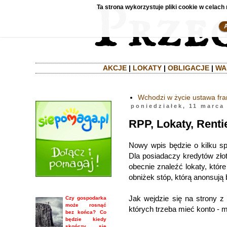
Ta strona wykorzystuje pliki cookie w celach 
AKCJE
|
LOKATY
|
OBLIGACJE
|
WA
Wchodzi w życie ustawa fr
poniedziałek, 11 marca
RPP, Lokaty, Renti
Nowy wpis będzie o kilku s
Dla posiadaczy kredytów zło
obecnie znaleźć lokaty, któr
obniżek stóp, którą anonsują 
Jak wejdzie się na strony z 
Czy gospodarka
może rosnąć
których trzeba mieć konto - 
bez końca? Co
będzie kiedy
skończy się