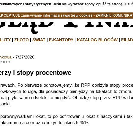
reklamowych i statystycznych. Jeśli nie wyrażasz zgody, opuść tę stronę i usuń
AKCEPTUJĘ zapisywanie informacji zawartej w cookies - ZAMKNIJ KOMUNIKAT
LUTY
|
ZŁOTO
|
ŚWIAT
|
E-KANTORY
|
KATALOG BLOGÓW
|
FILM
ankowa
- 7/27/2026
 2013
erzy i stopy procentowe
prawach. Po pierwsze odnotowujemy, że RPP obniżyła stopy proc
tówkowych to ulga, dla posiadaczy pieniędzy na lokatach to zmora.
e dają tyle samo odsetek co niegdyś. Obniżkę stóp przez RPP widać
banki.
porównywarkami lokat, to po odfiltrowaniu lokat z haczykami i tak
maksimum na co można liczyć to jakieś 5,49%.