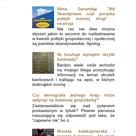
Nima Sanandaji "Mit
Skandynawii czyli porażka
polityki trzeciej drogi" -
recenzja
Nie raz nie dwa można
słyszeć jakim to wzorem do naśladowania
w kwestii polityki gospodarczej i społecznej
są państwa skandynawskie. Apolog...
Ile kosztuje wynajem skrytki
bankowej?
Bardzo wiele osób wchodzi
na mojego bloga poszukując
informacji na temat skrytek
bankowych i trafiając na wpis, w którym
dotknąłem trochę ...
Czy demografia jednego kraju może
wpłynąć na światową gospodarkę?
Zastanawialiście się nad pytaniem
postawionym w tytule? Pewnie pierwsza
nasuwająca się odpowiedź jest taka, że
"zapewne nie" bo ś...
Moneta kolekcjonerska i
moneta bulionowa - Na czym