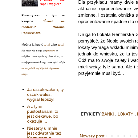
Dla przykładu mamy dwie ta
ropa i węgiel?
aktualnie oprocentowanie 
zmienne, i ostatnia obniżka 
Przeczytasz o tym w
oprocentowanie spadnie i to 
książce:
"Świat na
rozdrożu" Marcina
Popkiewicza
Druga to Lokata Rentierska 
pomyśleć, że Noble swoich ren
Można ją kupić
tutaj
albo
tutaj
lokaty wymaga wkładu minimu
Nie mam nic z tego, że
polecam
tę
jednak do wniosku, że tu je
książkę - przeczytałem ją i uważam, że
Cóż ma to swoje zalety i wa
każdy powinien także ją przeczytać. Moja
mieli wciąż tyle samo. Ale i
recenzja tej książki jest dostępna na
przyjemnie musi być...
blogu
.
Ja oszukiwałem, ty
oszukiwałeś,
wygrał lepszy!
A z tymi
pustostanami to
ETYKIETY:
BANKI
,
LOKATY
,
jest ciekawe, bo
okazuje ...
Niestety u mnie
jest odwrotnie też
Nowszy post
Korzystam z