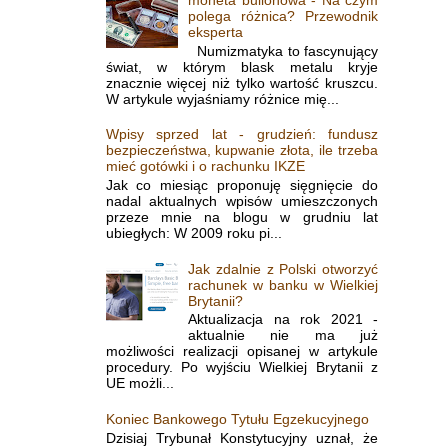
polega różnica? Przewodnik
eksperta
Numizmatyka to fascynujący
świat, w którym blask metalu kryje
znacznie więcej niż tylko wartość kruszcu.
W artykule wyjaśniamy różnice mię...
Wpisy sprzed lat - grudzień: fundusz
bezpieczeństwa, kupwanie złota, ile trzeba
mieć gotówki i o rachunku IKZE
Jak co miesiąc proponuję sięgnięcie do
nadal aktualnych wpisów umieszczonych
przeze mnie na blogu w grudniu lat
ubiegłych: W 2009 roku pi...
Jak zdalnie z Polski otworzyć
rachunek w banku w Wielkiej
Brytanii?
Aktualizacja na rok 2021 -
aktualnie nie ma już
możliwości realizacji opisanej w artykule
procedury. Po wyjściu Wielkiej Brytanii z
UE możli...
Koniec Bankowego Tytułu Egzekucyjnego
Dzisiaj Trybunał Konstytucyjny uznał, że