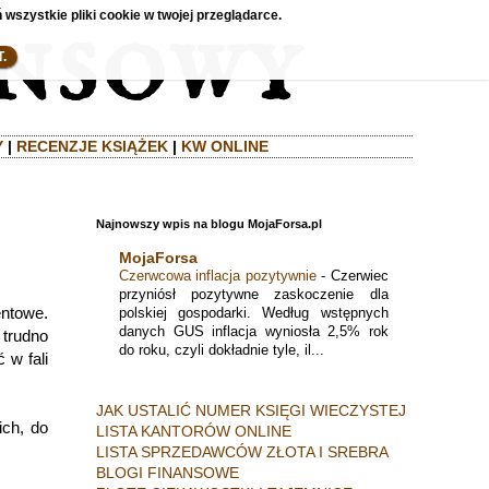
 wszystkie pliki cookie w twojej przeglądarce.
.
Y
|
RECENZJE KSIĄŻEK
|
KW ONLINE
Najnowszy wpis na blogu MojaForsa.pl
MojaForsa
Czerwcowa inflacja pozytywnie
-
Czerwiec
przyniósł pozytywne zaskoczenie dla
entowe.
polskiej gospodarki. Według wstępnych
danych GUS inflacja wyniosła 2,5% rok
 trudno
do roku, czyli dokładnie tyle, il...
 w fali
JAK USTALIĆ NUMER KSIĘGI WIECZYSTEJ
ich, do
LISTA KANTORÓW ONLINE
LISTA SPRZEDAWCÓW ZŁOTA I SREBRA
BLOGI FINANSOWE