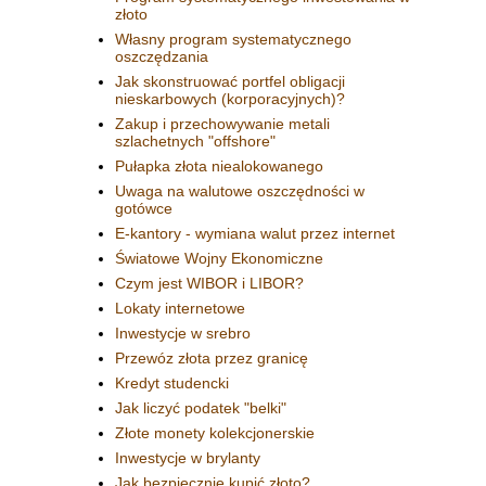
złoto
Własny program systematycznego
oszczędzania
Jak skonstruować portfel obligacji
nieskarbowych (korporacyjnych)?
Zakup i przechowywanie metali
szlachetnych "offshore"
Pułapka złota niealokowanego
Uwaga na walutowe oszczędności w
gotówce
E-kantory - wymiana walut przez internet
Światowe Wojny Ekonomiczne
Czym jest WIBOR i LIBOR?
Lokaty internetowe
Inwestycje w srebro
Przewóz złota przez granicę
Kredyt studencki
Jak liczyć podatek "belki"
Złote monety kolekcjonerskie
Inwestycje w brylanty
Jak bezpiecznie kupić złoto?