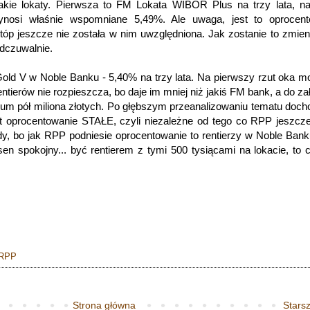
kie lokaty. Pierwsza to FM Lokata WIBOR Plus na trzy lata, na
wynosi właśnie wspomniane 5,49%. Ale uwaga, jest to oprocent
stóp jeszcze nie została w nim uwzględniona. Jak zostanie to zmien
odczuwalnie.
Gold V w Noble Banku - 5,40% na trzy lata. Na pierwszy rzut oka 
tierów nie rozpieszcza, bo daje im mniej niż jakiś FM bank, a do za
m pół miliona złotych. Po głębszym przeanalizowaniu tematu doc
st oprocentowanie STAŁE, czyli niezależne od tego co RPP jeszcze
dy, bo jak RPP podniesie oprocentowanie to rentierzy w Noble Ban
 sen spokojny... być rentierem z tymi 500 tysiącami na lokacie, to 
RPP
Strona główna
Starsz