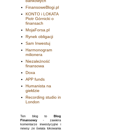
bankowych
FinansoweBlogi.pl
KONTO i LOKATA
Piotr Górnicki o
finansach
MojaForsa.pl
Rynek obligacji
Sam Inwestuj
Harmonogram
milionera
Niezależność
finansowa
Doxa
APP funds
Humanista na
giełdzie
Recording studio in
London
Ten blog to
Blog
Finansowy
- zawiera
komentarze inwestycyjne i
newsy ze świata lokowania