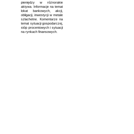
pieniędzy w różnorakie
aktywa. Informacje na temat
lokat bankowych, akcji,
obligacji, inwestycji w metale
szlachetne. Komentarze na
temat sytuacji gospodarczej,
stóp procentowych i sytuacji
na rynkach finansowych.