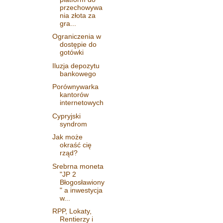
przechowywa
nia złota za
gra...
Ograniczenia w
dostępie do
gotówki
Iluzja depozytu
bankowego
Porównywarka
kantorów
internetowych
Cypryjski
syndrom
Jak może
okraść cię
rząd?
Srebrna moneta
"JP 2
Błogosławiony
" a inwestycja
w...
RPP, Lokaty,
Rentierzy i