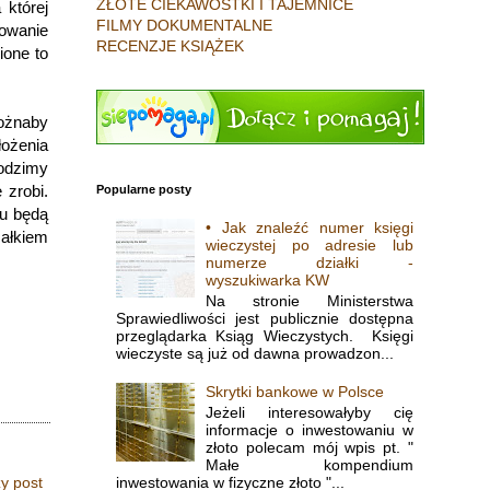
ZŁOTE CIEKAWOSTKI I TAJEMNICE
 której
FILMY DOKUMENTALNE
owanie
RECENZJE KSIĄŻEK
ione to
możnaby
łożenia
hodzimy
 zrobi.
Popularne posty
ku będą
• Jak znaleźć numer księgi
całkiem
wieczystej po adresie lub
numerze działki -
wyszukiwarka KW
Na stronie Ministerstwa
Sprawiedliwości jest publicznie dostępna
przeglądarka Ksiąg Wieczystych. Księgi
wieczyste są już od dawna prowadzon...
Skrytki bankowe w Polsce
Jeżeli interesowałyby cię
informacje o inwestowaniu w
złoto polecam mój wpis pt. "
Małe kompendium
inwestowania w fizyczne złoto "...
y post