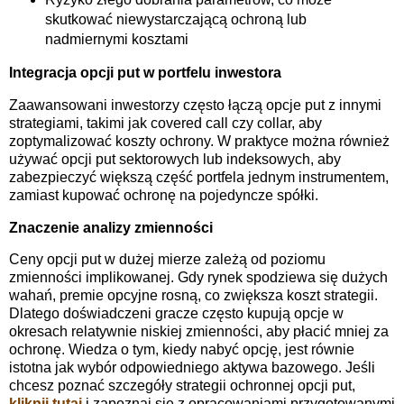
skutkować niewystarczającą ochroną lub
nadmiernymi kosztami
Integracja opcji put w portfelu inwestora
Zaawansowani inwestorzy często łączą opcje put z innymi
strategiami, takimi jak covered call czy collar, aby
zoptymalizować koszty ochrony. W praktyce można również
używać opcji put sektorowych lub indeksowych, aby
zabezpieczyć większą część portfela jednym instrumentem,
zamiast kupować ochronę na pojedyncze spółki.
Znaczenie analizy zmienności
Ceny opcji put w dużej mierze zależą od poziomu
zmienności implikowanej. Gdy rynek spodziewa się dużych
wahań, premie opcyjne rosną, co zwiększa koszt strategii.
Dlatego doświadczeni gracze często kupują opcje w
okresach relatywnie niskiej zmienności, aby płacić mniej za
ochronę. Wiedza o tym, kiedy nabyć opcję, jest równie
istotna jak wybór odpowiedniego aktywa bazowego. Jeśli
chcesz poznać szczegóły strategii ochronnej opcji put,
kliknij tutaj
i zapoznaj się z opracowaniami przygotowanymi