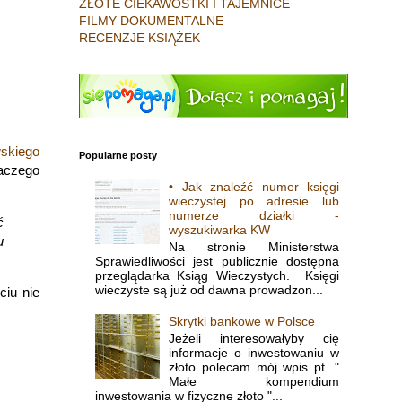
ZŁOTE CIEKAWOSTKI I TAJEMNICE
FILMY DOKUMENTALNE
RECENZJE KSIĄŻEK
wskiego
Popularne posty
laczego
• Jak znaleźć numer księgi
wieczystej po adresie lub
numerze działki -
ć
wyszukiwarka KW
u
Na stronie Ministerstwa
Sprawiedliwości jest publicznie dostępna
przeglądarka Ksiąg Wieczystych. Księgi
wieczyste są już od dawna prowadzon...
ciu nie
Skrytki bankowe w Polsce
Jeżeli interesowałyby cię
informacje o inwestowaniu w
złoto polecam mój wpis pt. "
Małe kompendium
inwestowania w fizyczne złoto "...