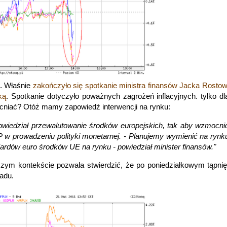
m.
Właśnie
zakończyło się spotkanie ministra finansów Jacka Rosto
ką
. Spotkanie dotyczyło poważnych zagrożeń inflacyjnych. tylko d
acniać? Otóż mamy zapowiedź interwencji na rynku:
powiedział przewalutowanie środków europejskich, tak aby wzmocni
 w prowadzeniu polityki monetarnej. - Planujemy wymienić na rynk
liardów euro środków UE na rynku
- powiedział minister finansów."
ym kontekście pozwala stwierdzić, że po poniedziałkowym tąpnię
ladu.