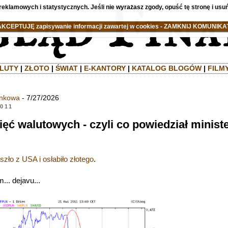
reklamowych i statystycznych. Jeśli nie wyrażasz zgody, opuść tę stronę i usuń
AKCEPTUJĘ zapisywanie informacji zawartej w cookies - ZAMKNIJ KOMUNIKAT
LUTY
|
ZŁOTO
|
ŚWIAT
|
E-KANTORY
|
KATALOG BLOGÓW
|
FILM
ankowa
- 7/27/2026
2011
ęć walutowych - czyli co powiedział minist
szło z USA i osłabiło złotego
.
... dejavu...