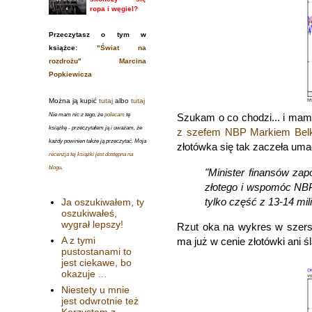
ropa i węgiel?
Przeczytasz o tym w
książce:
"Świat na
rozdrożu" Marcina
Popkiewicza
Można ją kupić
tutaj
albo
tutaj
Nie mam nic z tego, że
polecam
tę
Szukam o co chodzi... i ma
książkę - przeczytałem ją i uważam, że
z szefem NBP Markiem Bel
każdy powinien także ją przeczytać. Moja
złotówka się tak zaczeła um
recenzja tej książki jest dostępna na
blogu
.
"Minister finansów za
złotego i wspomóc NBP
tylko część z 13-14 mi
Ja oszukiwałem, ty
oszukiwałeś,
wygrał lepszy!
Rzut oka na wykres w szersz
A z tymi
ma już w cenie złotówki ani ś
pustostanami to
jest ciekawe, bo
okazuje ...
Niestety u mnie
jest odwrotnie też
Korzystam z