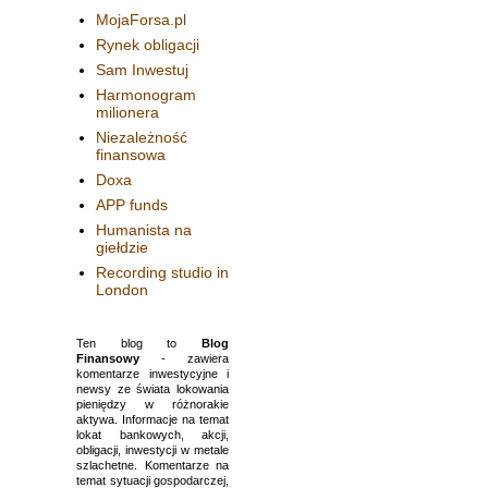
MojaForsa.pl
Rynek obligacji
Sam Inwestuj
Harmonogram
milionera
Niezależność
finansowa
Doxa
APP funds
Humanista na
giełdzie
Recording studio in
London
Ten blog to
Blog
Finansowy
- zawiera
komentarze inwestycyjne i
newsy ze świata lokowania
pieniędzy w różnorakie
aktywa. Informacje na temat
lokat bankowych, akcji,
obligacji, inwestycji w metale
szlachetne. Komentarze na
temat sytuacji gospodarczej,