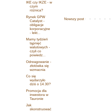
IKE czy IKZE - w
czym
różnica?
Rynek GPW
Nowszy post
Catalyst -
obligacje
korporacyjne
- lekt...
Mamy tydzień
tąpnięć
walutowych -
czyli co
powiedz...
Odreagowanie -
złotówka się
wzmacnia
Co się
wydarzyło
dziś o 14.30?
Promocja dla
inwestora w
Tauronie
Jak
skonstruować