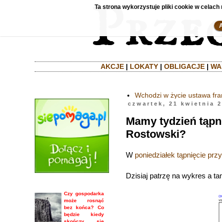
Ta strona wykorzystuje pliki cookie w celach 
AKCJE
|
LOKATY
|
OBLIGACJE
|
WA
Wchodzi w życie ustawa fr
czwartek, 21 kwietnia 
Mamy tydzień tąpni
Rostowski?
W
poniedziałek tąpnięcie przy
Dzisiaj patrzę na wykres a tam
Czy gospodarka
może rosnąć
bez końca? Co
będzie kiedy
skończy się