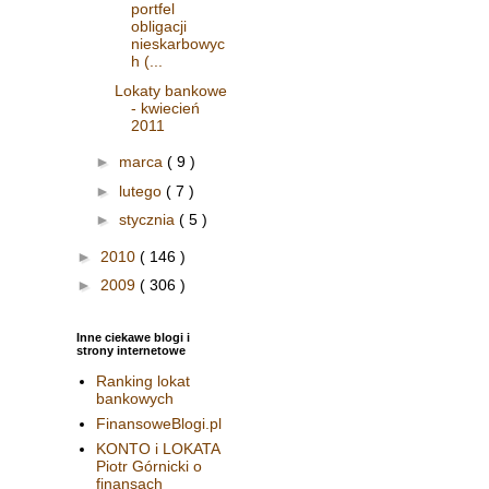
portfel
obligacji
nieskarbowyc
h (...
Lokaty bankowe
- kwiecień
2011
►
marca
( 9 )
►
lutego
( 7 )
►
stycznia
( 5 )
►
2010
( 146 )
►
2009
( 306 )
Inne ciekawe blogi i
strony internetowe
Ranking lokat
bankowych
FinansoweBlogi.pl
KONTO i LOKATA
Piotr Górnicki o
finansach