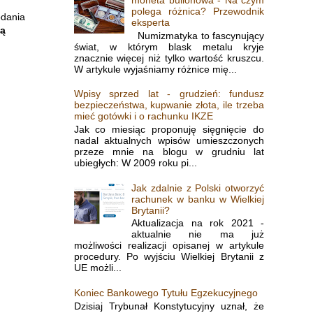
polega różnica? Przewodnik
odania
eksperta
dą
Numizmatyka to fascynujący
świat, w którym blask metalu kryje
znacznie więcej niż tylko wartość kruszcu.
W artykule wyjaśniamy różnice mię...
Wpisy sprzed lat - grudzień: fundusz
bezpieczeństwa, kupwanie złota, ile trzeba
mieć gotówki i o rachunku IKZE
Jak co miesiąc proponuję sięgnięcie do
nadal aktualnych wpisów umieszczonych
przeze mnie na blogu w grudniu lat
ubiegłych: W 2009 roku pi...
Jak zdalnie z Polski otworzyć
rachunek w banku w Wielkiej
Brytanii?
Aktualizacja na rok 2021 -
aktualnie nie ma już
możliwości realizacji opisanej w artykule
procedury. Po wyjściu Wielkiej Brytanii z
UE możli...
Koniec Bankowego Tytułu Egzekucyjnego
Dzisiaj Trybunał Konstytucyjny uznał, że