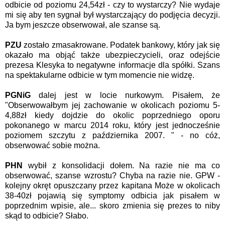
odbicie od poziomu 24,54zł - czy to wystarczy? Nie wydaje
mi się aby ten sygnał był wystarczający do podjęcia decyzji.
Ja bym jeszcze obserwował, ale szanse są.
PZU
zostało zmasakrowane. Podatek bankowy, który jak się
okazało ma objąć także ubezpieczycieli, oraz odejście
prezesa Klesyka to negatywne informacje dla spółki. Szans
na spektakularne odbicie w tym momencie nie widzę.
PGNiG
dalej jest w locie nurkowym. Pisałem, że
"Obserwowałbym jej zachowanie w okolicach poziomu 5-
4,88zł kiedy dojdzie do okolic poprzedniego oporu
pokonanego w marcu 2014 roku, który jest jednocześnie
poziomem szczytu z października 2007. " - no cóż,
obserwować sobie można.
PHN
wybił z konsolidacji dołem. Na razie nie ma co
obserwować, szanse wzrostu? Chyba na razie nie. GPW -
kolejny okręt opuszczany przez kapitana Może w okolicach
38-40zł pojawią się symptomy odbicia jak pisałem w
poprzednim wpisie, ale... skoro zmienia się prezes to niby
skąd to odbicie? Słabo.