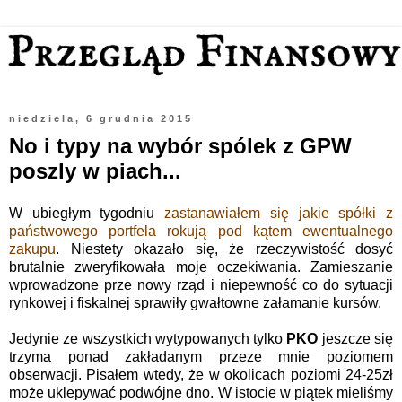
niedziela, 6 grudnia 2015
No i typy na wybór spólek z GPW
poszly w piach...
W ubiegłym tygodniu
zastanawiałem się jakie spółki z
państwowego portfela rokują pod kątem ewentualnego
zakupu
. Niestety okazało się, że rzeczywistość dosyć
brutalnie zweryfikowała moje oczekiwania. Zamieszanie
wprowadzone prze nowy rząd i niepewność co do sytuacji
rynkowej i fiskalnej sprawiły gwałtowne załamanie kursów.
Jedynie ze wszystkich wytypowanych tylko
PKO
jeszcze się
trzyma ponad zakładanym przeze mnie poziomem
obserwacji. Pisałem wtedy, że w okolicach poziomi 24-25zł
może uklepywać podwójne dno. W istocie w piątek mieliśmy