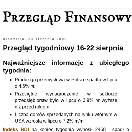
niedziela, 23 sierpnia 2009
Przegląd tygodniowy 16-22 sierpnia
Najważniejsze
informacje z ubiegłego
tygodnia:
Produkcja przemysłowa w Polsce spadła w lipcu
o 4,6% r/r.
Przeciętne wynagrodzenie w sektorze
przedsiębiorstw było w lipcu o 3,9% r/r wyższe
niż przed rokiem
Liczba domów sprzedanych na rynku wtórnym w
USA wzrosła w lipcu o 7,2% m/m.
Indeks
BDI
na koniec tygodnia wynosił 2468 i spadł o