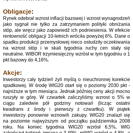
Obligacje
:
Rynek odebrał wzrost inflacji bazowej i wzrost wynagrodzeń
jako sygnał nie tylko za zatrzymaniem polityki obniżania
stóp, ale wręcz jako zapowiedź ich podniesienia. W efekcie
rentowność obligacji 10-letnich wróciła powyżej 6%. Dane o
spadku produkcji przemysłowej nieco ostudziły oczekiwania
na wzrost stóp i w skali tygodnia ruchy cen stały się
neutralne. WIBOR trzymiesięczny wzrósł w tym tygodniu o 1
pkt bazowy do 4,16%.
Akcje
:
Inwestorzy cały tydzień żyli myślą o nieuchronnej korekcie
spadkowej. W środę WIG20 otarł się o poziomy 2030 pkt -
najniższe w tym miesiącu. Jednak później ceny akcji mocno
ruszyły w górę. W czwartek zaliczyliśmy wzrost o 5% w
ciągu zaledwie pół godziny notowań (licząc ostatni
kwadrans z środy i pierwszy z czwartku). W piątek
inwestorzy ponownie wznowili zakupy. WIG20 znalazł się
na poziomie najwyższym od początku października 2008
roku. Na koniec tygodnia WIG20 wzrósł 6,5%, WIG
zakończył tydzień zmianą o 3,49%,
mWIG
wzrósł o
4,8%, a