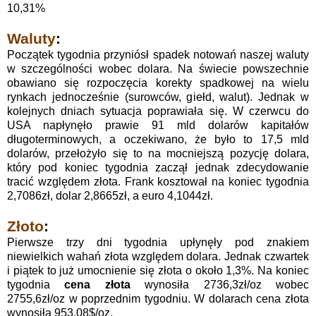
10,31%
Waluty
:
Początek tygodnia przyniósł spadek notowań naszej waluty
w szczególności wobec dolara. Na świecie powszechnie
obawiano się rozpoczęcia korekty spadkowej na wielu
rynkach jednocześnie (surowców, giełd, walut). Jednak w
kolejnych dniach sytuacja poprawiała się. W czerwcu do
USA napłynęło prawie 91 mld dolarów kapitałów
długoterminowych, a oczekiwano, że było to 17,5 mld
dolarów, przełożyło się to na mocniejszą pozycję dolara,
który pod koniec tygodnia zaczął jednak zdecydowanie
tracić względem złota. Frank kosztował na koniec tygodnia
2,7086zł, dolar 2,8665zł, a euro 4,1044zł.
Złoto
:
Pierwsze trzy dni tygodnia upłynęły pod znakiem
niewielkich wahań złota względem dolara. Jednak czwartek
i piątek to już umocnienie się złota o około 1,3%.
Na koniec
tygodnia
cena złota
wynosiła 2736,3zł/oz wobec
2755,6zł/oz w poprzednim tygodniu. W dolarach cena złota
wynosiła 953,08$/oz.