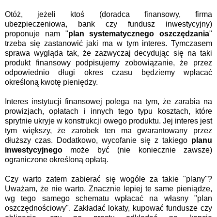
Otóż, jeżeli ktoś (doradca finansowy, firma
ubezpieczeniowa, bank czy fundusz inwestycyjny)
proponuje nam "
plan systematycznego oszczędzania
"
trzeba się zastanowić jaki ma w tym interes. Tymczasem
sprawa wygląda tak, że zazwyczaj decydując się na taki
produkt finansowy podpisujemy zobowiązanie, że przez
odpowiednio długi okres czasu będziemy wpłacać
określoną kwotę pieniędzy.
Interes instytucji finansowej polega na tym, że zarabia na
prowizjach, opłatach i innych tego typu kosztach, które
sprytnie ukryje w konstrukcji owego produktu. Jej interes jest
tym większy, że zarobek ten ma gwarantowany przez
dłuższy czas. Dodatkowo, wycofanie się z takiego
planu
inwestycyjnego
może być (nie koniecznie zawsze)
ograniczone określoną opłatą.
Czy warto zatem zabierać się wogóle za takie "plany"?
Uważam, że nie warto. Znacznie lepiej te same pieniądze,
wg tego samego schematu wpłacać na własny "plan
oszczędnościowy". Zakładać lokaty, kupować fundusze czy