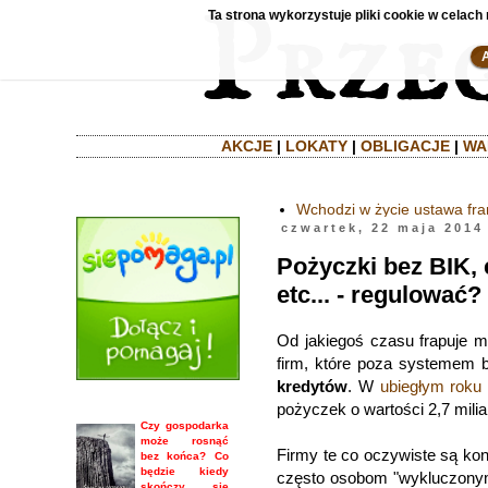
Ta strona wykorzystuje pliki cookie w celach 
AKCJE
|
LOKATY
|
OBLIGACJE
|
WA
Wchodzi w życie ustawa fr
czwartek, 22 maja 2014
Pożyczki bez BIK, 
etc... - regulować?
Od jakiegoś czasu frapuje 
firm, które poza systemem
kredytów
. W
ubiegłym roku
pożyczek o wartości 2,7 milia
Czy gospodarka
może rosnąć
Firmy te co oczywiste są kon
bez końca? Co
będzie kiedy
często osobom "wykluczonym 
skończy się