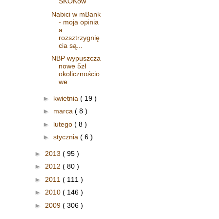
SKOKów
Nabici w mBank
- moja opinia
a
rozsztrzygnię
cia są...
NBP wypuszcza
nowe 5zł
okolicznościo
we
►
kwietnia
( 19 )
►
marca
( 8 )
►
lutego
( 8 )
►
stycznia
( 6 )
►
2013
( 95 )
►
2012
( 80 )
►
2011
( 111 )
►
2010
( 146 )
►
2009
( 306 )