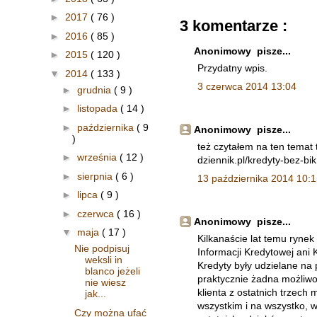
►
2017
( 76 )
3 komentarze :
►
2016
( 85 )
Anonimowy pisze...
►
2015
( 120 )
Przydatny wpis.
▼
2014
( 133 )
3 czerwca 2014 13:04
►
grudnia
( 9 )
►
listopada
( 14 )
►
października
( 9
Anonimowy pisze...
)
też czytałem na ten temat 
►
września
( 12 )
dziennik.pl/kredyty-bez-bi
►
sierpnia
( 6 )
13 października 2014 10:
►
lipca
( 9 )
►
czerwca
( 16 )
Anonimowy pisze...
▼
maja
( 17 )
Kilkanaście lat temu rynek
Nie podpisuj
Informacji Kredytowej ani
weksli in
Kredyty były udzielane na 
blanco jeżeli
praktycznie żadna możliwoś
nie wiesz
klienta z ostatnich trzech 
jak...
wszystkim i na wszystko, 
Czy można ufać