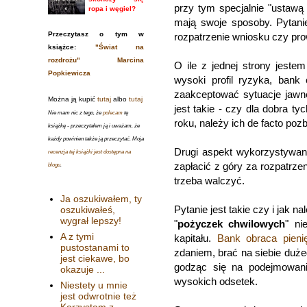
przy tym specjalnie "ustawą
ropa i węgiel?
mają swoje sposoby. Pytanie
Przeczytasz o tym w
rozpatrzenie wniosku czy pro
książce:
"Świat na
rozdrożu" Marcina
O ile z jednej strony jeste
Popkiewicza
wysoki profil ryzyka, bank
zaakceptować sytuacje jawne
Można ją kupić
tutaj
albo
tutaj
jest takie - czy dla dobra ty
Nie mam nic z tego, że
polecam
tę
roku, należy ich de facto po
książkę - przeczytałem ją i uważam, że
każdy powinien także ją przeczytać. Moja
Drugi aspekt wykorzystywani
recenzja tej książki jest dostępna na
zapłacić z góry za rozpatrze
blogu
.
trzeba walczyć.
Ja oszukiwałem, ty
Pytanie jest takie czy i jak n
oszukiwałeś,
wygrał lepszy!
"
pożyczek chwilowych
" ni
A z tymi
kapitału.
Bank obraca pieni
pustostanami to
zdaniem, brać na siebie duże
jest ciekawe, bo
godząc się na podejmowani
okazuje ...
wysokich odsetek.
Niestety u mnie
jest odwrotnie też
Korzystam z