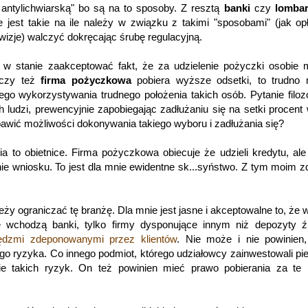
 antylichwiarską" bo są na to sposoby. Z resztą
banki
czy
lomba
 jest takie na ile należy w związku z takimi "sposobami" (jak op
wizje) walczyć dokręcając śrubę regulacyjną.
m w stanie zaakceptować fakt, że za udzielenie pożyczki osobie 
 czy też
firma pożyczkowa
pobiera wyższe odsetki, to trudno m
go wykorzystywania trudnego położenia takich osób. Pytanie filoz
ch ludzi, prewencyjnie zapobiegając zadłużaniu się na setki procent 
zbawić możliwości dokonywania takiego wyboru i zadłużania się?
a to obietnice. Firma pożyczkowa obiecuje że udzieli kredytu, ale
nie wniosku. To jest dla mnie ewidentne sk...syństwo. Z tym moim 
ależy ograniczać tę branżę. Dla mnie jest jasne i akceptowalne to, że 
e wchodzą banki, tylko firmy dysponujące innym niż depozyty ź
ędzmi zdeponowanymi przez klientów
. Nie może i nie powinien
go ryzyka. Co innego podmiot, którego udziałowcy zainwestowali pi
e takich ryzyk. On też powinien mieć prawo pobierania za te 