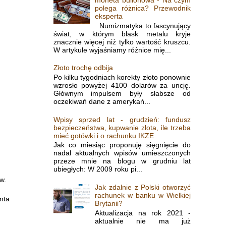
polega różnica? Przewodnik
eksperta
Numizmatyka to fascynujący
świat, w którym blask metalu kryje
znacznie więcej niż tylko wartość kruszcu.
W artykule wyjaśniamy różnice mię...
Złoto trochę odbija
Po kilku tygodniach korekty złoto ponownie
wzrosło powyżej 4100 dolarów za uncję.
Głównym impulsem były słabsze od
oczekiwań dane z amerykań...
Wpisy sprzed lat - grudzień: fundusz
bezpieczeństwa, kupwanie złota, ile trzeba
mieć gotówki i o rachunku IKZE
Jak co miesiąc proponuję sięgnięcie do
nadal aktualnych wpisów umieszczonych
przeze mnie na blogu w grudniu lat
ubiegłych: W 2009 roku pi...
w.
Jak zdalnie z Polski otworzyć
rachunek w banku w Wielkiej
nta
Brytanii?
Aktualizacja na rok 2021 -
aktualnie nie ma już