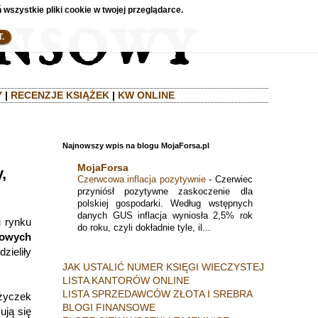
 wszystkie pliki cookie w twojej przeglądarce.
.
Y
|
RECENZJE KSIĄŻEK
|
KW ONLINE
Najnowszy wpis na blogu MojaForsa.pl
MojaForsa
,
Czerwcowa inflacja pozytywnie
-
Czerwiec
przyniósł pozytywne zaskoczenie dla
polskiej gospodarki. Według wstępnych
danych GUS inflacja wyniosła 2,5% rok
u rynku
do roku, czyli dokładnie tyle, il...
kowych
zieliły
JAK USTALIĆ NUMER KSIĘGI WIECZYSTEJ
LISTA KANTORÓW ONLINE
LISTA SPRZEDAWCÓW ZŁOTA I SREBRA
ożyczek
BLOGI FINANSOWE
ują się