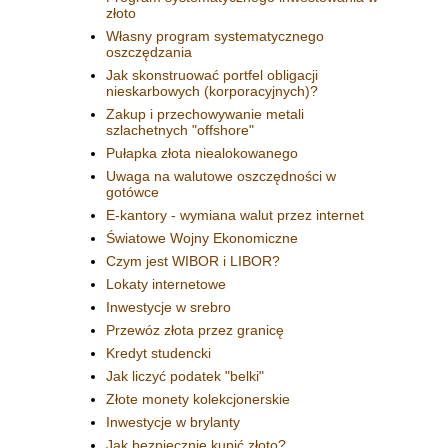
złoto
Własny program systematycznego
oszczędzania
Jak skonstruować portfel obligacji
nieskarbowych (korporacyjnych)?
Zakup i przechowywanie metali
szlachetnych "offshore"
Pułapka złota niealokowanego
Uwaga na walutowe oszczędności w
gotówce
E-kantory - wymiana walut przez internet
Światowe Wojny Ekonomiczne
Czym jest WIBOR i LIBOR?
Lokaty internetowe
Inwestycje w srebro
Przewóz złota przez granicę
Kredyt studencki
Jak liczyć podatek "belki"
Złote monety kolekcjonerskie
Inwestycje w brylanty
Jak bezpiecznie kupić złoto?