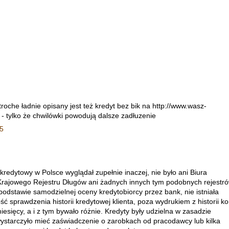
troche ładnie opisany jest też kredyt bez bik na http://www.wasz-
k - tylko że chwilówki powodują dalsze zadłuzenie
15
 kredytowy w Polsce wyglądał zupełnie inaczej, nie było ani Biura
 Krajowego Rejestru Długów ani żadnych innych tym podobnych rejestró
podstawie samodzielnej oceny kredytobiorcy przez bank, nie istniała
ć sprawdzenia historii kredytowej klienta, poza wydrukiem z historii ko
miesięcy, a i z tym bywało różnie. Kredyty były udzielna w zasadzie
wystarczyło mieć zaświadczenie o zarobkach od pracodawcy lub kilka