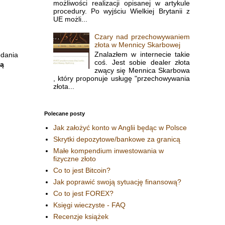
możliwości realizacji opisanej w artykule
procedury. Po wyjściu Wielkiej Brytanii z
UE możli...
Czary nad przechowywaniem
złota w Mennicy Skarbowej
Znalazłem w internecie takie
odania
coś. Jest sobie dealer złota
dą
zwący się Mennica Skarbowa
, który proponuje usługę "przechowywania
złota...
Polecane posty
Jak założyć konto w Anglii będąc w Polsce
Skrytki depozytowe/bankowe za granicą
Małe kompendium inwestowania w
fizyczne złoto
Co to jest Bitcoin?
Jak poprawić swoją sytuację finansową?
Co to jest FOREX?
Księgi wieczyste - FAQ
Recenzje książek