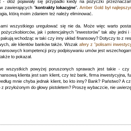
- otóż pojawiały się przypadki kiedy na pożyczki przeznaczan
ów zawierających "
kontrakty lokacyjne
".
Amber Gold był najlepsz
ologia, którą moim zdaniem też należy eliminować.
ami wszystkiego uregulować się nie da. Może więc warto posta
pożyczkobiorców, jak i potencjalnych "inwestorów" tak aby jedni i
ę pakują wchodząc w taki czy inny układ finansowy? Dotyczy to z res
owych, ale klientów banków także. Wszak
afery z "polisami inwestyc
finansowych kompetencji przy podpisywaniu umów jest wszechogarn
 także to pokazał.
we wszystkich powyżej poruszonych sprawach jest takie - czy 
nansową klienta jest sam klient, czy też bank, firma inwestycyjna, f
dług mnie chyba jednak klient, bo kto inny? Bank? Państwo? A cz
o z przyłożonym do głowy pistoletem? Proszę wybaczcie, nie uwierzę