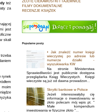
ZŁOTE CIEKAWOSTKI I TAJEMNICE
rdy
też
FILMY DOKUMENTALNE
łaty za
RECENZJE KSIĄŻEK
mającej
i jest
oficzne
w skali
Popularne posty
• Jak znaleźć numer księgi
 trzeba
wieczystej po adresie lub
numerze działki -
zdaniem
wyszukiwarka KW
Na stronie Ministerstwa
Sprawiedliwości jest publicznie dostępna
w rynek
przeglądarka Ksiąg Wieczystych. Księgi
wieczyste są już od dawna prowadzon...
ródłem
, moim
Skrytki bankowe w Polsce
eniądze
Jeżeli interesowałyby cię
ryzyka
informacje o inwestowaniu w
złoto polecam mój wpis pt. "
Małe kompendium
inwestowania w fizyczne złoto "...