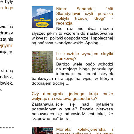
e były
ym tego
Nima Sanandaji "Mit
Skandynawii czyli porażka
polityki trzeciej drogi" -
recenzja
wić na
Nie raz nie dwa można
 drudzy
słyszeć jakim to wzorem do naśladowania
w kwestii polityki gospodarczej i społecznej
ztą nie
są państwa skandynawskie. Apolog...
yjnymi"
iający.
Ile kosztuje wynajem skrytki
bankowej?
Bardzo wiele osób wchodzi
na mojego bloga poszukując
stroną
informacji na temat skrytek
undusz,
bankowych i trafiając na wpis, w którym
łowiek,
dotknąłem trochę ...
.
Czy demografia jednego kraju może
wpłynąć na światową gospodarkę?
Zastanawialiście się nad pytaniem
postawionym w tytule? Pewnie pierwsza
nasuwająca się odpowiedź jest taka, że
"zapewne nie" bo ś...
Moneta kolekcjonerska i
moneta bulionowa - Na czym