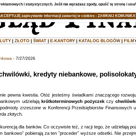
reklamowych i statystycznych. Jeśli nie wyrażasz zgody, opuść tę stronę i usuń
AKCEPTUJĘ zapisywanie informacji zawartej w cookies - ZAMKNIJ KOMUNIKAT
LUTY
|
ZŁOTO
|
ŚWIAT
|
E-KANTORY
|
KATALOG BLOGÓW
|
FILM
ankowa
- 7/27/2026
chwilówki, kredyty niebankowe, polisolokaty
mnie pewna kwestia. Otóż jesteśmy świadkami znaczącego rozwoj
 bankowym udzielają
krótkoterminowych pożyczek
czy
chwilów
podmioty zrzeszone w Konferencji Przedsiębiorstw Finansowych ud
rda złotych.
kurencją dla banków. Co oczywiste też, z racji tego, że udzielają p
bankowo" pobierają za ten "proceder" wyższe odsetki. Nie przejm