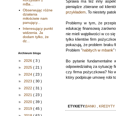
Sprawa ma też inny aspekt 
mBa...
pieniądze zbierane od klient
Obserwując różne
przykładem
. To niestety pat
działania
miłościwie nam
panujący...
Problemy w tym, że przepis
edukację finansową zarówno 
Interesujący punkt
widzenia. Ja
nie mieli wątpliwości w co si
dodam tylko, że
tylko klientów firm pożyczk
dz...
pokazują, że problem braku 
Problem "
nabitych w mbank
"
Archiwum bloga
►
2026
( 3 )
Bo pytanie fundamentalne 
odpowiedzialną za sytuację fi
►
2025
( 21 )
czy firma pożyczkowa? No we
►
2024
( 23 )
który podpisuje umowę robi t
►
2023
( 30 )
►
2022
( 31 )
►
2021
( 23 )
►
2020
( 39 )
ETYKIETY:
BANKI
,
KREDYTY
►
2019
( 45 )
►
2018
( 63 )