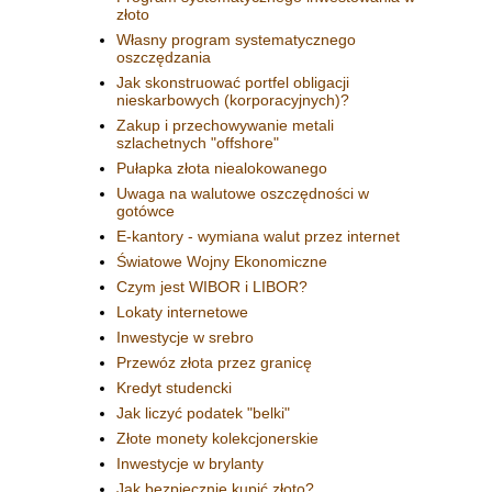
złoto
Własny program systematycznego
oszczędzania
Jak skonstruować portfel obligacji
nieskarbowych (korporacyjnych)?
Zakup i przechowywanie metali
szlachetnych "offshore"
Pułapka złota niealokowanego
Uwaga na walutowe oszczędności w
gotówce
E-kantory - wymiana walut przez internet
Światowe Wojny Ekonomiczne
Czym jest WIBOR i LIBOR?
Lokaty internetowe
Inwestycje w srebro
Przewóz złota przez granicę
Kredyt studencki
Jak liczyć podatek "belki"
Złote monety kolekcjonerskie
Inwestycje w brylanty
Jak bezpiecznie kupić złoto?