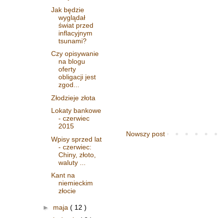
Jak będzie
wyglądał
świat przed
inflacyjnym
tsunami?
Czy opisywanie
na blogu
oferty
obligacji jest
zgod...
Złodzieje złota
Lokaty bankowe
- czerwiec
2015
Nowszy post
Wpisy sprzed lat
- czerwiec:
Chiny, złoto,
waluty ...
Kant na
niemieckim
złocie
►
maja
( 12 )