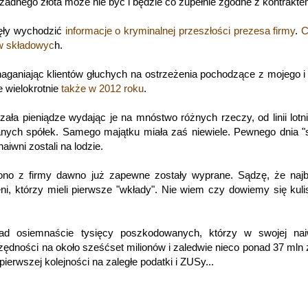
adnego złota może nie być i będzie co zupełnie zgodne z kontrakte
zęły wychodzić
informacje o kryminalnej przeszłości prezesa firmy
.
C
ów składowyc
h.
 naganiając klientów głuchych na ostrzeżenia pochodzące z mojego i
e wielokrotnie
także w 2012 roku
.
a pieniądze wydając je na mnóstwo różnych rzeczy, od linii lotn
anych spółek. Samego majątku miała zaś niewiele. Pewnego dnia 
naiwni zostali na lodzie.
ono z firmy dawno już zapewne zostały wyprane. Sądzę, że najb
eni, którzy mieli pierwsze "wkłady". Nie wiem czy dowiemy się kuli
onad osiemnaście tysięcy poszkodowanych, którzy w swojej nai
czędności na około sześćset milionów i zaledwie nieco ponad 37 mln 
 pierwszej kolejności na zaległe podatki i ZUSy...