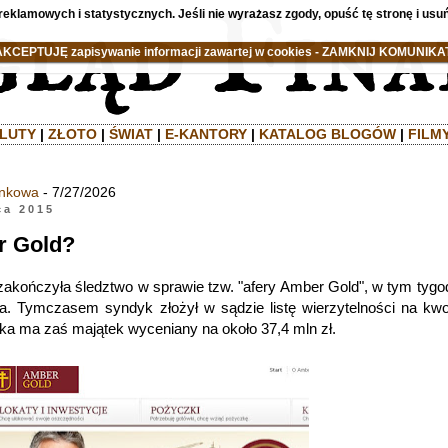
reklamowych i statystycznych. Jeśli nie wyrażasz zgody, opuść tę stronę i usuń
AKCEPTUJĘ zapisywanie informacji zawartej w cookies - ZAMKNIJ KOMUNIKAT
LUTY
|
ZŁOTO
|
ŚWIAT
|
E-KANTORY
|
KATALOG BLOGÓW
|
FILM
ankowa
- 7/27/2026
ca 2015
r Gold?
 zakończyła śledztwo w sprawie tzw. "afery Amber Gold", w tym tygo
ia. Tymczasem syndyk złożył w sądzie listę wierzytelności na kw
łka ma zaś majątek wyceniany na około 37,4 mln zł.