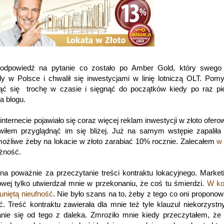
odpowiedź na pytanie co zostało po Amber Gold, który swego
dy w Polsce i chwalił się inwestycjami w linię lotniczą OLT. Pom
nąć się trochę w czasie i sięgnąć do początków kiedy po raz p
a blogu.
 internecie pojawiało się coraz więcej reklam inwestycji w złoto ofer
iłem przyglądnąć im się bliżej. Już na samym wstępie zapaliła
możliwe żeby na lokacie w złoto zarabiać 10% rocznie. Zalecałem
w
ożność.
 na poważnie za przeczytanie treści kontraktu lokacyjnego. Marke
towej tylko utwierdzał mnie w przekonaniu, że coś tu śmierdzi.
W ko
uniętą nieufność
. Nie było szans na to, żeby z tego co oni proponowa
. Treść kontraktu zawierała dla mnie też tyle klauzul niekorzystn
anie się od tego z daleka. Zmroziło mnie kiedy przeczytałem, że