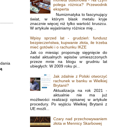
polega różnica? Przewodnik
eksperta
Numizmatyka to fascynujący
świat, w którym blask metalu kryje
znacznie więcej niż tylko wartość kruszcu.
W artykule wyjaśniamy różnice mię...
Wpisy sprzed lat - grudzień: fundusz
bezpieczeństwa, kupwanie złota, ile trzeba
mieć gotówki i o rachunku IKZE
Jak co miesiąc proponuję sięgnięcie do
nadal aktualnych wpisów umieszczonych
przeze mnie na blogu w grudniu lat
odania
ubiegłych: W 2009 roku pi...
dą
Jak zdalnie z Polski otworzyć
rachunek w banku w Wielkiej
Brytanii?
Aktualizacja na rok 2021 -
aktualnie nie ma już
możliwości realizacji opisanej w artykule
procedury. Po wyjściu Wielkiej Brytanii z
UE możli...
Czary nad przechowywaniem
złota w Mennicy Skarbowej