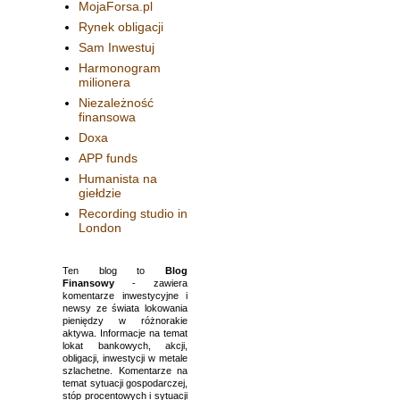
MojaForsa.pl
Rynek obligacji
Sam Inwestuj
Harmonogram
milionera
Niezależność
finansowa
Doxa
APP funds
Humanista na
giełdzie
Recording studio in
London
Ten blog to
Blog
Finansowy
- zawiera
komentarze inwestycyjne i
newsy ze świata lokowania
pieniędzy w różnorakie
aktywa. Informacje na temat
lokat bankowych, akcji,
obligacji, inwestycji w metale
szlachetne. Komentarze na
temat sytuacji gospodarczej,
stóp procentowych i sytuacji