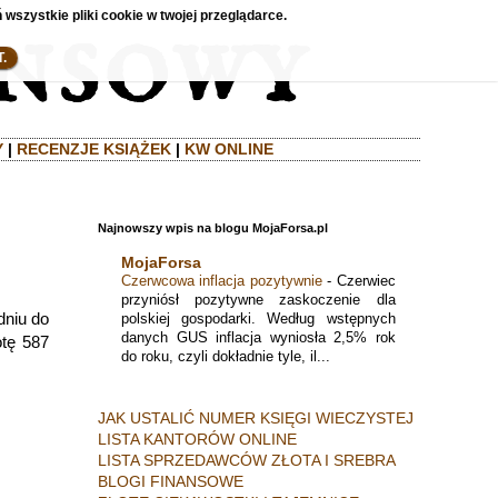
 wszystkie pliki cookie w twojej przeglądarce.
.
Y
|
RECENZJE KSIĄŻEK
|
KW ONLINE
Najnowszy wpis na blogu MojaForsa.pl
MojaForsa
Czerwcowa inflacja pozytywnie
-
Czerwiec
przyniósł pozytywne zaskoczenie dla
dniu do
polskiej gospodarki. Według wstępnych
danych GUS inflacja wyniosła 2,5% rok
otę 587
do roku, czyli dokładnie tyle, il...
JAK USTALIĆ NUMER KSIĘGI WIECZYSTEJ
LISTA KANTORÓW ONLINE
LISTA SPRZEDAWCÓW ZŁOTA I SREBRA
BLOGI FINANSOWE