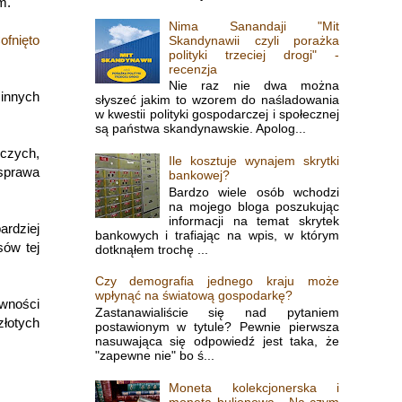
m.
Nima Sanandaji "Mit
ofnięto
Skandynawii czyli porażka
polityki trzeciej drogi" -
recenzja
Nie raz nie dwa można
 innych
słyszeć jakim to wzorem do naśladowania
w kwestii polityki gospodarczej i społecznej
są państwa skandynawskie. Apolog...
iczych,
Ile kosztuje wynajem skrytki
"sprawa
bankowej?
Bardzo wiele osób wchodzi
na mojego bloga poszukując
informacji na temat skrytek
ardziej
bankowych i trafiając na wpis, w którym
sów tej
dotknąłem trochę ...
Czy demografia jednego kraju może
wpłynąć na światową gospodarkę?
wności
Zastanawialiście się nad pytaniem
złotych
postawionym w tytule? Pewnie pierwsza
nasuwająca się odpowiedź jest taka, że
"zapewne nie" bo ś...
Moneta kolekcjonerska i
moneta bulionowa - Na czym