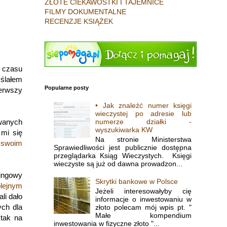
ZŁOTE CIEKAWOSTKI I TAJEMNICE
FILMY DOKUMENTALNE
RECENZJE KSIĄŻEK
 czasu
yślałem
Popularne posty
ierwszy
• Jak znaleźć numer księgi
wieczystej po adresie lub
numerze działki -
owanych
wyszukiwarka KW
 mi się
Na stronie Ministerstwa
 swoim
Sprawiedliwości jest publicznie dostępna
przeglądarka Ksiąg Wieczystych. Księgi
wieczyste są już od dawna prowadzon...
tingowy
Skrytki bankowe w Polsce
lejnym
Jeżeli interesowałyby cię
li dało
informacje o inwestowaniu w
ych dla
złoto polecam mój wpis pt. "
Małe kompendium
 tak na
inwestowania w fizyczne złoto "...