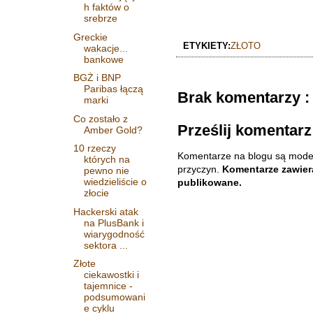
h faktów o
srebrze
Greckie
ETYKIETY:
ZŁOTO
wakacje...
bankowe
BGŻ i BNP
Paribas łączą
Brak komentarzy :
marki
Co zostało z
Prześlij komentarz
Amber Gold?
10 rzeczy
Komentarze na blogu są mode
których na
przyczyn.
Komentarze zawiera
pewno nie
wiedzieliście o
publikowane.
złocie
Hackerski atak
na PlusBank i
wiarygodność
sektora ...
Złote
ciekawostki i
tajemnice -
podsumowani
e cyklu