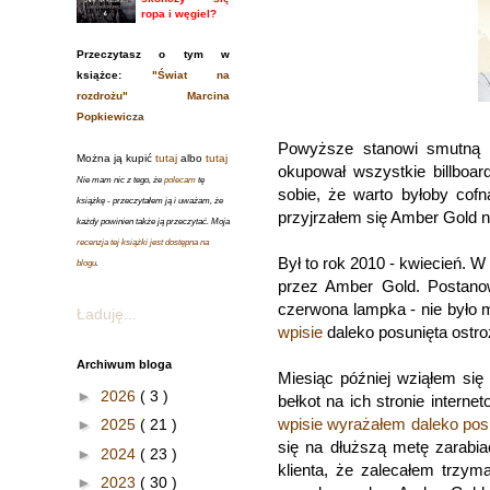
ropa i węgiel?
Przeczytasz o tym w
książce:
"Świat na
rozdrożu" Marcina
Popkiewicza
Powyższe stanowi smutną 
Można ją kupić
tutaj
albo
tutaj
okupował wszystkie billboar
Nie mam nic z tego, że
polecam
tę
sobie, że warto byłoby cof
książkę - przeczytałem ją i uważam, że
przyjrzałem się Amber Gold n
każdy powinien także ją przeczytać. Moja
recenzja tej książki jest dostępna na
Był to rok 2010 - kwiecień. W
blogu
.
przez Amber Gold. Postanow
czerwona lampka - nie było 
Ładuję...
wpisie
daleko posunięta ostr
Archiwum bloga
Miesiąc później wziąłem się
►
2026
( 3 )
bełkot na ich stronie interne
wpisie wyrażałem daleko pos
►
2025
( 21 )
się na dłuższą metę zarabiać
►
2024
( 23 )
klienta, że zalecałem trzym
►
2023
( 30 )