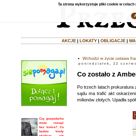
Ta strona wykorzystuje pliki cookie w celach 
AKCJE
|
LOKATY
|
OBLIGACJE
|
WA
Wchodzi w życie ustawa fr
poniedziałek, 22 czerw
Co zostało z Ambe
Po trzech latach prokuratura
sądu ma trafić akt oskarżen
milionów złotych. Upadła spó
Czy gospodarka
może rosnąć
bez końca? Co
będzie kiedy
skończy się