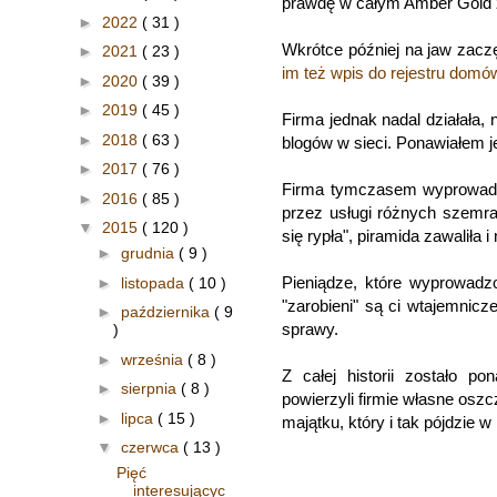
prawdę w całym Amber Gold ż
►
2022
( 31 )
Wkrótce później na jaw zac
►
2021
( 23 )
im też wpis do rejestru dom
►
2020
( 39 )
►
2019
( 45 )
Firma jednak nadal działała,
►
2018
( 63 )
blogów w sieci. Ponawiałem j
►
2017
( 76 )
Firma tymczasem wyprowadzał
►
2016
( 85 )
przez usługi różnych szemr
▼
2015
( 120 )
się rypła", piramida zawaliła i 
►
grudnia
( 9 )
Pieniądze, które wyprowadz
►
listopada
( 10 )
"zarobieni" są ci wtajemnicz
►
października
( 9
sprawy.
)
►
września
( 8 )
Z całej historii zostało p
►
sierpnia
( 8 )
powierzyli firmie własne osz
►
lipca
( 15 )
majątku, który i tak pójdzie w
▼
czerwca
( 13 )
Pięć
interesującyc