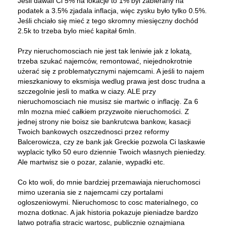
Jeśli dawali Ci 5% na lokacje to 1% byl zabierany na
podatek a 3.5% zjadala inflacja, więc zysku było tylko 0.5%.
Jeśli chciało się mieć z tego skromny miesięczny dochód
2.5k to trzeba bylo mieć kapitał 6mln.
Przy nieruchomosciach nie jest tak leniwie jak z lokatą,
trzeba szukać najemców, remontować, niejednokrotnie
użerać się z problematycznymi najemcami. A jeśli to najem
mieszkaniowy to eksmisja wedlug prawa jest dosc trudna a
szczegolnie jesli to matka w ciazy. ALE przy
nieruchomosciach nie musisz sie martwic o inflację. Za 6
mln mozna mieć całkiem przyzwoite nieruchomości. Z
jednej strony nie boisz sie bankrutcwa bankow, kasacji
Twoich bankowych oszczednosci przez reformy
Balcerowicza, czy ze bank jak Greckie pozwola Ci laskawie
wyplacic tylko 50 euro dziennie Twoich wlasnych pieniedzy.
Ale martwisz sie o pozar, zalanie, wypadki etc.
Co kto woli, do mnie bardziej przemawiaja nieruchomosci
mimo uzerania sie z najemcami czy portalami
ogloszeniowymi. Nieruchomosc to cosc materialnego, co
mozna dotknac. A jak historia pokazuje pieniadze bardzo
latwo potrafia stracic wartosc, publicznie oznajmiana