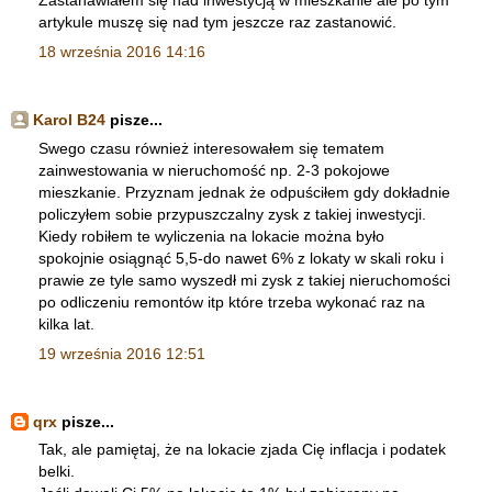
Zastanawiałem się nad inwestycją w mieszkanie ale po tym
artykule muszę się nad tym jeszcze raz zastanowić.
18 września 2016 14:16
Karol B24
pisze...
Swego czasu również interesowałem się tematem
zainwestowania w nieruchomość np. 2-3 pokojowe
mieszkanie. Przyznam jednak że odpuściłem gdy dokładnie
policzyłem sobie przypuszczalny zysk z takiej inwestycji.
Kiedy robiłem te wyliczenia na lokacie można było
spokojnie osiągnąć 5,5-do nawet 6% z lokaty w skali roku i
prawie ze tyle samo wyszedł mi zysk z takiej nieruchomości
po odliczeniu remontów itp które trzeba wykonać raz na
kilka lat.
19 września 2016 12:51
qrx
pisze...
Tak, ale pamiętaj, że na lokacie zjada Cię inflacja i podatek
belki.