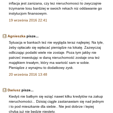
inflacja jest zanizana, czy tez nieruchomosci to zwyczajnie
trzymanie losu bardziej w swoich rekach niz oddawanie go
instytucjom finansowym.
19 września 2016 22:41
Agnieszka
pisze...
Sytuacja w bankach też nie wygląda teraz najlepiej. Na tyle,
żeby opłacało się wpłacać pieniądze na lokatę. Zazwyczaj
odliczając podatki wiele nie zostaje. Poza tym jakby nie
patrzeć inwestując w daną nieruchomość zostaje ona też
majątkiem trwałym, który ma wartość sam w sobie.
Pieniądze z wynajmu to dodatkowy zysk.
20 września 2016 13:48
Dariusz
pisze...
Kiedyś nie bałbym się wziąć nawet kilku kredytów na zakup
nieruchomości... Dzisiaj ciągle zastanawiam się nad jednym
i to pod mieszkanie dla siebie.. Nie jest dobrze i lepiej
chyba już nie będzie niestety.