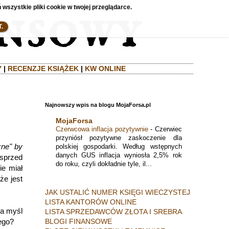
 wszystkie pliki cookie w twojej przeglądarce.
.
Y
|
RECENZJE KSIĄŻEK
|
KW ONLINE
Najnowszy wpis na blogu MojaForsa.pl
MojaForsa
Czerwcowa inflacja pozytywnie
-
Czerwiec
przyniósł pozytywne zaskoczenie dla
zne" by
polskiej gospodarki. Według wstępnych
danych GUS inflacja wyniosła 2,5% rok
 sprzed
do roku, czyli dokładnie tyle, il...
ie miał
że jest
JAK USTALIĆ NUMER KSIĘGI WIECZYSTEJ
LISTA KANTORÓW ONLINE
na myśl
LISTA SPRZEDAWCÓW ZŁOTA I SREBRA
BLOGI FINANSOWE
zego?