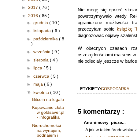
►
2017
( 76 )
Nie mogę się oprzeć skojar
▼
2016
( 85 )
powstrzymywało wtedy Rei
ograniczone możliwości t
►
grudnia
( 10 )
przeczytam sobie
książkę 
►
listopada
( 6 )
diagnozować objawy szaleńst
►
października
( 8
)
W obecnych czasach rząd
►
września
( 9 )
oszczędnościami ma sens w k
►
sierpnia
( 4 )
nie odleciały jeszcze w bańce
►
lipca
( 5 )
►
czerwca
( 5 )
►
maja
( 6 )
ETYKIETY:
GOSPODARKA
▼
kwietnia
( 10 )
Bitcoin na legalu
Kupowanie złota
5 komentarzy :
w goldsaver.pl
- infografika
Anonimowy pisze...
Nieruchomości
A jak w takim środowisku
na wynajem,
podnajem i