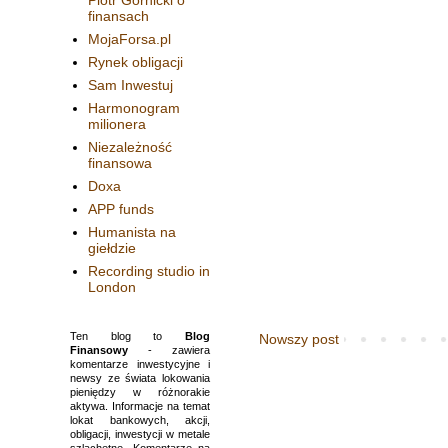
Piotr Górnicki o
finansach
MojaForsa.pl
Rynek obligacji
Sam Inwestuj
Harmonogram
milionera
Niezależność
finansowa
Doxa
APP funds
Humanista na
giełdzie
Recording studio in
London
Ten blog to
Blog
Nowszy post
Finansowy
- zawiera
komentarze inwestycyjne i
newsy ze świata lokowania
pieniędzy w różnorakie
aktywa. Informacje na temat
lokat bankowych, akcji,
obligacji, inwestycji w metale
szlachetne. Komentarze na