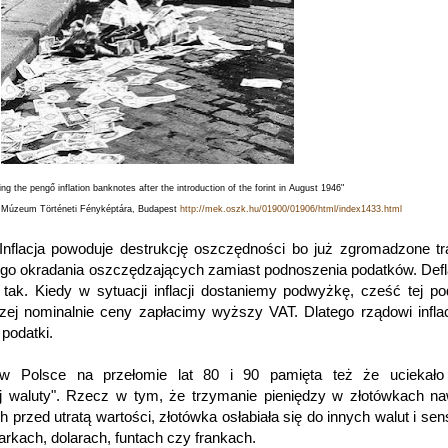
ng the pengő inflation banknotes after the introduction of the forint in August 1946"
 Múzeum Történeti Fényképtára, Budapest
http://mek.oszk.hu/01900/01906/html/index1433.html
Inflacja powoduje destrukcję oszczędności bo już zgromadzone t
tego okradania oszczędzających zamiast podnoszenia podatków. Defla
ę tak. Kiedy w sytuacji inflacji dostaniemy podwyżkę, cześć tej p
zej nominalnie ceny zapłacimy wyższy VAT. Dlatego rządowi inflac
podatki.
i w Polsce na przełomie lat 80 i 90 pamięta też że uciekało
j waluty". Rzecz w tym, że trzymanie pieniędzy w złotówkach n
ch przed utratą wartości, złotówka osłabiała się do innych walut i sen
rkach, dolarach, funtach czy frankach.