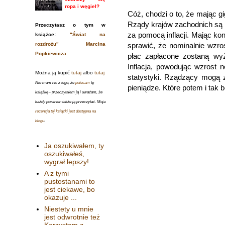
ropa i węgiel?
Cóż, chodzi o to, że mając 
Rządy krajów zachodnich są z
Przeczytasz o tym w
za pomocą inflacji. Mając ko
książce:
"Świat na
rozdrożu" Marcina
sprawić, że nominalnie wzro
Popkiewicza
płac zapłacone zostaną wy
Inflacja, powodując wzrost 
Można ją kupić
tutaj
albo
tutaj
statystyki. Rządzący mogą 
Nie mam nic z tego, że
polecam
tę
pieniądze. Które potem i tak b
książkę - przeczytałem ją i uważam, że
każdy powinien także ją przeczytać. Moja
recenzja tej książki jest dostępna na
blogu
.
Ja oszukiwałem, ty
oszukiwałeś,
wygrał lepszy!
A z tymi
pustostanami to
jest ciekawe, bo
okazuje ...
Niestety u mnie
jest odwrotnie też
Korzystam z