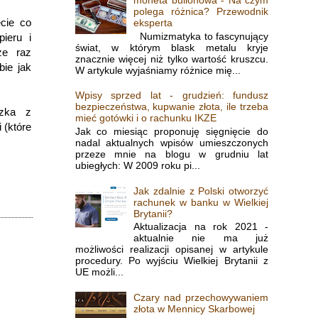
polega różnica? Przewodnik
ecie co
eksperta
Numizmatyka to fascynujący
ieru i
świat, w którym blask metalu kryje
ze raz
znacznie więcej niż tylko wartość kruszcu.
ie jak
W artykule wyjaśniamy różnice mię...
Wpisy sprzed lat - grudzień: fundusz
bezpieczeństwa, kupwanie złota, ile trzeba
czka z
mieć gotówki i o rachunku IKZE
 (które
Jak co miesiąc proponuję sięgnięcie do
nadal aktualnych wpisów umieszczonych
przeze mnie na blogu w grudniu lat
ubiegłych: W 2009 roku pi...
Jak zdalnie z Polski otworzyć
rachunek w banku w Wielkiej
Brytanii?
Aktualizacja na rok 2021 -
aktualnie nie ma już
możliwości realizacji opisanej w artykule
procedury. Po wyjściu Wielkiej Brytanii z
UE możli...
Czary nad przechowywaniem
złota w Mennicy Skarbowej