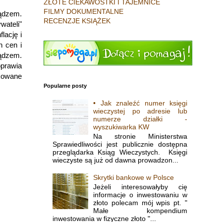
ZŁOTE CIEKAWOSTKI I TAJEMNICE
FILMY DOKUMENTALNE
iądzem.
RECENZJE KSIĄŻEK
wateli"
lację i
h cen i
ądzem.
oprawia
kowane
Popularne posty
• Jak znaleźć numer księgi
wieczystej po adresie lub
numerze działki -
wyszukiwarka KW
Na stronie Ministerstwa
Sprawiedliwości jest publicznie dostępna
przeglądarka Ksiąg Wieczystych. Księgi
wieczyste są już od dawna prowadzon...
Skrytki bankowe w Polsce
Jeżeli interesowałyby cię
informacje o inwestowaniu w
złoto polecam mój wpis pt. "
Małe kompendium
inwestowania w fizyczne złoto "...