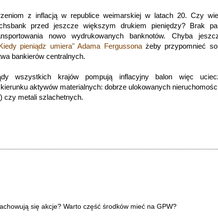
zeniom z inflacją w republice weimarskiej w latach 20. Czy wi
chsbank przed jeszcze większym drukiem pieniędzy? Brak pap
ransportowania nowo wydrukowanych banknotów. Chyba jeszc
"Kiedy pieniądz umiera" Adama Fergussona
żeby przypomnieć sob
wa bankierów centralnych.
y wszystkich krajów pompują inflacyjny balon więc ucie
ierunku aktywów materialnych: dobrze ulokowanych nieruchomości
) czy metali szlachetnych.
 zachowują się akcje? Warto część środków mieć na GPW?