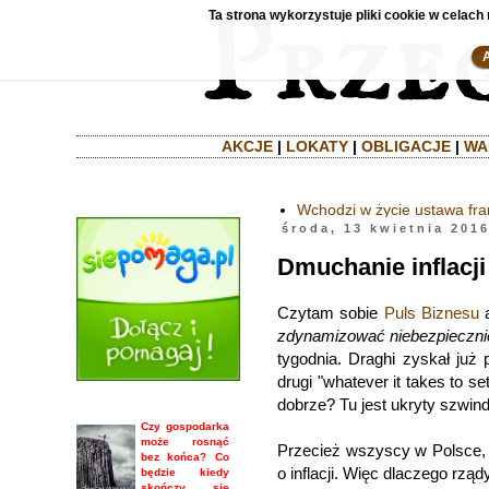
Ta strona wykorzystuje pliki cookie w celach 
AKCJE
|
LOKATY
|
OBLIGACJE
|
WA
Wchodzi w życie ustawa fr
środa, 13 kwietnia 201
Dmuchanie inflacji
Czytam sobie
Puls Biznesu
a
zdynamizować niebezpiecznie 
tygodnia. Draghi zyskał już
drugi "whatever it takes to se
dobrze? Tu jest ukryty szwinde
Czy gospodarka
może rosnąć
Przecież wszyscy w Polsce, 
bez końca? Co
o inflacji. Więc dlaczego rzą
będzie kiedy
skończy się