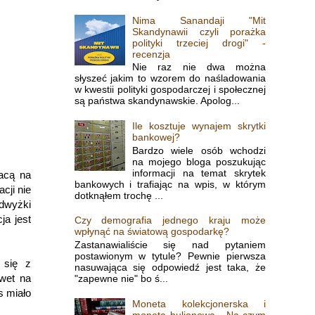
Nima Sanandaji "Mit
Skandynawii czyli porażka
polityki trzeciej drogi" -
recenzja
Nie raz nie dwa można
słyszeć jakim to wzorem do naśladowania
w kwestii polityki gospodarczej i społecznej
są państwa skandynawskie. Apolog...
Ile kosztuje wynajem skrytki
bankowej?
Bardzo wiele osób wchodzi
na mojego bloga poszukując
informacji na temat skrytek
racą na
bankowych i trafiając na wpis, w którym
cji nie
dotknąłem trochę ...
odwyżki
ja jest
Czy demografia jednego kraju może
wpłynąć na światową gospodarkę?
Zastanawialiście się nad pytaniem
postawionym w tytule? Pewnie pierwsza
 się z
nasuwająca się odpowiedź jest taka, że
awet na
"zapewne nie" bo ś...
s miało
Moneta kolekcjonerska i
moneta bulionowa - Na czym