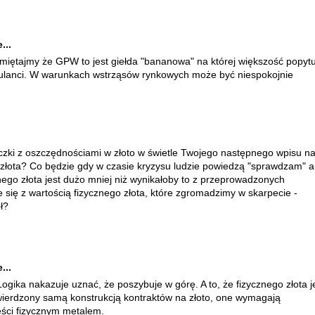
...
miętajmy że GPW to jest giełda "bananowa" na której większość popyt
kulanci. W warunkach wstrząsów rynkowych może być niespokojnie
czki z oszczędnościami w złoto w świetle Twojego następnego wpisu n
 złota? Co będzie gdy w czasie kryzysu ludzie powiedzą "sprawdzam" a
nego złota jest dużo mniej niż wynikałoby to z przeprowadzonych
e się z wartością fizycznego złota, które zgromadzimy w skarpecie -
ł?
...
Logika nakazuje uznać, że poszybuje w górę. A to, że fizycznego złota j
otwierdzony samą konstrukcją kontraktów na złoto, one wymagają
ęści fizycznym metalem.