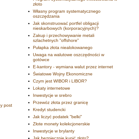
złoto
Własny program systematycznego
oszczędzania
Jak skonstruować portfel obligacji
nieskarbowych (korporacyjnych)?
Zakup i przechowywanie metali
szlachetnych "offshore"
Pułapka złota niealokowanego
Uwaga na walutowe oszczędności w
gotówce
E-kantory - wymiana walut przez internet
Światowe Wojny Ekonomiczne
Czym jest WIBOR i LIBOR?
Lokaty internetowe
Inwestycje w srebro
Przewóz złota przez granicę
y post
Kredyt studencki
Jak liczyć podatek "belki"
Złote monety kolekcjonerskie
Inwestycje w brylanty
Jak bezpiecznie kupić złoto?