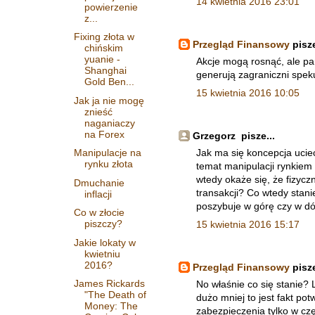
14 kwietnia 2016 23:01
powierzenie
z...
Fixing złota w
Przegląd Finansowy
pisze
chińskim
yuanie -
Akcje mogą rosnąć, ale pa
Shanghai
generują zagraniczni spe
Gold Ben...
15 kwietnia 2016 10:05
Jak ja nie mogę
znieść
naganiaczy
na Forex
Grzegorz pisze...
Manipulacje na
Jak ma się koncepcja ucie
rynku złota
temat manipulacji rynkiem
wtedy okaże się, że fizycz
Dmuchanie
transakcji? Co wtedy stani
inflacji
poszybuje w górę czy w dó
Co w złocie
piszczy?
15 kwietnia 2016 15:17
Jakie lokaty w
kwietniu
2016?
Przegląd Finansowy
pisze
James Rickards
No właśnie co się stanie? 
"The Death of
dużo mniej to jest fakt p
Money: The
zabezpieczenia tylko w cz