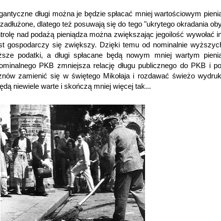
gigantyczne długi można je będzie spłacać mniej wartościowym pien
adłużone, dlatego też posuwają się do tego "ukrytego okradania oby
ntrolę nad podażą pieniądza można zwiększając jegoilość wywołać inf
st gospodarczy się zwiększy. Dzięki temu od nominalnie wyższyc
ższe podatki, a długi spłacane będą nowym mniej wartym pieni
nominalnego PKB zmniejsza relację długu publicznego do PKB i p
znów zamienić się w świętego Mikołaja i rozdawać świeżo wydru
ędą niewiele warte i skończą mniej więcej tak...