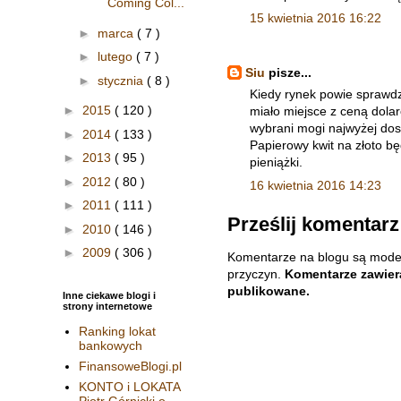
Coming Col...
15 kwietnia 2016 16:22
►
marca
( 7 )
►
lutego
( 7 )
Siu
pisze...
►
stycznia
( 8 )
Kiedy rynek powie sprawdza
►
2015
( 120 )
miało miejsce z ceną dolar
wybrani mogi najwyżej do
►
2014
( 133 )
Papierowy kwit na złoto bę
►
2013
( 95 )
pieniążki.
►
2012
( 80 )
16 kwietnia 2016 14:23
►
2011
( 111 )
Prześlij komentarz
►
2010
( 146 )
►
2009
( 306 )
Komentarze na blogu są mode
przyczyn.
Komentarze zawiera
publikowane.
Inne ciekawe blogi i
strony internetowe
Ranking lokat
bankowych
FinansoweBlogi.pl
KONTO i LOKATA