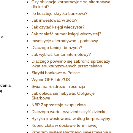
Czy obligacje korporacyjne są alternatywą
dla lokat?
Ile kosztuje skrytka bankowa?
Jak inwestować w złoto?
Jak czytać księgi wieczyste?
Jak znaleźć numer księgi wieczystej?
 a
Inwestycje alternatywne - podstawy
Dlaczego tanieje benzyna?
Jak wybrać kantor internetowy?
Dlaczego powinno się zabronić sprzedaży
lokat strukturyzowanych przez telefon
Skrytki bankowe w Polsce
Wybór OFE lub ZUS
odania
Świat na rozdrożu - recenzja
dą
Jak opłaca się nabywać Obligacje
Skarbowe
NBP Zaprzestaje skupu złota
Dlaczego warto "wydziedziczyć" dziecko
Ryzyka inwestowania w dług korporacyjny
Kupno złota w dostawie terminowej
Program systematycznego inwestowania w