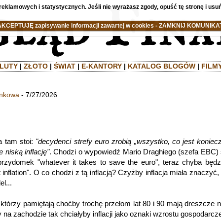
reklamowych i statystycznych. Jeśli nie wyrażasz zgody, opuść tę stronę i usuń
AKCEPTUJĘ zapisywanie informacji zawartej w cookies - ZAMKNIJ KOMUNIKAT
LUTY
|
ZŁOTO
|
ŚWIAT
|
E-KANTORY
|
KATALOG BLOGÓW
|
FILM
ankowa
- 7/27/2026
6
 tam stoi:
"decydenci strefy euro zrobią „wszystko, co jest koniec
niską inflację"
. Chodzi o wypowiedź Mario Draghiego (szefa EBC)
 przydomek "whatever it takes to save the euro", teraz chyba będz
t inflation". O co chodzi z tą inflacją? Czyżby inflacja miała znaczyć, 
l...
którzy pamiętają choćby trochę przełom lat 80 i 90 mają dreszcze 
dy na zachodzie tak chciałyby inflacji jako oznaki wzrostu gospodarc