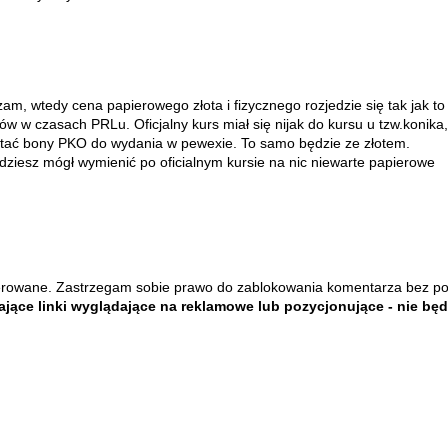
m, wtedy cena papierowego złota i fizycznego rozjedzie się tak jak to
ów w czasach PRLu. Oficjalny kurs miał się nijak do kursu u tzw.konika,
stać bony PKO do wydania w pewexie. To samo będzie ze złotem.
dziesz mógł wymienić po oficialnym kursie na nic niewarte papierowe
rowane. Zastrzegam sobie prawo do zablokowania komentarza bez p
jące linki wyglądające na reklamowe lub pozycjonujące - nie bę