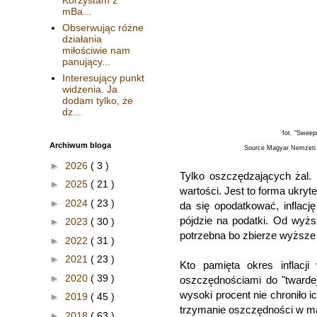
mBa...
Obserwując różne
działania
miłościwie nam
panujący...
Interesujący punkt
widzenia. Ja
dodam tylko, że
dz...
fot. "Sweepi
Archiwum bloga
Source Magyar Nemzeti
►
2026
( 3 )
Tylko oszczędzających żal. 
►
2025
( 21 )
wartości. Jest to forma ukry
►
2024
( 23 )
da się opodatkować, inflacj
pójdzie na podatki. Od wyżs
►
2023
( 30 )
potrzebna bo zbierze wyższe 
►
2022
( 31 )
►
2021
( 23 )
Kto pamięta okres inflacj
►
2020
( 39 )
oszczędnościami do "twarde
wysoki procent nie chroniło i
►
2019
( 45 )
trzymanie oszczędności w ma
►
2018
( 63 )