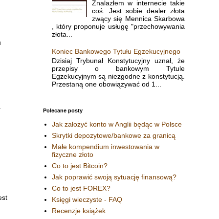
Znalazłem w internecie takie
coś. Jest sobie dealer złota
zwący się Mennica Skarbowa
, który proponuje usługę "przechowywania
złota...
u
Koniec Bankowego Tytułu Egzekucyjnego
Dzisiaj Trybunał Konstytucyjny uznał, że
przepisy o bankowym Tytule
Egzekucyjnym są niezgodne z konstytucją.
Przestaną one obowiązywać od 1...
a
Polecane posty
Jak założyć konto w Anglii będąc w Polsce
Skrytki depozytowe/bankowe za granicą
Małe kompendium inwestowania w
fizyczne złoto
Co to jest Bitcoin?
Jak poprawić swoją sytuację finansową?
Co to jest FOREX?
est
Księgi wieczyste - FAQ
Recenzje książek