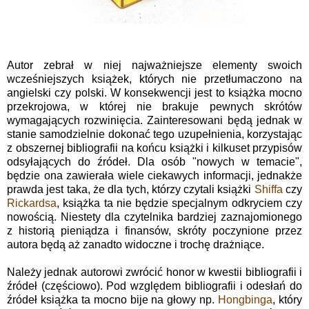
Autor zebrał w niej najważniejsze elementy swoich
wcześniejszych książek, których nie przetłumaczono na
angielski czy polski. W konsekwencji jest to książka mocno
przekrojowa, w której nie brakuje pewnych skrótów
wymagających rozwinięcia. Zainteresowani będą jednak w
stanie samodzielnie dokonać tego uzupełnienia, korzystając
z obszernej bibliografii na końcu książki i kilkuset przypisów
odsyłających do źródeł. Dla osób "nowych w temacie",
będzie ona zawierała wiele ciekawych informacji, jednakże
prawda jest taka, że dla tych, którzy czytali książki
Shiffa
czy
Rickardsa
, książka ta nie będzie specjalnym odkryciem czy
nowością. Niestety dla czytelnika bardziej zaznajomionego
z historią pieniądza i finansów, skróty poczynione przez
autora będą aż zanadto widoczne i trochę drażniące.
Należy jednak autorowi zwrócić honor w kwestii bibliografii i
źródeł (częściowo). Pod względem bibliografii i odesłań do
źródeł książka ta mocno bije na głowy np.
Hongbinga
, który