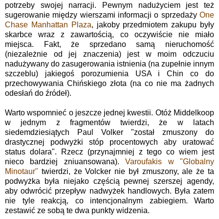
potrzeby swojej narracji. Pewnym nadużyciem jest też
sugerowanie między wierszami informacji o sprzedaży
One
Chase Manhattan Plaza
, jakoby przedmiotem zakupu były
skarbce wraz z zawartością, co oczywiście nie miało
miejsca. Fakt, że sprzedano samą nieruchomość
(niezależnie od jej znaczenia) jest w moim odczuciu
nadużywany do zasugerowania istnienia (na zupełnie innym
szczeblu) jakiegoś porozumienia USA i Chin co do
przechowywania Chińskiego złota (na co nie ma żadnych
odesłań do źródeł).
Warto wspomnieć o jeszcze jednej kwestii. Otóż Middelkoop
w jednym z fragmentów twierdzi, że w latach
siedemdziesiątych Paul Volker "został zmuszony do
drastycznej podwyżki stóp procentowych aby uratować
status dolara". Rzecz (przynajmniej z tego co wiem jest
nieco bardziej zniuansowana).
Varoufakis w "Globalny
Minotaur"
twierdzi, że Volcker nie był zmuszony, ale że ta
podwyżka była niejako częścią pewnej szerszej agendy,
aby odwrócić przepływ nadwyżek handlowych. Była zatem
nie tyle reakcją, co intencjonalnym zabiegiem. Warto
zestawić ze sobą te dwa punkty widzenia.