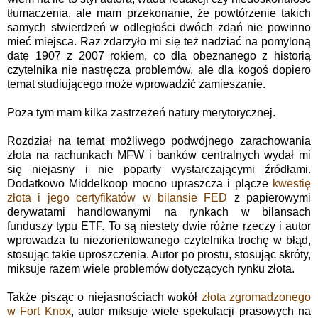
tłumaczenia, ale mam przekonanie, że powtórzenie takich
samych stwierdzeń w odległości dwóch zdań nie powinno
mieć miejsca. Raz zdarzyło mi się też nadziać na pomyloną
datę 1907 z 2007 rokiem, co dla obeznanego z historią
czytelnika nie nastręcza problemów, ale dla kogoś dopiero
temat studiującego może wprowadzić zamieszanie.
Poza tym mam kilka zastrzeżeń natury merytorycznej.
Rozdział na temat możliwego podwójnego zarachowania
złota na rachunkach MFW i banków centralnych wydał mi
się niejasny i nie poparty wystarczającymi źródłami.
Dodatkowo Middelkoop mocno upraszcza i plącze
kwestię
złota i jego certyfikatów w bilansie FED
z papierowymi
derywatami handlowanymi na rynkach w bilansach
funduszy typu ETF. To są niestety dwie różne rzeczy i autor
wprowadza tu niezorientowanego czytelnika trochę w błąd,
stosując takie uproszczenia. Autor po prostu, stosując skróty,
miksuje razem wiele problemów dotyczących rynku złota.
Także pisząc o niejasnościach wokół
złota zgromadzonego
w Fort Knox
, autor miksuje wiele spekulacji prasowych na