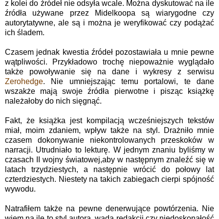
z kolei do źródeł nie odsyła wcale. Można dyskutować na ile
źródła używane przez Midelkoopa są wiarygodne czy
autorytatywne, ale są i można je weryfikować czy podążać
ich śladem.
Czasem jednak kwestia źródeł pozostawiała u mnie pewne
wątpliwości. Przykładowo trochę niepoważnie wyglądało
także powoływanie się na dane i wykresy z serwisu
Zerohedge
. Nie umniejszając temu portalowi, te dane
wszakże mają swoje źródła pierwotne i pisząc książkę
należałoby do nich sięgnąć.
Fakt, że książka jest kompilacją wcześniejszych tekstów
miał, moim zdaniem, wpływ także na styl. Drażniło mnie
czasem dokonywanie niekontrolowanych przeskoków w
narracji. Utrudniało to lekturę. W jednym znaniu byliśmy w
czasach II wojny światowej,aby w następnym znaleźć się w
latach trzydziestych, a następnie wrócić do połowy lat
czterdziestych. Niestety na takich zabiegach cierpi spójność
wywodu.
Natrafiłem także na pewne denerwujące powtórzenia. Nie
wiem na ile to styl autora, wada redakcji czy niedoskonałość