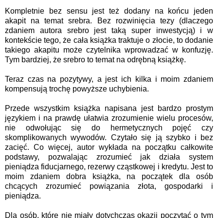
Kompletnie bez sensu jest też dodany na końcu jeden
akapit na temat srebra. Bez rozwinięcia tezy (dlaczego
zdaniem autora srebro jest taką super inwestycją) i w
kontekście tego, że cała książka traktuje o złocie, to dodanie
takiego akapitu może czytelnika wprowadzać w konfuzję.
Tym bardziej, że srebro to temat na odrębną książkę.
Teraz czas na pozytywy, a jest ich kilka i moim zdaniem
kompensują trochę powyższe uchybienia.
Przede wszystkim książka napisana jest bardzo prostym
językiem i na prawdę ułatwia zrozumienie wielu procesów,
nie odwołując się do hermetycznych pojęć czy
skomplikowanych wywodów. Czytało się ją szybko i bez
zacięć. Co więcej, autor wykłada na początku całkowite
podstawy, pozwalając zrozumieć jak działa system
pieniądza fiducjarnego, rezerwy cząstkowej i kredytu. Jest to
moim zdaniem dobra książka, na początek dla osób
chcących zrozumieć powiązania złota, gospodarki i
pieniądza.
Dla osób, które nie miały dotychczas okazji poczytać o tym