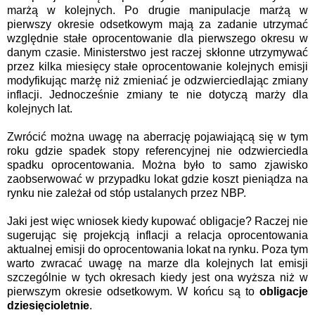
marżą w kolejnych. Po drugie manipulacje marżą w
pierwszy okresie odsetkowym mają za zadanie utrzymać
względnie stałe oprocentowanie dla pierwszego okresu w
danym czasie. Ministerstwo jest raczej skłonne utrzymywać
przez kilka miesięcy stałe oprocentowanie kolejnych emisji
modyfikując marżę niż zmieniać je odzwierciedlając zmiany
inflacji. Jednocześnie zmiany te nie dotyczą marży dla
kolejnych lat.
Zwrócić można uwagę na aberrację pojawiającą się w tym
roku gdzie spadek stopy referencyjnej nie odzwierciedla
spadku oprocentowania. Można było to samo zjawisko
zaobserwować w przypadku lokat gdzie koszt pieniądza na
rynku nie zależał od stóp ustalanych przez NBP.
Jaki jest więc wniosek kiedy kupować obligacje? Raczej nie
sugerując się projekcją inflacji a relacja oprocentowania
aktualnej emisji do oprocentowania lokat na rynku. Poza tym
warto zwracać uwagę na marze dla kolejnych lat emisji
szczególnie w tych okresach kiedy jest ona wyższa niż w
pierwszym okresie odsetkowym. W końcu są to
obligacje
dziesięcioletnie
.